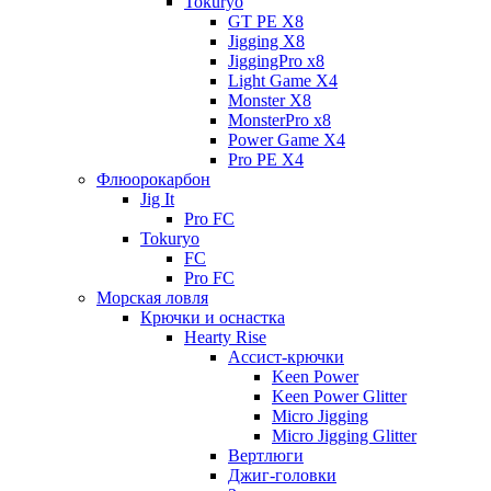
Tokuryo
GT PE X8
Jigging X8
JiggingPro x8
Light Game X4
Monster X8
MonsterPro x8
Power Game X4
Pro PE X4
Флюорокарбон
Jig It
Pro FC
Tokuryo
FC
Pro FC
Морская ловля
Крючки и оснастка
Hearty Rise
Ассист-крючки
Keen Power
Keen Power Glitter
Micro Jigging
Micro Jigging Glitter
Вертлюги
Джиг-головки