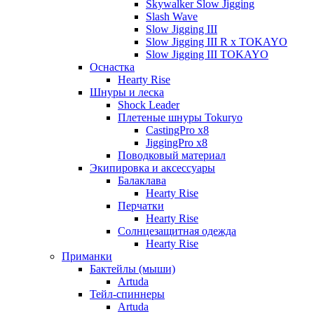
Skywalker Slow Jigging
Slash Wave
Slow Jigging III
Slow Jigging III R x TOKAYO
Slow Jigging III TOKAYO
Оснастка
Hearty Rise
Шнуры и леска
Shock Leader
Плетеные шнуры Tokuryo
CastingPro x8
JiggingPro x8
Поводковый материал
Экипировка и аксессуары
Балаклава
Hearty Rise
Перчатки
Hearty Rise
Солнцезащитная одежда
Hearty Rise
Приманки
Бактейлы (мыши)
Artuda
Тейл-спиннеры
Artuda