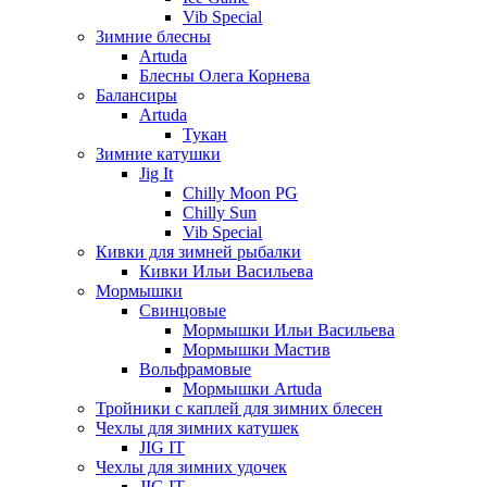
Vib Special
Зимние блесны
Artuda
Блесны Олега Корнева
Балансиры
Artuda
Тукан
Зимние катушки
Jig It
Chilly Moon PG
Chilly Sun
Vib Special
Кивки для зимней рыбалки
Кивки Ильи Васильева
Мормышки
Свинцовые
Мормышки Ильи Васильева
Мормышки Мастив
Вольфрамовые
Мормышки Artuda
Тройники с каплей для зимних блесен
Чехлы для зимних катушек
JIG IT
Чехлы для зимних удочек
JIG IT