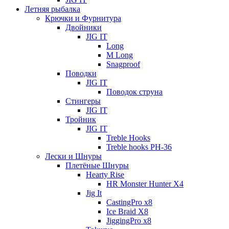
Летняя рыбалка
Крючки и Фурнитура
Двойники
JIG IT
Long
M Long
Snagproof
Поводки
JIG IT
Поводок струна
Стингеры
JIG IT
Тройник
JIG IT
Treble Hooks
Treble hooks PH-36
Лески и Шнуры
Плетёные Шнуры
Hearty Rise
HR Monster Hunter X4
Jig It
CastingPro x8
Ice Braid X8
JiggingPro x8