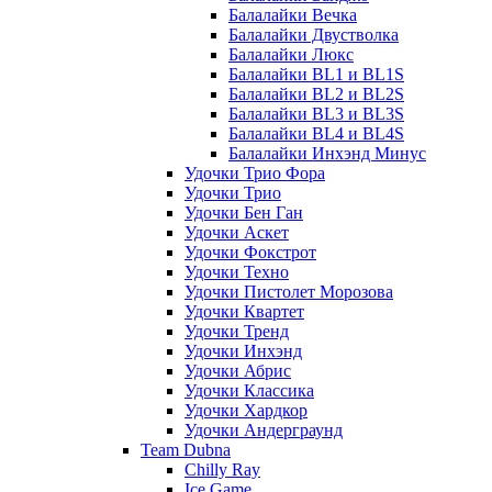
Балалайки Вечка
Балалайки Двустволка
Балалайки Люкс
Балалайки BL1 и BL1S
Балалайки BL2 и BL2S
Балалайки BL3 и BL3S
Балалайки BL4 и BL4S
Балалайки Инхэнд Минус
Удочки Трио Фора
Удочки Трио
Удочки Бен Ган
Удочки Аскет
Удочки Фокстрот
Удочки Техно
Удочки Пистолет Морозова
Удочки Квартет
Удочки Тренд
Удочки Инхэнд
Удочки Абрис
Удочки Классика
Удочки Хардкор
Удочки Андерграунд
Team Dubna
Chilly Ray
Ice Game