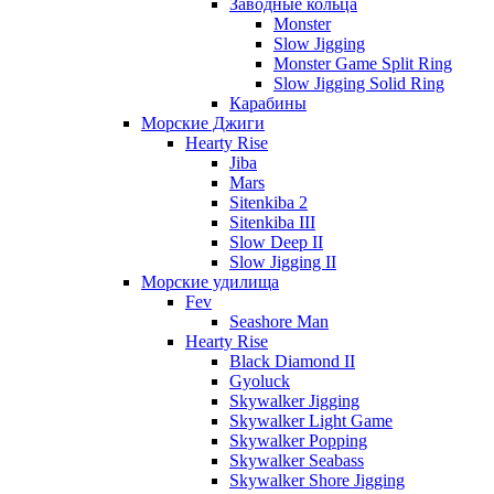
Заводные кольца
Monster
Slow Jigging
Monster Game Split Ring
Slow Jigging Solid Ring
Карабины
Морские Джиги
Hearty Rise
Jiba
Mars
Sitenkiba 2
Sitenkiba III
Slow Deep II
Slow Jigging II
Морские удилища
Fev
Seashore Man
Hearty Rise
Black Diamond II
Gyoluck
Skywalker Jigging
Skywalker Light Game
Skywalker Popping
Skywalker Seabass
Skywalker Shore Jigging