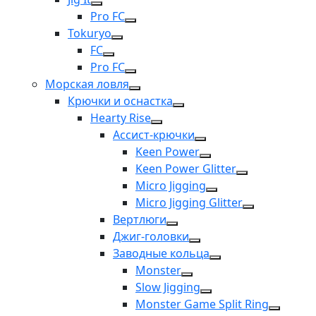
Pro FC
Tokuryo
FC
Pro FC
Морская ловля
Крючки и оснастка
Hearty Rise
Ассист-крючки
Keen Power
Keen Power Glitter
Micro Jigging
Micro Jigging Glitter
Вертлюги
Джиг-головки
Заводные кольца
Monster
Slow Jigging
Monster Game Split Ring