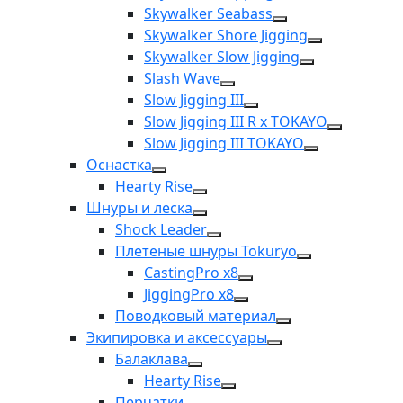
Skywalker Seabass
Skywalker Shore Jigging
Skywalker Slow Jigging
Slash Wave
Slow Jigging III
Slow Jigging III R x TOKAYO
Slow Jigging III TOKAYO
Оснастка
Hearty Rise
Шнуры и леска
Shock Leader
Плетеные шнуры Tokuryo
CastingPro x8
JiggingPro x8
Поводковый материал
Экипировка и аксессуары
Балаклава
Hearty Rise
Перчатки