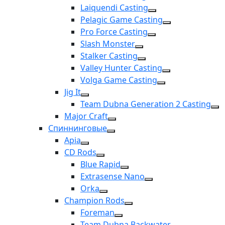
Laiquendi Casting
Pelagic Game Casting
Pro Force Casting
Slash Monster
Stalker Casting
Valley Hunter Casting
Volga Game Casting
Jig It
Team Dubna Generation 2 Casting
Major Craft
Спиннинговые
Apia
CD Rods
Blue Rapid
Extrasense Nano
Orka
Champion Rods
Foreman
Team Dubna Backwater