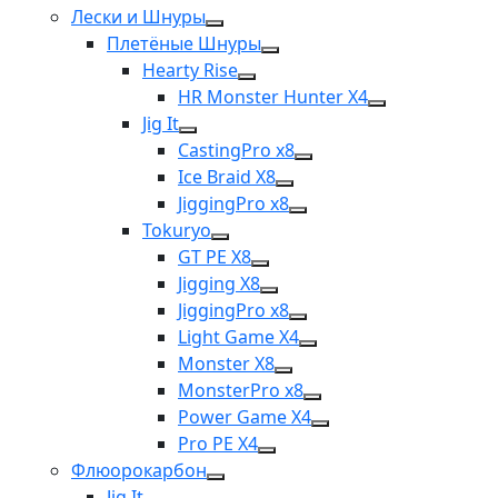
Лески и Шнуры
Плетёные Шнуры
Hearty Rise
HR Monster Hunter X4
Jig It
CastingPro x8
Ice Braid X8
JiggingPro x8
Tokuryo
GT PE X8
Jigging X8
JiggingPro x8
Light Game X4
Monster X8
MonsterPro x8
Power Game X4
Pro PE X4
Флюорокарбон
Jig It