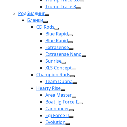
Trump Trace 8
Родбилдинг
Бланки
CD Rods
Blue Rapid
Blue Rapid
Extrasense
Extrasense Nano
Sunrise
XLS Concept
Champion Rods
Team Dubna
Hearty Rise
Area Master
Boat Jig Force II
Cannoneer
Egi Force II
Evolution