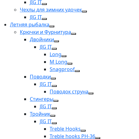
JIG IT
Чехлы для зимних удочек
JIG IT
Летняя рыбалка
Крючки и Фурнитура
Двойники
JIG IT
Long
M Long
Snagproof
Поводки
JIG IT
Поводок струна
Стингеры
JIG IT
Тройник
JIG IT
Treble Hooks
Treble hooks PH-36