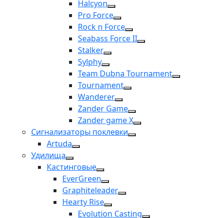
Halcyon
Pro Force
Rock n Force
Seabass Force II
Stalker
Sylphy
Team Dubna Tournament
Tournament
Wanderer
Zander Game
Zander game X
Сигнализаторы поклевки
Artuda
Удилища
Кастинговые
EverGreen
Graphiteleader
Hearty Rise
Evolution Casting