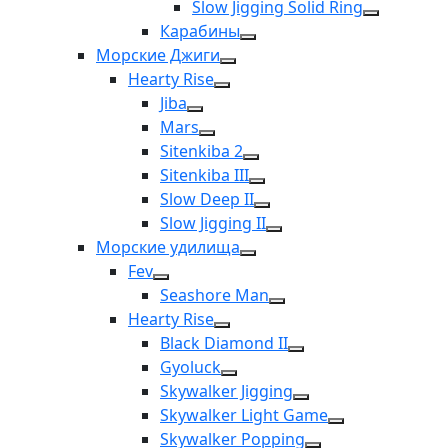
Slow Jigging Solid Ring
Карабины
Морские Джиги
Hearty Rise
Jiba
Mars
Sitenkiba 2
Sitenkiba III
Slow Deep II
Slow Jigging II
Морские удилища
Fev
Seashore Man
Hearty Rise
Black Diamond II
Gyoluck
Skywalker Jigging
Skywalker Light Game
Skywalker Popping