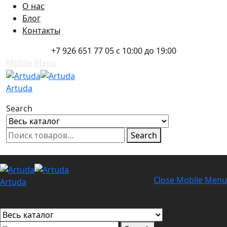
О нас
Skip to main content
Блог
Контакты
+7 926 651 77 05 с 10:00 до 19:00
Mobile Menu
Artuda
Search
Search
0
Избранное
0
Корзина
Вход
Close Mobile Menu
Artuda
Search