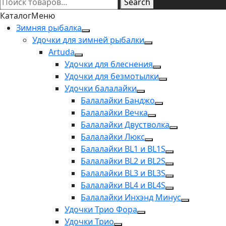
Search
Каталог
Меню
Зимняя рыбалка
Удочки для зимней рыбалки
Artuda
Удочки для блеснения
Удочки для безмотылки
Удочки балалайки
Балалайки Банджо
Балалайки Вечка
Балалайки Двустволка
Балалайки Люкс
Балалайки BL1 и BL1S
Балалайки BL2 и BL2S
Балалайки BL3 и BL3S
Балалайки BL4 и BL4S
Балалайки Инхэнд Минус
Удочки Трио Фора
Удочки Трио