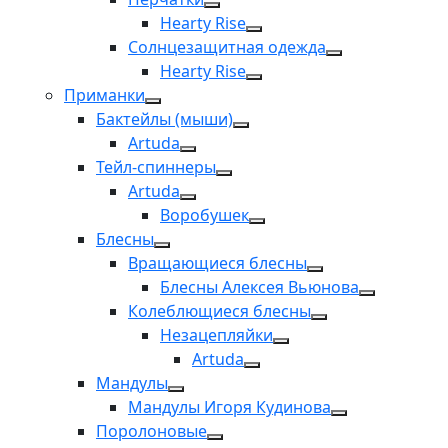
Hearty Rise
Солнцезащитная одежда
Hearty Rise
Приманки
Бактейлы (мыши)
Artuda
Тейл-спиннеры
Artuda
Воробушек
Блесны
Вращающиеся блесны
Блесны Алексея Вьюнова
Колеблющиеся блесны
Незацепляйки
Artuda
Мандулы
Мандулы Игоря Кудинова
Поролоновые