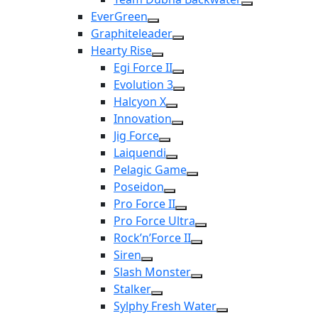
EverGreen
Graphiteleader
Hearty Rise
Egi Force II
Evolution 3
Halcyon X
Innovation
Jig Force
Laiquendi
Pelagic Game
Poseidon
Pro Force II
Pro Force Ultra
Rock’n’Force II
Siren
Slash Monster
Stalker
Sylphy Fresh Water