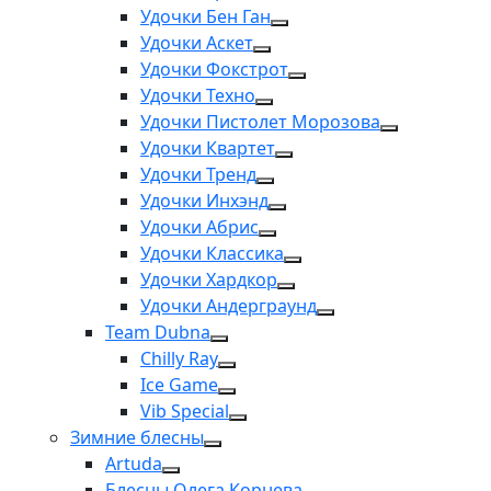
Удочки Бен Ган
Удочки Аскет
Удочки Фокстрот
Удочки Техно
Удочки Пистолет Морозова
Удочки Квартет
Удочки Тренд
Удочки Инхэнд
Удочки Абрис
Удочки Классика
Удочки Хардкор
Удочки Андерграунд
Team Dubna
Chilly Ray
Ice Game
Vib Special
Зимние блесны
Artuda
Блесны Олега Корнева