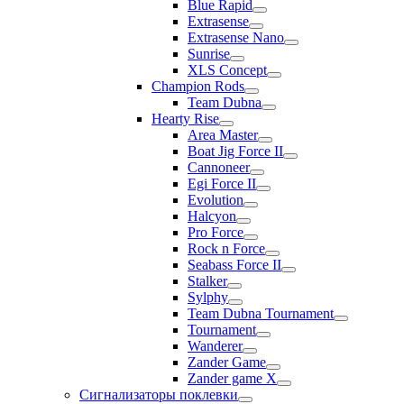
Blue Rapid
Extrasense
Extrasense Nano
Sunrise
XLS Concept
Champion Rods
Team Dubna
Hearty Rise
Area Master
Boat Jig Force II
Cannoneer
Egi Force II
Evolution
Halcyon
Pro Force
Rock n Force
Seabass Force II
Stalker
Sylphy
Team Dubna Tournament
Tournament
Wanderer
Zander Game
Zander game X
Сигнализаторы поклевки