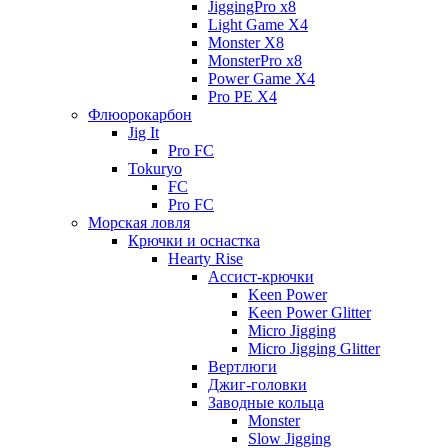
JiggingPro x8
Light Game X4
Monster X8
MonsterPro x8
Power Game X4
Pro PE X4
Флюорокарбон
Jig It
Pro FC
Tokuryo
FC
Pro FC
Морская ловля
Крючки и оснастка
Hearty Rise
Ассист-крючки
Keen Power
Keen Power Glitter
Micro Jigging
Micro Jigging Glitter
Вертлюги
Джиг-головки
Заводные кольца
Monster
Slow Jigging