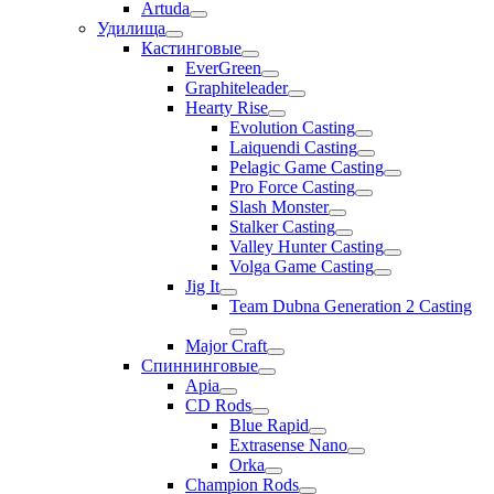
Artuda
Удилища
Кастинговые
EverGreen
Graphiteleader
Hearty Rise
Evolution Casting
Laiquendi Casting
Pelagic Game Casting
Pro Force Casting
Slash Monster
Stalker Casting
Valley Hunter Casting
Volga Game Casting
Jig It
Team Dubna Generation 2 Casting
Major Craft
Спиннинговые
Apia
CD Rods
Blue Rapid
Extrasense Nano
Orka
Champion Rods