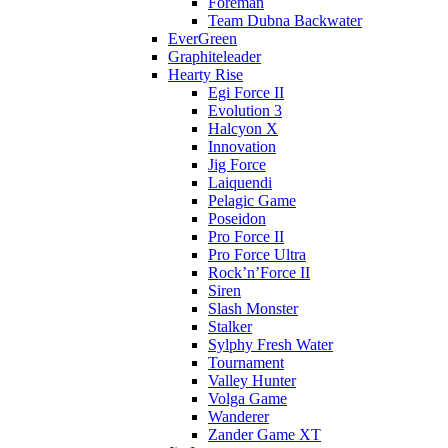
Foreman
Team Dubna Backwater
EverGreen
Graphiteleader
Hearty Rise
Egi Force II
Evolution 3
Halcyon X
Innovation
Jig Force
Laiquendi
Pelagic Game
Poseidon
Pro Force II
Pro Force Ultra
Rock’n’Force II
Siren
Slash Monster
Stalker
Sylphy Fresh Water
Tournament
Valley Hunter
Volga Game
Wanderer
Zander Game XT