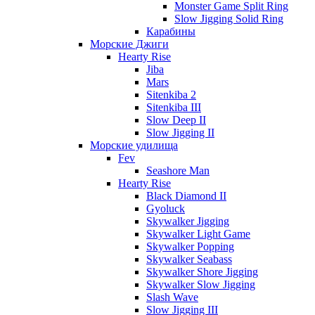
Monster Game Split Ring
Slow Jigging Solid Ring
Карабины
Морские Джиги
Hearty Rise
Jiba
Mars
Sitenkiba 2
Sitenkiba III
Slow Deep II
Slow Jigging II
Морские удилища
Fev
Seashore Man
Hearty Rise
Black Diamond II
Gyoluck
Skywalker Jigging
Skywalker Light Game
Skywalker Popping
Skywalker Seabass
Skywalker Shore Jigging
Skywalker Slow Jigging
Slash Wave
Slow Jigging III