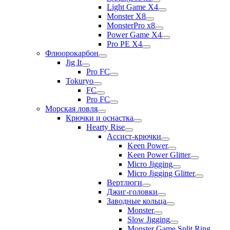
Light Game X4
Monster X8
MonsterPro x8
Power Game X4
Pro PE X4
Флюорокарбон
Jig It
Pro FC
Tokuryo
FC
Pro FC
Морская ловля
Крючки и оснастка
Hearty Rise
Ассист-крючки
Keen Power
Keen Power Glitter
Micro Jigging
Micro Jigging Glitter
Вертлюги
Джиг-головки
Заводные кольца
Monster
Slow Jigging
Monster Game Split Ring