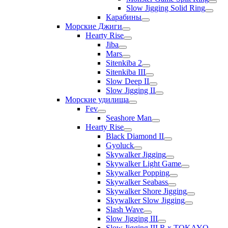
Slow Jigging Solid Ring
Карабины
Морские Джиги
Hearty Rise
Jiba
Mars
Sitenkiba 2
Sitenkiba III
Slow Deep II
Slow Jigging II
Морские удилища
Fev
Seashore Man
Hearty Rise
Black Diamond II
Gyoluck
Skywalker Jigging
Skywalker Light Game
Skywalker Popping
Skywalker Seabass
Skywalker Shore Jigging
Skywalker Slow Jigging
Slash Wave
Slow Jigging III
Slow Jigging III R x TOKAYO