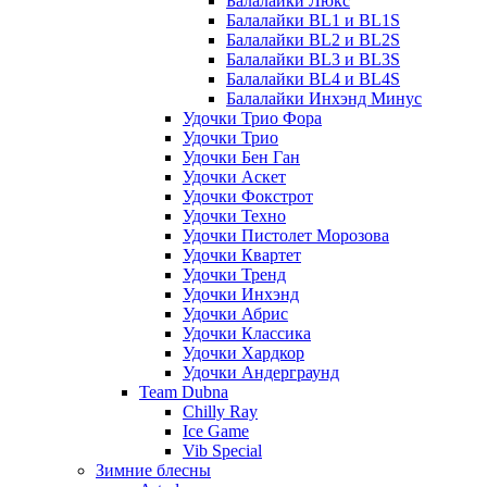
Балалайки Люкс
Балалайки BL1 и BL1S
Балалайки BL2 и BL2S
Балалайки BL3 и BL3S
Балалайки BL4 и BL4S
Балалайки Инхэнд Минус
Удочки Трио Фора
Удочки Трио
Удочки Бен Ган
Удочки Аскет
Удочки Фокстрот
Удочки Техно
Удочки Пистолет Морозова
Удочки Квартет
Удочки Тренд
Удочки Инхэнд
Удочки Абрис
Удочки Классика
Удочки Хардкор
Удочки Андерграунд
Team Dubna
Chilly Ray
Ice Game
Vib Special
Зимние блесны