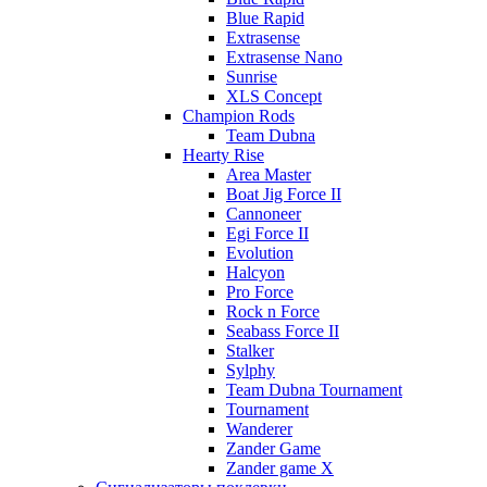
Blue Rapid
Extrasense
Extrasense Nano
Sunrise
XLS Concept
Champion Rods
Team Dubna
Hearty Rise
Area Master
Boat Jig Force II
Cannoneer
Egi Force II
Evolution
Halcyon
Pro Force
Rock n Force
Seabass Force II
Stalker
Sylphy
Team Dubna Tournament
Tournament
Wanderer
Zander Game
Zander game X