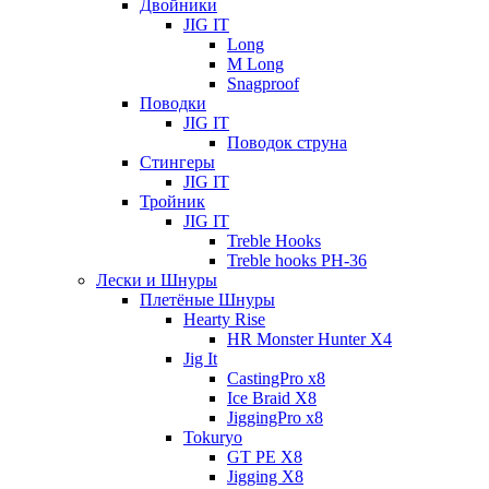
Двойники
JIG IT
Long
M Long
Snagproof
Поводки
JIG IT
Поводок струна
Стингеры
JIG IT
Тройник
JIG IT
Treble Hooks
Treble hooks PH-36
Лески и Шнуры
Плетёные Шнуры
Hearty Rise
HR Monster Hunter X4
Jig It
CastingPro x8
Ice Braid X8
JiggingPro x8
Tokuryo
GT PE X8
Jigging X8