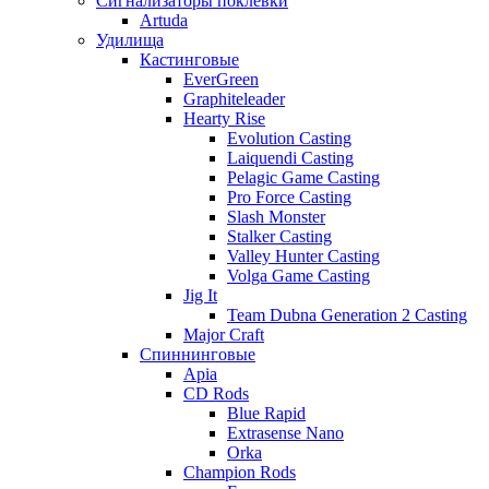
Сигнализаторы поклевки
Artuda
Удилища
Кастинговые
EverGreen
Graphiteleader
Hearty Rise
Evolution Casting
Laiquendi Casting
Pelagic Game Casting
Pro Force Casting
Slash Monster
Stalker Casting
Valley Hunter Casting
Volga Game Casting
Jig It
Team Dubna Generation 2 Casting
Major Craft
Спиннинговые
Apia
CD Rods
Blue Rapid
Extrasense Nano
Orka
Champion Rods