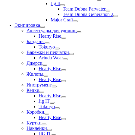
Jig It
Team Dubna Farwater
Team Dubna Generation 2
Major Craft
Экипировка
Аксессуары для удилищ
Hearty Rise
Банданы
Tokuryo
Варежки и перчатки
Artuda Wear
Джерси
Hearty Rise
Жилеты
Hearty Rise
Инструмент
Кепки
Hearty Rise
Jig IT
Tokuryo
Коробки
Hearty Rise
Куртки
Наклейки
JIG IT