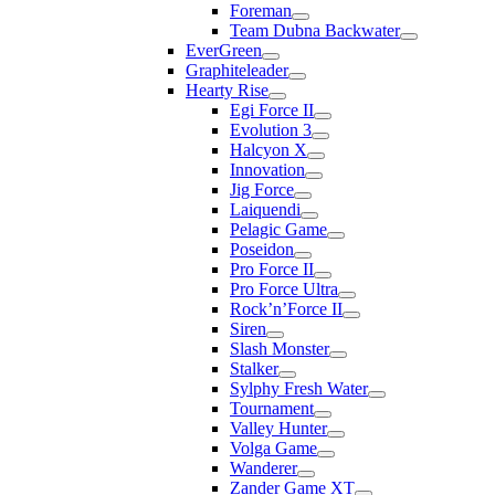
Foreman
Team Dubna Backwater
EverGreen
Graphiteleader
Hearty Rise
Egi Force II
Evolution 3
Halcyon X
Innovation
Jig Force
Laiquendi
Pelagic Game
Poseidon
Pro Force II
Pro Force Ultra
Rock’n’Force II
Siren
Slash Monster
Stalker
Sylphy Fresh Water
Tournament
Valley Hunter
Volga Game
Wanderer
Zander Game XT