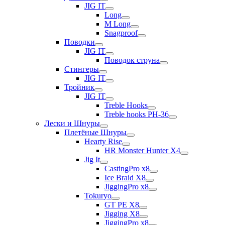
JIG IT
Long
M Long
Snagproof
Поводки
JIG IT
Поводок струна
Стингеры
JIG IT
Тройник
JIG IT
Treble Hooks
Treble hooks PH-36
Лески и Шнуры
Плетёные Шнуры
Hearty Rise
HR Monster Hunter X4
Jig It
CastingPro x8
Ice Braid X8
JiggingPro x8
Tokuryo
GT PE X8
Jigging X8
JiggingPro x8