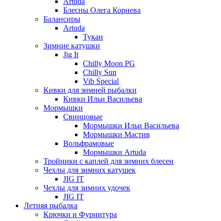
Artuda
Блесны Олега Корнева
Балансиры
Artuda
Тукан
Зимние катушки
Jig It
Chilly Moon PG
Chilly Sun
Vib Special
Кивки для зимней рыбалки
Кивки Ильи Васильева
Мормышки
Свинцовые
Мормышки Ильи Васильева
Мормышки Мастив
Вольфрамовые
Мормышки Artuda
Тройники с каплей для зимних блесен
Чехлы для зимних катушек
JIG IT
Чехлы для зимних удочек
JIG IT
Летняя рыбалка
Крючки и Фурнитура