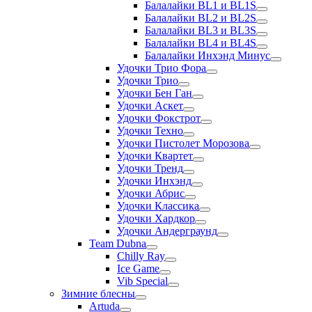
Балалайки BL1 и BL1S
Балалайки BL2 и BL2S
Балалайки BL3 и BL3S
Балалайки BL4 и BL4S
Балалайки Инхэнд Минус
Удочки Трио Фора
Удочки Трио
Удочки Бен Ган
Удочки Аскет
Удочки Фокстрот
Удочки Техно
Удочки Пистолет Морозова
Удочки Квартет
Удочки Тренд
Удочки Инхэнд
Удочки Абрис
Удочки Классика
Удочки Хардкор
Удочки Андерграунд
Team Dubna
Chilly Ray
Ice Game
Vib Special
Зимние блесны
Artuda