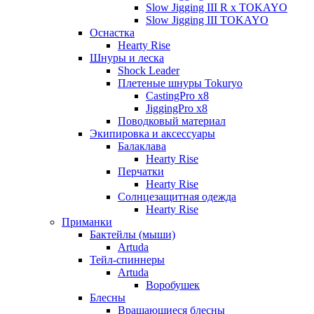
Slow Jigging III R x TOKAYO
Slow Jigging III TOKAYO
Оснастка
Hearty Rise
Шнуры и леска
Shock Leader
Плетеные шнуры Tokuryo
CastingPro x8
JiggingPro x8
Поводковый материал
Экипировка и аксессуары
Балаклава
Hearty Rise
Перчатки
Hearty Rise
Солнцезащитная одежда
Hearty Rise
Приманки
Бактейлы (мыши)
Artuda
Тейл-спиннеры
Artuda
Воробушек
Блесны
Вращающиеся блесны