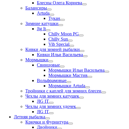
Блесны Олега Корнева
Балансиры
Artuda
Тукан
Зимние катушки
Jig It
Chilly Moon PG
Chilly Sun
Vib Special
Кивки для зимней рыбалки
Кивки Ильи Васильева
Мормышки
Свинцовые
Мормышки Ильи Васильева
Мормышки Мастив
Вольфрамовые
Мормышки Artuda
Тройники с каплей для зимних блесен
Чехлы для зимних катушек
JIG IT
Чехлы для зимних удочек
JIG IT
Летняя рыбалка
Крючки и Фурнитура
Двойники