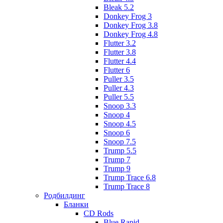
Bleak 5.2
Donkey Frog 3
Donkey Frog 3.8
Donkey Frog 4.8
Flutter 3.2
Flutter 3.8
Flutter 4.4
Flutter 6
Puller 3.5
Puller 4.3
Puller 5.5
Snoop 3.3
Snoop 4
Snoop 4.5
Snoop 6
Snoop 7.5
Trump 5.5
Trump 7
Trump 9
Trump Trace 6.8
Trump Trace 8
Родбилдинг
Бланки
CD Rods
Blue Rapid