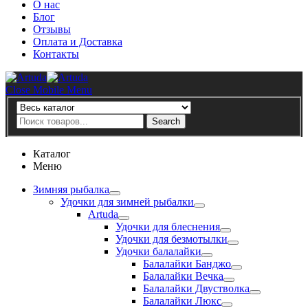
О нас
Блог
Отзывы
Оплата и Доставка
Контакты
Artuda
Close Mobile Menu
Search
Search
Каталог
Меню
Зимняя рыбалка
Удочки для зимней рыбалки
Artuda
Удочки для блеснения
Удочки для безмотылки
Удочки балалайки
Балалайки Банджо
Балалайки Вечка
Балалайки Двустволка
Балалайки Люкс