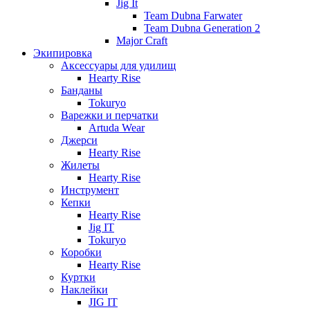
Jig It
Team Dubna Farwater
Team Dubna Generation 2
Major Craft
Экипировка
Аксессуары для удилищ
Hearty Rise
Банданы
Tokuryo
Варежки и перчатки
Artuda Wear
Джерси
Hearty Rise
Жилеты
Hearty Rise
Инструмент
Кепки
Hearty Rise
Jig IT
Tokuryo
Коробки
Hearty Rise
Куртки
Наклейки
JIG IT