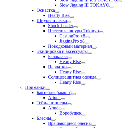
Slow Jigging III TOKAYO
Оснастка
Hearty Rise
Шнуры и леска
Shock Leader
Плетеные шнуры Tokuryo
CastingPro x8
JiggingPro x8
Поводковый материал
Экипировка и аксессуары
Балаклава
Hearty Rise
Перчатки
Hearty Rise
Солнцезащитная одежда
Hearty Rise
Приманки
Бактейлы (мыши)
Artuda
Тейл-спиннеры
Artuda
Воробушек
Блесны
Вращающиеся блесны