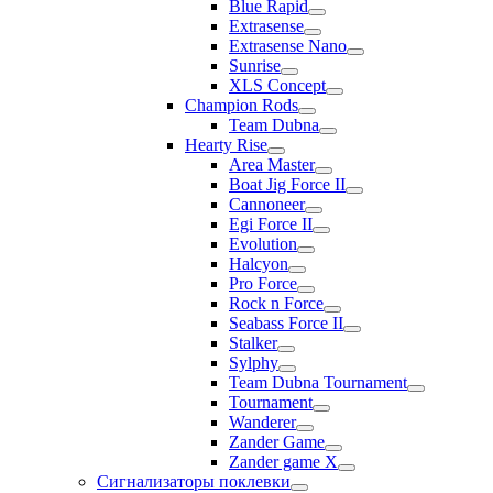
Blue Rapid
Extrasense
Extrasense Nano
Sunrise
XLS Concept
Champion Rods
Team Dubna
Hearty Rise
Area Master
Boat Jig Force II
Cannoneer
Egi Force II
Evolution
Halcyon
Pro Force
Rock n Force
Seabass Force II
Stalker
Sylphy
Team Dubna Tournament
Tournament
Wanderer
Zander Game
Zander game X
Сигнализаторы поклевки