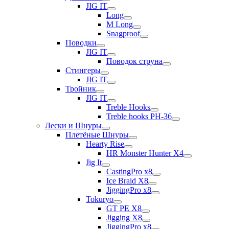
JIG IT
Long
M Long
Snagproof
Поводки
JIG IT
Поводок струна
Стингеры
JIG IT
Тройник
JIG IT
Treble Hooks
Treble hooks PH-36
Лески и Шнуры
Плетёные Шнуры
Hearty Rise
HR Monster Hunter X4
Jig It
CastingPro x8
Ice Braid X8
JiggingPro x8
Tokuryo
GT PE X8
Jigging X8
JiggingPro x8