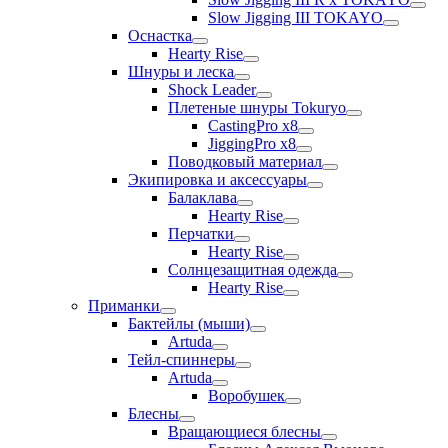
Slow Jigging III TOKAYO
Оснастка
Hearty Rise
Шнуры и леска
Shock Leader
Плетеные шнуры Tokuryo
CastingPro x8
JiggingPro x8
Поводковый материал
Экипировка и аксессуары
Балаклава
Hearty Rise
Перчатки
Hearty Rise
Солнцезащитная одежда
Hearty Rise
Приманки
Бактейлы (мыши)
Artuda
Тейл-спиннеры
Artuda
Воробушек
Блесны
Вращающиеся блесны