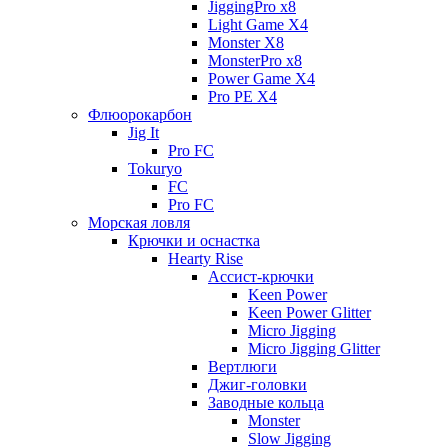
JiggingPro x8
Light Game X4
Monster X8
MonsterPro x8
Power Game X4
Pro PE X4
Флюорокарбон
Jig It
Pro FC
Tokuryo
FC
Pro FC
Морская ловля
Крючки и оснастка
Hearty Rise
Ассист-крючки
Keen Power
Keen Power Glitter
Micro Jigging
Micro Jigging Glitter
Вертлюги
Джиг-головки
Заводные кольца
Monster
Slow Jigging