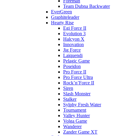
Foreman
Team Dubna Backwater
EverGreen
Graphiteleader
Hearty Rise
Egi Force II
Evolution 3
Halcyon X
Innovation
Jig Force
Laiquendi
Pelagic Game
Poseidon
Pro Force II
Pro Force Ultra
Rock’n’Force II
Siren
Slash Monster
Stalker
Sylphy Fresh Water
Tournament
Valley Hunter
Volga Game
Wanderer
Zander Game XT