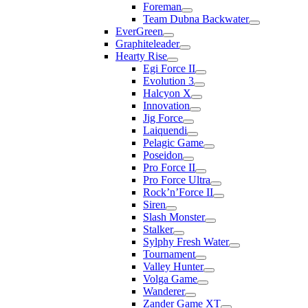
Foreman
Team Dubna Backwater
EverGreen
Graphiteleader
Hearty Rise
Egi Force II
Evolution 3
Halcyon X
Innovation
Jig Force
Laiquendi
Pelagic Game
Poseidon
Pro Force II
Pro Force Ultra
Rock’n’Force II
Siren
Slash Monster
Stalker
Sylphy Fresh Water
Tournament
Valley Hunter
Volga Game
Wanderer
Zander Game XT