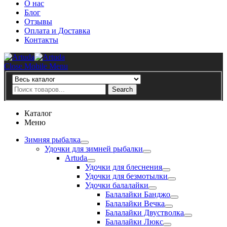
О нас
Блог
Отзывы
Оплата и Доставка
Контакты
Artuda
Close Mobile Menu
Search
Search
Каталог
Меню
Зимняя рыбалка
Удочки для зимней рыбалки
Artuda
Удочки для блеснения
Удочки для безмотылки
Удочки балалайки
Балалайки Банджо
Балалайки Вечка
Балалайки Двустволка
Балалайки Люкс