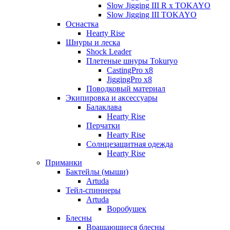
Slow Jigging III R x TOKAYO
Slow Jigging III TOKAYO
Оснастка
Hearty Rise
Шнуры и леска
Shock Leader
Плетеные шнуры Tokuryo
CastingPro x8
JiggingPro x8
Поводковый материал
Экипировка и аксессуары
Балаклава
Hearty Rise
Перчатки
Hearty Rise
Солнцезащитная одежда
Hearty Rise
Приманки
Бактейлы (мыши)
Artuda
Тейл-спиннеры
Artuda
Воробушек
Блесны
Вращающиеся блесны