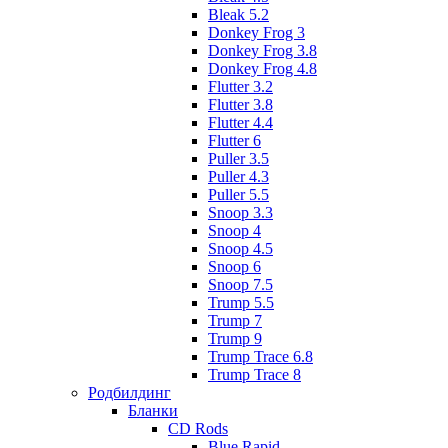
Bleak 5.2
Donkey Frog 3
Donkey Frog 3.8
Donkey Frog 4.8
Flutter 3.2
Flutter 3.8
Flutter 4.4
Flutter 6
Puller 3.5
Puller 4.3
Puller 5.5
Snoop 3.3
Snoop 4
Snoop 4.5
Snoop 6
Snoop 7.5
Trump 5.5
Trump 7
Trump 9
Trump Trace 6.8
Trump Trace 8
Родбилдинг
Бланки
CD Rods
Blue Rapid