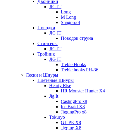
Двойники
JIG IT
Long
M Long
Snagproof
Поводки
JIG IT
Поводок струна
Стингеры
JIG IT
Тройник
JIG IT
Treble Hooks
Treble hooks PH-36
Лески и Шнуры
Плетёные Шнуры
Hearty Rise
HR Monster Hunter X4
Jig It
CastingPro x8
Ice Braid X8
JiggingPro x8
Tokuryo
GT PE X8
Jigging X8