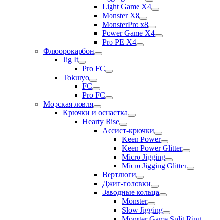
Light Game X4
Monster X8
MonsterPro x8
Power Game X4
Pro PE X4
Флюорокарбон
Jig It
Pro FC
Tokuryo
FC
Pro FC
Морская ловля
Крючки и оснастка
Hearty Rise
Ассист-крючки
Keen Power
Keen Power Glitter
Micro Jigging
Micro Jigging Glitter
Вертлюги
Джиг-головки
Заводные кольца
Monster
Slow Jigging
Monster Game Split Ring