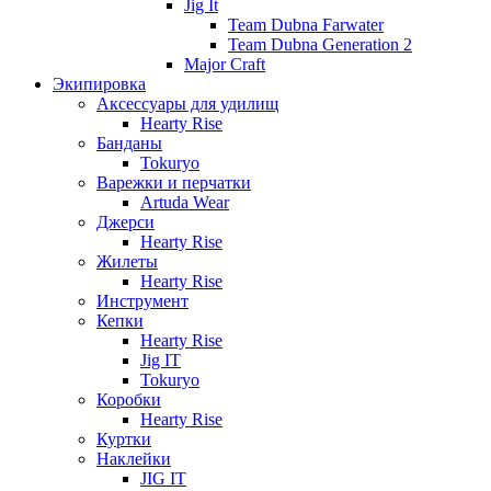
Jig It
Team Dubna Farwater
Team Dubna Generation 2
Major Craft
Экипировка
Аксессуары для удилищ
Hearty Rise
Банданы
Tokuryo
Варежки и перчатки
Artuda Wear
Джерси
Hearty Rise
Жилеты
Hearty Rise
Инструмент
Кепки
Hearty Rise
Jig IT
Tokuryo
Коробки
Hearty Rise
Куртки
Наклейки
JIG IT