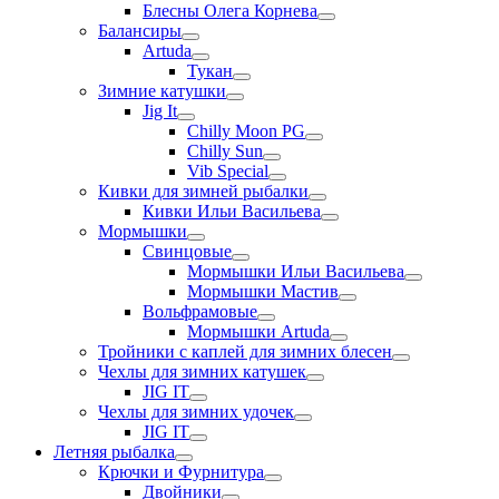
Блесны Олега Корнева
Балансиры
Artuda
Тукан
Зимние катушки
Jig It
Chilly Moon PG
Chilly Sun
Vib Special
Кивки для зимней рыбалки
Кивки Ильи Васильева
Мормышки
Свинцовые
Мормышки Ильи Васильева
Мормышки Мастив
Вольфрамовые
Мормышки Artuda
Тройники с каплей для зимних блесен
Чехлы для зимних катушек
JIG IT
Чехлы для зимних удочек
JIG IT
Летняя рыбалка
Крючки и Фурнитура
Двойники