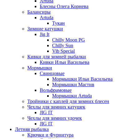
Artuda
Блесны Олега Корнева
Балансиры
Artuda
Тукан
Зимние катушки
Jig It
Chilly Moon PG
Chilly Sun
Vib Special
Кивки для зимней рыбалки
Кивки Ильи Васильева
Мормышки
Свинцовые
Мормышки Ильи Васильева
Мормышки Мастив
Вольфрамовые
Мормышки Artuda
Тройники с каплей для зимних блесен
Чехлы для зимних катушек
JIG IT
Чехлы для зимних удочек
JIG IT
Летняя рыбалка
Крючки и Фурнитура