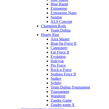
Blue Rapid
Extrasense
Extrasense Nano
Sunrise
XLS Concept
Champion Rods
Team Dubna
Hearty Rise
Area Master
Boat Jig Force II
Cannoneer
Egi Force II
Evolution
Halcyon
Pro Force
Rock n Force
Seabass Force II
Stalker
Sylphy
Team Dubna Tournament
Tournament
Wanderer
Zander Game
Zander game X