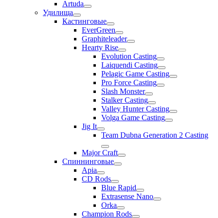
Artuda
Удилища
Кастинговые
EverGreen
Graphiteleader
Hearty Rise
Evolution Casting
Laiquendi Casting
Pelagic Game Casting
Pro Force Casting
Slash Monster
Stalker Casting
Valley Hunter Casting
Volga Game Casting
Jig It
Team Dubna Generation 2 Casting
Major Craft
Спиннинговые
Apia
CD Rods
Blue Rapid
Extrasense Nano
Orka
Champion Rods