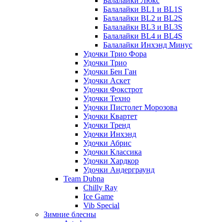
Балалайки Люкс
Балалайки BL1 и BL1S
Балалайки BL2 и BL2S
Балалайки BL3 и BL3S
Балалайки BL4 и BL4S
Балалайки Инхэнд Минус
Удочки Трио Фора
Удочки Трио
Удочки Бен Ган
Удочки Аскет
Удочки Фокстрот
Удочки Техно
Удочки Пистолет Морозова
Удочки Квартет
Удочки Тренд
Удочки Инхэнд
Удочки Абрис
Удочки Классика
Удочки Хардкор
Удочки Андерграунд
Team Dubna
Chilly Ray
Ice Game
Vib Special
Зимние блесны