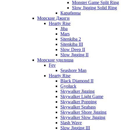
Monster Game Split Ring
Slow Jigging Solid Ring
Карабины
Морские Джиги
Hearty Rise
Jiba
Mars
Sitenkiba 2
Sitenkiba III
Slow Deep II
Slow Jigging II
Морские удилища
Fev
Seashore Man
Hearty Rise
Black Diamond II
Gyoluck
Skywalker Jigging
Skywalker Light Game
Skywalker Popping
Skywalker Seabass
Skywalker Shore Jigging
Skywalker Slow Jigging
Slash Wave
Slow Jigging III