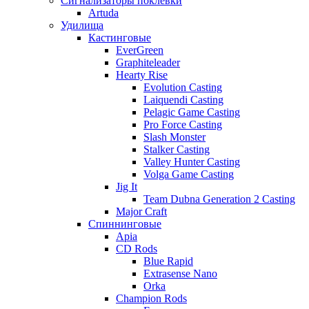
Сигнализаторы поклевки
Artuda
Удилища
Кастинговые
EverGreen
Graphiteleader
Hearty Rise
Evolution Casting
Laiquendi Casting
Pelagic Game Casting
Pro Force Casting
Slash Monster
Stalker Casting
Valley Hunter Casting
Volga Game Casting
Jig It
Team Dubna Generation 2 Casting
Major Craft
Спиннинговые
Apia
CD Rods
Blue Rapid
Extrasense Nano
Orka
Champion Rods