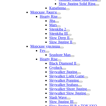
Slow Jigging Solid Ring
Карабины
Морские Джиги
Hearty Rise
Jiba
Mars
Sitenkiba 2
Sitenkiba III
Slow Deep II
Slow Jigging II
Морские удилища
Fev
Seashore Man
Hearty Rise
Black Diamond II
Gyoluck
Skywalker Jigging
Skywalker Light Game
Skywalker Popping
Skywalker Seabass
Skywalker Shore Jigging
Skywalker Slow Jigging
Slash Wave
Slow Jigging III
Slow Jigging III R x TOKAYO