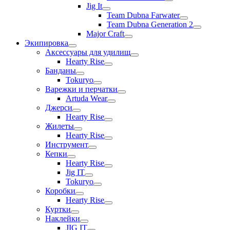
Jig It
Team Dubna Farwater
Team Dubna Generation 2
Major Craft
Экипировка
Аксессуары для удилищ
Hearty Rise
Банданы
Tokuryo
Варежки и перчатки
Artuda Wear
Джерси
Hearty Rise
Жилеты
Hearty Rise
Инструмент
Кепки
Hearty Rise
Jig IT
Tokuryo
Коробки
Hearty Rise
Куртки
Наклейки
JIG IT