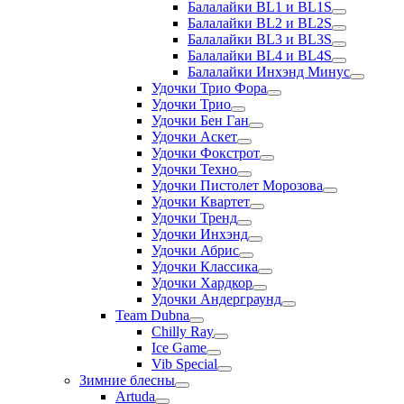
Балалайки BL1 и BL1S
Балалайки BL2 и BL2S
Балалайки BL3 и BL3S
Балалайки BL4 и BL4S
Балалайки Инхэнд Минус
Удочки Трио Фора
Удочки Трио
Удочки Бен Ган
Удочки Аскет
Удочки Фокстрот
Удочки Техно
Удочки Пистолет Морозова
Удочки Квартет
Удочки Тренд
Удочки Инхэнд
Удочки Абрис
Удочки Классика
Удочки Хардкор
Удочки Андерграунд
Team Dubna
Chilly Ray
Ice Game
Vib Special
Зимние блесны
Artuda