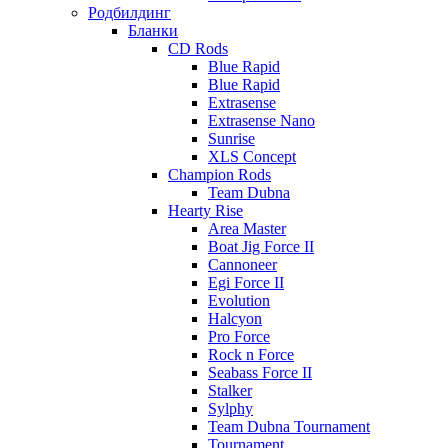
Родбилдинг
Бланки
CD Rods
Blue Rapid
Blue Rapid
Extrasense
Extrasense Nano
Sunrise
XLS Concept
Champion Rods
Team Dubna
Hearty Rise
Area Master
Boat Jig Force II
Cannoneer
Egi Force II
Evolution
Halcyon
Pro Force
Rock n Force
Seabass Force II
Stalker
Sylphy
Team Dubna Tournament
Tournament