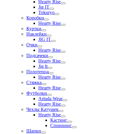
Hearty Rise
Jig IT
Tokuryo
Коробки
Hearty Rise
Куртки
Наклейки
JIG IT
Очки
Hearty Rise
Подсачеки
Hearty Rise
Jig It
Полотенца
Hearty Rise
Стяжка
Hearty Rise
Футболки
Artuda Wear
Hearty Rise
Чехлы Катушек
Hearty Rise
Кастинг
Спиннинг
Шапки