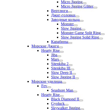
Micro Jigging
Micro Jigging Glitter
Вертлюги
Джиг-головки
Заводные кольца
Monster
Slow Jigging
Monster Game Split Ring
Slow Jigging Solid Ring
Карабины
Морские Джиги
Hearty Rise
Jiba
Mars
Sitenkiba 2
Sitenkiba III
Slow Deep II
Slow Jigging II
Морские удилища
Fev
Seashore Man
Hearty Rise
Black Diamond II
Gyoluck
Skywalker Jigging