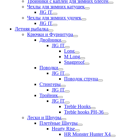
Тройники с каплей для зимних блесен
Чехлы для зимних катушек
JIG IT
Чехлы для зимних удочек
JIG IT
Летняя рыбалка
Крючки и Фурнитура
Двойники
JIG IT
Long
M Long
Snagproof
Поводки
JIG IT
Поводок струна
Стингеры
JIG IT
Тройник
JIG IT
Treble Hooks
Treble hooks PH-36
Лески и Шнуры
Плетёные Шнуры
Hearty Rise
HR Monster Hunter X4