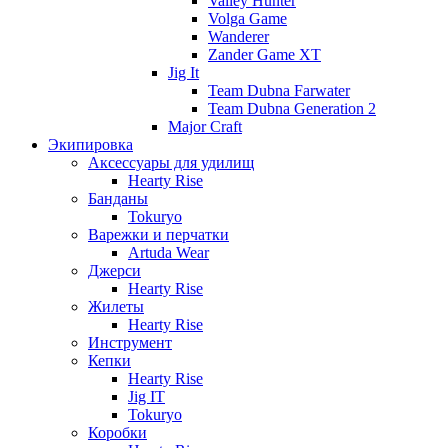
Valley Hunter
Volga Game
Wanderer
Zander Game XT
Jig It
Team Dubna Farwater
Team Dubna Generation 2
Major Craft
Экипировка
Аксессуары для удилищ
Hearty Rise
Банданы
Tokuryo
Варежки и перчатки
Artuda Wear
Джерси
Hearty Rise
Жилеты
Hearty Rise
Инструмент
Кепки
Hearty Rise
Jig IT
Tokuryo
Коробки