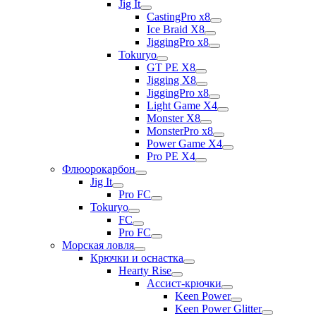
Jig It
CastingPro x8
Ice Braid X8
JiggingPro x8
Tokuryo
GT PE X8
Jigging X8
JiggingPro x8
Light Game X4
Monster X8
MonsterPro x8
Power Game X4
Pro PE X4
Флюорокарбон
Jig It
Pro FC
Tokuryo
FC
Pro FC
Морская ловля
Крючки и оснастка
Hearty Rise
Ассист-крючки
Keen Power
Keen Power Glitter