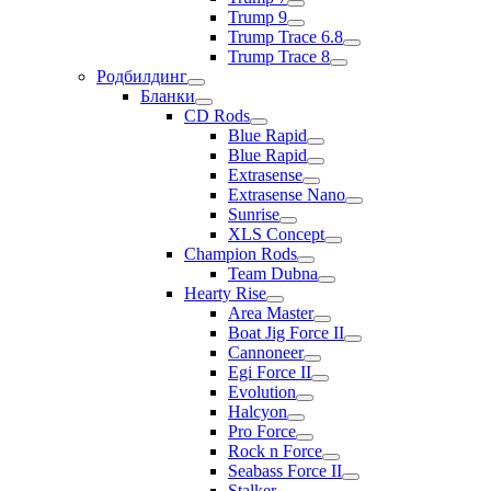
Trump 9
Trump Trace 6.8
Trump Trace 8
Родбилдинг
Бланки
CD Rods
Blue Rapid
Blue Rapid
Extrasense
Extrasense Nano
Sunrise
XLS Concept
Champion Rods
Team Dubna
Hearty Rise
Area Master
Boat Jig Force II
Cannoneer
Egi Force II
Evolution
Halcyon
Pro Force
Rock n Force
Seabass Force II
Stalker