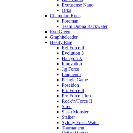
Extrasense Nano
Orka
Champion Rods
Foreman
Team Dubna Backwater
EverGreen
Graphiteleader
Hearty Rise
Egi Force II
Evolution 3
Halcyon X
Innovation
Jig Force
Laiquendi
Pelagic Game
Poseidon
Pro Force II
Pro Force Ultra
Rock’n’Force II
Siren
Slash Monster
Stalker
Sylphy Fresh Water
Tournament