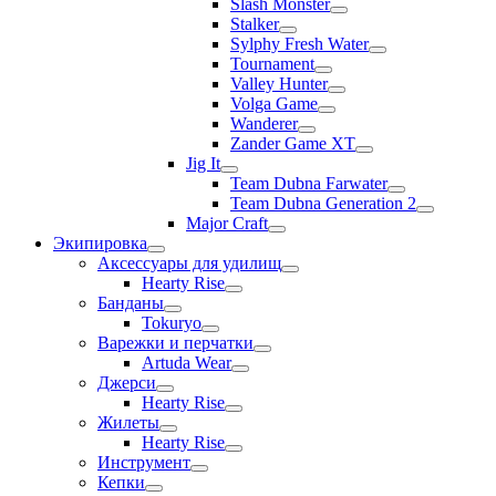
Slash Monster
Stalker
Sylphy Fresh Water
Tournament
Valley Hunter
Volga Game
Wanderer
Zander Game XT
Jig It
Team Dubna Farwater
Team Dubna Generation 2
Major Craft
Экипировка
Аксессуары для удилищ
Hearty Rise
Банданы
Tokuryo
Варежки и перчатки
Artuda Wear
Джерси
Hearty Rise
Жилеты
Hearty Rise
Инструмент
Кепки