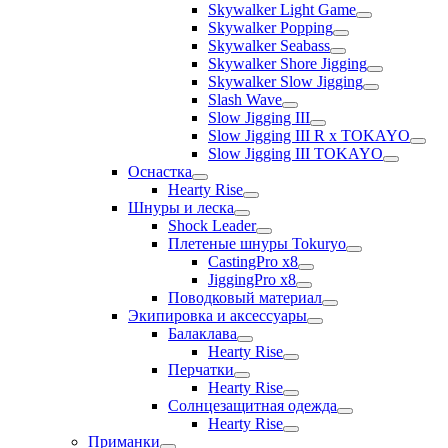
Skywalker Light Game
Skywalker Popping
Skywalker Seabass
Skywalker Shore Jigging
Skywalker Slow Jigging
Slash Wave
Slow Jigging III
Slow Jigging III R x TOKAYO
Slow Jigging III TOKAYO
Оснастка
Hearty Rise
Шнуры и леска
Shock Leader
Плетеные шнуры Tokuryo
CastingPro x8
JiggingPro x8
Поводковый материал
Экипировка и аксессуары
Балаклава
Hearty Rise
Перчатки
Hearty Rise
Солнцезащитная одежда
Hearty Rise
Приманки