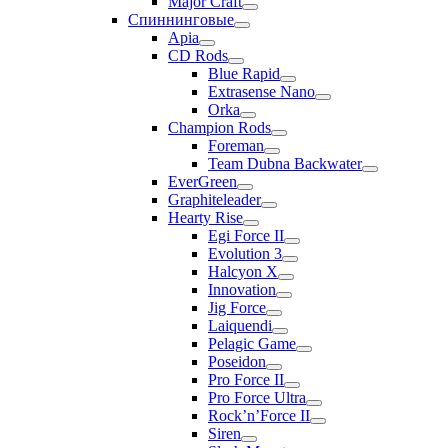
Major Craft
Спиннинговые
Apia
CD Rods
Blue Rapid
Extrasense Nano
Orka
Champion Rods
Foreman
Team Dubna Backwater
EverGreen
Graphiteleader
Hearty Rise
Egi Force II
Evolution 3
Halcyon X
Innovation
Jig Force
Laiquendi
Pelagic Game
Poseidon
Pro Force II
Pro Force Ultra
Rock’n’Force II
Siren