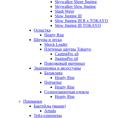
Skywalker Shore Jigging
Skywalker Slow Jigging
Slash Wave
Slow Jigging III
Slow Jigging III R x TOKAYO
Slow Jigging III TOKAYO
Оснастка
Hearty Rise
Шнуры и леска
Shock Leader
Плетеные шнуры Tokuryo
CastingPro x8
JiggingPro x8
Поводковый материал
Экипировка и аксессуары
Балаклава
Hearty Rise
Перчатки
Hearty Rise
Солнцезащитная одежда
Hearty Rise
Приманки
Бактейлы (мыши)
Artuda
Тейл-спиннеры