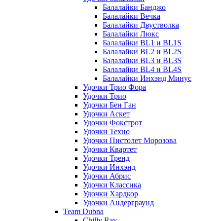
Балалайки Банджо
Балалайки Вечка
Балалайки Двустволка
Балалайки Люкс
Балалайки BL1 и BL1S
Балалайки BL2 и BL2S
Балалайки BL3 и BL3S
Балалайки BL4 и BL4S
Балалайки Инхэнд Минус
Удочки Трио Фора
Удочки Трио
Удочки Бен Ган
Удочки Аскет
Удочки Фокстрот
Удочки Техно
Удочки Пистолет Морозова
Удочки Квартет
Удочки Тренд
Удочки Инхэнд
Удочки Абрис
Удочки Классика
Удочки Хардкор
Удочки Андерграунд
Team Dubna
Chilly Ray