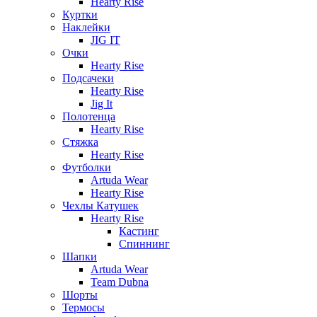
Hearty Rise
Куртки
Наклейки
JIG IT
Очки
Hearty Rise
Подсачеки
Hearty Rise
Jig It
Полотенца
Hearty Rise
Стяжка
Hearty Rise
Футболки
Artuda Wear
Hearty Rise
Чехлы Катушек
Hearty Rise
Кастинг
Спиннинг
Шапки
Artuda Wear
Team Dubna
Шорты
Термосы