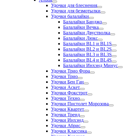
Удочки для блеснения
Удочки для безмотылки
Удочки балалайки
Балалайки Банджо
Балалайки Вечка
Балалайки Двустволка
Балалайки Люкс
Балалайки BL1 и BL1S
Балалайки BL2 и BL2S
Балалайки BL3 и BL3S
Балалайки BL4 и BL4S
Балалайки Инхэнд Минус
Удочки Трио Фора
Удочки Трио
Удочки Бен Ган
Удочки Аскет
Удочки Фокстрот
Удочки Техно
Удочки Пистолет Морозова
Удочки Квартет
Удочки Тренд
Удочки Инхэнд
Удочки Абрис
Удочки Классика