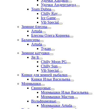
Удочки Хардкор
Удочки Андерграунд
Team Dubna
Chilly Ray
Ice Game
Vib Special
Зимние блесны
Artuda
Блесны Олега Корнева
Балансиры
Artuda
Тукан
Зимние катушки
Jig It
Chilly Moon PG
Chilly Sun
Vib Special
Кивки для зимней рыбалки
Кивки Ильи Васильева
Мормышки
Свинцовые
Мормышки Ильи Васильева
Мормышки Мастив
Вольфрамовые
Мормышки Artuda