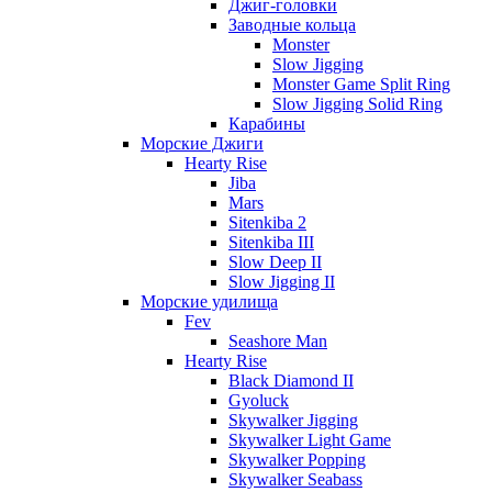
Джиг-головки
Заводные кольца
Monster
Slow Jigging
Monster Game Split Ring
Slow Jigging Solid Ring
Карабины
Морские Джиги
Hearty Rise
Jiba
Mars
Sitenkiba 2
Sitenkiba III
Slow Deep II
Slow Jigging II
Морские удилища
Fev
Seashore Man
Hearty Rise
Black Diamond II
Gyoluck
Skywalker Jigging
Skywalker Light Game
Skywalker Popping
Skywalker Seabass