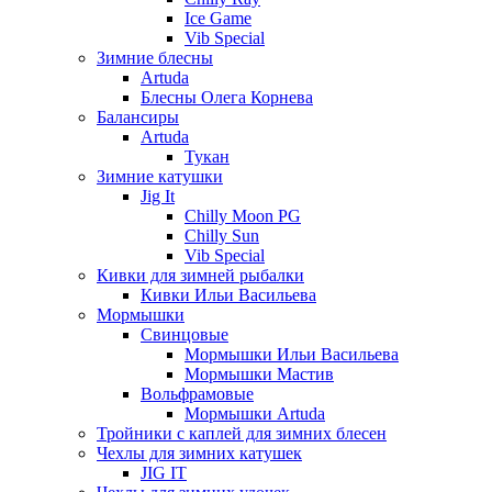
Ice Game
Vib Special
Зимние блесны
Artuda
Блесны Олега Корнева
Балансиры
Artuda
Тукан
Зимние катушки
Jig It
Chilly Moon PG
Chilly Sun
Vib Special
Кивки для зимней рыбалки
Кивки Ильи Васильева
Мормышки
Свинцовые
Мормышки Ильи Васильева
Мормышки Мастив
Вольфрамовые
Мормышки Artuda
Тройники с каплей для зимних блесен
Чехлы для зимних катушек
JIG IT