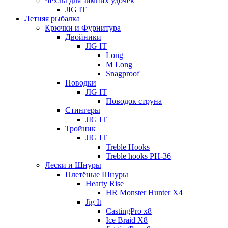
Чехлы для зимних удочек
JIG IT
Летняя рыбалка
Крючки и Фурнитура
Двойники
JIG IT
Long
M Long
Snagproof
Поводки
JIG IT
Поводок струна
Стингеры
JIG IT
Тройник
JIG IT
Treble Hooks
Treble hooks PH-36
Лески и Шнуры
Плетёные Шнуры
Hearty Rise
HR Monster Hunter X4
Jig It
CastingPro x8
Ice Braid X8