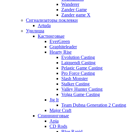
Wanderer
Zander Game
Zander game X
Сигнализаторы поклевки
Artuda
Удилища
Кастинговые
EverGreen
Graphiteleader
Hearty Rise
Evolution Casting
Laiquendi Casting
Pelagic Game Casting
Pro Force Casting
Slash Monster
Stalker Casting
Valley Hunter Casting
Volga Game Casting
Jig It
Team Dubna Generation 2 Casting
Major Craft
Спиннинговые
Apia
CD Rods
Blue Rapid