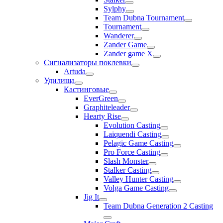
Sylphy
Team Dubna Tournament
Tournament
Wanderer
Zander Game
Zander game X
Сигнализаторы поклевки
Artuda
Удилища
Кастинговые
EverGreen
Graphiteleader
Hearty Rise
Evolution Casting
Laiquendi Casting
Pelagic Game Casting
Pro Force Casting
Slash Monster
Stalker Casting
Valley Hunter Casting
Volga Game Casting
Jig It
Team Dubna Generation 2 Casting