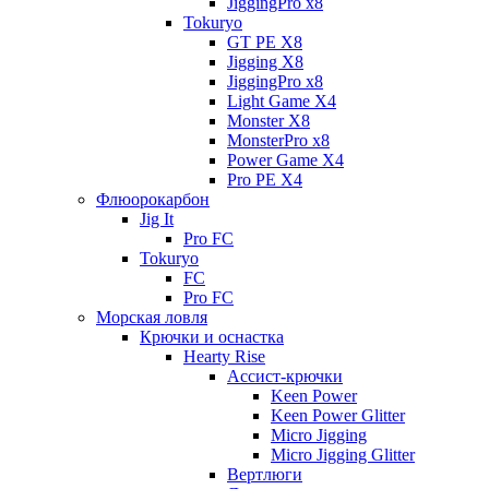
JiggingPro x8
Tokuryo
GT PE X8
Jigging X8
JiggingPro x8
Light Game X4
Monster X8
MonsterPro x8
Power Game X4
Pro PE X4
Флюорокарбон
Jig It
Pro FC
Tokuryo
FC
Pro FC
Морская ловля
Крючки и оснастка
Hearty Rise
Ассист-крючки
Keen Power
Keen Power Glitter
Micro Jigging
Micro Jigging Glitter
Вертлюги