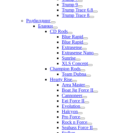
Trump 9
Trump Trace 6.8
Trump Trace 8
Родбилдинг
Бланки
CD Rods
Blue Rapid
Blue Rapid
Extrasense
Extrasense Nano
Sunrise
XLS Concept
Champion Rods
Team Dubna
Hearty Rise
Area Master
Boat Jig Force II
Cannoneer
Egi Force II
Evolution
Halcyon
Pro Force
Rock n Force
Seabass Force II
Stalker