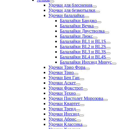
Удочки для блеснения
Удочки для безмотылки
Удочки балалайки
Балалайки Банджо
Балалайки Вечка
Балалайки Двустволка
Балалайки Люкс
Балалайки BL1 и BL1S
Балалайки BL2 и BL2S
Балалайки BL3 и BL3S
Балалайки BL4 и BL4S
Балалайки Инхэнд Минус
Удочки Трио Фора
Удочки Трио
Удочки Бен Ган
Удочки Аскет
Удочки Фокстрот
Удочки Техно
Удочки Пистолет Морозова
Удочки Квартет
Удочки Тренд
Удочки Инхэнд
Удочки Абрис
Удочки Классика