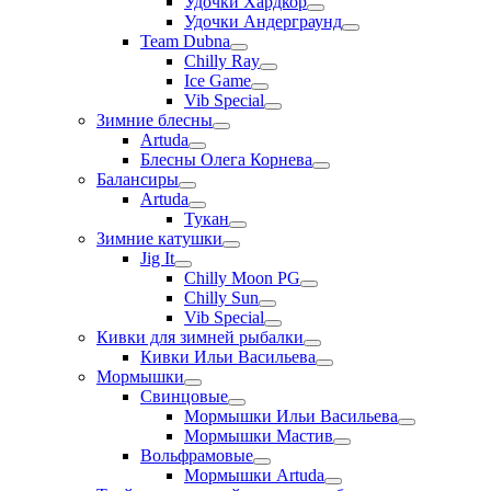
Удочки Хардкор
Удочки Андерграунд
Team Dubna
Chilly Ray
Ice Game
Vib Special
Зимние блесны
Artuda
Блесны Олега Корнева
Балансиры
Artuda
Тукан
Зимние катушки
Jig It
Chilly Moon PG
Chilly Sun
Vib Special
Кивки для зимней рыбалки
Кивки Ильи Васильева
Мормышки
Свинцовые
Мормышки Ильи Васильева
Мормышки Мастив
Вольфрамовые
Мормышки Artuda