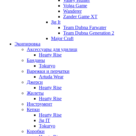
Valley Hunter
Volga Game
Wanderer
Zander Game XT
Jig It
Team Dubna Farwater
Team Dubna Generation 2
Major Craft
Экипировка
Аксессуары для удилищ
Hearty Rise
Банданы
Tokuryo
Варежки и перчатки
Artuda Wear
Джерси
Hearty Rise
Жилеты
Hearty Rise
Инструмент
Кепки
Hearty Rise
Jig IT
Tokuryo
Коробки