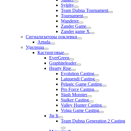
Sylphy
Team Dubna Tournament
Tournament
Wanderer
Zander Game
Zander game X
Сигнализаторы поклевки
Artuda
Удилища
Кастинговые
EverGreen
Graphiteleader
Hearty Rise
Evolution Casting
Laiquendi Casting
Pelagic Game Casting
Pro Force Casting
Slash Monster
Stalker Casting
Valley Hunter Casting
Volga Game Casting
Jig It
Team Dubna Generation 2 Casting