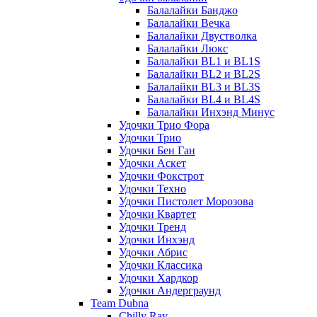
Балалайки Банджо
Балалайки Вечка
Балалайки Двустволка
Балалайки Люкс
Балалайки BL1 и BL1S
Балалайки BL2 и BL2S
Балалайки BL3 и BL3S
Балалайки BL4 и BL4S
Балалайки Инхэнд Минус
Удочки Трио Фора
Удочки Трио
Удочки Бен Ган
Удочки Аскет
Удочки Фокстрот
Удочки Техно
Удочки Пистолет Морозова
Удочки Квартет
Удочки Тренд
Удочки Инхэнд
Удочки Абрис
Удочки Классика
Удочки Хардкор
Удочки Андерграунд
Team Dubna
Chilly Ray