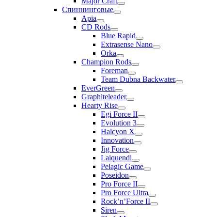
Major Craft
Спиннинговые
Apia
CD Rods
Blue Rapid
Extrasense Nano
Orka
Champion Rods
Foreman
Team Dubna Backwater
EverGreen
Graphiteleader
Hearty Rise
Egi Force II
Evolution 3
Halcyon X
Innovation
Jig Force
Laiquendi
Pelagic Game
Poseidon
Pro Force II
Pro Force Ultra
Rock’n’Force II
Siren