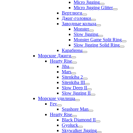
Micro Jigging
Micro Jigging Glitter
Вертлюги
Джиг-головки
Заводные кольца
Monster
Slow Jigging
Monster Game Split Ring
Slow Jigging Solid Ring
Карабины
Морские Джиги
Hearty Rise
Jiba
Mars
Sitenkiba 2
Sitenkiba III
Slow Deep II
Slow Jigging II
Морские удилища
Fev
Seashore Man
Hearty Rise
Black Diamond II
Gyoluck
Skywalker Jigging