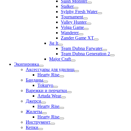
Slash Monster
Stalker
Sylphy Fresh Water
Tournament
Valley Hunter
Volga Game
Wanderer
Zander Game XT
Jig It
Team Dubna Farwater
Team Dubna Generation 2
Major Craft
Экипировка
Аксессуары для удилищ
Hearty Rise
Банданы
Tokuryo
Варежки и перчатки
Artuda Wear
Джерси
Hearty Rise
Жилеты
Hearty Rise
Инструмент
Кепки