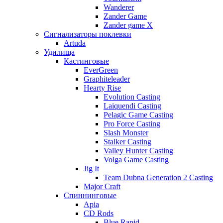
Wanderer
Zander Game
Zander game X
Сигнализаторы поклевки
Artuda
Удилища
Кастинговые
EverGreen
Graphiteleader
Hearty Rise
Evolution Casting
Laiquendi Casting
Pelagic Game Casting
Pro Force Casting
Slash Monster
Stalker Casting
Valley Hunter Casting
Volga Game Casting
Jig It
Team Dubna Generation 2 Casting
Major Craft
Спиннинговые
Apia
CD Rods
Blue Rapid