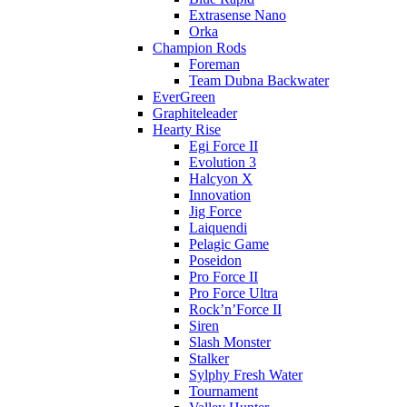
Extrasense Nano
Orka
Champion Rods
Foreman
Team Dubna Backwater
EverGreen
Graphiteleader
Hearty Rise
Egi Force II
Evolution 3
Halcyon X
Innovation
Jig Force
Laiquendi
Pelagic Game
Poseidon
Pro Force II
Pro Force Ultra
Rock’n’Force II
Siren
Slash Monster
Stalker
Sylphy Fresh Water
Tournament