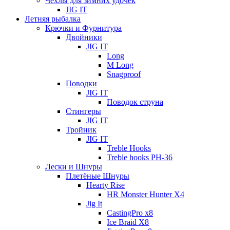
Чехлы для зимних удочек
JIG IT
Летняя рыбалка
Крючки и Фурнитура
Двойники
JIG IT
Long
M Long
Snagproof
Поводки
JIG IT
Поводок струна
Стингеры
JIG IT
Тройник
JIG IT
Treble Hooks
Treble hooks PH-36
Лески и Шнуры
Плетёные Шнуры
Hearty Rise
HR Monster Hunter X4
Jig It
CastingPro x8
Ice Braid X8