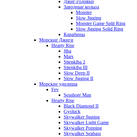
Джиг-головки
Заводные кольца
Monster
Slow Jigging
Monster Game Split Ring
Slow Jigging Solid Ring
Карабины
Морские Джиги
Hearty Rise
Jiba
Mars
Sitenkiba 2
Sitenkiba III
Slow Deep II
Slow Jigging II
Морские удилища
Fev
Seashore Man
Hearty Rise
Black Diamond II
Gyoluck
Skywalker Jigging
Skywalker Light Game
Skywalker Popping
Skywalker Seabass