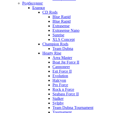
Родбилдинг
Бланки
CD Rods
Blue Rapid
Blue Rapid
Extrasense
Extrasense Nano
Sunrise
XLS Concept
Champion Rods
Team Dubna
Hearty Rise
Area Master
Boat Jig Force II
Cannoneer
Egi Force II
Evolution
Halcyon
Pro Force
Rock n Force
Seabass Force II
Stalker
Sylphy
Team Dubna Tournament
Tournament