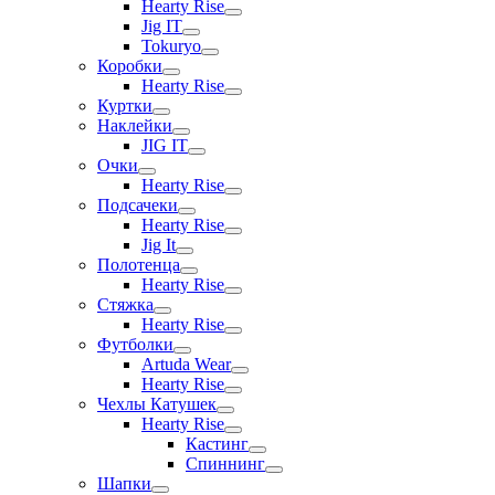
Hearty Rise
Jig IT
Tokuryo
Коробки
Hearty Rise
Куртки
Наклейки
JIG IT
Очки
Hearty Rise
Подсачеки
Hearty Rise
Jig It
Полотенца
Hearty Rise
Стяжка
Hearty Rise
Футболки
Artuda Wear
Hearty Rise
Чехлы Катушек
Hearty Rise
Кастинг
Спиннинг
Шапки