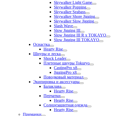
Skywalker Light Game
Skywalker Popping
Skywalker Seabass
Skywalker Shore Jigging
Skywalker Slow Jigging
Slash Wave
Slow Jigging III
Slow Jigging III R x TOKAYO
Slow Jigging III TOKAYO
Оснастка
Hearty Rise
Шнуры и леска
Shock Leader
Плетеные шнуры Tokuryo
CastingPro x8
JiggingPro x8
Поводковый материал
Экипировка и аксессуары
Балаклава
Hearty Rise
Перчатки
Hearty Rise
Солнцезащитная одежда
Hearty Rise
Приманки