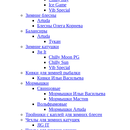
Ice Game
Vib Special
Зимние блесны
Artuda
Блесны Олега Корнева
Балансиры
Artuda
Тукан
Зимние катушки
Jig It
Chilly Moon PG
Chilly Sun
Vib Special
Кивки для зимней рыбалки
Кивки Ильи Васильева
Мормышки
Свинцовые
Мормышки Ильи Васильева
Мормышки Мастив
Вольфрамовые
Мормышки Artuda
Тройники с каплей для зимних блесен
Чехлы для зимних катушек
JIG IT