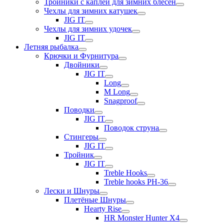
Тройники с каплей для зимних блесен
Чехлы для зимних катушек
JIG IT
Чехлы для зимних удочек
JIG IT
Летняя рыбалка
Крючки и Фурнитура
Двойники
JIG IT
Long
M Long
Snagproof
Поводки
JIG IT
Поводок струна
Стингеры
JIG IT
Тройник
JIG IT
Treble Hooks
Treble hooks PH-36
Лески и Шнуры
Плетёные Шнуры
Hearty Rise
HR Monster Hunter X4