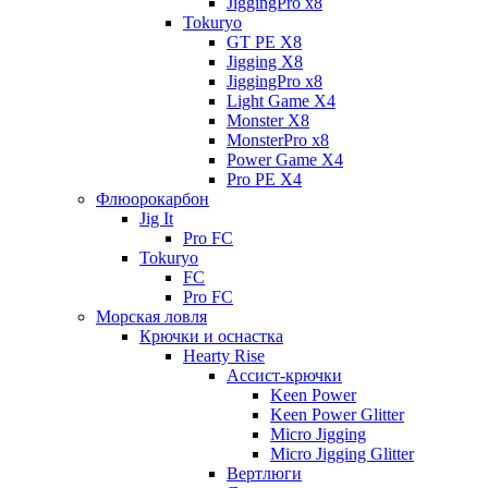
JiggingPro x8
Tokuryo
GT PE X8
Jigging X8
JiggingPro x8
Light Game X4
Monster X8
MonsterPro x8
Power Game X4
Pro PE X4
Флюорокарбон
Jig It
Pro FC
Tokuryo
FC
Pro FC
Морская ловля
Крючки и оснастка
Hearty Rise
Ассист-крючки
Keen Power
Keen Power Glitter
Micro Jigging
Micro Jigging Glitter
Вертлюги