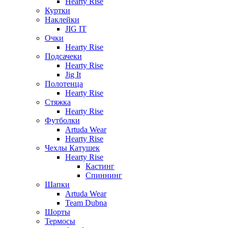
Hearty Rise
Куртки
Наклейки
JIG IT
Очки
Hearty Rise
Подсачеки
Hearty Rise
Jig It
Полотенца
Hearty Rise
Стяжка
Hearty Rise
Футболки
Artuda Wear
Hearty Rise
Чехлы Катушек
Hearty Rise
Кастинг
Спиннинг
Шапки
Artuda Wear
Team Dubna
Шорты
Термосы