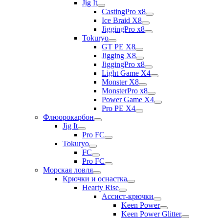
Jig It
CastingPro x8
Ice Braid X8
JiggingPro x8
Tokuryo
GT PE X8
Jigging X8
JiggingPro x8
Light Game X4
Monster X8
MonsterPro x8
Power Game X4
Pro PE X4
Флюорокарбон
Jig It
Pro FC
Tokuryo
FC
Pro FC
Морская ловля
Крючки и оснастка
Hearty Rise
Ассист-крючки
Keen Power
Keen Power Glitter