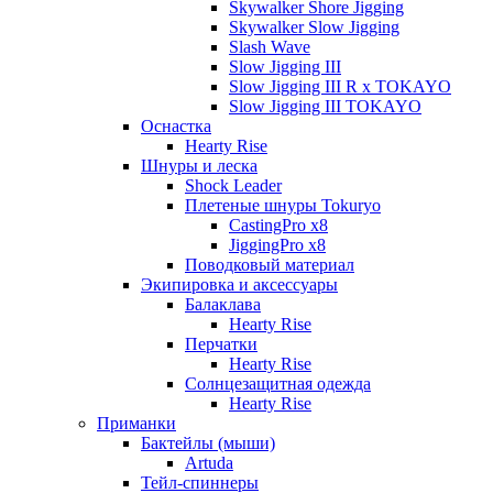
Skywalker Shore Jigging
Skywalker Slow Jigging
Slash Wave
Slow Jigging III
Slow Jigging III R x TOKAYO
Slow Jigging III TOKAYO
Оснастка
Hearty Rise
Шнуры и леска
Shock Leader
Плетеные шнуры Tokuryo
CastingPro x8
JiggingPro x8
Поводковый материал
Экипировка и аксессуары
Балаклава
Hearty Rise
Перчатки
Hearty Rise
Солнцезащитная одежда
Hearty Rise
Приманки
Бактейлы (мыши)
Artuda
Тейл-спиннеры