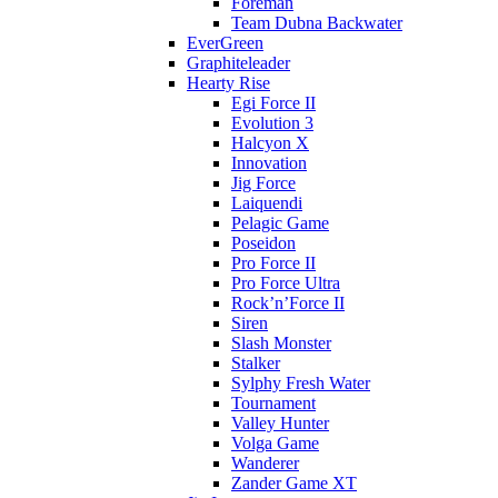
Foreman
Team Dubna Backwater
EverGreen
Graphiteleader
Hearty Rise
Egi Force II
Evolution 3
Halcyon X
Innovation
Jig Force
Laiquendi
Pelagic Game
Poseidon
Pro Force II
Pro Force Ultra
Rock’n’Force II
Siren
Slash Monster
Stalker
Sylphy Fresh Water
Tournament
Valley Hunter
Volga Game
Wanderer
Zander Game XT