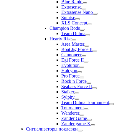
Blue Rapid
Extrasense
Extrasense Nano
Sunrise
XLS Concept
Champion Rods
Team Dubna
Hearty Rise
Area Master
Boat Jig Force II
Cannoneer
Egi Force II
Evolution
Halcyon
Pro Force
Rock n Force
Seabass Force II
Stalker
Sylphy
Team Dubna Tournament
Tournament
Wanderer
Zander Game
Zander game X
Сигнализаторы поклевки