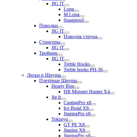
JIG IT
Long
M Long
Snagproof
Поводки
JIG IT
Поводок струна
Стингеры
JIG IT
Тройник
JIG IT
Treble Hooks
Treble hooks PH-36
Лески и Шнуры
Плетёные Шнуры
Hearty Rise
HR Monster Hunter X4
Jig It
CastingPro x8
Ice Braid X8
JiggingPro x8
Tokuryo
GT PE X8
Jigging X8
JiggingPro x8