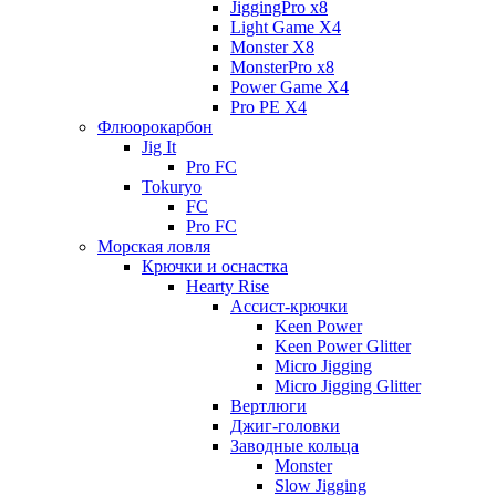
JiggingPro x8
Light Game X4
Monster X8
MonsterPro x8
Power Game X4
Pro PE X4
Флюорокарбон
Jig It
Pro FC
Tokuryo
FC
Pro FC
Морская ловля
Крючки и оснастка
Hearty Rise
Ассист-крючки
Keen Power
Keen Power Glitter
Micro Jigging
Micro Jigging Glitter
Вертлюги
Джиг-головки
Заводные кольца
Monster
Slow Jigging