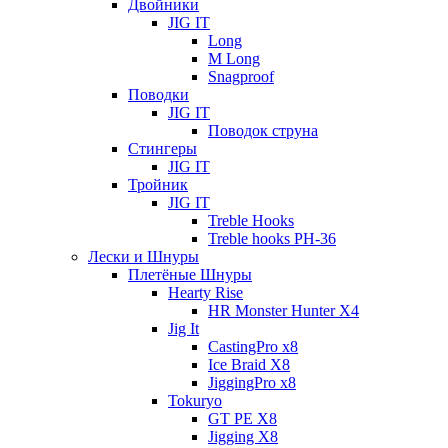
Двойники
JIG IT
Long
M Long
Snagproof
Поводки
JIG IT
Поводок струна
Стингеры
JIG IT
Тройник
JIG IT
Treble Hooks
Treble hooks PH-36
Лески и Шнуры
Плетёные Шнуры
Hearty Rise
HR Monster Hunter X4
Jig It
CastingPro x8
Ice Braid X8
JiggingPro x8
Tokuryo
GT PE X8
Jigging X8