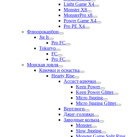
Light Game X4
Monster X8
MonsterPro x8
Power Game X4
Pro PE X4
Флюорокарбон
Jig It
Pro FC
Tokuryo
FC
Pro FC
Морская ловля
Крючки и оснастка
Hearty Rise
Ассист-крючки
Keen Power
Keen Power Glitter
Micro Jigging
Micro Jigging Glitter
Вертлюги
Джиг-головки
Заводные кольца
Monster
Slow Jigging
Monster Game Split Ring