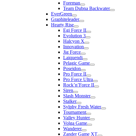
Foreman
Team Dubna Backwater
EverGreen
Graphiteleader
Hearty Rise
Egi Force II
Evolution 3
Halcyon X
Innovation
Jig Force
Laiquendi
Pelagic Game
Poseidon
Pro Force II
Pro Force Ultra
Rock’n’Force II
Siren
Slash Monster
Stalker
Sylphy Fresh Water
Tournament
Valley Hunter
Volga Game
Wanderer
Zander Game XT