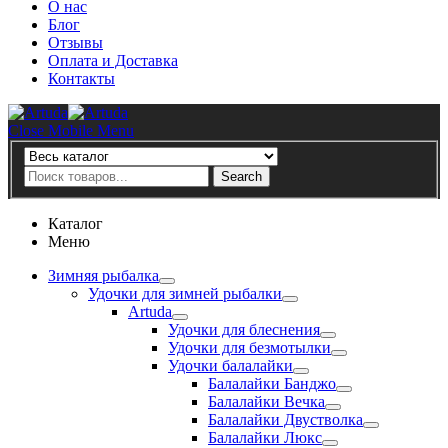
О нас
Блог
Отзывы
Оплата и Доставка
Контакты
Artuda
Close Mobile Menu
Search
Search
Каталог
Меню
Зимняя рыбалка
Удочки для зимней рыбалки
Artuda
Удочки для блеснения
Удочки для безмотылки
Удочки балалайки
Балалайки Банджо
Балалайки Вечка
Балалайки Двустволка
Балалайки Люкс