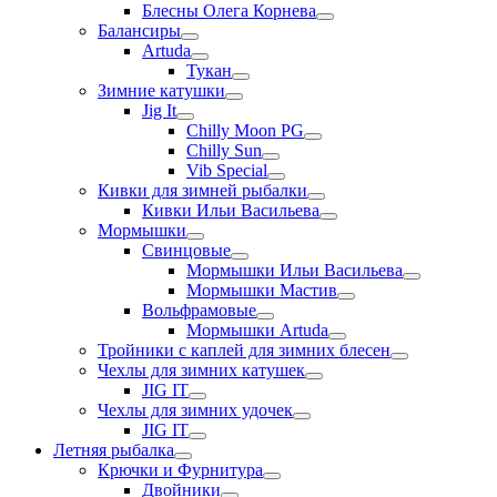
Блесны Олега Корнева
Балансиры
Artuda
Тукан
Зимние катушки
Jig It
Chilly Moon PG
Chilly Sun
Vib Special
Кивки для зимней рыбалки
Кивки Ильи Васильева
Мормышки
Свинцовые
Мормышки Ильи Васильева
Мормышки Мастив
Вольфрамовые
Мормышки Artuda
Тройники с каплей для зимних блесен
Чехлы для зимних катушек
JIG IT
Чехлы для зимних удочек
JIG IT
Летняя рыбалка
Крючки и Фурнитура
Двойники