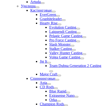
Artuda
Удилища
Кастинговые
EverGreen
Graphiteleader
Hearty Rise
Evolution Casting
Laiquendi Casting
Pelagic Game Casting
Pro Force Casting
Slash Monster
Stalker Casting
Valley Hunter Casting
Volga Game Casting
Jig It
Team Dubna Generation 2 Casting
Major Craft
Спиннинговые
Apia
CD Rods
Blue Rapid
Extrasense Nano
Orka
Champion Rods