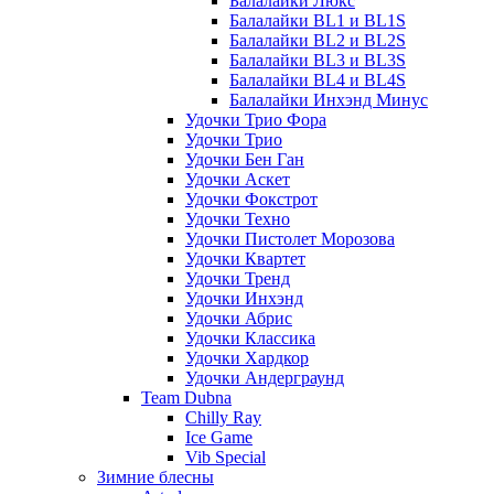
Балалайки Люкс
Балалайки BL1 и BL1S
Балалайки BL2 и BL2S
Балалайки BL3 и BL3S
Балалайки BL4 и BL4S
Балалайки Инхэнд Минус
Удочки Трио Фора
Удочки Трио
Удочки Бен Ган
Удочки Аскет
Удочки Фокстрот
Удочки Техно
Удочки Пистолет Морозова
Удочки Квартет
Удочки Тренд
Удочки Инхэнд
Удочки Абрис
Удочки Классика
Удочки Хардкор
Удочки Андерграунд
Team Dubna
Chilly Ray
Ice Game
Vib Special
Зимние блесны