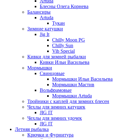
Artuda
Блесны Олега Корнева
Балансиры
Artuda
Тукан
Зимние катушки
Jig It
Chilly Moon PG
Chilly Sun
Vib Special
Кивки для зимней рыбалки
Кивки Ильи Васильева
Мормышки
Свинцовые
Мормышки Ильи Васильева
Мормышки Мастив
Вольфрамовые
Мормышки Artuda
Тройники с каплей для зимних блесен
Чехлы для зимних катушек
JIG IT
Чехлы для зимних удочек
JIG IT
Летняя рыбалка
Крючки и Фурнитура