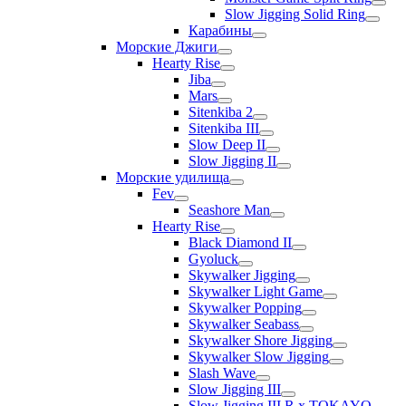
Slow Jigging Solid Ring
Карабины
Морские Джиги
Hearty Rise
Jiba
Mars
Sitenkiba 2
Sitenkiba III
Slow Deep II
Slow Jigging II
Морские удилища
Fev
Seashore Man
Hearty Rise
Black Diamond II
Gyoluck
Skywalker Jigging
Skywalker Light Game
Skywalker Popping
Skywalker Seabass
Skywalker Shore Jigging
Skywalker Slow Jigging
Slash Wave
Slow Jigging III
Slow Jigging III R x TOKAYO