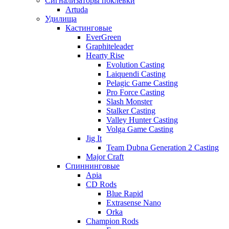
Сигнализаторы поклевки
Artuda
Удилища
Кастинговые
EverGreen
Graphiteleader
Hearty Rise
Evolution Casting
Laiquendi Casting
Pelagic Game Casting
Pro Force Casting
Slash Monster
Stalker Casting
Valley Hunter Casting
Volga Game Casting
Jig It
Team Dubna Generation 2 Casting
Major Craft
Спиннинговые
Apia
CD Rods
Blue Rapid
Extrasense Nano
Orka
Champion Rods