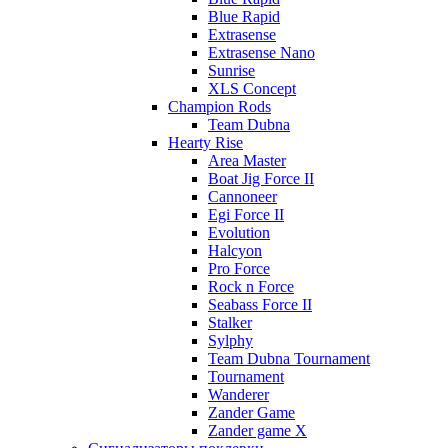
Blue Rapid
Extrasense
Extrasense Nano
Sunrise
XLS Concept
Champion Rods
Team Dubna
Hearty Rise
Area Master
Boat Jig Force II
Cannoneer
Egi Force II
Evolution
Halcyon
Pro Force
Rock n Force
Seabass Force II
Stalker
Sylphy
Team Dubna Tournament
Tournament
Wanderer
Zander Game
Zander game X