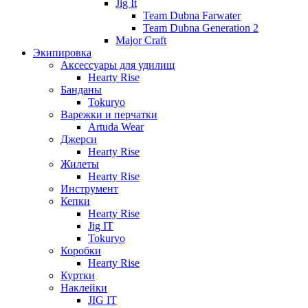
Jig It
Team Dubna Farwater
Team Dubna Generation 2
Major Craft
Экипировка
Аксессуары для удилищ
Hearty Rise
Банданы
Tokuryo
Варежки и перчатки
Artuda Wear
Джерси
Hearty Rise
Жилеты
Hearty Rise
Инструмент
Кепки
Hearty Rise
Jig IT
Tokuryo
Коробки
Hearty Rise
Куртки
Наклейки
JIG IT