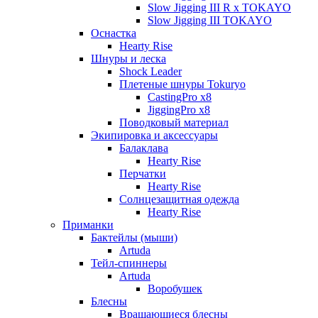
Slow Jigging III R x TOKAYO
Slow Jigging III TOKAYO
Оснастка
Hearty Rise
Шнуры и леска
Shock Leader
Плетеные шнуры Tokuryo
CastingPro x8
JiggingPro x8
Поводковый материал
Экипировка и аксессуары
Балаклава
Hearty Rise
Перчатки
Hearty Rise
Солнцезащитная одежда
Hearty Rise
Приманки
Бактейлы (мыши)
Artuda
Тейл-спиннеры
Artuda
Воробушек
Блесны
Вращающиеся блесны