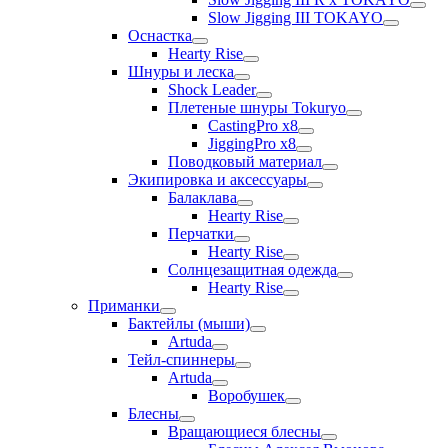
Slow Jigging III TOKAYO
Оснастка
Hearty Rise
Шнуры и леска
Shock Leader
Плетеные шнуры Tokuryo
CastingPro x8
JiggingPro x8
Поводковый материал
Экипировка и аксессуары
Балаклава
Hearty Rise
Перчатки
Hearty Rise
Солнцезащитная одежда
Hearty Rise
Приманки
Бактейлы (мыши)
Artuda
Тейл-спиннеры
Artuda
Воробушек
Блесны
Вращающиеся блесны