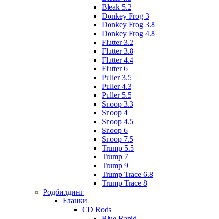
Bleak 5.2
Donkey Frog 3
Donkey Frog 3.8
Donkey Frog 4.8
Flutter 3.2
Flutter 3.8
Flutter 4.4
Flutter 6
Puller 3.5
Puller 4.3
Puller 5.5
Snoop 3.3
Snoop 4
Snoop 4.5
Snoop 6
Snoop 7.5
Trump 5.5
Trump 7
Trump 9
Trump Trace 6.8
Trump Trace 8
Родбилдинг
Бланки
CD Rods
Blue Rapid