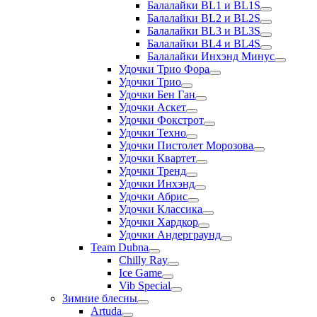
Балалайки BL1 и BL1S
Балалайки BL2 и BL2S
Балалайки BL3 и BL3S
Балалайки BL4 и BL4S
Балалайки Инхэнд Минус
Удочки Трио Фора
Удочки Трио
Удочки Бен Ган
Удочки Аскет
Удочки Фокстрот
Удочки Техно
Удочки Пистолет Морозова
Удочки Квартет
Удочки Тренд
Удочки Инхэнд
Удочки Абрис
Удочки Классика
Удочки Хардкор
Удочки Андерграунд
Team Dubna
Chilly Ray
Ice Game
Vib Special
Зимние блесны
Artuda