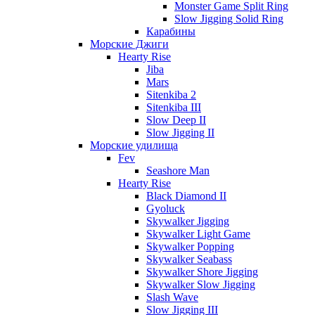
Monster Game Split Ring
Slow Jigging Solid Ring
Карабины
Морские Джиги
Hearty Rise
Jiba
Mars
Sitenkiba 2
Sitenkiba III
Slow Deep II
Slow Jigging II
Морские удилища
Fev
Seashore Man
Hearty Rise
Black Diamond II
Gyoluck
Skywalker Jigging
Skywalker Light Game
Skywalker Popping
Skywalker Seabass
Skywalker Shore Jigging
Skywalker Slow Jigging
Slash Wave
Slow Jigging III