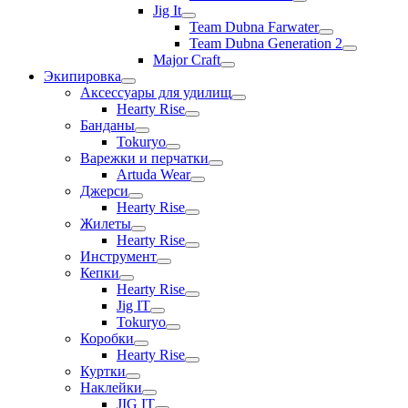
Jig It
Team Dubna Farwater
Team Dubna Generation 2
Major Craft
Экипировка
Аксессуары для удилищ
Hearty Rise
Банданы
Tokuryo
Варежки и перчатки
Artuda Wear
Джерси
Hearty Rise
Жилеты
Hearty Rise
Инструмент
Кепки
Hearty Rise
Jig IT
Tokuryo
Коробки
Hearty Rise
Куртки
Наклейки
JIG IT