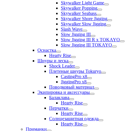
Skywalker Light Game
Skywalker Popping
Skywalker Seabass
Skywalker Shore Jigging
Skywalker Slow Jigging
Slash Wave
Slow Jigging III
Slow Jigging III R x TOKAYO
Slow Jigging III TOKAYO
Оснастка
Hearty Rise
Шнуры и леска
Shock Leader
Плетеные шнуры Tokuryo
CastingPro x8
JiggingPro x8
Поводковый материал
Экипировка и аксессуары
Балаклава
Hearty Rise
Перчатки
Hearty Rise
Солнцезащитная одежда
Hearty Rise
Приманки