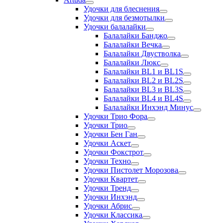
Удочки для блеснения
Удочки для безмотылки
Удочки балалайки
Балалайки Банджо
Балалайки Вечка
Балалайки Двустволка
Балалайки Люкс
Балалайки BL1 и BL1S
Балалайки BL2 и BL2S
Балалайки BL3 и BL3S
Балалайки BL4 и BL4S
Балалайки Инхэнд Минус
Удочки Трио Фора
Удочки Трио
Удочки Бен Ган
Удочки Аскет
Удочки Фокстрот
Удочки Техно
Удочки Пистолет Морозова
Удочки Квартет
Удочки Тренд
Удочки Инхэнд
Удочки Абрис
Удочки Классика