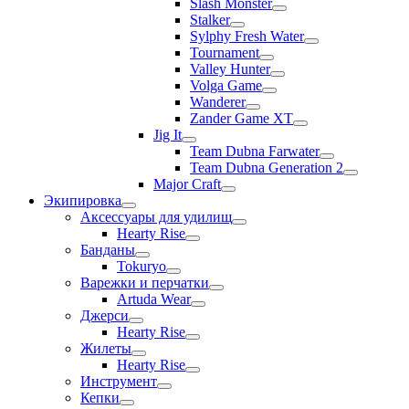
Slash Monster
Stalker
Sylphy Fresh Water
Tournament
Valley Hunter
Volga Game
Wanderer
Zander Game XT
Jig It
Team Dubna Farwater
Team Dubna Generation 2
Major Craft
Экипировка
Аксессуары для удилищ
Hearty Rise
Банданы
Tokuryo
Варежки и перчатки
Artuda Wear
Джерси
Hearty Rise
Жилеты
Hearty Rise
Инструмент
Кепки