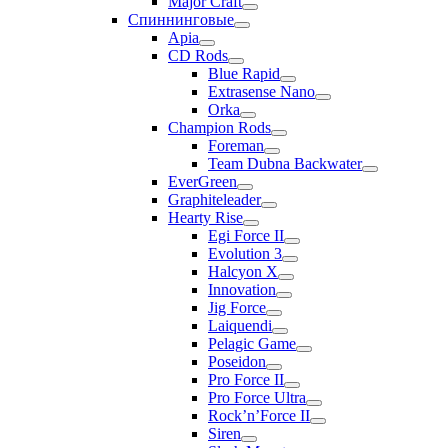
Major Craft
Спиннинговые
Apia
CD Rods
Blue Rapid
Extrasense Nano
Orka
Champion Rods
Foreman
Team Dubna Backwater
EverGreen
Graphiteleader
Hearty Rise
Egi Force II
Evolution 3
Halcyon X
Innovation
Jig Force
Laiquendi
Pelagic Game
Poseidon
Pro Force II
Pro Force Ultra
Rock’n’Force II
Siren