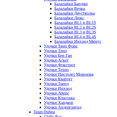
Балалайки Банджо
Балалайки Вечка
Балалайки Двустволка
Балалайки Люкс
Балалайки BL1 и BL1S
Балалайки BL2 и BL2S
Балалайки BL3 и BL3S
Балалайки BL4 и BL4S
Балалайки Инхэнд Минус
Удочки Трио Фора
Удочки Трио
Удочки Бен Ган
Удочки Аскет
Удочки Фокстрот
Удочки Техно
Удочки Пистолет Морозова
Удочки Квартет
Удочки Тренд
Удочки Инхэнд
Удочки Абрис
Удочки Классика
Удочки Хардкор
Удочки Андерграунд
Team Dubna
Chilly Ray