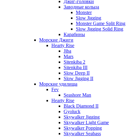
Джиг-головки
Заводные кольца
Monster
Slow Jigging
Monster Game Split Ring
Slow Jigging Solid Ring
Карабины
Морские Джиги
Hearty Rise
Jiba
Mars
Sitenkiba 2
Sitenkiba III
Slow Deep II
Slow Jigging II
Морские удилища
Fev
Seashore Man
Hearty Rise
Black Diamond II
Gyoluck
Skywalker Jigging
Skywalker Light Game
Skywalker Popping
Skywalker Seabass