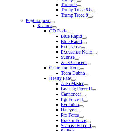
Trump 9
Trump Trace 6.8
Trump Trace 8
Родбилдинг
Бланки
CD Rods
Blue Rapid
Blue Rapid
Extrasense
Extrasense Nano
Sunrise
XLS Concept
Champion Rods
Team Dubna
Hearty Rise
Area Master
Boat Jig Force II
Cannoneer
Egi Force II
Evolution
Halcyon
Pro Force
Rock n Force
Seabass Force II
Stalker