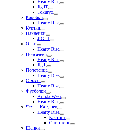
Hearty Rise
Jig IT
Tokuryo
Коробки
Hearty Rise
Куртки
Наклейки
JIG IT
Очки
Hearty Rise
Подсачеки
Hearty Rise
Jig It
Полотенца
Hearty Rise
Стяжка
Hearty Rise
Футболки
Artuda Wear
Hearty Rise
Чехлы Катушек
Hearty Rise
Кастинг
Спиннинг
Шапки