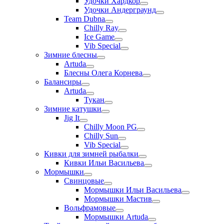
Удочки Хардкор
Удочки Андерграунд
Team Dubna
Chilly Ray
Ice Game
Vib Special
Зимние блесны
Artuda
Блесны Олега Корнева
Балансиры
Artuda
Тукан
Зимние катушки
Jig It
Chilly Moon PG
Chilly Sun
Vib Special
Кивки для зимней рыбалки
Кивки Ильи Васильева
Мормышки
Свинцовые
Мормышки Ильи Васильева
Мормышки Мастив
Вольфрамовые
Мормышки Artuda