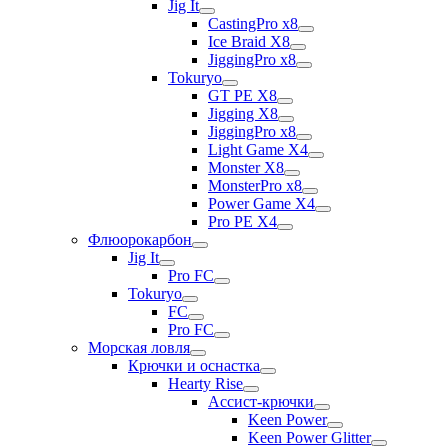
Jig It
CastingPro x8
Ice Braid X8
JiggingPro x8
Tokuryo
GT PE X8
Jigging X8
JiggingPro x8
Light Game X4
Monster X8
MonsterPro x8
Power Game X4
Pro PE X4
Флюорокарбон
Jig It
Pro FC
Tokuryo
FC
Pro FC
Морская ловля
Крючки и оснастка
Hearty Rise
Ассист-крючки
Keen Power
Keen Power Glitter