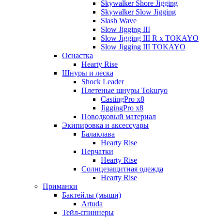
Skywalker Shore Jigging
Skywalker Slow Jigging
Slash Wave
Slow Jigging III
Slow Jigging III R x TOKAYO
Slow Jigging III TOKAYO
Оснастка
Hearty Rise
Шнуры и леска
Shock Leader
Плетеные шнуры Tokuryo
CastingPro x8
JiggingPro x8
Поводковый материал
Экипировка и аксессуары
Балаклава
Hearty Rise
Перчатки
Hearty Rise
Солнцезащитная одежда
Hearty Rise
Приманки
Бактейлы (мыши)
Artuda
Тейл-спиннеры