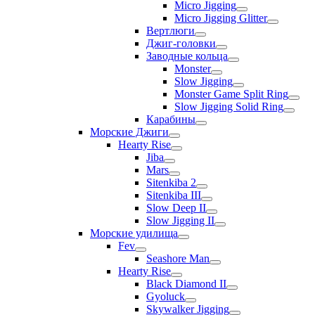
Micro Jigging
Micro Jigging Glitter
Вертлюги
Джиг-головки
Заводные кольца
Monster
Slow Jigging
Monster Game Split Ring
Slow Jigging Solid Ring
Карабины
Морские Джиги
Hearty Rise
Jiba
Mars
Sitenkiba 2
Sitenkiba III
Slow Deep II
Slow Jigging II
Морские удилища
Fev
Seashore Man
Hearty Rise
Black Diamond II
Gyoluck
Skywalker Jigging