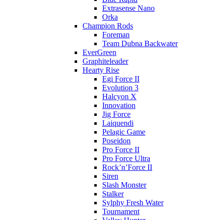
Extrasense Nano
Orka
Champion Rods
Foreman
Team Dubna Backwater
EverGreen
Graphiteleader
Hearty Rise
Egi Force II
Evolution 3
Halcyon X
Innovation
Jig Force
Laiquendi
Pelagic Game
Poseidon
Pro Force II
Pro Force Ultra
Rock’n’Force II
Siren
Slash Monster
Stalker
Sylphy Fresh Water
Tournament