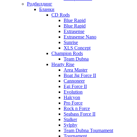
Родбилдинг
Бланки
CD Rods
Blue Rapid
Blue Rapid
Extrasense
Extrasense Nano
Sunrise
XLS Concept
Champion Rods
Team Dubna
Hearty Rise
Area Master
Boat Jig Force II
Cannoneer
Egi Force II
Evolution
Halcyon
Pro Force
Rock n Force
Seabass Force II
Stalker
Sylphy
Team Dubna Tournament
Tournament