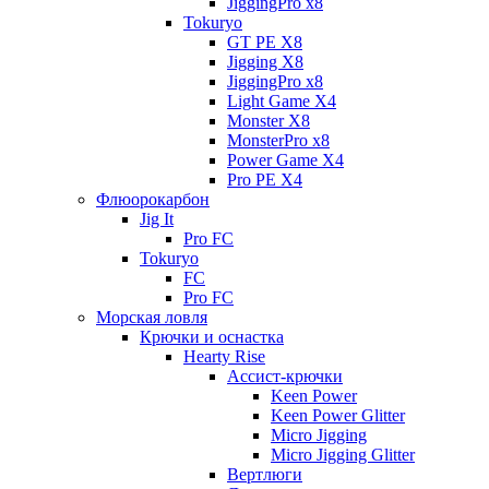
JiggingPro x8
Tokuryo
GT PE X8
Jigging X8
JiggingPro x8
Light Game X4
Monster X8
MonsterPro x8
Power Game X4
Pro PE X4
Флюорокарбон
Jig It
Pro FC
Tokuryo
FC
Pro FC
Морская ловля
Крючки и оснастка
Hearty Rise
Ассист-крючки
Keen Power
Keen Power Glitter
Micro Jigging
Micro Jigging Glitter
Вертлюги