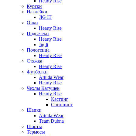
Hearty Rise
Куртки
Наклейки
JIG IT
Очки
Hearty Rise
Подсачеки
Hearty Rise
Jig It
Полотенца
Hearty Rise
Стяжка
Hearty Rise
Футболки
Artuda Wear
Hearty Rise
Чехлы Катушек
Hearty Rise
Кастинг
Спиннинг
Шапки
Artuda Wear
Team Dubna
Шорты
Термосы