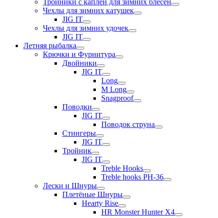
Тройники с каплей для зимних блесен
Чехлы для зимних катушек
JIG IT
Чехлы для зимних удочек
JIG IT
Летняя рыбалка
Крючки и Фурнитура
Двойники
JIG IT
Long
M Long
Snagproof
Поводки
JIG IT
Поводок струна
Стингеры
JIG IT
Тройник
JIG IT
Treble Hooks
Treble hooks PH-36
Лески и Шнуры
Плетёные Шнуры
Hearty Rise
HR Monster Hunter X4