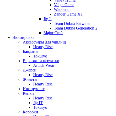
Valley Hunter
Volga Game
Wanderer
Zander Game XT
Jig It
Team Dubna Farwater
Team Dubna Generation 2
Major Craft
Экипировка
Аксессуары для удилищ
Hearty Rise
Банданы
Tokuryo
Варежки и перчатки
Artuda Wear
Джерси
Hearty Rise
Жилеты
Hearty Rise
Инструмент
Кепки
Hearty Rise
Jig IT
Tokuryo
Коробки