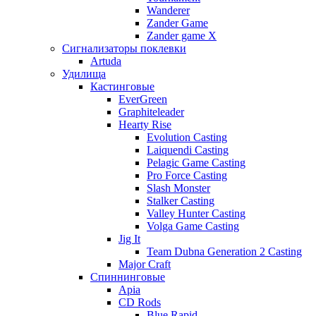
Wanderer
Zander Game
Zander game X
Сигнализаторы поклевки
Artuda
Удилища
Кастинговые
EverGreen
Graphiteleader
Hearty Rise
Evolution Casting
Laiquendi Casting
Pelagic Game Casting
Pro Force Casting
Slash Monster
Stalker Casting
Valley Hunter Casting
Volga Game Casting
Jig It
Team Dubna Generation 2 Casting
Major Craft
Спиннинговые
Apia
CD Rods
Blue Rapid