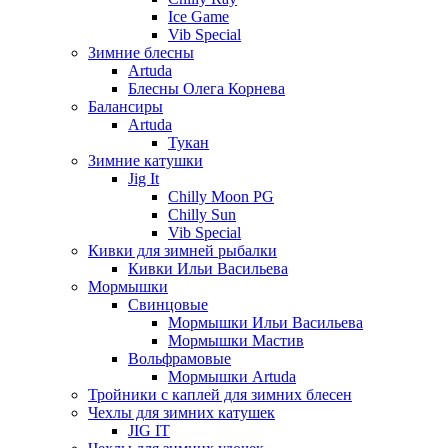
Ice Game
Vib Special
Зимние блесны
Artuda
Блесны Олега Корнева
Балансиры
Artuda
Тукан
Зимние катушки
Jig It
Chilly Moon PG
Chilly Sun
Vib Special
Кивки для зимней рыбалки
Кивки Ильи Васильева
Мормышки
Свинцовые
Мормышки Ильи Васильева
Мормышки Мастив
Вольфрамовые
Мормышки Artuda
Тройники с каплей для зимних блесен
Чехлы для зимних катушек
JIG IT