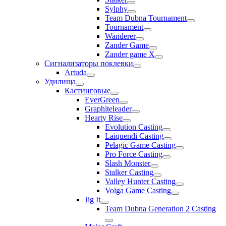
Sylphy
Team Dubna Tournament
Tournament
Wanderer
Zander Game
Zander game X
Сигнализаторы поклевки
Artuda
Удилища
Кастинговые
EverGreen
Graphiteleader
Hearty Rise
Evolution Casting
Laiquendi Casting
Pelagic Game Casting
Pro Force Casting
Slash Monster
Stalker Casting
Valley Hunter Casting
Volga Game Casting
Jig It
Team Dubna Generation 2 Casting