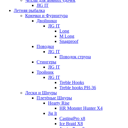
Чехлы для зимних удочек
JIG IT
Летняя рыбалка
Крючки и Фурнитура
Двойники
JIG IT
Long
M Long
Snagproof
Поводки
JIG IT
Поводок струна
Стингеры
JIG IT
Тройник
JIG IT
Treble Hooks
Treble hooks PH-36
Лески и Шнуры
Плетёные Шнуры
Hearty Rise
HR Monster Hunter X4
Jig It
CastingPro x8
Ice Braid X8