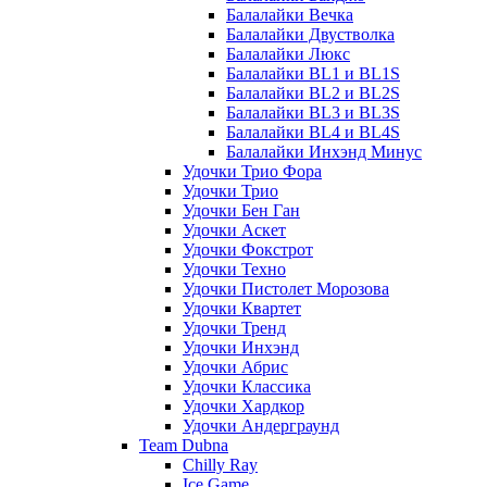
Балалайки Вечка
Балалайки Двустволка
Балалайки Люкс
Балалайки BL1 и BL1S
Балалайки BL2 и BL2S
Балалайки BL3 и BL3S
Балалайки BL4 и BL4S
Балалайки Инхэнд Минус
Удочки Трио Фора
Удочки Трио
Удочки Бен Ган
Удочки Аскет
Удочки Фокстрот
Удочки Техно
Удочки Пистолет Морозова
Удочки Квартет
Удочки Тренд
Удочки Инхэнд
Удочки Абрис
Удочки Классика
Удочки Хардкор
Удочки Андерграунд
Team Dubna
Chilly Ray
Ice Game