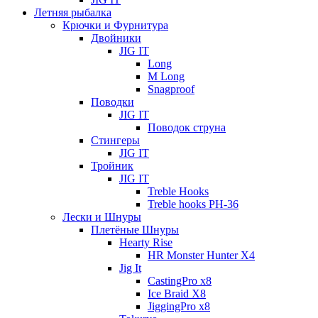
Летняя рыбалка
Крючки и Фурнитура
Двойники
JIG IT
Long
M Long
Snagproof
Поводки
JIG IT
Поводок струна
Стингеры
JIG IT
Тройник
JIG IT
Treble Hooks
Treble hooks PH-36
Лески и Шнуры
Плетёные Шнуры
Hearty Rise
HR Monster Hunter X4
Jig It
CastingPro x8
Ice Braid X8
JiggingPro x8