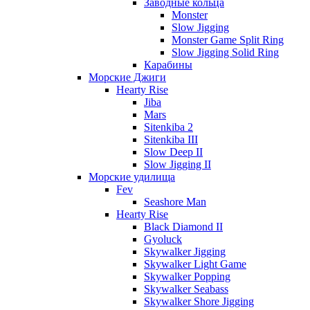
Заводные кольца
Monster
Slow Jigging
Monster Game Split Ring
Slow Jigging Solid Ring
Карабины
Морские Джиги
Hearty Rise
Jiba
Mars
Sitenkiba 2
Sitenkiba III
Slow Deep II
Slow Jigging II
Морские удилища
Fev
Seashore Man
Hearty Rise
Black Diamond II
Gyoluck
Skywalker Jigging
Skywalker Light Game
Skywalker Popping
Skywalker Seabass
Skywalker Shore Jigging