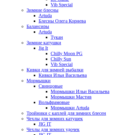
Vib Special
Зимние блесны
Artuda
Блесны Олега Корнева
Балансиры
Artuda
Тукан
Зимние катушки
Jig It
Chilly Moon PG
Chilly Sun
Vib Special
Кивки для зимней рыбалки
Кивки Ильи Васильева
Мормышки
Свинцовые
Мормышки Ильи Васильева
Мормышки Мастив
Вольфрамовые
Мормышки Artuda
Тройники с каплей для зимних блесен
Чехлы для зимних катушек
JIG IT
Чехлы для зимних удочек
JIG IT