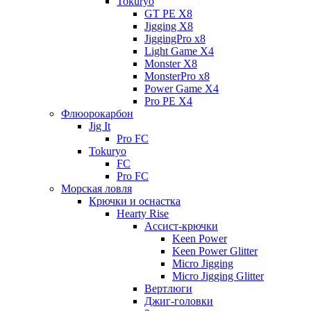
Tokuryo
GT PE X8
Jigging X8
JiggingPro x8
Light Game X4
Monster X8
MonsterPro x8
Power Game X4
Pro PE X4
Флюорокарбон
Jig It
Pro FC
Tokuryo
FC
Pro FC
Морская ловля
Крючки и оснастка
Hearty Rise
Ассист-крючки
Keen Power
Keen Power Glitter
Micro Jigging
Micro Jigging Glitter
Вертлюги
Джиг-головки