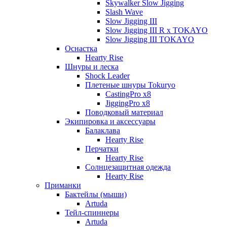
Skywalker Slow Jigging
Slash Wave
Slow Jigging III
Slow Jigging III R x TOKAYO
Slow Jigging III TOKAYO
Оснастка
Hearty Rise
Шнуры и леска
Shock Leader
Плетеные шнуры Tokuryo
CastingPro x8
JiggingPro x8
Поводковый материал
Экипировка и аксессуары
Балаклава
Hearty Rise
Перчатки
Hearty Rise
Солнцезащитная одежда
Hearty Rise
Приманки
Бактейлы (мыши)
Artuda
Тейл-спиннеры
Artuda