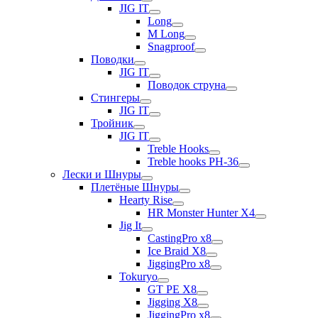
JIG IT
Long
M Long
Snagproof
Поводки
JIG IT
Поводок струна
Стингеры
JIG IT
Тройник
JIG IT
Treble Hooks
Treble hooks PH-36
Лески и Шнуры
Плетёные Шнуры
Hearty Rise
HR Monster Hunter X4
Jig It
CastingPro x8
Ice Braid X8
JiggingPro x8
Tokuryo
GT PE X8
Jigging X8
JiggingPro x8