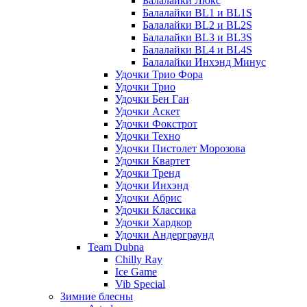
Балалайки Люкс
Балалайки BL1 и BL1S
Балалайки BL2 и BL2S
Балалайки BL3 и BL3S
Балалайки BL4 и BL4S
Балалайки Инхэнд Минус
Удочки Трио Фора
Удочки Трио
Удочки Бен Ган
Удочки Аскет
Удочки Фокстрот
Удочки Техно
Удочки Пистолет Морозова
Удочки Квартет
Удочки Тренд
Удочки Инхэнд
Удочки Абрис
Удочки Классика
Удочки Хардкор
Удочки Андерграунд
Team Dubna
Chilly Ray
Ice Game
Vib Special
Зимние блесны