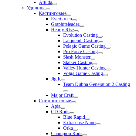
Artuda
Удилища
Кастинговые
EverGreen
Graphiteleader
Hearty Rise
Evolution Casting
Laiquendi Casting
Pelagic Game Casting
Pro Force Casting
Slash Monster
Stalker Casting
Valley Hunter Casting
Volga Game Casting
Jig It
Team Dubna Generation 2 Casting
Major Craft
Спиннинговые
Apia
CD Rods
Blue Rapid
Extrasense Nano
Orka
Champion Rods