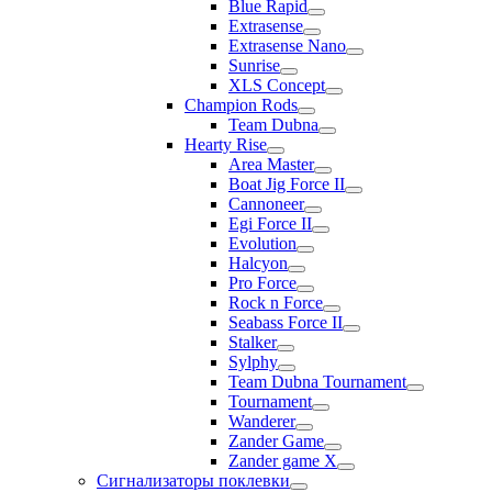
Blue Rapid
Extrasense
Extrasense Nano
Sunrise
XLS Concept
Champion Rods
Team Dubna
Hearty Rise
Area Master
Boat Jig Force II
Cannoneer
Egi Force II
Evolution
Halcyon
Pro Force
Rock n Force
Seabass Force II
Stalker
Sylphy
Team Dubna Tournament
Tournament
Wanderer
Zander Game
Zander game X
Сигнализаторы поклевки