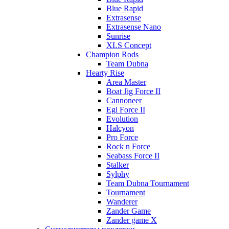
Blue Rapid
Extrasense
Extrasense Nano
Sunrise
XLS Concept
Champion Rods
Team Dubna
Hearty Rise
Area Master
Boat Jig Force II
Cannoneer
Egi Force II
Evolution
Halcyon
Pro Force
Rock n Force
Seabass Force II
Stalker
Sylphy
Team Dubna Tournament
Tournament
Wanderer
Zander Game
Zander game X