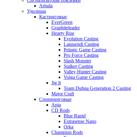
Сигнализаторы поклевки
Artuda
Удилища
Кастинговые
EverGreen
Graphiteleader
Hearty Rise
Evolution Casting
Laiquendi Casting
Pelagic Game Casting
Pro Force Casting
Slash Monster
Stalker Casting
Valley Hunter Casting
Volga Game Casting
Jig It
Team Dubna Generation 2 Casting
Major Craft
Спиннинговые
Apia
CD Rods
Blue Rapid
Extrasense Nano
Orka
Champion Rods