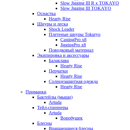
Slow Jigging III R x TOKAYO
Slow Jigging III TOKAYO
Оснастка
Hearty Rise
Шнуры и леска
Shock Leader
Плетеные шнуры Tokuryo
CastingPro x8
JiggingPro x8
Поводковый материал
Экипировка и аксессуары
Балаклава
Hearty Rise
Перчатки
Hearty Rise
Солнцезащитная одежда
Hearty Rise
Приманки
Бактейлы (мыши)
Artuda
Тейл-спиннеры
Artuda
Воробушек
Блесны
Вращающиеся блесны