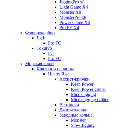
JiggingPro x8
Light Game X4
Monster X8
MonsterPro x8
Power Game X4
Pro PE X4
Флюорокарбон
Jig It
Pro FC
Tokuryo
FC
Pro FC
Морская ловля
Крючки и оснастка
Hearty Rise
Ассист-крючки
Keen Power
Keen Power Glitter
Micro Jigging
Micro Jigging Glitter
Вертлюги
Джиг-головки
Заводные кольца
Monster
Slow Jigging