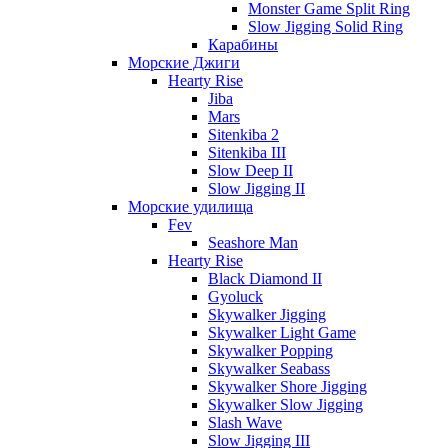
Monster Game Split Ring
Slow Jigging Solid Ring
Карабины
Морские Джиги
Hearty Rise
Jiba
Mars
Sitenkiba 2
Sitenkiba III
Slow Deep II
Slow Jigging II
Морские удилища
Fev
Seashore Man
Hearty Rise
Black Diamond II
Gyoluck
Skywalker Jigging
Skywalker Light Game
Skywalker Popping
Skywalker Seabass
Skywalker Shore Jigging
Skywalker Slow Jigging
Slash Wave
Slow Jigging III