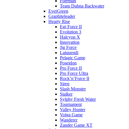
Foreman
Team Dubna Backwater
EverGreen
Graphiteleader
Hearty Rise
Egi Force II
Evolution 3
Halcyon X
Innovation
Jig Force
Laiquendi
Pelagic Game
Poseidon
Pro Force II
Pro Force Ultra
Rock’n’Force II
Siren
Slash Monster
Stalker
Sylphy Fresh Water
Tournament
Valley Hunter
Volga Game
Wanderer
Zander Game XT