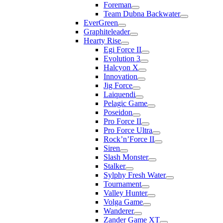
Foreman
Team Dubna Backwater
EverGreen
Graphiteleader
Hearty Rise
Egi Force II
Evolution 3
Halcyon X
Innovation
Jig Force
Laiquendi
Pelagic Game
Poseidon
Pro Force II
Pro Force Ultra
Rock’n’Force II
Siren
Slash Monster
Stalker
Sylphy Fresh Water
Tournament
Valley Hunter
Volga Game
Wanderer
Zander Game XT