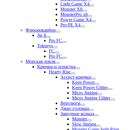
Light Game X4
Monster X8
MonsterPro x8
Power Game X4
Pro PE X4
Флюорокарбон
Jig It
Pro FC
Tokuryo
FC
Pro FC
Морская ловля
Крючки и оснастка
Hearty Rise
Ассист-крючки
Keen Power
Keen Power Glitter
Micro Jigging
Micro Jigging Glitter
Вертлюги
Джиг-головки
Заводные кольца
Monster
Slow Jigging
Monster Game Split Ring