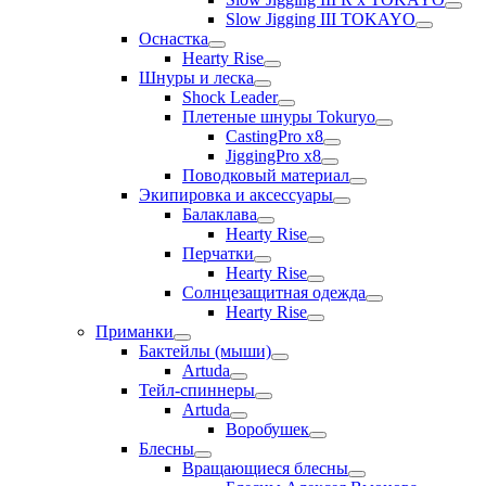
Slow Jigging III TOKAYO
Оснастка
Hearty Rise
Шнуры и леска
Shock Leader
Плетеные шнуры Tokuryo
CastingPro x8
JiggingPro x8
Поводковый материал
Экипировка и аксессуары
Балаклава
Hearty Rise
Перчатки
Hearty Rise
Солнцезащитная одежда
Hearty Rise
Приманки
Бактейлы (мыши)
Artuda
Тейл-спиннеры
Artuda
Воробушек
Блесны
Вращающиеся блесны