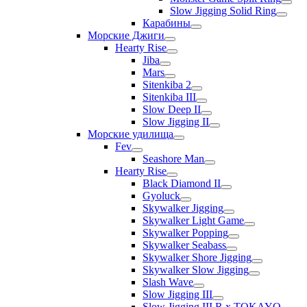
Slow Jigging Solid Ring
Карабины
Морские Джиги
Hearty Rise
Jiba
Mars
Sitenkiba 2
Sitenkiba III
Slow Deep II
Slow Jigging II
Морские удилища
Fev
Seashore Man
Hearty Rise
Black Diamond II
Gyoluck
Skywalker Jigging
Skywalker Light Game
Skywalker Popping
Skywalker Seabass
Skywalker Shore Jigging
Skywalker Slow Jigging
Slash Wave
Slow Jigging III
Slow Jigging III R x TOKAYO