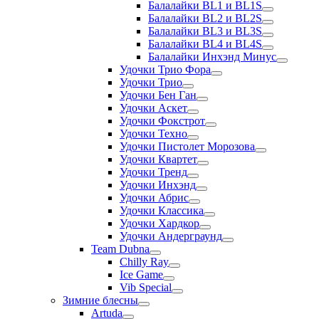
Балалайки BL1 и BL1S
Балалайки BL2 и BL2S
Балалайки BL3 и BL3S
Балалайки BL4 и BL4S
Балалайки Инхэнд Минус
Удочки Трио Фора
Удочки Трио
Удочки Бен Ган
Удочки Аскет
Удочки Фокстрот
Удочки Техно
Удочки Пистолет Морозова
Удочки Квартет
Удочки Тренд
Удочки Инхэнд
Удочки Абрис
Удочки Классика
Удочки Хардкор
Удочки Андерграунд
Team Dubna
Chilly Ray
Ice Game
Vib Special
Зимние блесны
Artuda