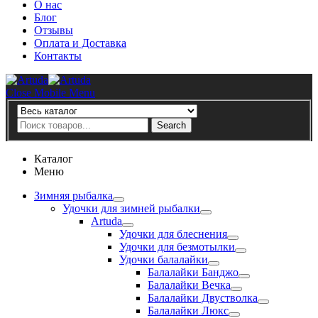
О нас
Блог
Отзывы
Оплата и Доставка
Контакты
Artuda
Close Mobile Menu
Search
Search
Каталог
Меню
Зимняя рыбалка
Удочки для зимней рыбалки
Artuda
Удочки для блеснения
Удочки для безмотылки
Удочки балалайки
Балалайки Банджо
Балалайки Вечка
Балалайки Двустволка
Балалайки Люкс