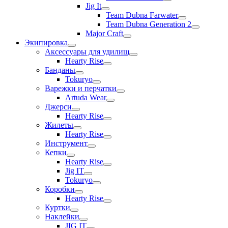
Jig It
Team Dubna Farwater
Team Dubna Generation 2
Major Craft
Экипировка
Аксессуары для удилищ
Hearty Rise
Банданы
Tokuryo
Варежки и перчатки
Artuda Wear
Джерси
Hearty Rise
Жилеты
Hearty Rise
Инструмент
Кепки
Hearty Rise
Jig IT
Tokuryo
Коробки
Hearty Rise
Куртки
Наклейки
JIG IT