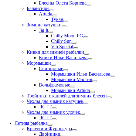
Блесны Олега Корнева
Балансиры
Artuda
Тукан
Зимние катушки
Jig It
Chilly Moon PG
Chilly Sun
Vib Special
Кивки для зимней рыбалки
Кивки Ильи Васильева
Мормышки
Свинцовые
Мормышки Ильи Васильева
Мормышки Мастив
Вольфрамовые
Мормышки Artuda
Тройники с каплей для зимних блесен
Чехлы для зимних катушек
JIG IT
Чехлы для зимних удочек
JIG IT
Летняя рыбалка
Крючки и Фурнитура
Двойники