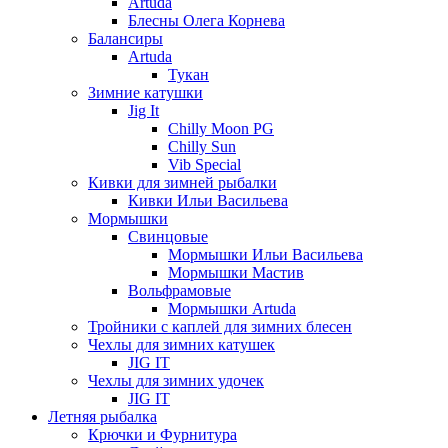
Artuda
Блесны Олега Корнева
Балансиры
Artuda
Тукан
Зимние катушки
Jig It
Chilly Moon PG
Chilly Sun
Vib Special
Кивки для зимней рыбалки
Кивки Ильи Васильева
Мормышки
Свинцовые
Мормышки Ильи Васильева
Мормышки Мастив
Вольфрамовые
Мормышки Artuda
Тройники с каплей для зимних блесен
Чехлы для зимних катушек
JIG IT
Чехлы для зимних удочек
JIG IT
Летняя рыбалка
Крючки и Фурнитура