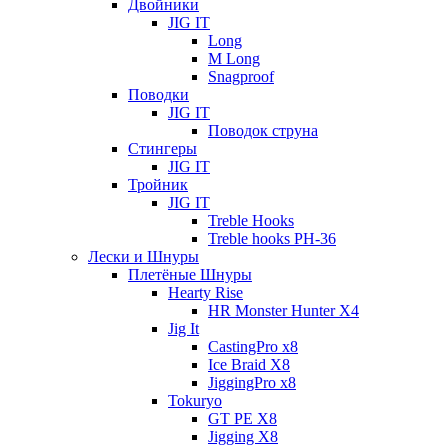
Двойники
JIG IT
Long
M Long
Snagproof
Поводки
JIG IT
Поводок струна
Стингеры
JIG IT
Тройник
JIG IT
Treble Hooks
Treble hooks PH-36
Лески и Шнуры
Плетёные Шнуры
Hearty Rise
HR Monster Hunter X4
Jig It
CastingPro x8
Ice Braid X8
JiggingPro x8
Tokuryo
GT PE X8
Jigging X8