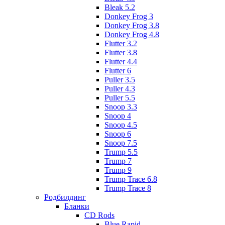
Bleak 5.2
Donkey Frog 3
Donkey Frog 3.8
Donkey Frog 4.8
Flutter 3.2
Flutter 3.8
Flutter 4.4
Flutter 6
Puller 3.5
Puller 4.3
Puller 5.5
Snoop 3.3
Snoop 4
Snoop 4.5
Snoop 6
Snoop 7.5
Trump 5.5
Trump 7
Trump 9
Trump Trace 6.8
Trump Trace 8
Родбилдинг
Бланки
CD Rods
Blue Rapid