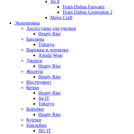
Jig It
Team Dubna Farwater
Team Dubna Generation 2
Major Craft
Экипировка
Аксессуары для удилищ
Hearty Rise
Банданы
Tokuryo
Варежки и перчатки
Artuda Wear
Джерси
Hearty Rise
Жилеты
Hearty Rise
Инструмент
Кепки
Hearty Rise
Jig IT
Tokuryo
Коробки
Hearty Rise
Куртки
Наклейки
JIG IT