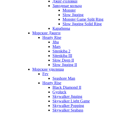
Джиг-головки
Заводные кольца
Monster
Slow Jigging
Monster Game Split Ring
Slow Jigging Solid Ring
Карабины
Морские Джиги
Hearty Rise
Jiba
Mars
Sitenkiba 2
Sitenkiba III
Slow Deep II
Slow Jigging II
Морские удилища
Fev
Seashore Man
Hearty Rise
Black Diamond II
Gyoluck
Skywalker Jigging
Skywalker Light Game
Skywalker Popping
Skywalker Seabass