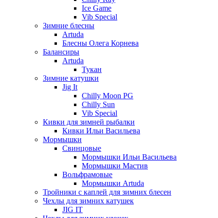
Ice Game
Vib Special
Зимние блесны
Artuda
Блесны Олега Корнева
Балансиры
Artuda
Тукан
Зимние катушки
Jig It
Chilly Moon PG
Chilly Sun
Vib Special
Кивки для зимней рыбалки
Кивки Ильи Васильева
Мормышки
Свинцовые
Мормышки Ильи Васильева
Мормышки Мастив
Вольфрамовые
Мормышки Artuda
Тройники с каплей для зимних блесен
Чехлы для зимних катушек
JIG IT