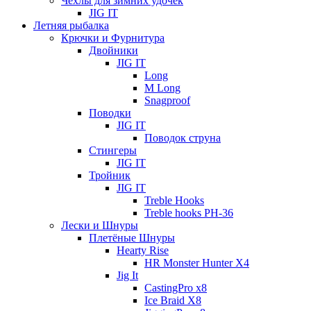
Чехлы для зимних удочек
JIG IT
Летняя рыбалка
Крючки и Фурнитура
Двойники
JIG IT
Long
M Long
Snagproof
Поводки
JIG IT
Поводок струна
Стингеры
JIG IT
Тройник
JIG IT
Treble Hooks
Treble hooks PH-36
Лески и Шнуры
Плетёные Шнуры
Hearty Rise
HR Monster Hunter X4
Jig It
CastingPro x8
Ice Braid X8