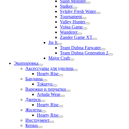
Slash Monster
Stalker
Sylphy Fresh Water
Tournament
Valley Hunter
Volga Game
Wanderer
Zander Game XT
Jig It
Team Dubna Farwater
Team Dubna Generation 2
Major Craft
Экипировка
Аксессуары для удилищ
Hearty Rise
Банданы
Tokuryo
Варежки и перчатки
Artuda Wear
Джерси
Hearty Rise
Жилеты
Hearty Rise
Инструмент
Кепки