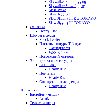
Skywalker Shore Jigging
Skywalker Slow Jigging
Slash Wave
Slow Jigging III
Slow Jigging III R x TOKAYO
Slow Jigging III TOKAYO
Оснастка
Hearty Rise
Шнуры и леска
Shock Leader
Плетеные шнуры Tokuryo
CastingPro x8
JiggingPro x8
Поводковый материал
Экипировка и аксессуары
Балаклава
Hearty Rise
Перчатки
Hearty Rise
Солнцезащитная одежда
Hearty Rise
Приманки
Бактейлы (мыши)
Artuda
Тейл-спиннеры