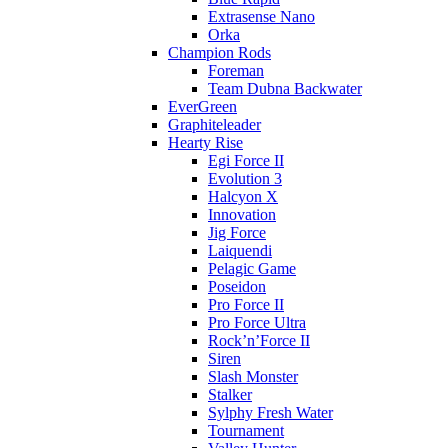
Extrasense Nano
Orka
Champion Rods
Foreman
Team Dubna Backwater
EverGreen
Graphiteleader
Hearty Rise
Egi Force II
Evolution 3
Halcyon X
Innovation
Jig Force
Laiquendi
Pelagic Game
Poseidon
Pro Force II
Pro Force Ultra
Rock’n’Force II
Siren
Slash Monster
Stalker
Sylphy Fresh Water
Tournament