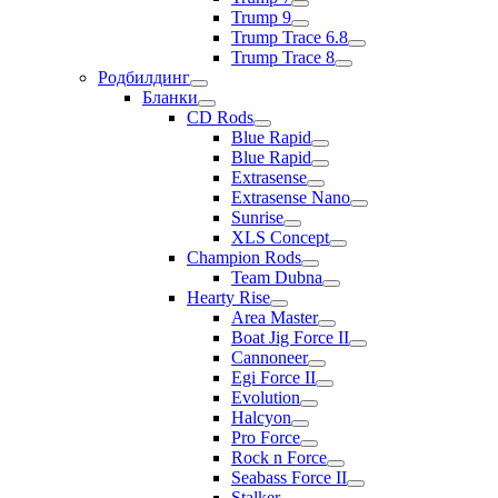
Trump 9
Trump Trace 6.8
Trump Trace 8
Родбилдинг
Бланки
CD Rods
Blue Rapid
Blue Rapid
Extrasense
Extrasense Nano
Sunrise
XLS Concept
Champion Rods
Team Dubna
Hearty Rise
Area Master
Boat Jig Force II
Cannoneer
Egi Force II
Evolution
Halcyon
Pro Force
Rock n Force
Seabass Force II
Stalker