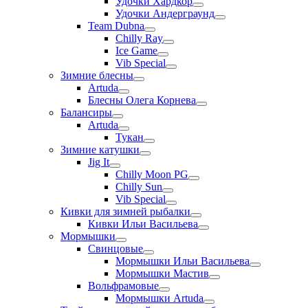
Удочки Хардкор
Удочки Андерграунд
Team Dubna
Chilly Ray
Ice Game
Vib Special
Зимние блесны
Artuda
Блесны Олега Корнева
Балансиры
Artuda
Тукан
Зимние катушки
Jig It
Chilly Moon PG
Chilly Sun
Vib Special
Кивки для зимней рыбалки
Кивки Ильи Васильева
Мормышки
Свинцовые
Мормышки Ильи Васильева
Мормышки Мастив
Вольфрамовые
Мормышки Artuda