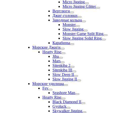
Micro Jigging
Micro Jigging Glitter
Вертлюги
Джиг-головки
Заводные кольца
Monster
Slow Jigging
Monster Game Split Ring
Slow Jigging Solid Ring
Карабины
Морские Джиги
Hearty Rise
Jiba
Mars
Sitenkiba 2
Sitenkiba III
Slow Deep II
Slow Jigging II
Морские удилища
Fev
Seashore Man
Hearty Rise
Black Diamond II
Gyoluck
Skywalker Jigging