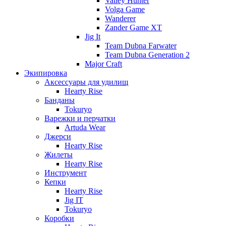
Valley Hunter
Volga Game
Wanderer
Zander Game XT
Jig It
Team Dubna Farwater
Team Dubna Generation 2
Major Craft
Экипировка
Аксессуары для удилищ
Hearty Rise
Банданы
Tokuryo
Варежки и перчатки
Artuda Wear
Джерси
Hearty Rise
Жилеты
Hearty Rise
Инструмент
Кепки
Hearty Rise
Jig IT
Tokuryo
Коробки