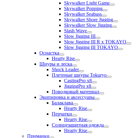
Skywalker Light Game
Skywalker Popping
Skywalker Seabass
Skywalker Shore Jigging
Skywalker Slow Jigging
Slash Wave
Slow Jigging III
Slow Jigging III R x TOKAYO
Slow Jigging III TOKAYO
Оснастка
Hearty Rise
Шнуры и леска
Shock Leader
Плетеные шнуры Tokuryo
CastingPro x8
JiggingPro x8
Поводковый материал
Экипировка и аксессуары
Балаклава
Hearty Rise
Перчатки
Hearty Rise
Солнцезащитная одежда
Hearty Rise
Приманки