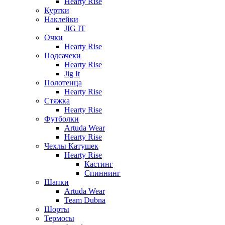
Hearty Rise
Куртки
Наклейки
JIG IT
Очки
Hearty Rise
Подсачеки
Hearty Rise
Jig It
Полотенца
Hearty Rise
Стяжка
Hearty Rise
Футболки
Artuda Wear
Hearty Rise
Чехлы Катушек
Hearty Rise
Кастинг
Спиннинг
Шапки
Artuda Wear
Team Dubna
Шорты
Термосы