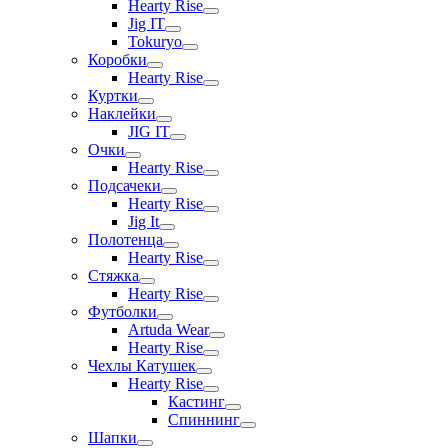
Hearty Rise
Jig IT
Tokuryo
Коробки
Hearty Rise
Куртки
Наклейки
JIG IT
Очки
Hearty Rise
Подсачеки
Hearty Rise
Jig It
Полотенца
Hearty Rise
Стяжка
Hearty Rise
Футболки
Artuda Wear
Hearty Rise
Чехлы Катушек
Hearty Rise
Кастинг
Спиннинг
Шапки