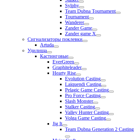
Sylphy
Team Dubna Tournament
Tournament
Wanderer
Zander Game
Zander game X
Сигнализаторы поклевки
Artuda
Удилища
Кастинговые
EverGreen
Graphiteleader
Hearty Rise
Evolution Casting
Laiquendi Casting
Pelagic Game Casting
Pro Force Casting
Slash Monster
Stalker Casting
Valley Hunter Casting
Volga Game Casting
Jig It
Team Dubna Generation 2 Casting