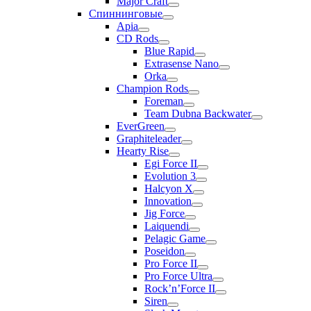
Major Craft
Спиннинговые
Apia
CD Rods
Blue Rapid
Extrasense Nano
Orka
Champion Rods
Foreman
Team Dubna Backwater
EverGreen
Graphiteleader
Hearty Rise
Egi Force II
Evolution 3
Halcyon X
Innovation
Jig Force
Laiquendi
Pelagic Game
Poseidon
Pro Force II
Pro Force Ultra
Rock’n’Force II
Siren