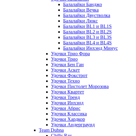
Балалайки Банджо
Балалайки Вечка
Балалайки Двустволка
Балалайки Люкс
Балалайки BL1 и BL1S
Балалайки BL2 и BL2S
Балалайки BL3 и BL3S
Балалайки BL4 и BL4S
Балалайки Инхэнд Минус
Удочки Трио Фора
Удочки Трио
Удочки Бен Ган
Удочки Аскет
Удочки Фокстрот
Удочки Техно
Удочки Пистолет Морозова
Удочки Квартет
Удочки Тренд
Удочки Инхэнд
Удочки Абрис
Удочки Классика
Удочки Хардкор
Удочки Андерграунд
Team Dubna
Chilly Ray