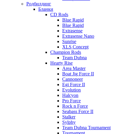
Родбилдинг
Бланки
CD Rods
Blue Rapid
Blue Rapid
Extrasense
Extrasense Nano
Sunrise
XLS Concept
Champion Rods
Team Dubna
Hearty Rise
Area Master
Boat Jig Force II
Cannoneer
Egi Force II
Evolution
Halcyon
Pro Force
Rock n Force
Seabass Force II
Stalker
Sylphy
Team Dubna Tournament
Tournament