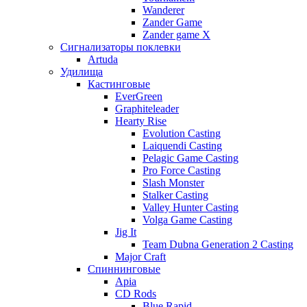
Wanderer
Zander Game
Zander game X
Сигнализаторы поклевки
Artuda
Удилища
Кастинговые
EverGreen
Graphiteleader
Hearty Rise
Evolution Casting
Laiquendi Casting
Pelagic Game Casting
Pro Force Casting
Slash Monster
Stalker Casting
Valley Hunter Casting
Volga Game Casting
Jig It
Team Dubna Generation 2 Casting
Major Craft
Спиннинговые
Apia
CD Rods
Blue Rapid