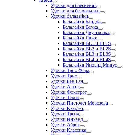
Удочки для блеснения
Удочки для безмотылки
Удочки балалайки
Балалайки Банджо
Балалайки Вечка
Балалайки Двустволка
Балалайки Люкс
Балалайки BL1 и BL1S
Балалайки BL2 и BL2S
Балалайки BL3 и BL3S
Балалайки BL4 и BL4S
Балалайки Инхэнд Минус
Удочки Трио Фора
Удочки Трио
Удочки Бен Ган
Удочки Аскет
Удочки Фокстрот
Удочки Техно
Удочки Пистолет Морозова
Удочки Квартет
Удочки Тренд
Удочки Инхэнд
Удочки Абрис
Удочки Классика