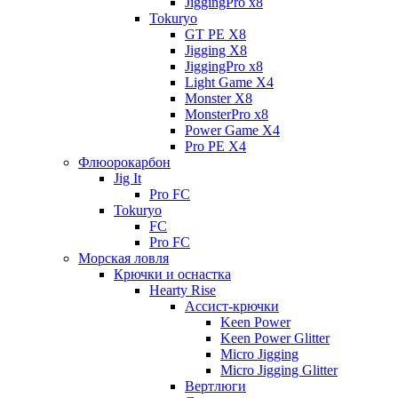
JiggingPro x8
Tokuryo
GT PE X8
Jigging X8
JiggingPro x8
Light Game X4
Monster X8
MonsterPro x8
Power Game X4
Pro PE X4
Флюорокарбон
Jig It
Pro FC
Tokuryo
FC
Pro FC
Морская ловля
Крючки и оснастка
Hearty Rise
Ассист-крючки
Keen Power
Keen Power Glitter
Micro Jigging
Micro Jigging Glitter
Вертлюги