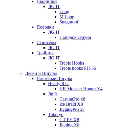
Двойники
JIG IT
Long
M Long
Snagproof
Поводки
JIG IT
Поводок струна
Стингеры
JIG IT
Тройник
JIG IT
Treble Hooks
Treble hooks PH-36
Лески и Шнуры
Плетёные Шнуры
Hearty Rise
HR Monster Hunter X4
Jig It
CastingPro x8
Ice Braid X8
JiggingPro x8
Tokuryo
GT PE X8
Jigging X8