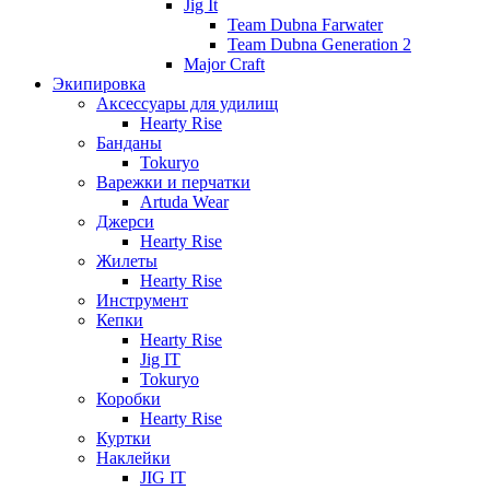
Jig It
Team Dubna Farwater
Team Dubna Generation 2
Major Craft
Экипировка
Аксессуары для удилищ
Hearty Rise
Банданы
Tokuryo
Варежки и перчатки
Artuda Wear
Джерси
Hearty Rise
Жилеты
Hearty Rise
Инструмент
Кепки
Hearty Rise
Jig IT
Tokuryo
Коробки
Hearty Rise
Куртки
Наклейки
JIG IT