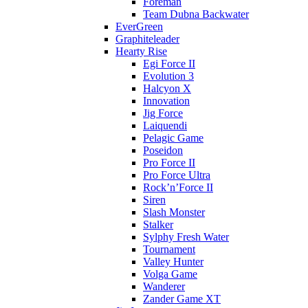
Foreman
Team Dubna Backwater
EverGreen
Graphiteleader
Hearty Rise
Egi Force II
Evolution 3
Halcyon X
Innovation
Jig Force
Laiquendi
Pelagic Game
Poseidon
Pro Force II
Pro Force Ultra
Rock’n’Force II
Siren
Slash Monster
Stalker
Sylphy Fresh Water
Tournament
Valley Hunter
Volga Game
Wanderer
Zander Game XT