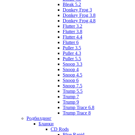
Bleak 5.2
Donkey Frog 3
Donkey Frog 3.8
Donkey Frog 4.8
Flutter 3.2
Flutter 3.8
Flutter 4.4
Flutter 6
Puller 3.5
Puller 4.3
Puller 5.5
Snoop 3.3
Snoop 4
Snoop 4.5
Snoop 6
Snoop 7.5
Trump 5.5
Trump 7
Trump 9
Trump Trace 6.8
Trump Trace 8
Родбилдинг
Бланки
CD Rods
Blue Rapid