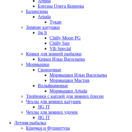
Artuda
Блесны Олега Корнева
Балансиры
Artuda
Тукан
Зимние катушки
Jig It
Chilly Moon PG
Chilly Sun
Vib Special
Кивки для зимней рыбалки
Кивки Ильи Васильева
Мормышки
Свинцовые
Мормышки Ильи Васильева
Мормышки Мастив
Вольфрамовые
Мормышки Artuda
Тройники с каплей для зимних блесен
Чехлы для зимних катушек
JIG IT
Чехлы для зимних удочек
JIG IT
Летняя рыбалка
Крючки и Фурнитура