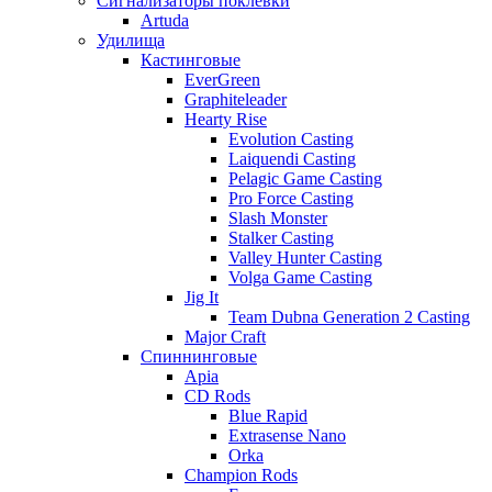
Сигнализаторы поклевки
Artuda
Удилища
Кастинговые
EverGreen
Graphiteleader
Hearty Rise
Evolution Casting
Laiquendi Casting
Pelagic Game Casting
Pro Force Casting
Slash Monster
Stalker Casting
Valley Hunter Casting
Volga Game Casting
Jig It
Team Dubna Generation 2 Casting
Major Craft
Спиннинговые
Apia
CD Rods
Blue Rapid
Extrasense Nano
Orka
Champion Rods