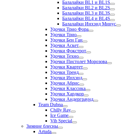
Балалайки BL1 и BL1S
Балалайки BL2 и BL2S
Балалайки BL3 и BL3S
Балалайки BL4 и BL4S
Балалайки Инхэнд Минус
Удочки Трио Фора
Удочки Трио
Удочки Бен Ган
Удочки Аскет
Удочки Фокстрот
Удочки Техно
Удочки Пистолет Морозова
Удочки Квартет
Удочки Тренд
Удочки Инхэнд
Удочки Абрис
Удочки Классика
Удочки Хардкор
Удочки Андерграунд
Team Dubna
Chilly Ray
Ice Game
Vib Special
Зимние блесны
Artuda