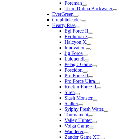
Foreman
Team Dubna Backwater
EverGreen
Graphiteleader
Hearty Rise
Egi Force II
Evolution 3
Halcyon X
Innovation
Jig Force
Laiquendi
Pelagic Game
Poseidon
Pro Force II
Pro Force Ultra
Rock’n’Force II
Siren
Slash Monster
Stalker
Sylphy Fresh Water
Tournament
Valley Hunter
Volga Game
Wanderer
Zander Game XT