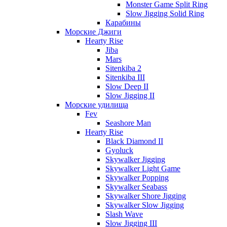
Monster Game Split Ring
Slow Jigging Solid Ring
Карабины
Морские Джиги
Hearty Rise
Jiba
Mars
Sitenkiba 2
Sitenkiba III
Slow Deep II
Slow Jigging II
Морские удилища
Fev
Seashore Man
Hearty Rise
Black Diamond II
Gyoluck
Skywalker Jigging
Skywalker Light Game
Skywalker Popping
Skywalker Seabass
Skywalker Shore Jigging
Skywalker Slow Jigging
Slash Wave
Slow Jigging III