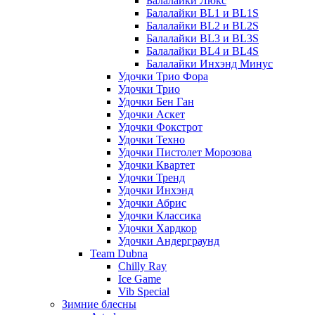
Балалайки Люкс
Балалайки BL1 и BL1S
Балалайки BL2 и BL2S
Балалайки BL3 и BL3S
Балалайки BL4 и BL4S
Балалайки Инхэнд Минус
Удочки Трио Фора
Удочки Трио
Удочки Бен Ган
Удочки Аскет
Удочки Фокстрот
Удочки Техно
Удочки Пистолет Морозова
Удочки Квартет
Удочки Тренд
Удочки Инхэнд
Удочки Абрис
Удочки Классика
Удочки Хардкор
Удочки Андерграунд
Team Dubna
Chilly Ray
Ice Game
Vib Special
Зимние блесны