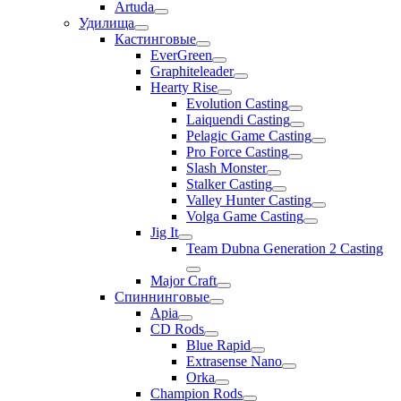
Artuda
Удилища
Кастинговые
EverGreen
Graphiteleader
Hearty Rise
Evolution Casting
Laiquendi Casting
Pelagic Game Casting
Pro Force Casting
Slash Monster
Stalker Casting
Valley Hunter Casting
Volga Game Casting
Jig It
Team Dubna Generation 2 Casting
Major Craft
Спиннинговые
Apia
CD Rods
Blue Rapid
Extrasense Nano
Orka
Champion Rods