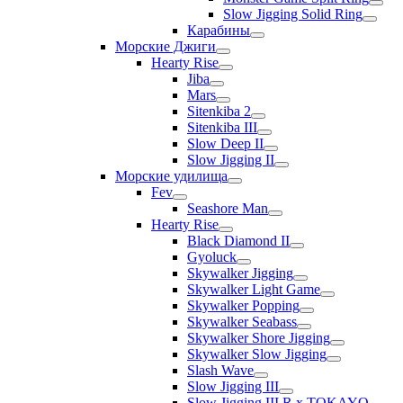
Slow Jigging Solid Ring
Карабины
Морские Джиги
Hearty Rise
Jiba
Mars
Sitenkiba 2
Sitenkiba III
Slow Deep II
Slow Jigging II
Морские удилища
Fev
Seashore Man
Hearty Rise
Black Diamond II
Gyoluck
Skywalker Jigging
Skywalker Light Game
Skywalker Popping
Skywalker Seabass
Skywalker Shore Jigging
Skywalker Slow Jigging
Slash Wave
Slow Jigging III
Slow Jigging III R x TOKAYO