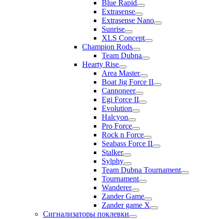
Blue Rapid
Extrasense
Extrasense Nano
Sunrise
XLS Concept
Champion Rods
Team Dubna
Hearty Rise
Area Master
Boat Jig Force II
Cannoneer
Egi Force II
Evolution
Halcyon
Pro Force
Rock n Force
Seabass Force II
Stalker
Sylphy
Team Dubna Tournament
Tournament
Wanderer
Zander Game
Zander game X
Сигнализаторы поклевки