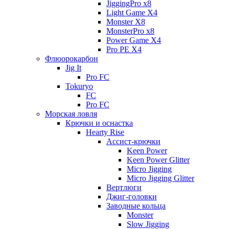
JiggingPro x8
Light Game X4
Monster X8
MonsterPro x8
Power Game X4
Pro PE X4
Флюорокарбон
Jig It
Pro FC
Tokuryo
FC
Pro FC
Морская ловля
Крючки и оснастка
Hearty Rise
Ассист-крючки
Keen Power
Keen Power Glitter
Micro Jigging
Micro Jigging Glitter
Вертлюги
Джиг-головки
Заводные кольца
Monster
Slow Jigging