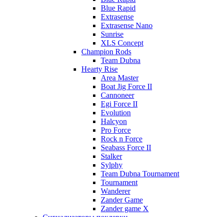
Blue Rapid
Extrasense
Extrasense Nano
Sunrise
XLS Concept
Champion Rods
Team Dubna
Hearty Rise
Area Master
Boat Jig Force II
Cannoneer
Egi Force II
Evolution
Halcyon
Pro Force
Rock n Force
Seabass Force II
Stalker
Sylphy
Team Dubna Tournament
Tournament
Wanderer
Zander Game
Zander game X