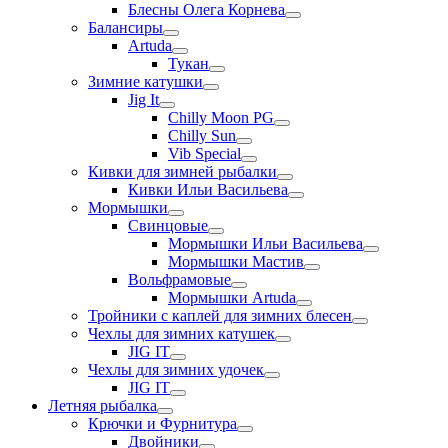
Блесны Олега Корнева
Балансиры
Artuda
Тукан
Зимние катушки
Jig It
Chilly Moon PG
Chilly Sun
Vib Special
Кивки для зимней рыбалки
Кивки Ильи Васильева
Мормышки
Свинцовые
Мормышки Ильи Васильева
Мормышки Мастив
Вольфрамовые
Мормышки Artuda
Тройники с каплей для зимних блесен
Чехлы для зимних катушек
JIG IT
Чехлы для зимних удочек
JIG IT
Летняя рыбалка
Крючки и Фурнитура
Двойники