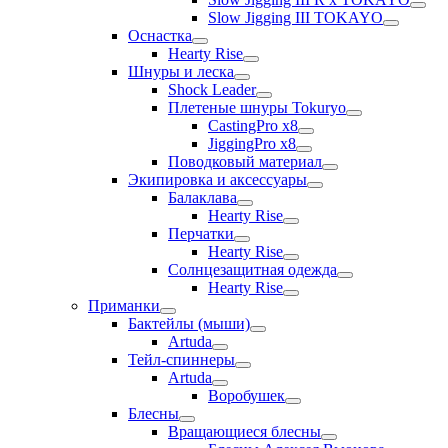
Slow Jigging III TOKAYO
Оснастка
Hearty Rise
Шнуры и леска
Shock Leader
Плетеные шнуры Tokuryo
CastingPro x8
JiggingPro x8
Поводковый материал
Экипировка и аксессуары
Балаклава
Hearty Rise
Перчатки
Hearty Rise
Солнцезащитная одежда
Hearty Rise
Приманки
Бактейлы (мыши)
Artuda
Тейл-спиннеры
Artuda
Воробушек
Блесны
Вращающиеся блесны