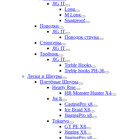
JIG IT
Long
M Long
Snagproof
Поводки
JIG IT
Поводок струна
Стингеры
JIG IT
Тройник
JIG IT
Treble Hooks
Treble hooks PH-36
Лески и Шнуры
Плетёные Шнуры
Hearty Rise
HR Monster Hunter X4
Jig It
CastingPro x8
Ice Braid X8
JiggingPro x8
Tokuryo
GT PE X8
Jigging X8
JiggingPro x8