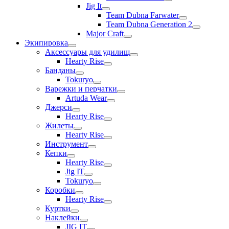
Jig It
Team Dubna Farwater
Team Dubna Generation 2
Major Craft
Экипировка
Аксессуары для удилищ
Hearty Rise
Банданы
Tokuryo
Варежки и перчатки
Artuda Wear
Джерси
Hearty Rise
Жилеты
Hearty Rise
Инструмент
Кепки
Hearty Rise
Jig IT
Tokuryo
Коробки
Hearty Rise
Куртки
Наклейки
JIG IT