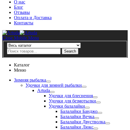
О нас
Блог
Отзывы
Оплата и Доставка
Контакты
Artuda
Close Mobile Menu
Search
Search
Каталог
Меню
Зимняя рыбалка
Удочки для зимней рыбалки
Artuda
Удочки для блеснения
Удочки для безмотылки
Удочки балалайки
Балалайки Банджо
Балалайки Вечка
Балалайки Двустволка
Балалайки Люкс