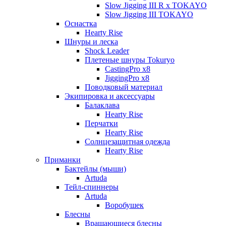
Slow Jigging III R x TOKAYO
Slow Jigging III TOKAYO
Оснастка
Hearty Rise
Шнуры и леска
Shock Leader
Плетеные шнуры Tokuryo
CastingPro x8
JiggingPro x8
Поводковый материал
Экипировка и аксессуары
Балаклава
Hearty Rise
Перчатки
Hearty Rise
Солнцезащитная одежда
Hearty Rise
Приманки
Бактейлы (мыши)
Artuda
Тейл-спиннеры
Artuda
Воробушек
Блесны
Вращающиеся блесны