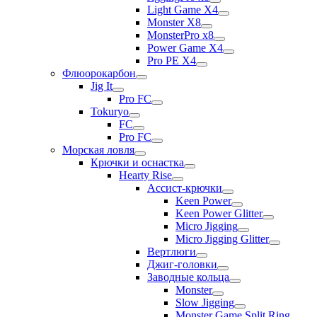
Light Game X4
Monster X8
MonsterPro x8
Power Game X4
Pro PE X4
Флюорокарбон
Jig It
Pro FC
Tokuryo
FC
Pro FC
Морская ловля
Крючки и оснастка
Hearty Rise
Ассист-крючки
Keen Power
Keen Power Glitter
Micro Jigging
Micro Jigging Glitter
Вертлюги
Джиг-головки
Заводные кольца
Monster
Slow Jigging
Monster Game Split Ring