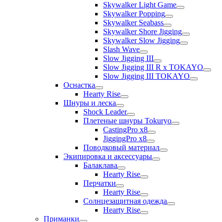
Skywalker Light Game
Skywalker Popping
Skywalker Seabass
Skywalker Shore Jigging
Skywalker Slow Jigging
Slash Wave
Slow Jigging III
Slow Jigging III R x TOKAYO
Slow Jigging III TOKAYO
Оснастка
Hearty Rise
Шнуры и леска
Shock Leader
Плетеные шнуры Tokuryo
CastingPro x8
JiggingPro x8
Поводковый материал
Экипировка и аксессуары
Балаклава
Hearty Rise
Перчатки
Hearty Rise
Солнцезащитная одежда
Hearty Rise
Приманки