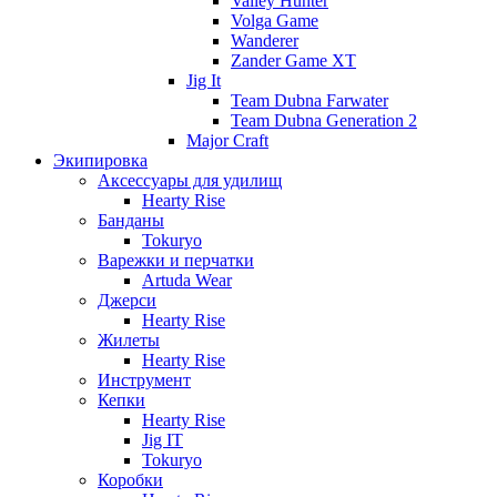
Valley Hunter
Volga Game
Wanderer
Zander Game XT
Jig It
Team Dubna Farwater
Team Dubna Generation 2
Major Craft
Экипировка
Аксессуары для удилищ
Hearty Rise
Банданы
Tokuryo
Варежки и перчатки
Artuda Wear
Джерси
Hearty Rise
Жилеты
Hearty Rise
Инструмент
Кепки
Hearty Rise
Jig IT
Tokuryo
Коробки