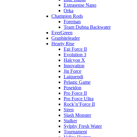
Extrasense Nano
Orka
Champion Rods
Foreman
Team Dubna Backwater
EverGreen
Graphiteleader
Hearty Rise
Egi Force II
Evolution 3
Halcyon X
Innovation
Jig Force
Laiquendi
Pelagic Game
Poseidon
Pro Force II
Pro Force Ultra
Rock’n’Force II
Siren
Slash Monster
Stalker
Sylphy Fresh Water
Tournament