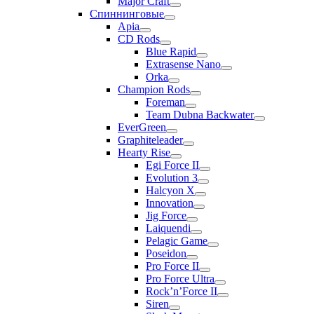
Major Craft
Спиннинговые
Apia
CD Rods
Blue Rapid
Extrasense Nano
Orka
Champion Rods
Foreman
Team Dubna Backwater
EverGreen
Graphiteleader
Hearty Rise
Egi Force II
Evolution 3
Halcyon X
Innovation
Jig Force
Laiquendi
Pelagic Game
Poseidon
Pro Force II
Pro Force Ultra
Rock’n’Force II
Siren