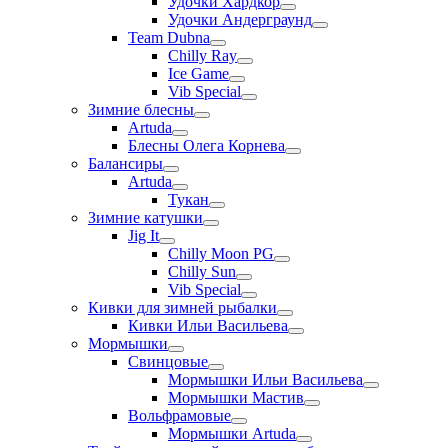
Удочки Хардкор
Удочки Андерграунд
Team Dubna
Chilly Ray
Ice Game
Vib Special
Зимние блесны
Artuda
Блесны Олега Корнева
Балансиры
Artuda
Тукан
Зимние катушки
Jig It
Chilly Moon PG
Chilly Sun
Vib Special
Кивки для зимней рыбалки
Кивки Ильи Васильева
Мормышки
Свинцовые
Мормышки Ильи Васильева
Мормышки Мастив
Вольфрамовые
Мормышки Artuda