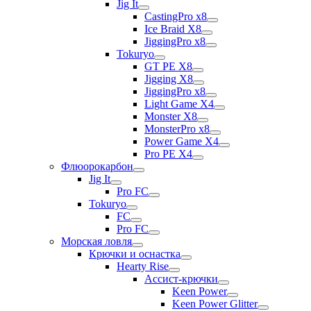
Jig It
CastingPro x8
Ice Braid X8
JiggingPro x8
Tokuryo
GT PE X8
Jigging X8
JiggingPro x8
Light Game X4
Monster X8
MonsterPro x8
Power Game X4
Pro PE X4
Флюорокарбон
Jig It
Pro FC
Tokuryo
FC
Pro FC
Морская ловля
Крючки и оснастка
Hearty Rise
Ассист-крючки
Keen Power
Keen Power Glitter