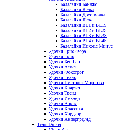
Балалайки Банджо
Балалайки Вечка
Балалайки Двустволка
Балалайки Люкс
Балалайки BL1 и BL1S
Балалайки BL2 и BL2S
Балалайки BL3 и BL3S
Балалайки BL4 и BL4S
Балалайки Инхэнд Минус
Удочки Трио Фора
Удочки Трио
Удочки Бен Ган
Удочки Аскет
Удочки Фокстрот
Удочки Техно
Удочки Пистолет Морозова
Удочки Квартет
Удочки Тренд
Удочки Инхэнд
Удочки Абрис
Удочки Классика
Удочки Хардкор
Удочки Андерграунд
Team Dubna
Chilly Ray