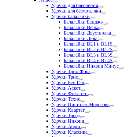
Удочки для блеснения
Удочки для безмотылки
Удочки балалайки
Балалайки Банджо
Балалайки Вечка
Балалайки Двустволка
Балалайки Люкс
Балалайки BL1 и BL1S
Балалайки BL2 и BL2S
Балалайки BL3 и BL3S
Балалайки BL4 и BL4S
Балалайки Инхэнд Минус
Удочки Трио Фора
Удочки Трио
Удочки Бен Ган
Удочки Аскет
Удочки Фокстрот
Удочки Техно
Удочки Пистолет Морозова
Удочки Квартет
Удочки Тренд
Удочки Инхэнд
Удочки Абрис
Удочки Классика