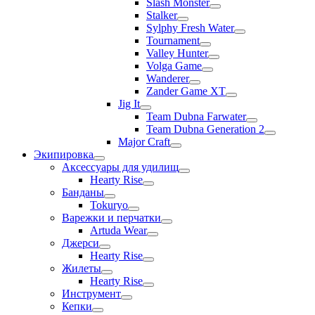
Slash Monster
Stalker
Sylphy Fresh Water
Tournament
Valley Hunter
Volga Game
Wanderer
Zander Game XT
Jig It
Team Dubna Farwater
Team Dubna Generation 2
Major Craft
Экипировка
Аксессуары для удилищ
Hearty Rise
Банданы
Tokuryo
Варежки и перчатки
Artuda Wear
Джерси
Hearty Rise
Жилеты
Hearty Rise
Инструмент
Кепки