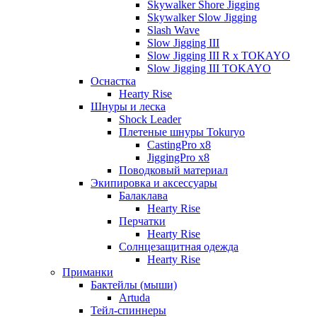
Skywalker Shore Jigging
Skywalker Slow Jigging
Slash Wave
Slow Jigging III
Slow Jigging III R x TOKAYO
Slow Jigging III TOKAYO
Оснастка
Hearty Rise
Шнуры и леска
Shock Leader
Плетеные шнуры Tokuryo
CastingPro x8
JiggingPro x8
Поводковый материал
Экипировка и аксессуары
Балаклава
Hearty Rise
Перчатки
Hearty Rise
Солнцезащитная одежда
Hearty Rise
Приманки
Бактейлы (мыши)
Artuda
Тейл-спиннеры