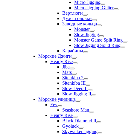
Micro Jigging
Micro Jigging Glitter
Вертлюги
Джиг-головки
Заводные кольца
Monster
Slow Jigging
Monster Game Split Ring
Slow Jigging Solid Ring
Карабины
Морские Джиги
Hearty Rise
Jiba
Mars
Sitenkiba 2
Sitenkiba III
Slow Deep II
Slow Jigging II
Морские удилища
Fev
Seashore Man
Hearty Rise
Black Diamond II
Gyoluck
Skywalker Jigging