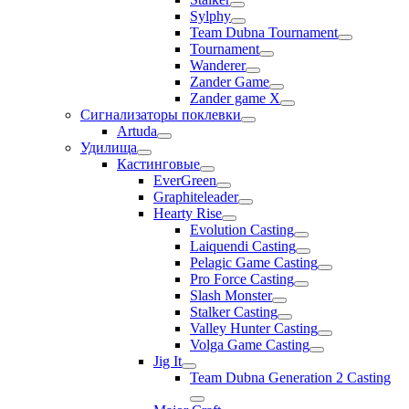
Sylphy
Team Dubna Tournament
Tournament
Wanderer
Zander Game
Zander game X
Сигнализаторы поклевки
Artuda
Удилища
Кастинговые
EverGreen
Graphiteleader
Hearty Rise
Evolution Casting
Laiquendi Casting
Pelagic Game Casting
Pro Force Casting
Slash Monster
Stalker Casting
Valley Hunter Casting
Volga Game Casting
Jig It
Team Dubna Generation 2 Casting