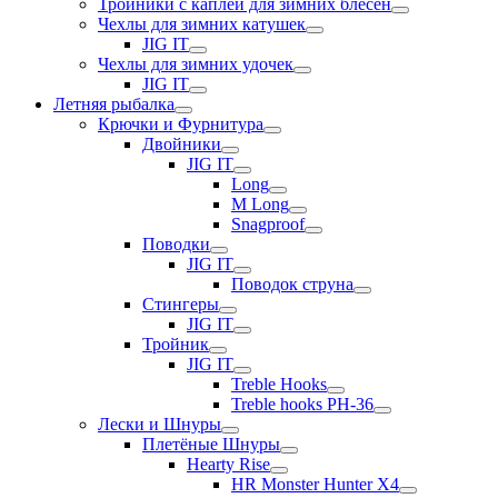
Тройники с каплей для зимних блесен
Чехлы для зимних катушек
JIG IT
Чехлы для зимних удочек
JIG IT
Летняя рыбалка
Крючки и Фурнитура
Двойники
JIG IT
Long
M Long
Snagproof
Поводки
JIG IT
Поводок струна
Стингеры
JIG IT
Тройник
JIG IT
Treble Hooks
Treble hooks PH-36
Лески и Шнуры
Плетёные Шнуры
Hearty Rise
HR Monster Hunter X4