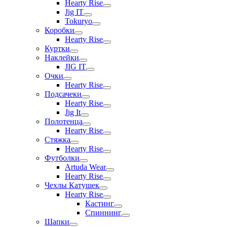
Hearty Rise
Jig IT
Tokuryo
Коробки
Hearty Rise
Куртки
Наклейки
JIG IT
Очки
Hearty Rise
Подсачеки
Hearty Rise
Jig It
Полотенца
Hearty Rise
Стяжка
Hearty Rise
Футболки
Artuda Wear
Hearty Rise
Чехлы Катушек
Hearty Rise
Кастинг
Спиннинг
Шапки