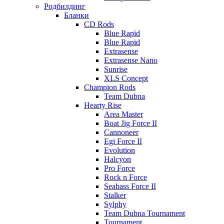
Родбилдинг
Бланки
CD Rods
Blue Rapid
Blue Rapid
Extrasense
Extrasense Nano
Sunrise
XLS Concept
Champion Rods
Team Dubna
Hearty Rise
Area Master
Boat Jig Force II
Cannoneer
Egi Force II
Evolution
Halcyon
Pro Force
Rock n Force
Seabass Force II
Stalker
Sylphy
Team Dubna Tournament
Tournament