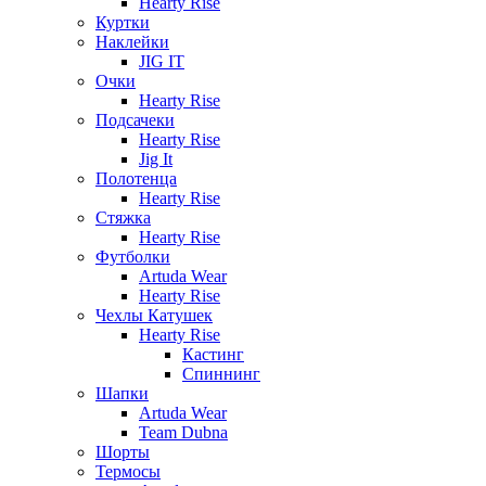
Hearty Rise
Куртки
Наклейки
JIG IT
Очки
Hearty Rise
Подсачеки
Hearty Rise
Jig It
Полотенца
Hearty Rise
Стяжка
Hearty Rise
Футболки
Artuda Wear
Hearty Rise
Чехлы Катушек
Hearty Rise
Кастинг
Спиннинг
Шапки
Artuda Wear
Team Dubna
Шорты
Термосы