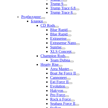
Trump 9
Trump Trace 6.8
Trump Trace 8
Родбилдинг
Бланки
CD Rods
Blue Rapid
Blue Rapid
Extrasense
Extrasense Nano
Sunrise
XLS Concept
Champion Rods
Team Dubna
Hearty Rise
Area Master
Boat Jig Force II
Cannoneer
Egi Force II
Evolution
Halcyon
Pro Force
Rock n Force
Seabass Force II
Stalker