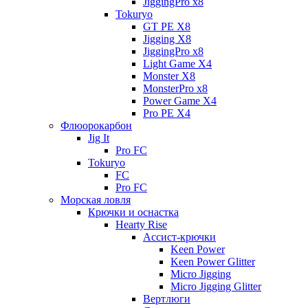
JiggingPro x8
Tokuryo
GT PE X8
Jigging X8
JiggingPro x8
Light Game X4
Monster X8
MonsterPro x8
Power Game X4
Pro PE X4
Флюорокарбон
Jig It
Pro FC
Tokuryo
FC
Pro FC
Морская ловля
Крючки и оснастка
Hearty Rise
Ассист-крючки
Keen Power
Keen Power Glitter
Micro Jigging
Micro Jigging Glitter
Вертлюги