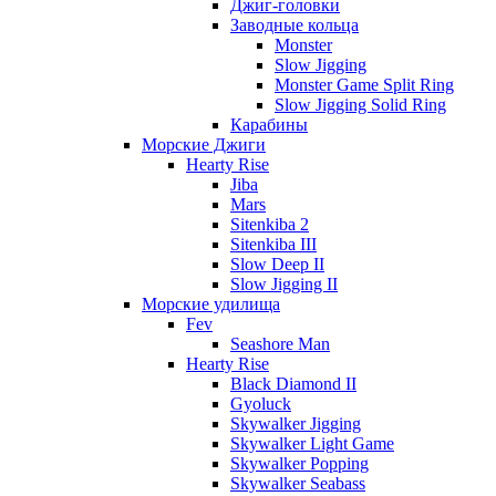
Джиг-головки
Заводные кольца
Monster
Slow Jigging
Monster Game Split Ring
Slow Jigging Solid Ring
Карабины
Морские Джиги
Hearty Rise
Jiba
Mars
Sitenkiba 2
Sitenkiba III
Slow Deep II
Slow Jigging II
Морские удилища
Fev
Seashore Man
Hearty Rise
Black Diamond II
Gyoluck
Skywalker Jigging
Skywalker Light Game
Skywalker Popping
Skywalker Seabass