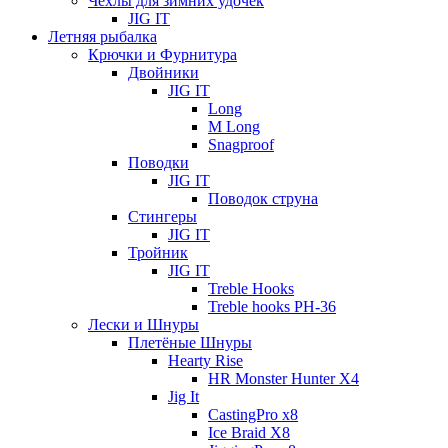
Чехлы для зимних удочек
JIG IT
Летняя рыбалка
Крючки и Фурнитура
Двойники
JIG IT
Long
M Long
Snagproof
Поводки
JIG IT
Поводок струна
Стингеры
JIG IT
Тройник
JIG IT
Treble Hooks
Treble hooks PH-36
Лески и Шнуры
Плетёные Шнуры
Hearty Rise
HR Monster Hunter X4
Jig It
CastingPro x8
Ice Braid X8