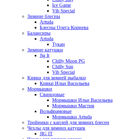
Ice Game
Vib Special
Зимние блесны
Artuda
Блесны Олега Корнева
Балансиры
Artuda
Тукан
Зимние катушки
Jig It
Chilly Moon PG
Chilly Sun
Vib Special
Кивки для зимней рыбалки
Кивки Ильи Васильева
Мормышки
Свинцовые
Мормышки Ильи Васильева
Мормышки Мастив
Вольфрамовые
Мормышки Artuda
Тройники с каплей для зимних блесен
Чехлы для зимних катушек
JIG IT