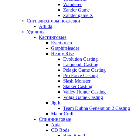
Wanderer
Zander Game
Zander game X
Сигнализаторы поклевки
Artuda
Удилища
Кастинговые
EverGreen
Graphiteleader
Hearty Rise
Evolution Casting
Laiquendi Casting
Pelagic Game Casting
Pro Force Casting
Slash Monster
Stalker Casting
Valley Hunter Casting
Volga Game Casting
Jig It
Team Dubna Generation 2 Casting
Major Craft
Спиннинговые
Apia
CD Rods
Blue Rapid