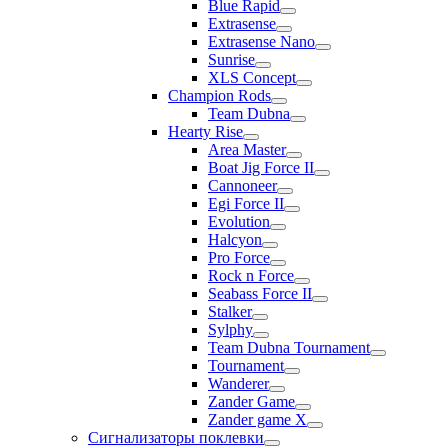
Blue Rapid
Extrasense
Extrasense Nano
Sunrise
XLS Concept
Champion Rods
Team Dubna
Hearty Rise
Area Master
Boat Jig Force II
Cannoneer
Egi Force II
Evolution
Halcyon
Pro Force
Rock n Force
Seabass Force II
Stalker
Sylphy
Team Dubna Tournament
Tournament
Wanderer
Zander Game
Zander game X
Сигнализаторы поклевки