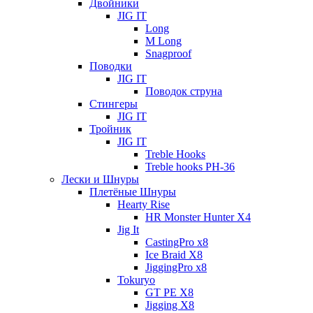
Двойники
JIG IT
Long
M Long
Snagproof
Поводки
JIG IT
Поводок струна
Стингеры
JIG IT
Тройник
JIG IT
Treble Hooks
Treble hooks PH-36
Лески и Шнуры
Плетёные Шнуры
Hearty Rise
HR Monster Hunter X4
Jig It
CastingPro x8
Ice Braid X8
JiggingPro x8
Tokuryo
GT PE X8
Jigging X8