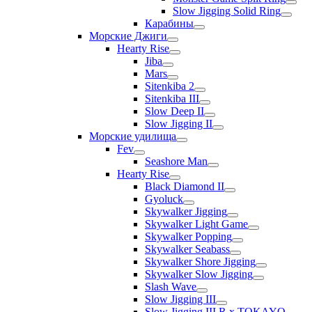
Slow Jigging Solid Ring
Карабины
Морские Джиги
Hearty Rise
Jiba
Mars
Sitenkiba 2
Sitenkiba III
Slow Deep II
Slow Jigging II
Морские удилища
Fev
Seashore Man
Hearty Rise
Black Diamond II
Gyoluck
Skywalker Jigging
Skywalker Light Game
Skywalker Popping
Skywalker Seabass
Skywalker Shore Jigging
Skywalker Slow Jigging
Slash Wave
Slow Jigging III
Slow Jigging III R x TOKAYO