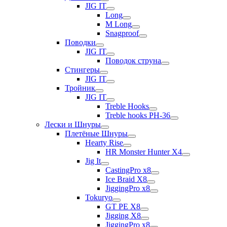
JIG IT
Long
M Long
Snagproof
Поводки
JIG IT
Поводок струна
Стингеры
JIG IT
Тройник
JIG IT
Treble Hooks
Treble hooks PH-36
Лески и Шнуры
Плетёные Шнуры
Hearty Rise
HR Monster Hunter X4
Jig It
CastingPro x8
Ice Braid X8
JiggingPro x8
Tokuryo
GT PE X8
Jigging X8
JiggingPro x8