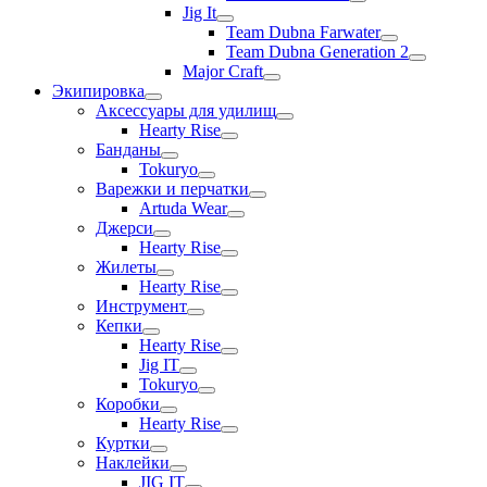
Jig It
Team Dubna Farwater
Team Dubna Generation 2
Major Craft
Экипировка
Аксессуары для удилищ
Hearty Rise
Банданы
Tokuryo
Варежки и перчатки
Artuda Wear
Джерси
Hearty Rise
Жилеты
Hearty Rise
Инструмент
Кепки
Hearty Rise
Jig IT
Tokuryo
Коробки
Hearty Rise
Куртки
Наклейки
JIG IT