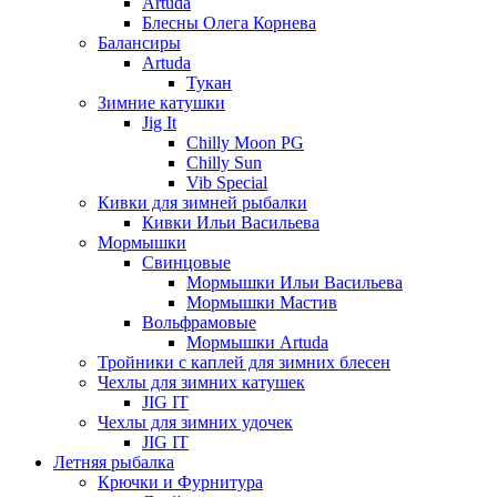
Artuda
Блесны Олега Корнева
Балансиры
Artuda
Тукан
Зимние катушки
Jig It
Chilly Moon PG
Chilly Sun
Vib Special
Кивки для зимней рыбалки
Кивки Ильи Васильева
Мормышки
Свинцовые
Мормышки Ильи Васильева
Мормышки Мастив
Вольфрамовые
Мормышки Artuda
Тройники с каплей для зимних блесен
Чехлы для зимних катушек
JIG IT
Чехлы для зимних удочек
JIG IT
Летняя рыбалка
Крючки и Фурнитура