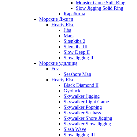
Monster Game Split Ring
Slow Jigging Solid Ring
Карабины
Морские Джиги
Hearty Rise
Jiba
Mars
Sitenkiba 2
Sitenkiba III
Slow Deep II
Slow Jigging II
Морские удилища
Fev
Seashore Man
Hearty Rise
Black Diamond II
Gyoluck
Skywalker Jigging
Skywalker Light Game
Skywalker Popping
Skywalker Seabass
Skywalker Shore Jigging
Skywalker Slow Jigging
Slash Wave
Slow Jigging III