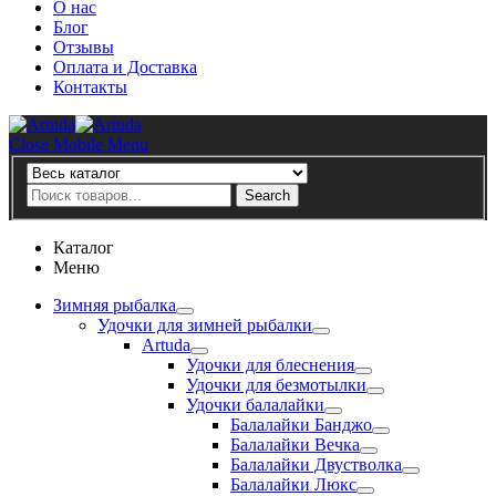
О нас
Блог
Отзывы
Оплата и Доставка
Контакты
Artuda
Close Mobile Menu
Search
Search
Каталог
Меню
Зимняя рыбалка
Удочки для зимней рыбалки
Artuda
Удочки для блеснения
Удочки для безмотылки
Удочки балалайки
Балалайки Банджо
Балалайки Вечка
Балалайки Двустволка
Балалайки Люкс