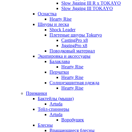
Slow Jigging III R x TOKAYO
Slow Jigging III TOKAYO
Оснастка
Hearty Rise
Шнуры и леска
Shock Leader
Плетеные шнуры Tokuryo
CastingPro x8
JiggingPro x8
Поводковый материал
Экипировка и аксессуары
Балаклава
Hearty Rise
Перчатки
Hearty Rise
Солнцезащитная одежда
Hearty Rise
Приманки
Бактейлы (мыши)
Artuda
Тейл-спиннеры
Artuda
Воробушек
Блесны
Вращающиеся блесны