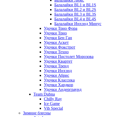
Балалайки Люкс
Балалайки BL1 и BL1S
Балалайки BL2 и BL2S
Балалайки BL3 и BL3S
Балалайки BL4 и BL4S
Балалайки Инхэнд Минус
Удочки Трио Фора
Удочки Трио
Удочки Бен Ган
Удочки Аскет
Удочки Фокстрот
Удочки Техно
Удочки Пистолет Морозова
Удочки Квартет
Удочки Тренд
Удочки Инхэнд
Удочки Абрис
Удочки Классика
Удочки Хардкор
Удочки Андерграунд
Team Dubna
Chilly Ray
Ice Game
Vib Special
Зимние блесны