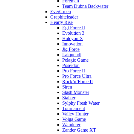
Foreman
Team Dubna Backwater
EverGreen
Graphiteleader
Hearty Rise
Egi Force II
Evolution 3
Halcyon X
Innovation
Jig Force
Laiquendi
Pelagic Game
Poseidon
Pro Force II
Pro Force Ultra
Rock’n’Force II
Siren
Slash Monster
Stalker
Sylphy Fresh Water
Tournament
Valley Hunter
Volga Game
Wanderer
Zander Game XT