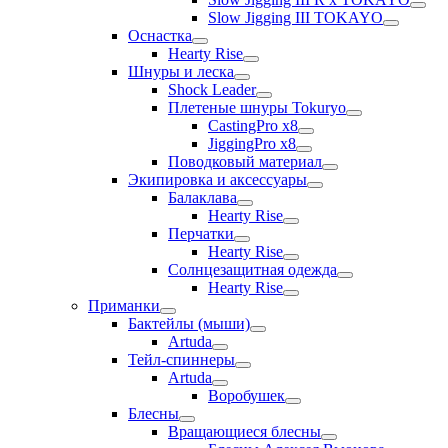
Slow Jigging III TOKAYO
Оснастка
Hearty Rise
Шнуры и леска
Shock Leader
Плетеные шнуры Tokuryo
CastingPro x8
JiggingPro x8
Поводковый материал
Экипировка и аксессуары
Балаклава
Hearty Rise
Перчатки
Hearty Rise
Солнцезащитная одежда
Hearty Rise
Приманки
Бактейлы (мыши)
Artuda
Тейл-спиннеры
Artuda
Воробушек
Блесны
Вращающиеся блесны