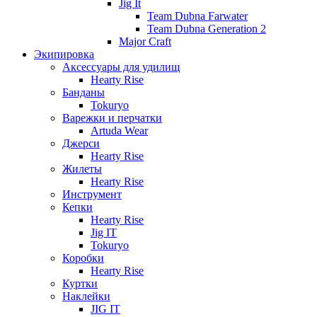
Jig It
Team Dubna Farwater
Team Dubna Generation 2
Major Craft
Экипировка
Аксессуары для удилищ
Hearty Rise
Банданы
Tokuryo
Варежки и перчатки
Artuda Wear
Джерси
Hearty Rise
Жилеты
Hearty Rise
Инструмент
Кепки
Hearty Rise
Jig IT
Tokuryo
Коробки
Hearty Rise
Куртки
Наклейки
JIG IT