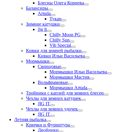
Блесны Олега Корнева
Балансиры
Artuda
Тукан
Зимние катушки
Jig It
Chilly Moon PG
Chilly Sun
Vib Special
Кивки для зимней рыбалки
Кивки Ильи Васильева
Мормышки
Свинцовые
Мормышки Ильи Васильева
Мормышки Мастив
Вольфрамовые
Мормышки Artuda
Тройники с каплей для зимних блесен
Чехлы для зимних катушек
JIG IT
Чехлы для зимних удочек
JIG IT
Летняя рыбалка
Крючки и Фурнитура
Двойники