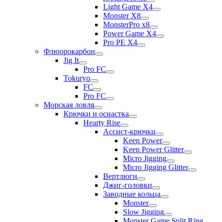
Light Game X4
Monster X8
MonsterPro x8
Power Game X4
Pro PE X4
Флюорокарбон
Jig It
Pro FC
Tokuryo
FC
Pro FC
Морская ловля
Крючки и оснастка
Hearty Rise
Ассист-крючки
Keen Power
Keen Power Glitter
Micro Jigging
Micro Jigging Glitter
Вертлюги
Джиг-головки
Заводные кольца
Monster
Slow Jigging
Monster Game Split Ring