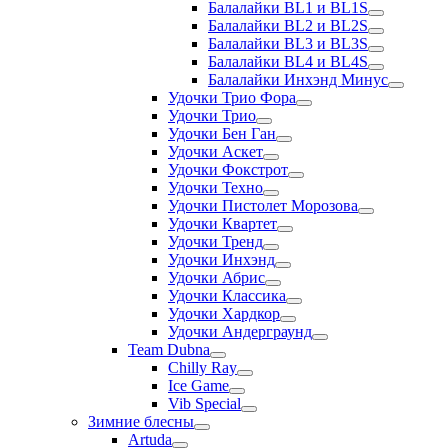
Балалайки BL1 и BL1S
Балалайки BL2 и BL2S
Балалайки BL3 и BL3S
Балалайки BL4 и BL4S
Балалайки Инхэнд Минус
Удочки Трио Фора
Удочки Трио
Удочки Бен Ган
Удочки Аскет
Удочки Фокстрот
Удочки Техно
Удочки Пистолет Морозова
Удочки Квартет
Удочки Тренд
Удочки Инхэнд
Удочки Абрис
Удочки Классика
Удочки Хардкор
Удочки Андерграунд
Team Dubna
Chilly Ray
Ice Game
Vib Special
Зимние блесны
Artuda