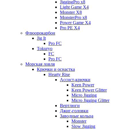
JiggingPro x8
Light Game X4
Monster X8
MonsterPro x8
Power Game X4
Pro PE X4
Флюорокарбон
Jig It
Pro FC
Tokuryo
FC
Pro FC
Морская ловля
Крючки и оснастка
Hearty Rise
Ассист-крючки
Keen Power
Keen Power Glitter
Micro Jigging
Micro Jigging Glitter
Вертлюги
Джиг-головки
Заводные кольца
Monster
Slow Jigging