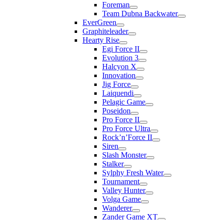
Foreman
Team Dubna Backwater
EverGreen
Graphiteleader
Hearty Rise
Egi Force II
Evolution 3
Halcyon X
Innovation
Jig Force
Laiquendi
Pelagic Game
Poseidon
Pro Force II
Pro Force Ultra
Rock’n’Force II
Siren
Slash Monster
Stalker
Sylphy Fresh Water
Tournament
Valley Hunter
Volga Game
Wanderer
Zander Game XT