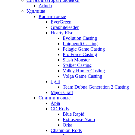
Сигнализаторы поклевки
Artuda
Удилища
Кастинговые
EverGreen
Graphiteleader
Hearty Rise
Evolution Casting
Laiquendi Casting
Pelagic Game Casting
Pro Force Casting
Slash Monster
Stalker Casting
Valley Hunter Casting
Volga Game Casting
Jig It
Team Dubna Generation 2 Casting
Major Craft
Спиннинговые
Apia
CD Rods
Blue Rapid
Extrasense Nano
Orka
Champion Rods