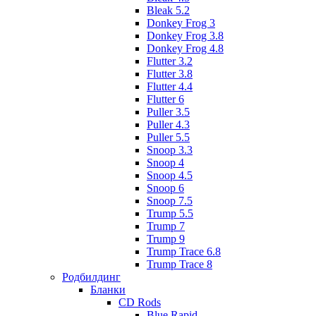
Bleak 5.2
Donkey Frog 3
Donkey Frog 3.8
Donkey Frog 4.8
Flutter 3.2
Flutter 3.8
Flutter 4.4
Flutter 6
Puller 3.5
Puller 4.3
Puller 5.5
Snoop 3.3
Snoop 4
Snoop 4.5
Snoop 6
Snoop 7.5
Trump 5.5
Trump 7
Trump 9
Trump Trace 6.8
Trump Trace 8
Родбилдинг
Бланки
CD Rods
Blue Rapid