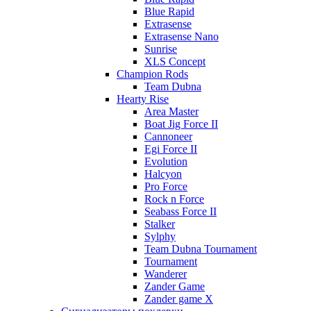
Blue Rapid
Extrasense
Extrasense Nano
Sunrise
XLS Concept
Champion Rods
Team Dubna
Hearty Rise
Area Master
Boat Jig Force II
Cannoneer
Egi Force II
Evolution
Halcyon
Pro Force
Rock n Force
Seabass Force II
Stalker
Sylphy
Team Dubna Tournament
Tournament
Wanderer
Zander Game
Zander game X