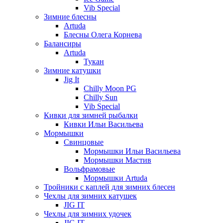
Vib Special
Зимние блесны
Artuda
Блесны Олега Корнева
Балансиры
Artuda
Тукан
Зимние катушки
Jig It
Chilly Moon PG
Chilly Sun
Vib Special
Кивки для зимней рыбалки
Кивки Ильи Васильева
Мормышки
Свинцовые
Мормышки Ильи Васильева
Мормышки Мастив
Вольфрамовые
Мормышки Artuda
Тройники с каплей для зимних блесен
Чехлы для зимних катушек
JIG IT
Чехлы для зимних удочек
JIG IT