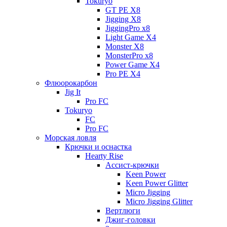
Tokuryo
GT PE X8
Jigging X8
JiggingPro x8
Light Game X4
Monster X8
MonsterPro x8
Power Game X4
Pro PE X4
Флюорокарбон
Jig It
Pro FC
Tokuryo
FC
Pro FC
Морская ловля
Крючки и оснастка
Hearty Rise
Ассист-крючки
Keen Power
Keen Power Glitter
Micro Jigging
Micro Jigging Glitter
Вертлюги
Джиг-головки