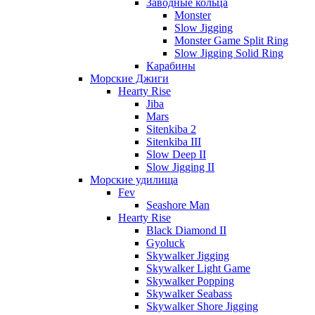
Заводные кольца
Monster
Slow Jigging
Monster Game Split Ring
Slow Jigging Solid Ring
Карабины
Морские Джиги
Hearty Rise
Jiba
Mars
Sitenkiba 2
Sitenkiba III
Slow Deep II
Slow Jigging II
Морские удилища
Fev
Seashore Man
Hearty Rise
Black Diamond II
Gyoluck
Skywalker Jigging
Skywalker Light Game
Skywalker Popping
Skywalker Seabass
Skywalker Shore Jigging