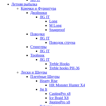
Летняя рыбалка
Крючки и Фурнитура
Двойники
JIG IT
Long
M Long
Snagproof
Поводки
JIG IT
Поводок струна
Стингеры
JIG IT
Тройник
JIG IT
Treble Hooks
Treble hooks PH-36
Лески и Шнуры
Плетёные Шнуры
Hearty Rise
HR Monster Hunter X4
Jig It
CastingPro x8
Ice Braid X8
JiggingPro x8