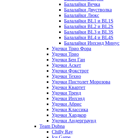
Балалайки Вечка
Балалайки Двустволка
Балалайки Люкс
Балалайки BL1 и BL1S
Балалайки BL2 и BL2S
Балалайки BL3 и BL3S
Балалайки BL4 и BL4S
Балалайки Инхэнд Минус
Удочки Трио Фора
Удочки Трио
Удочки Бен Ган
Удочки Аскет
Удочки Фокстрот
Удочки Техно
Удочки Пистолет Морозова
Удочки Квартет
Удочки Тренд
Удочки Инхэнд
Удочки Абрис
Удочки Классика
Удочки Хардкор
Удочки Андерграунд
Team Dubna
Chilly Ray
Ice Game