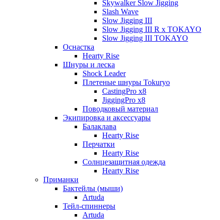
Skywalker Slow Jigging
Slash Wave
Slow Jigging III
Slow Jigging III R x TOKAYO
Slow Jigging III TOKAYO
Оснастка
Hearty Rise
Шнуры и леска
Shock Leader
Плетеные шнуры Tokuryo
CastingPro x8
JiggingPro x8
Поводковый материал
Экипировка и аксессуары
Балаклава
Hearty Rise
Перчатки
Hearty Rise
Солнцезащитная одежда
Hearty Rise
Приманки
Бактейлы (мыши)
Artuda
Тейл-спиннеры
Artuda