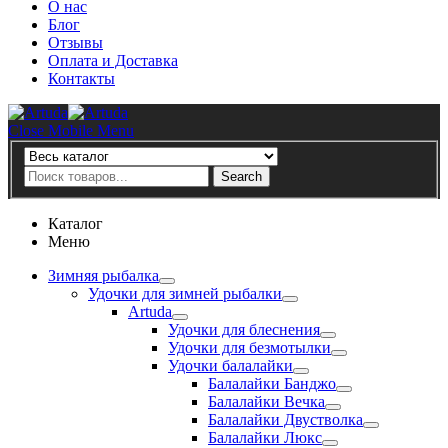
О нас
Блог
Отзывы
Оплата и Доставка
Контакты
Artuda
Close Mobile Menu
Search
Search
Каталог
Меню
Зимняя рыбалка
Удочки для зимней рыбалки
Artuda
Удочки для блеснения
Удочки для безмотылки
Удочки балалайки
Балалайки Банджо
Балалайки Вечка
Балалайки Двустволка
Балалайки Люкс