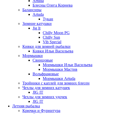
Artuda
Блесны Олега Корнева
Балансиры
Artuda
Тукан
Зимние катушки
Jig It
Chilly Moon PG
Chilly Sun
Vib Special
Кивки для зимней рыбалки
Кивки Ильи Васильева
Мормышки
Свинцовые
Мормышки Ильи Васильева
Мормышки Мастив
Вольфрамовые
Мормышки Artuda
Тройники с каплей для зимних блесен
Чехлы для зимних катушек
JIG IT
Чехлы для зимних удочек
JIG IT
Летняя рыбалка
Крючки и Фурнитура