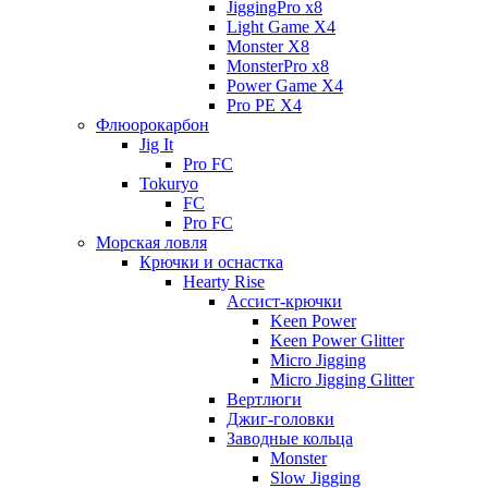
JiggingPro x8
Light Game X4
Monster X8
MonsterPro x8
Power Game X4
Pro PE X4
Флюорокарбон
Jig It
Pro FC
Tokuryo
FC
Pro FC
Морская ловля
Крючки и оснастка
Hearty Rise
Ассист-крючки
Keen Power
Keen Power Glitter
Micro Jigging
Micro Jigging Glitter
Вертлюги
Джиг-головки
Заводные кольца
Monster
Slow Jigging