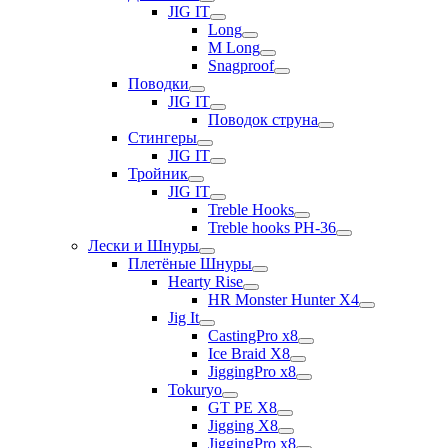
JIG IT
Long
M Long
Snagproof
Поводки
JIG IT
Поводок струна
Стингеры
JIG IT
Тройник
JIG IT
Treble Hooks
Treble hooks PH-36
Лески и Шнуры
Плетёные Шнуры
Hearty Rise
HR Monster Hunter X4
Jig It
CastingPro x8
Ice Braid X8
JiggingPro x8
Tokuryo
GT PE X8
Jigging X8
JiggingPro x8