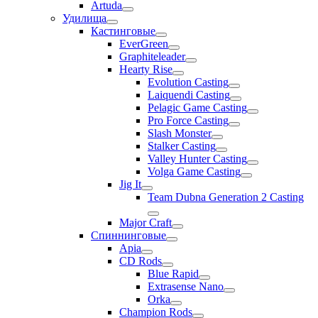
Artuda
Удилища
Кастинговые
EverGreen
Graphiteleader
Hearty Rise
Evolution Casting
Laiquendi Casting
Pelagic Game Casting
Pro Force Casting
Slash Monster
Stalker Casting
Valley Hunter Casting
Volga Game Casting
Jig It
Team Dubna Generation 2 Casting
Major Craft
Спиннинговые
Apia
CD Rods
Blue Rapid
Extrasense Nano
Orka
Champion Rods