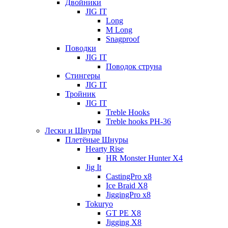
Двойники
JIG IT
Long
M Long
Snagproof
Поводки
JIG IT
Поводок струна
Стингеры
JIG IT
Тройник
JIG IT
Treble Hooks
Treble hooks PH-36
Лески и Шнуры
Плетёные Шнуры
Hearty Rise
HR Monster Hunter X4
Jig It
CastingPro x8
Ice Braid X8
JiggingPro x8
Tokuryo
GT PE X8
Jigging X8