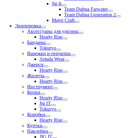
Jig It
Team Dubna Farwater
Team Dubna Generation 2
Major Craft
Экипировка
Аксессуары для удилищ
Hearty Rise
Банданы
Tokuryo
Варежки и перчатки
Artuda Wear
Джерси
Hearty Rise
Жилеты
Hearty Rise
Инструмент
Кепки
Hearty Rise
Jig IT
Tokuryo
Коробки
Hearty Rise
Куртки
Наклейки
JIG IT