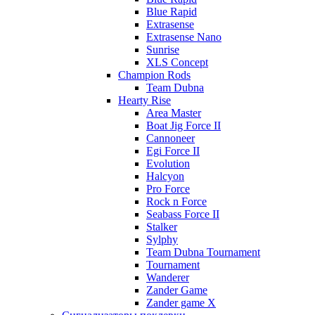
Blue Rapid
Extrasense
Extrasense Nano
Sunrise
XLS Concept
Champion Rods
Team Dubna
Hearty Rise
Area Master
Boat Jig Force II
Cannoneer
Egi Force II
Evolution
Halcyon
Pro Force
Rock n Force
Seabass Force II
Stalker
Sylphy
Team Dubna Tournament
Tournament
Wanderer
Zander Game
Zander game X