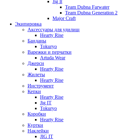
Jig It
Team Dubna Farwater
Team Dubna Generation 2
Major Craft
Экипировка
Аксессуары для удилищ
Hearty Rise
Банданы
Tokuryo
Варежки и перчатки
Artuda Wear
Джерси
Hearty Rise
Жилеты
Hearty Rise
Инструмент
Кепки
Hearty Rise
Jig IT
Tokuryo
Коробки
Hearty Rise
Куртки
Наклейки
JIG IT