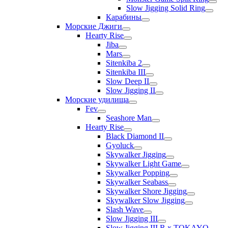
Slow Jigging Solid Ring
Карабины
Морские Джиги
Hearty Rise
Jiba
Mars
Sitenkiba 2
Sitenkiba III
Slow Deep II
Slow Jigging II
Морские удилища
Fev
Seashore Man
Hearty Rise
Black Diamond II
Gyoluck
Skywalker Jigging
Skywalker Light Game
Skywalker Popping
Skywalker Seabass
Skywalker Shore Jigging
Skywalker Slow Jigging
Slash Wave
Slow Jigging III
Slow Jigging III R x TOKAYO