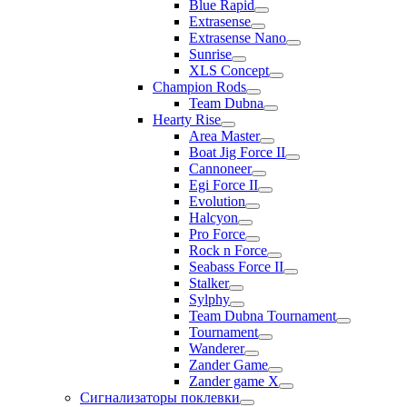
Blue Rapid
Extrasense
Extrasense Nano
Sunrise
XLS Concept
Champion Rods
Team Dubna
Hearty Rise
Area Master
Boat Jig Force II
Cannoneer
Egi Force II
Evolution
Halcyon
Pro Force
Rock n Force
Seabass Force II
Stalker
Sylphy
Team Dubna Tournament
Tournament
Wanderer
Zander Game
Zander game X
Сигнализаторы поклевки