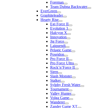
Foreman
Team Dubna Backwater
EverGreen
Graphiteleader
Hearty Rise
Egi Force II
Evolution 3
Halcyon X
Innovation
Jig Force
Laiquendi
Pelagic Game
Poseidon
Pro Force II
Pro Force Ultra
Rock’n’Force II
Siren
Slash Monster
Stalker
Sylphy Fresh Water
Tournament
Valley Hunter
Volga Game
Wanderer
Zander Game XT