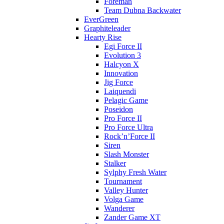
Foreman
Team Dubna Backwater
EverGreen
Graphiteleader
Hearty Rise
Egi Force II
Evolution 3
Halcyon X
Innovation
Jig Force
Laiquendi
Pelagic Game
Poseidon
Pro Force II
Pro Force Ultra
Rock’n’Force II
Siren
Slash Monster
Stalker
Sylphy Fresh Water
Tournament
Valley Hunter
Volga Game
Wanderer
Zander Game XT