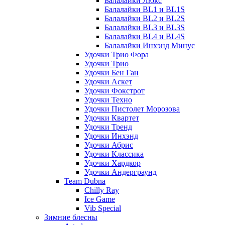
Балалайки Люкс
Балалайки BL1 и BL1S
Балалайки BL2 и BL2S
Балалайки BL3 и BL3S
Балалайки BL4 и BL4S
Балалайки Инхэнд Минус
Удочки Трио Фора
Удочки Трио
Удочки Бен Ган
Удочки Аскет
Удочки Фокстрот
Удочки Техно
Удочки Пистолет Морозова
Удочки Квартет
Удочки Тренд
Удочки Инхэнд
Удочки Абрис
Удочки Классика
Удочки Хардкор
Удочки Андерграунд
Team Dubna
Chilly Ray
Ice Game
Vib Special
Зимние блесны