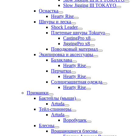
Slow Jigging III TOKAYO
Оснастка
Hearty Rise
Шнуры и леска
Shock Leader
Плетеные шнуры Tokuryo
CastingPro x8
JiggingPro x8
Поводковый материал
Экипировка и аксессуары
Балаклава
Hearty Rise
Перчатки
Hearty Rise
Солнцезащитная одежда
Hearty Rise
Приманки
Бактейлы (мыши)
Artuda
Тейл-спиннеры
Artuda
Воробушек
Блесны
Вращающиеся блесны