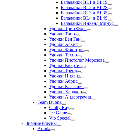
Балалайки BL1 и BL1S
Балалайки BL2 и BL2S
Балалайки BL3 и BL3S
Балалайки BL4 и BL4S
Балалайки Инхэнд Минус
Удочки Трио Фора
Удочки Трио
Удочки Бен Ган
Удочки Аскет
Удочки Фокстрот
Удочки Техно
Удочки Пистолет Морозова
Удочки Квартет
Удочки Тренд
Удочки Инхэнд
Удочки Абрис
Удочки Классика
Удочки Хардкор
Удочки Андерграунд
Team Dubna
Chilly Ray
Ice Game
Vib Special
Зимние блесны
Artuda