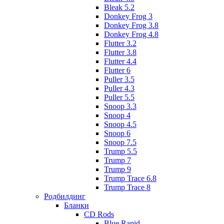
Bleak 5.2
Donkey Frog 3
Donkey Frog 3.8
Donkey Frog 4.8
Flutter 3.2
Flutter 3.8
Flutter 4.4
Flutter 6
Puller 3.5
Puller 4.3
Puller 5.5
Snoop 3.3
Snoop 4
Snoop 4.5
Snoop 6
Snoop 7.5
Trump 5.5
Trump 7
Trump 9
Trump Trace 6.8
Trump Trace 8
Родбилдинг
Бланки
CD Rods
Blue Rapid