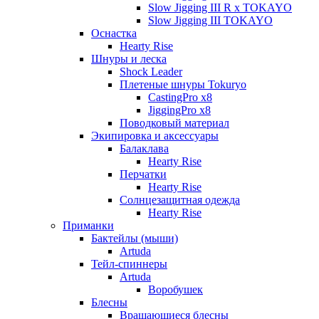
Slow Jigging III R x TOKAYO
Slow Jigging III TOKAYO
Оснастка
Hearty Rise
Шнуры и леска
Shock Leader
Плетеные шнуры Tokuryo
CastingPro x8
JiggingPro x8
Поводковый материал
Экипировка и аксессуары
Балаклава
Hearty Rise
Перчатки
Hearty Rise
Солнцезащитная одежда
Hearty Rise
Приманки
Бактейлы (мыши)
Artuda
Тейл-спиннеры
Artuda
Воробушек
Блесны
Вращающиеся блесны