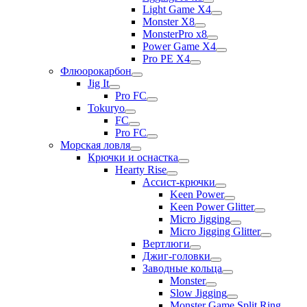
Light Game X4
Monster X8
MonsterPro x8
Power Game X4
Pro PE X4
Флюорокарбон
Jig It
Pro FC
Tokuryo
FC
Pro FC
Морская ловля
Крючки и оснастка
Hearty Rise
Ассист-крючки
Keen Power
Keen Power Glitter
Micro Jigging
Micro Jigging Glitter
Вертлюги
Джиг-головки
Заводные кольца
Monster
Slow Jigging
Monster Game Split Ring