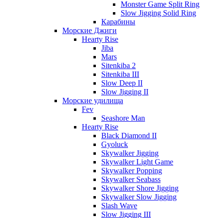
Monster Game Split Ring
Slow Jigging Solid Ring
Карабины
Морские Джиги
Hearty Rise
Jiba
Mars
Sitenkiba 2
Sitenkiba III
Slow Deep II
Slow Jigging II
Морские удилища
Fev
Seashore Man
Hearty Rise
Black Diamond II
Gyoluck
Skywalker Jigging
Skywalker Light Game
Skywalker Popping
Skywalker Seabass
Skywalker Shore Jigging
Skywalker Slow Jigging
Slash Wave
Slow Jigging III