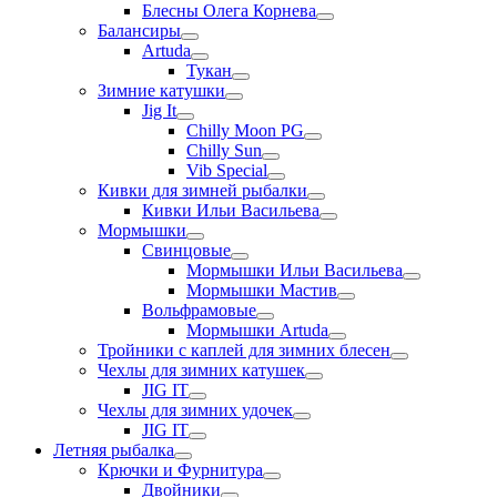
Блесны Олега Корнева
Балансиры
Artuda
Тукан
Зимние катушки
Jig It
Chilly Moon PG
Chilly Sun
Vib Special
Кивки для зимней рыбалки
Кивки Ильи Васильева
Мормышки
Свинцовые
Мормышки Ильи Васильева
Мормышки Мастив
Вольфрамовые
Мормышки Artuda
Тройники с каплей для зимних блесен
Чехлы для зимних катушек
JIG IT
Чехлы для зимних удочек
JIG IT
Летняя рыбалка
Крючки и Фурнитура
Двойники