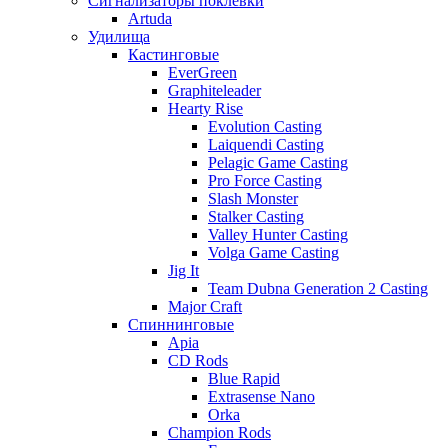
Сигнализаторы поклевки
Artuda
Удилища
Кастинговые
EverGreen
Graphiteleader
Hearty Rise
Evolution Casting
Laiquendi Casting
Pelagic Game Casting
Pro Force Casting
Slash Monster
Stalker Casting
Valley Hunter Casting
Volga Game Casting
Jig It
Team Dubna Generation 2 Casting
Major Craft
Спиннинговые
Apia
CD Rods
Blue Rapid
Extrasense Nano
Orka
Champion Rods