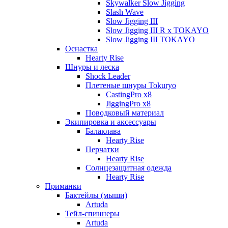
Skywalker Slow Jigging
Slash Wave
Slow Jigging III
Slow Jigging III R x TOKAYO
Slow Jigging III TOKAYO
Оснастка
Hearty Rise
Шнуры и леска
Shock Leader
Плетеные шнуры Tokuryo
CastingPro x8
JiggingPro x8
Поводковый материал
Экипировка и аксессуары
Балаклава
Hearty Rise
Перчатки
Hearty Rise
Солнцезащитная одежда
Hearty Rise
Приманки
Бактейлы (мыши)
Artuda
Тейл-спиннеры
Artuda