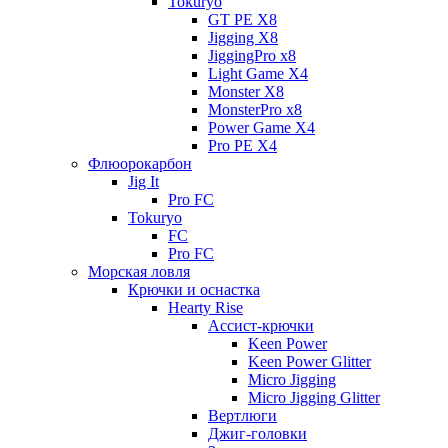
Tokuryo
GT PE X8
Jigging X8
JiggingPro x8
Light Game X4
Monster X8
MonsterPro x8
Power Game X4
Pro PE X4
Флюорокарбон
Jig It
Pro FC
Tokuryo
FC
Pro FC
Морская ловля
Крючки и оснастка
Hearty Rise
Ассист-крючки
Keen Power
Keen Power Glitter
Micro Jigging
Micro Jigging Glitter
Вертлюги
Джиг-головки