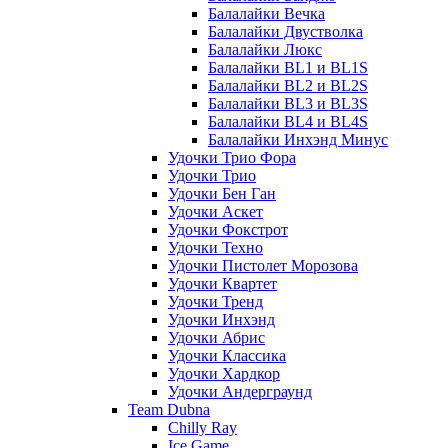
Балалайки Вечка
Балалайки Двустволка
Балалайки Люкс
Балалайки BL1 и BL1S
Балалайки BL2 и BL2S
Балалайки BL3 и BL3S
Балалайки BL4 и BL4S
Балалайки Инхэнд Минус
Удочки Трио Фора
Удочки Трио
Удочки Бен Ган
Удочки Аскет
Удочки Фокстрот
Удочки Техно
Удочки Пистолет Морозова
Удочки Квартет
Удочки Тренд
Удочки Инхэнд
Удочки Абрис
Удочки Классика
Удочки Хардкор
Удочки Андерграунд
Team Dubna
Chilly Ray
Ice Game