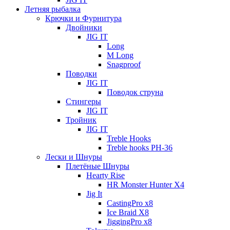
Летняя рыбалка
Крючки и Фурнитура
Двойники
JIG IT
Long
M Long
Snagproof
Поводки
JIG IT
Поводок струна
Стингеры
JIG IT
Тройник
JIG IT
Treble Hooks
Treble hooks PH-36
Лески и Шнуры
Плетёные Шнуры
Hearty Rise
HR Monster Hunter X4
Jig It
CastingPro x8
Ice Braid X8
JiggingPro x8