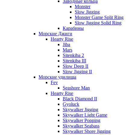
Заводные кольца
Monster
Slow Jigging
Monster Game Split Ring
Slow Jigging Solid Ring
Карабины
Морские Джиги
Hearty Rise
Jiba
Mars
Sitenkiba 2
Sitenkiba III
Slow Deep II
Slow Jigging II
Морские удилища
Fev
Seashore Man
Hearty Rise
Black Diamond II
Gyoluck
Skywalker Jigging
Skywalker Light Game
Skywalker Popping
Skywalker Seabass
Skywalker Shore Jigging