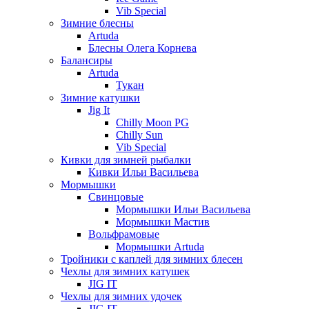
Vib Special
Зимние блесны
Artuda
Блесны Олега Корнева
Балансиры
Artuda
Тукан
Зимние катушки
Jig It
Chilly Moon PG
Chilly Sun
Vib Special
Кивки для зимней рыбалки
Кивки Ильи Васильева
Мормышки
Свинцовые
Мормышки Ильи Васильева
Мормышки Мастив
Вольфрамовые
Мормышки Artuda
Тройники с каплей для зимних блесен
Чехлы для зимних катушек
JIG IT
Чехлы для зимних удочек
JIG IT