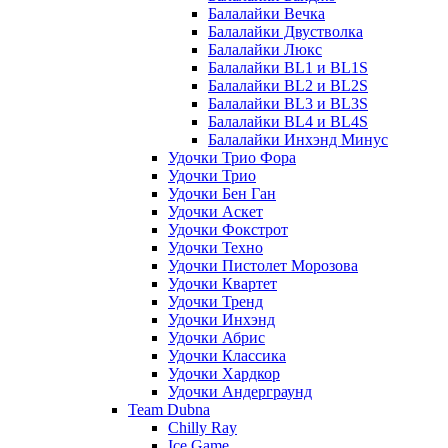
Балалайки Вечка
Балалайки Двустволка
Балалайки Люкс
Балалайки BL1 и BL1S
Балалайки BL2 и BL2S
Балалайки BL3 и BL3S
Балалайки BL4 и BL4S
Балалайки Инхэнд Минус
Удочки Трио Фора
Удочки Трио
Удочки Бен Ган
Удочки Аскет
Удочки Фокстрот
Удочки Техно
Удочки Пистолет Морозова
Удочки Квартет
Удочки Тренд
Удочки Инхэнд
Удочки Абрис
Удочки Классика
Удочки Хардкор
Удочки Андерграунд
Team Dubna
Chilly Ray
Ice Game