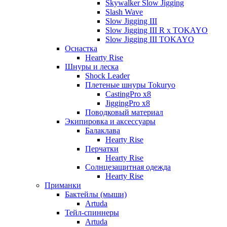
Skywalker Slow Jigging
Slash Wave
Slow Jigging III
Slow Jigging III R x TOKAYO
Slow Jigging III TOKAYO
Оснастка
Hearty Rise
Шнуры и леска
Shock Leader
Плетеные шнуры Tokuryo
CastingPro x8
JiggingPro x8
Поводковый материал
Экипировка и аксессуары
Балаклава
Hearty Rise
Перчатки
Hearty Rise
Солнцезащитная одежда
Hearty Rise
Приманки
Бактейлы (мыши)
Artuda
Тейл-спиннеры
Artuda