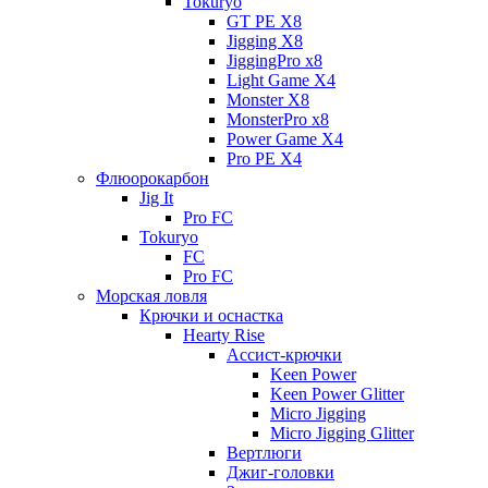
Tokuryo
GT PE X8
Jigging X8
JiggingPro x8
Light Game X4
Monster X8
MonsterPro x8
Power Game X4
Pro PE X4
Флюорокарбон
Jig It
Pro FC
Tokuryo
FC
Pro FC
Морская ловля
Крючки и оснастка
Hearty Rise
Ассист-крючки
Keen Power
Keen Power Glitter
Micro Jigging
Micro Jigging Glitter
Вертлюги
Джиг-головки