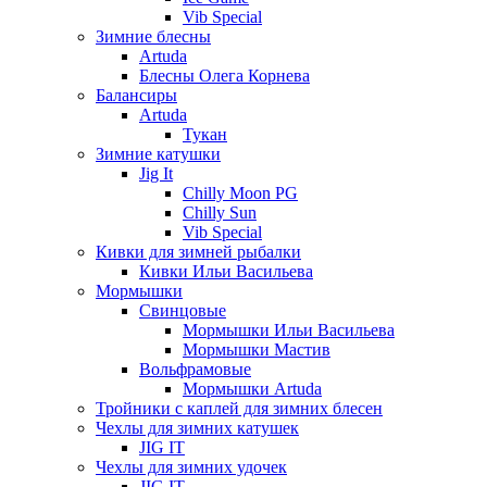
Vib Special
Зимние блесны
Artuda
Блесны Олега Корнева
Балансиры
Artuda
Тукан
Зимние катушки
Jig It
Chilly Moon PG
Chilly Sun
Vib Special
Кивки для зимней рыбалки
Кивки Ильи Васильева
Мормышки
Свинцовые
Мормышки Ильи Васильева
Мормышки Мастив
Вольфрамовые
Мормышки Artuda
Тройники с каплей для зимних блесен
Чехлы для зимних катушек
JIG IT
Чехлы для зимних удочек
JIG IT