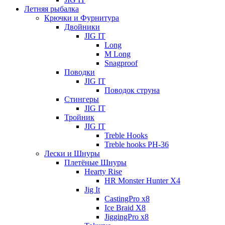
Летняя рыбалка
Крючки и Фурнитура
Двойники
JIG IT
Long
M Long
Snagproof
Поводки
JIG IT
Поводок струна
Стингеры
JIG IT
Тройник
JIG IT
Treble Hooks
Treble hooks PH-36
Лески и Шнуры
Плетёные Шнуры
Hearty Rise
HR Monster Hunter X4
Jig It
CastingPro x8
Ice Braid X8
JiggingPro x8