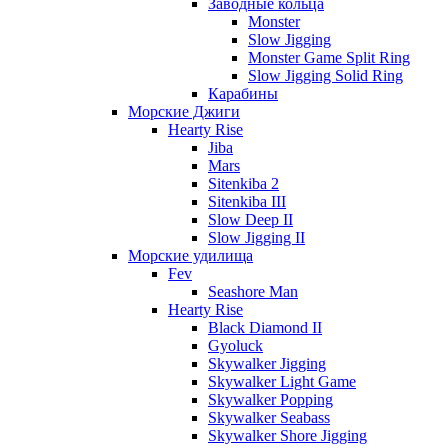
Заводные кольца
Monster
Slow Jigging
Monster Game Split Ring
Slow Jigging Solid Ring
Карабины
Морские Джиги
Hearty Rise
Jiba
Mars
Sitenkiba 2
Sitenkiba III
Slow Deep II
Slow Jigging II
Морские удилища
Fev
Seashore Man
Hearty Rise
Black Diamond II
Gyoluck
Skywalker Jigging
Skywalker Light Game
Skywalker Popping
Skywalker Seabass
Skywalker Shore Jigging