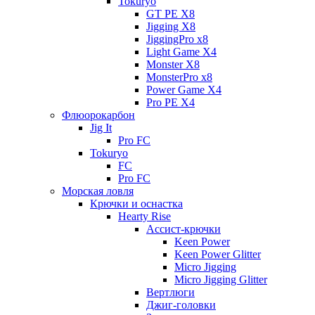
Tokuryo
GT PE X8
Jigging X8
JiggingPro x8
Light Game X4
Monster X8
MonsterPro x8
Power Game X4
Pro PE X4
Флюорокарбон
Jig It
Pro FC
Tokuryo
FC
Pro FC
Морская ловля
Крючки и оснастка
Hearty Rise
Ассист-крючки
Keen Power
Keen Power Glitter
Micro Jigging
Micro Jigging Glitter
Вертлюги
Джиг-головки