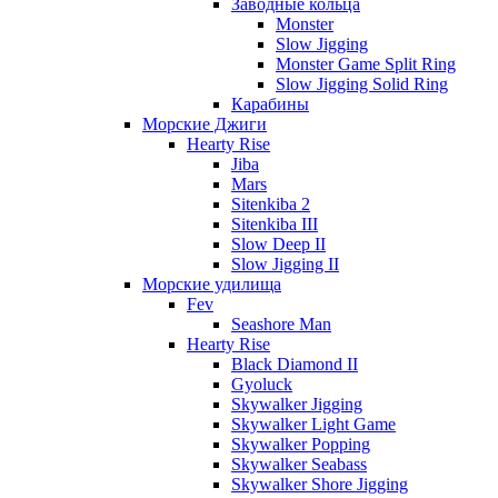
Заводные кольца
Monster
Slow Jigging
Monster Game Split Ring
Slow Jigging Solid Ring
Карабины
Морские Джиги
Hearty Rise
Jiba
Mars
Sitenkiba 2
Sitenkiba III
Slow Deep II
Slow Jigging II
Морские удилища
Fev
Seashore Man
Hearty Rise
Black Diamond II
Gyoluck
Skywalker Jigging
Skywalker Light Game
Skywalker Popping
Skywalker Seabass
Skywalker Shore Jigging