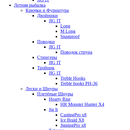
Летняя рыбалка
Крючки и Фурнитура
Двойники
JIG IT
Long
M Long
Snagproof
Поводки
JIG IT
Поводок струна
Стингеры
JIG IT
Тройник
JIG IT
Treble Hooks
Treble hooks PH-36
Лески и Шнуры
Плетёные Шнуры
Hearty Rise
HR Monster Hunter X4
Jig It
CastingPro x8
Ice Braid X8
JiggingPro x8