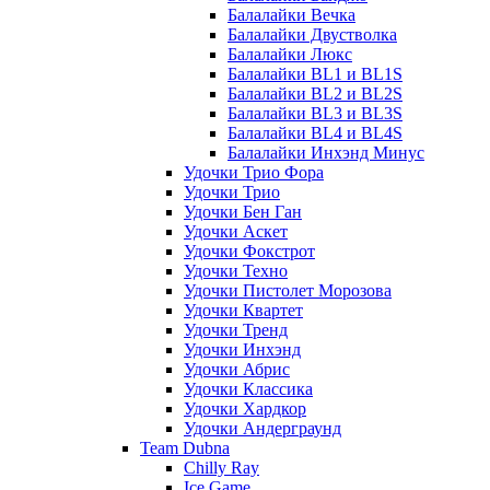
Балалайки Вечка
Балалайки Двустволка
Балалайки Люкс
Балалайки BL1 и BL1S
Балалайки BL2 и BL2S
Балалайки BL3 и BL3S
Балалайки BL4 и BL4S
Балалайки Инхэнд Минус
Удочки Трио Фора
Удочки Трио
Удочки Бен Ган
Удочки Аскет
Удочки Фокстрот
Удочки Техно
Удочки Пистолет Морозова
Удочки Квартет
Удочки Тренд
Удочки Инхэнд
Удочки Абрис
Удочки Классика
Удочки Хардкор
Удочки Андерграунд
Team Dubna
Chilly Ray
Ice Game