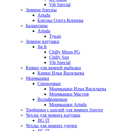
Vib Special
Зимние блесны
Artuda
Блесны Олега Корнева
Балансиры
Artuda
Тукан
Зимние катушки
Jig It
Chilly Moon PG
Chilly Sun
Vib Special
Кивки для зимней рыбалки
Кивки Ильи Васильева
Мормышки
Свинцовые
Мормышки Ильи Васильева
Мормышки Мастив
Вольфрамовые
Мормышки Artuda
Тройники с каплей для зимних блесен
Чехлы для зимних катушек
JIG IT
Чехлы для зимних удочек
JIG IT