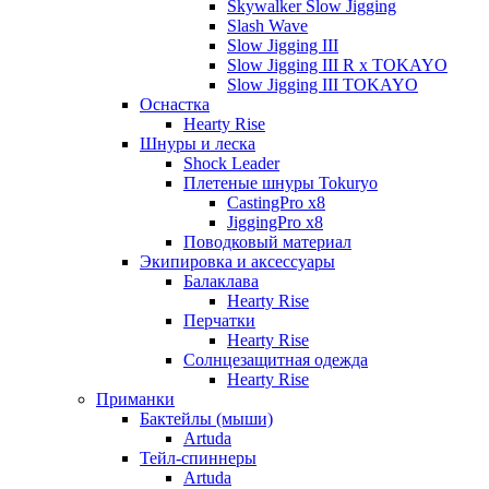
Skywalker Slow Jigging
Slash Wave
Slow Jigging III
Slow Jigging III R x TOKAYO
Slow Jigging III TOKAYO
Оснастка
Hearty Rise
Шнуры и леска
Shock Leader
Плетеные шнуры Tokuryo
CastingPro x8
JiggingPro x8
Поводковый материал
Экипировка и аксессуары
Балаклава
Hearty Rise
Перчатки
Hearty Rise
Солнцезащитная одежда
Hearty Rise
Приманки
Бактейлы (мыши)
Artuda
Тейл-спиннеры
Artuda