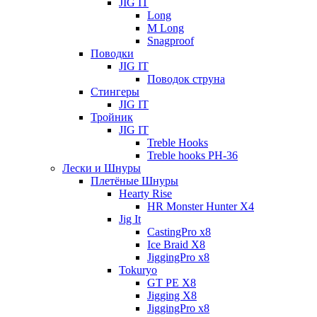
JIG IT
Long
M Long
Snagproof
Поводки
JIG IT
Поводок струна
Стингеры
JIG IT
Тройник
JIG IT
Treble Hooks
Treble hooks PH-36
Лески и Шнуры
Плетёные Шнуры
Hearty Rise
HR Monster Hunter X4
Jig It
CastingPro x8
Ice Braid X8
JiggingPro x8
Tokuryo
GT PE X8
Jigging X8
JiggingPro x8