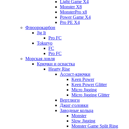
Light Game X4
Monster X8
MonsterPro x8
Power Game X4
Pro PE X4
Флюорокарбон
Jig It
Pro FC
Tokuryo
FC
Pro FC
Морская ловля
Крючки и оснастка
Hearty Rise
Ассист-крючки
Keen Power
Keen Power Glitter
Micro Jigging
Micro Jigging Glitter
Вертлюги
Джиг-головки
Заводные кольца
Monster
Slow Jigging
Monster Game Split Ring