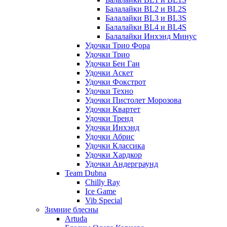
Балалайки BL2 и BL2S
Балалайки BL3 и BL3S
Балалайки BL4 и BL4S
Балалайки Инхэнд Минус
Удочки Трио Фора
Удочки Трио
Удочки Бен Ган
Удочки Аскет
Удочки Фокстрот
Удочки Техно
Удочки Пистолет Морозова
Удочки Квартет
Удочки Тренд
Удочки Инхэнд
Удочки Абрис
Удочки Классика
Удочки Хардкор
Удочки Андерграунд
Team Dubna
Chilly Ray
Ice Game
Vib Special
Зимние блесны
Artuda