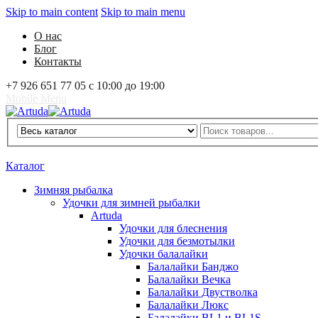
Skip to main content
Skip to main menu
О нас
Блог
Контакты
+7 926 651 77 05 с 10:00 до 19:00
Mobile Menu
Artuda
Search
0
Избранное
0
Корзина
Вход
Каталог
Зимняя рыбалка
Удочки для зимней рыбалки
Artuda
Удочки для блеснения
Удочки для безмотылки
Удочки балалайки
Балалайки Банджо
Балалайки Вечка
Балалайки Двустволка
Балалайки Люкс
Балалайки BL1 и BL1S