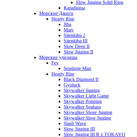
Slow Jigging Solid Ring
Карабины
Морские Джиги
Hearty Rise
Jiba
Mars
Sitenkiba 2
Sitenkiba III
Slow Deep II
Slow Jigging II
Морские удилища
Fev
Seashore Man
Hearty Rise
Black Diamond II
Gyoluck
Skywalker Jigging
Skywalker Light Game
Skywalker Popping
Skywalker Seabass
Skywalker Shore Jigging
Skywalker Slow Jigging
Slash Wave
Slow Jigging III
Slow Jigging III R x TOKAYO