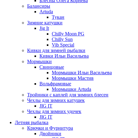
Блесны Олега Корнева
Балансиры
Artuda
Тукан
Зимние катушки
Jig It
Chilly Moon PG
Chilly Sun
Vib Special
Кивки для зимней рыбалки
Кивки Ильи Васильева
Мормышки
Свинцовые
Мормышки Ильи Васильева
Мормышки Мастив
Вольфрамовые
Мормышки Artuda
Тройники с каплей для зимних блесен
Чехлы для зимних катушек
JIG IT
Чехлы для зимних удочек
JIG IT
Летняя рыбалка
Крючки и Фурнитура
Двойники