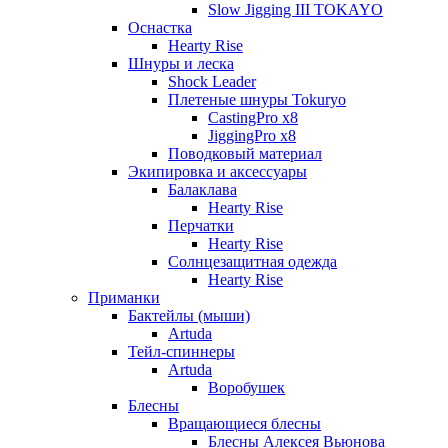
Slow Jigging III TOKAYO
Оснастка
Hearty Rise
Шнуры и леска
Shock Leader
Плетеные шнуры Tokuryo
CastingPro x8
JiggingPro x8
Поводковый материал
Экипировка и аксессуары
Балаклава
Hearty Rise
Перчатки
Hearty Rise
Солнцезащитная одежда
Hearty Rise
Приманки
Бактейлы (мыши)
Artuda
Тейл-спиннеры
Artuda
Воробушек
Блесны
Вращающиеся блесны
Блесны Алексея Вьюнова