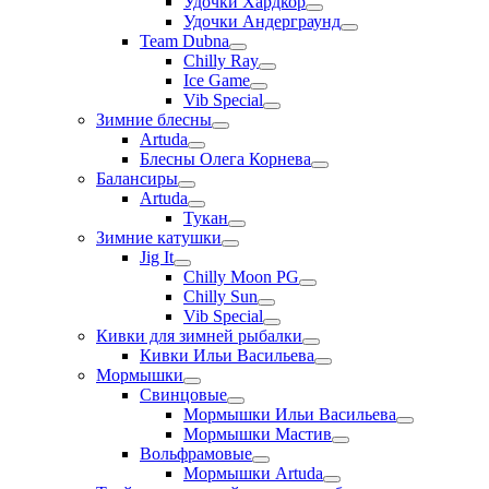
Удочки Хардкор
Удочки Андерграунд
Team Dubna
Chilly Ray
Ice Game
Vib Special
Зимние блесны
Artuda
Блесны Олега Корнева
Балансиры
Artuda
Тукан
Зимние катушки
Jig It
Chilly Moon PG
Chilly Sun
Vib Special
Кивки для зимней рыбалки
Кивки Ильи Васильева
Мормышки
Свинцовые
Мормышки Ильи Васильева
Мормышки Мастив
Вольфрамовые
Мормышки Artuda