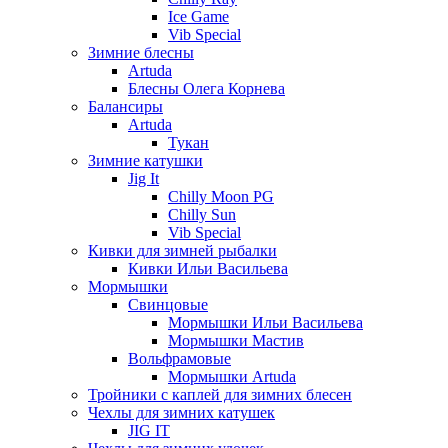
Ice Game
Vib Special
Зимние блесны
Artuda
Блесны Олега Корнева
Балансиры
Artuda
Тукан
Зимние катушки
Jig It
Chilly Moon PG
Chilly Sun
Vib Special
Кивки для зимней рыбалки
Кивки Ильи Васильева
Мормышки
Свинцовые
Мормышки Ильи Васильева
Мормышки Мастив
Вольфрамовые
Мормышки Artuda
Тройники с каплей для зимних блесен
Чехлы для зимних катушек
JIG IT