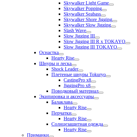
Skywalker Light Game
Skywalker Popping
Skywalker Seabass
Skywalker Shore Jigging
Skywalker Slow Jigging
Slash Wave
Slow Jigging III
Slow Jigging III R x TOKAYO
Slow Jigging III TOKAYO
Оснастка
Hearty Rise
Шнуры и леска
Shock Leader
Плетеные шнуры Tokuryo
CastingPro x8
JiggingPro x8
Поводковый материал
Экипировка и аксессуары
Балаклава
Hearty Rise
Перчатки
Hearty Rise
Солнцезащитная одежда
Hearty Rise
Приманки