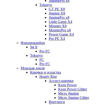
JiggingPro x8
Tokuryo
GT PE X8
Jigging X8
JiggingPro x8
Light Game X4
Monster X8
MonsterPro x8
Power Game X4
Pro PE X4
Флюорокарбон
Jig It
Pro FC
Tokuryo
FC
Pro FC
Морская ловля
Крючки и оснастка
Hearty Rise
Ассист-крючки
Keen Power
Keen Power Glitter
Micro Jigging
Micro Jigging Glitter
Вертлюги