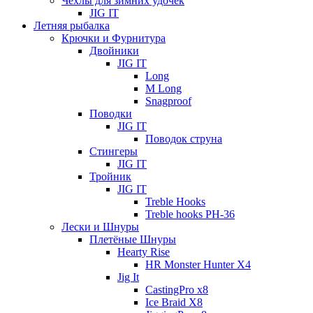
Чехлы для зимних удочек
JIG IT
Летняя рыбалка
Крючки и Фурнитура
Двойники
JIG IT
Long
M Long
Snagproof
Поводки
JIG IT
Поводок струна
Стингеры
JIG IT
Тройник
JIG IT
Treble Hooks
Treble hooks PH-36
Лески и Шнуры
Плетёные Шнуры
Hearty Rise
HR Monster Hunter X4
Jig It
CastingPro x8
Ice Braid X8