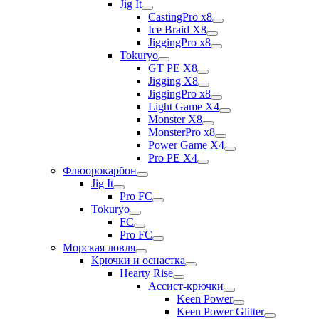
Jig It
CastingPro x8
Ice Braid X8
JiggingPro x8
Tokuryo
GT PE X8
Jigging X8
JiggingPro x8
Light Game X4
Monster X8
MonsterPro x8
Power Game X4
Pro PE X4
Флюорокарбон
Jig It
Pro FC
Tokuryo
FC
Pro FC
Морская ловля
Крючки и оснастка
Hearty Rise
Ассист-крючки
Keen Power
Keen Power Glitter