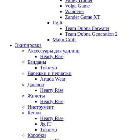
Valley Hunter
Volga Game
Wanderer
Zander Game XT
Jig It
Team Dubna Farwater
Team Dubna Generation 2
Major Craft
Экипировка
Аксессуары для удилищ
Hearty Rise
Банданы
Tokuryo
Варежки и перчатки
Artuda Wear
Джерси
Hearty Rise
Жилеты
Hearty Rise
Инструмент
Кепки
Hearty Rise
Jig IT
Tokuryo
Коробки