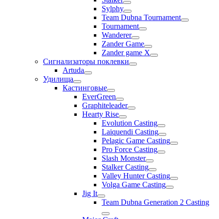
Sylphy
Team Dubna Tournament
Tournament
Wanderer
Zander Game
Zander game X
Сигнализаторы поклевки
Artuda
Удилища
Кастинговые
EverGreen
Graphiteleader
Hearty Rise
Evolution Casting
Laiquendi Casting
Pelagic Game Casting
Pro Force Casting
Slash Monster
Stalker Casting
Valley Hunter Casting
Volga Game Casting
Jig It
Team Dubna Generation 2 Casting