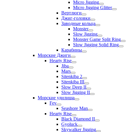
Micro Jigging
Micro Jigging Glitter
Вертлюги
Джиг-головки
Заводные кольца
Monster
Slow Jigging
Monster Game Split Ring
Slow Jigging Solid Ring
Карабины
Морские Джиги
Hearty Rise
Jiba
Mars
Sitenkiba 2
Sitenkiba III
Slow Deep II
Slow Jigging II
Морские удилища
Fev
Seashore Man
Hearty Rise
Black Diamond II
Gyoluck
Skywalker Jigging