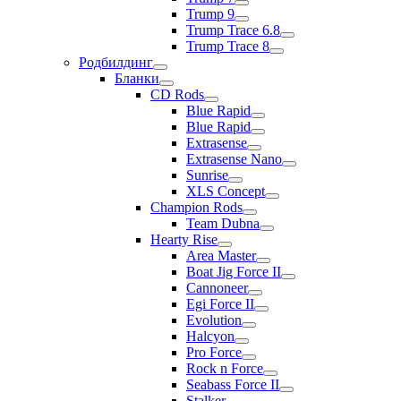
Trump 9
Trump Trace 6.8
Trump Trace 8
Родбилдинг
Бланки
CD Rods
Blue Rapid
Blue Rapid
Extrasense
Extrasense Nano
Sunrise
XLS Concept
Champion Rods
Team Dubna
Hearty Rise
Area Master
Boat Jig Force II
Cannoneer
Egi Force II
Evolution
Halcyon
Pro Force
Rock n Force
Seabass Force II
Stalker