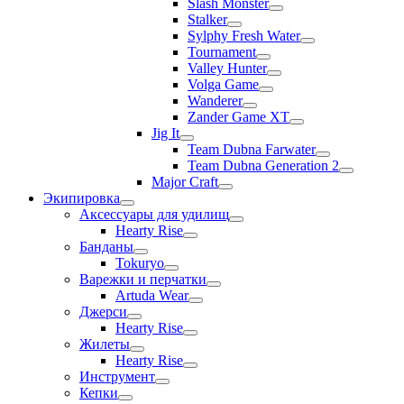
Slash Monster
Stalker
Sylphy Fresh Water
Tournament
Valley Hunter
Volga Game
Wanderer
Zander Game XT
Jig It
Team Dubna Farwater
Team Dubna Generation 2
Major Craft
Экипировка
Аксессуары для удилищ
Hearty Rise
Банданы
Tokuryo
Варежки и перчатки
Artuda Wear
Джерси
Hearty Rise
Жилеты
Hearty Rise
Инструмент
Кепки