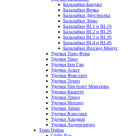
Балалайки Банджо
Балалайки Вечка
Балалайки Двустволка
Балалайки Люкс
Балалайки BL1 и BL1S
Балалайки BL2 и BL2S
Балалайки BL3 и BL3S
Балалайки BL4 и BL4S
Балалайки Инхэнд Минус
Удочки Трио Фора
Удочки Трио
Удочки Бен Ган
Удочки Аскет
Удочки Фокстрот
Удочки Техно
Удочки Пистолет Морозова
Удочки Квартет
Удочки Тренд
Удочки Инхэнд
Удочки Абрис
Удочки Классика
Удочки Хардкор
Удочки Андерграунд
Team Dubna
Chilly Ray