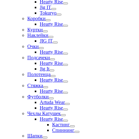
Hearty Rise
Jig IT
Tokuryo
Коробки
Hearty Rise
Куртки
Наклейки
JIG IT
Очки
Hearty Rise
Подсачеки
Hearty Rise
Jig It
Полотенца
Hearty Rise
Стяжка
Hearty Rise
Футболки
Artuda Wear
Hearty Rise
Чехлы Катушек
Hearty Rise
Кастинг
Спиннинг
Шапки