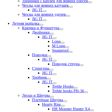
Тройники с каплей для зимних блесен
Чехлы для зимних катушек
JIG IT
Чехлы для зимних удочек
JIG IT
Летняя рыбалка
Крючки и Фурнитура
Двойники
JIG IT
Long
M Long
Snagproof
Поводки
JIG IT
Поводок струна
Стингеры
JIG IT
Тройник
JIG IT
Treble Hooks
Treble hooks PH-36
Лески и Шнуры
Плетёные Шнуры
Hearty Rise
HR Monster Hunter X4