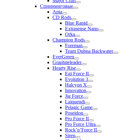
Major Craft
Спиннинговые
Apia
CD Rods
Blue Rapid
Extrasense Nano
Orka
Champion Rods
Foreman
Team Dubna Backwater
EverGreen
Graphiteleader
Hearty Rise
Egi Force II
Evolution 3
Halcyon X
Innovation
Jig Force
Laiquendi
Pelagic Game
Poseidon
Pro Force II
Pro Force Ultra
Rock’n’Force II
Siren