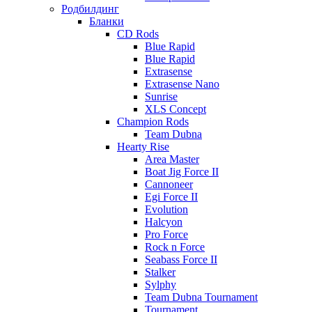
Родбилдинг
Бланки
CD Rods
Blue Rapid
Blue Rapid
Extrasense
Extrasense Nano
Sunrise
XLS Concept
Champion Rods
Team Dubna
Hearty Rise
Area Master
Boat Jig Force II
Cannoneer
Egi Force II
Evolution
Halcyon
Pro Force
Rock n Force
Seabass Force II
Stalker
Sylphy
Team Dubna Tournament
Tournament