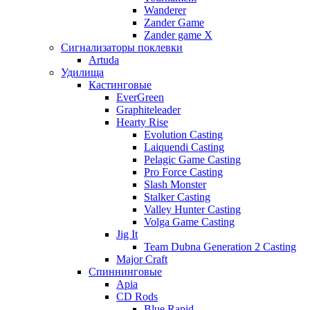
Wanderer
Zander Game
Zander game X
Сигнализаторы поклевки
Artuda
Удилища
Кастинговые
EverGreen
Graphiteleader
Hearty Rise
Evolution Casting
Laiquendi Casting
Pelagic Game Casting
Pro Force Casting
Slash Monster
Stalker Casting
Valley Hunter Casting
Volga Game Casting
Jig It
Team Dubna Generation 2 Casting
Major Craft
Спиннинговые
Apia
CD Rods
Blue Rapid