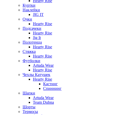
Hearty Rise
Куртки
Наклейки
JIG IT
Очки
Hearty Rise
Подсачеки
Hearty Rise
Jig It
Полотенца
Hearty Rise
Стяжка
Hearty Rise
Футболки
Artuda Wear
Hearty Rise
Чехлы Катушек
Hearty Rise
Кастинг
Спиннинг
Шапки
Artuda Wear
Team Dubna
Шорты
Термосы