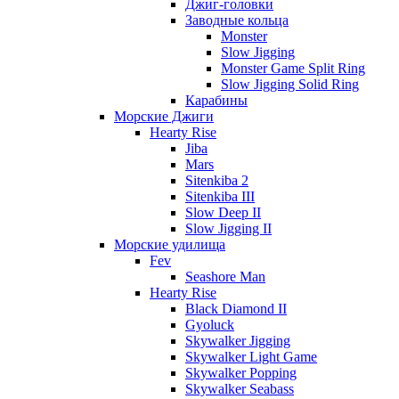
Джиг-головки
Заводные кольца
Monster
Slow Jigging
Monster Game Split Ring
Slow Jigging Solid Ring
Карабины
Морские Джиги
Hearty Rise
Jiba
Mars
Sitenkiba 2
Sitenkiba III
Slow Deep II
Slow Jigging II
Морские удилища
Fev
Seashore Man
Hearty Rise
Black Diamond II
Gyoluck
Skywalker Jigging
Skywalker Light Game
Skywalker Popping
Skywalker Seabass