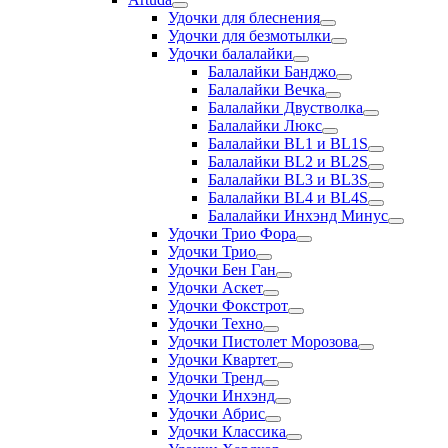
Удочки для блеснения
Удочки для безмотылки
Удочки балалайки
Балалайки Банджо
Балалайки Вечка
Балалайки Двустволка
Балалайки Люкс
Балалайки BL1 и BL1S
Балалайки BL2 и BL2S
Балалайки BL3 и BL3S
Балалайки BL4 и BL4S
Балалайки Инхэнд Минус
Удочки Трио Фора
Удочки Трио
Удочки Бен Ган
Удочки Аскет
Удочки Фокстрот
Удочки Техно
Удочки Пистолет Морозова
Удочки Квартет
Удочки Тренд
Удочки Инхэнд
Удочки Абрис
Удочки Классика