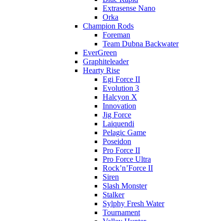
Extrasense Nano
Orka
Champion Rods
Foreman
Team Dubna Backwater
EverGreen
Graphiteleader
Hearty Rise
Egi Force II
Evolution 3
Halcyon X
Innovation
Jig Force
Laiquendi
Pelagic Game
Poseidon
Pro Force II
Pro Force Ultra
Rock’n’Force II
Siren
Slash Monster
Stalker
Sylphy Fresh Water
Tournament