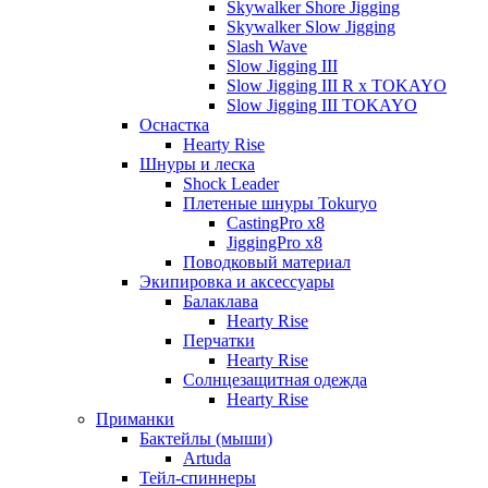
Skywalker Shore Jigging
Skywalker Slow Jigging
Slash Wave
Slow Jigging III
Slow Jigging III R x TOKAYO
Slow Jigging III TOKAYO
Оснастка
Hearty Rise
Шнуры и леска
Shock Leader
Плетеные шнуры Tokuryo
CastingPro x8
JiggingPro x8
Поводковый материал
Экипировка и аксессуары
Балаклава
Hearty Rise
Перчатки
Hearty Rise
Солнцезащитная одежда
Hearty Rise
Приманки
Бактейлы (мыши)
Artuda
Тейл-спиннеры