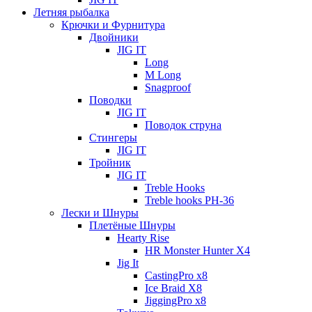
Летняя рыбалка
Крючки и Фурнитура
Двойники
JIG IT
Long
M Long
Snagproof
Поводки
JIG IT
Поводок струна
Стингеры
JIG IT
Тройник
JIG IT
Treble Hooks
Treble hooks PH-36
Лески и Шнуры
Плетёные Шнуры
Hearty Rise
HR Monster Hunter X4
Jig It
CastingPro x8
Ice Braid X8
JiggingPro x8