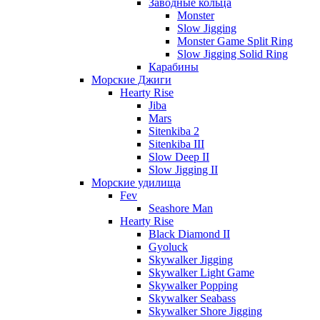
Заводные кольца
Monster
Slow Jigging
Monster Game Split Ring
Slow Jigging Solid Ring
Карабины
Морские Джиги
Hearty Rise
Jiba
Mars
Sitenkiba 2
Sitenkiba III
Slow Deep II
Slow Jigging II
Морские удилища
Fev
Seashore Man
Hearty Rise
Black Diamond II
Gyoluck
Skywalker Jigging
Skywalker Light Game
Skywalker Popping
Skywalker Seabass
Skywalker Shore Jigging