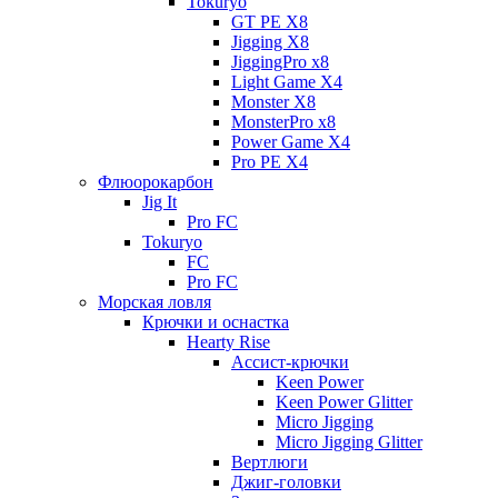
Tokuryo
GT PE X8
Jigging X8
JiggingPro x8
Light Game X4
Monster X8
MonsterPro x8
Power Game X4
Pro PE X4
Флюорокарбон
Jig It
Pro FC
Tokuryo
FC
Pro FC
Морская ловля
Крючки и оснастка
Hearty Rise
Ассист-крючки
Keen Power
Keen Power Glitter
Micro Jigging
Micro Jigging Glitter
Вертлюги
Джиг-головки