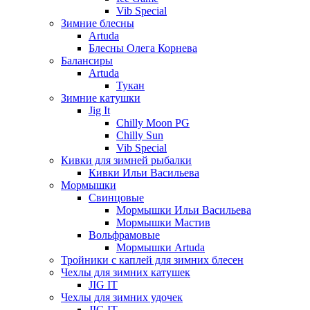
Vib Special
Зимние блесны
Artuda
Блесны Олега Корнева
Балансиры
Artuda
Тукан
Зимние катушки
Jig It
Chilly Moon PG
Chilly Sun
Vib Special
Кивки для зимней рыбалки
Кивки Ильи Васильева
Мормышки
Свинцовые
Мормышки Ильи Васильева
Мормышки Мастив
Вольфрамовые
Мормышки Artuda
Тройники с каплей для зимних блесен
Чехлы для зимних катушек
JIG IT
Чехлы для зимних удочек
JIG IT