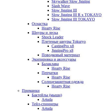
Skywalker Slow Jigging
Slash Wave
Slow Jigging III
Slow Jigging III R x TOKAYO
Slow Jigging III TOKAYO
Оснастка
Hearty Rise
Шнуры и леска
Shock Leader
Плетеные шнуры Tokuryo
CastingPro x8
JiggingPro x8
Поводковый материал
Экипировка и аксессуары
Балаклава
Hearty Rise
Перчатки
Hearty Rise
Солнцезащитная одежда
Hearty Rise
Приманки
Бактейлы (мыши)
Artuda
Тейл-спиннеры
Artuda