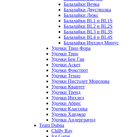
Балалайки Вечка
Балалайки Двустволка
Балалайки Люкс
Балалайки BL1 и BL1S
Балалайки BL2 и BL2S
Балалайки BL3 и BL3S
Балалайки BL4 и BL4S
Балалайки Инхэнд Минус
Удочки Трио Фора
Удочки Трио
Удочки Бен Ган
Удочки Аскет
Удочки Фокстрот
Удочки Техно
Удочки Пистолет Морозова
Удочки Квартет
Удочки Тренд
Удочки Инхэнд
Удочки Абрис
Удочки Классика
Удочки Хардкор
Удочки Андерграунд
Team Dubna
Chilly Ray
Ice Game