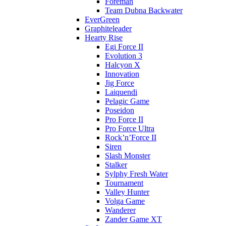
Foreman
Team Dubna Backwater
EverGreen
Graphiteleader
Hearty Rise
Egi Force II
Evolution 3
Halcyon X
Innovation
Jig Force
Laiquendi
Pelagic Game
Poseidon
Pro Force II
Pro Force Ultra
Rock’n’Force II
Siren
Slash Monster
Stalker
Sylphy Fresh Water
Tournament
Valley Hunter
Volga Game
Wanderer
Zander Game XT