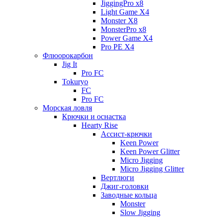
JiggingPro x8
Light Game X4
Monster X8
MonsterPro x8
Power Game X4
Pro PE X4
Флюорокарбон
Jig It
Pro FC
Tokuryo
FC
Pro FC
Морская ловля
Крючки и оснастка
Hearty Rise
Ассист-крючки
Keen Power
Keen Power Glitter
Micro Jigging
Micro Jigging Glitter
Вертлюги
Джиг-головки
Заводные кольца
Monster
Slow Jigging