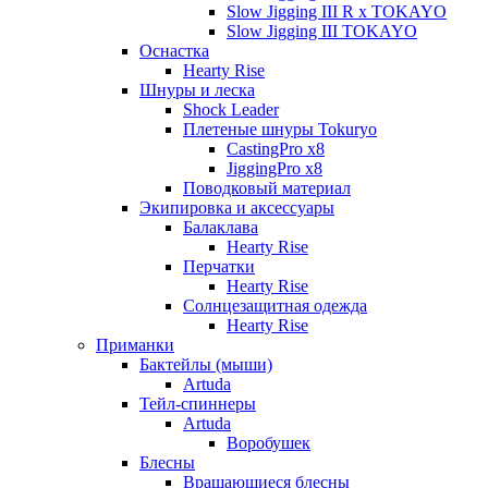
Slow Jigging III R x TOKAYO
Slow Jigging III TOKAYO
Оснастка
Hearty Rise
Шнуры и леска
Shock Leader
Плетеные шнуры Tokuryo
CastingPro x8
JiggingPro x8
Поводковый материал
Экипировка и аксессуары
Балаклава
Hearty Rise
Перчатки
Hearty Rise
Солнцезащитная одежда
Hearty Rise
Приманки
Бактейлы (мыши)
Artuda
Тейл-спиннеры
Artuda
Воробушек
Блесны
Вращающиеся блесны