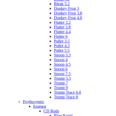
Bleak 5.2
Donkey Frog 3
Donkey Frog 3.8
Donkey Frog 4.8
Flutter 3.2
Flutter 3.8
Flutter 4.4
Flutter 6
Puller 3.5
Puller 4.3
Puller 5.5
Snoop 3.3
Snoop 4
Snoop 4.5
Snoop 6
Snoop 7.5
Trump 5.5
Trump 7
Trump 9
Trump Trace 6.8
Trump Trace 8
Родбилдинг
Бланки
CD Rods
Blue Rapid