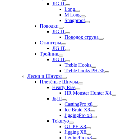
JIG IT
Long
M Long
Snagproof
Поводки
JIG IT
Поводок струна
Стингеры
JIG IT
Тройник
JIG IT
Treble Hooks
Treble hooks PH-36
Лески и Шнуры
Плетёные Шнуры
Hearty Rise
HR Monster Hunter X4
Jig It
CastingPro x8
Ice Braid X8
JiggingPro x8
Tokuryo
GT PE X8
Jigging X8
JiggingPro x8