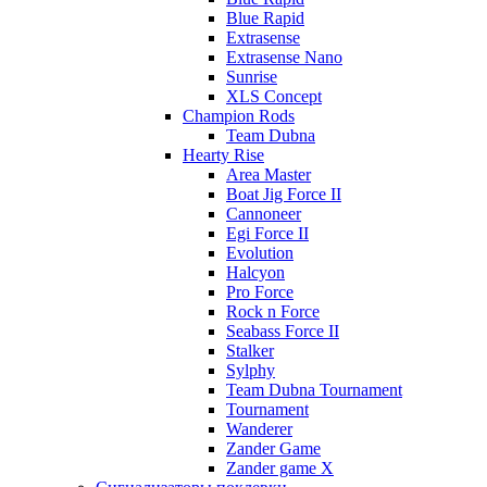
Blue Rapid
Extrasense
Extrasense Nano
Sunrise
XLS Concept
Champion Rods
Team Dubna
Hearty Rise
Area Master
Boat Jig Force II
Cannoneer
Egi Force II
Evolution
Halcyon
Pro Force
Rock n Force
Seabass Force II
Stalker
Sylphy
Team Dubna Tournament
Tournament
Wanderer
Zander Game
Zander game X