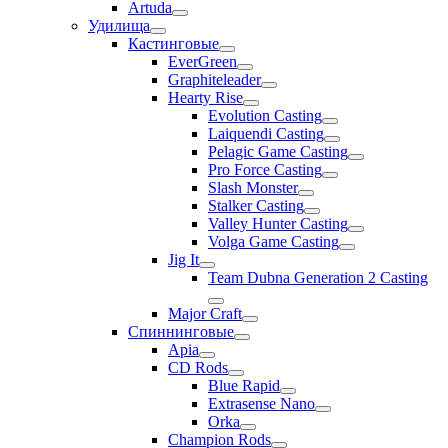
Artuda
Удилища
Кастинговые
EverGreen
Graphiteleader
Hearty Rise
Evolution Casting
Laiquendi Casting
Pelagic Game Casting
Pro Force Casting
Slash Monster
Stalker Casting
Valley Hunter Casting
Volga Game Casting
Jig It
Team Dubna Generation 2 Casting
Major Craft
Спиннинговые
Apia
CD Rods
Blue Rapid
Extrasense Nano
Orka
Champion Rods