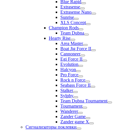
Blue Rapid
Extrasense
Extrasense Nano
Sunrise
XLS Concept
Champion Rods
Team Dubna
Hearty Rise
Area Master
Boat Jig Force II
Cannoneer
Egi Force II
Evolution
Halcyon
Pro Force
Rock n Force
Seabass Force II
Stalker
Sylphy
Team Dubna Tournament
Tournament
Wanderer
Zander Game
Zander game X
Сигнализаторы поклевки