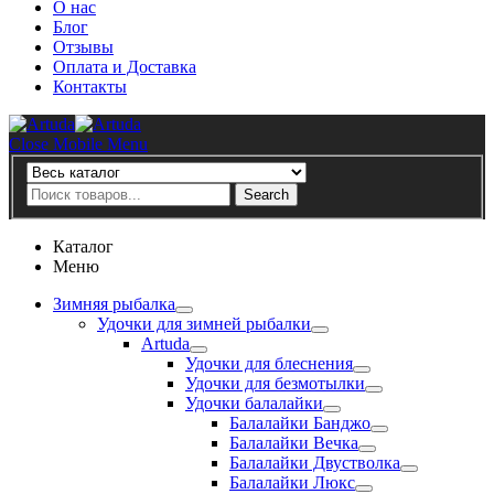
О нас
Блог
Отзывы
Оплата и Доставка
Контакты
Artuda
Close Mobile Menu
Search
Search
Каталог
Меню
Зимняя рыбалка
Удочки для зимней рыбалки
Artuda
Удочки для блеснения
Удочки для безмотылки
Удочки балалайки
Балалайки Банджо
Балалайки Вечка
Балалайки Двустволка
Балалайки Люкс