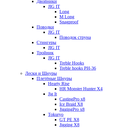
Двойники
JIG IT
Long
M Long
Snagproof
Поводки
JIG IT
Поводок струна
Стингеры
JIG IT
Тройник
JIG IT
Treble Hooks
Treble hooks PH-36
Лески и Шнуры
Плетёные Шнуры
Hearty Rise
HR Monster Hunter X4
Jig It
CastingPro x8
Ice Braid X8
JiggingPro x8
Tokuryo
GT PE X8
Jigging X8