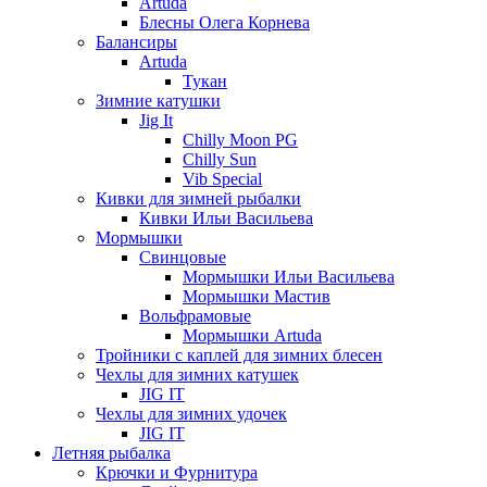
Artuda
Блесны Олега Корнева
Балансиры
Artuda
Тукан
Зимние катушки
Jig It
Chilly Moon PG
Chilly Sun
Vib Special
Кивки для зимней рыбалки
Кивки Ильи Васильева
Мормышки
Свинцовые
Мормышки Ильи Васильева
Мормышки Мастив
Вольфрамовые
Мормышки Artuda
Тройники с каплей для зимних блесен
Чехлы для зимних катушек
JIG IT
Чехлы для зимних удочек
JIG IT
Летняя рыбалка
Крючки и Фурнитура