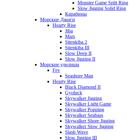
Monster Game Split Ring
Slow Jigging Solid Ring
Карабины
Морские Джиги
Hearty Rise
Jiba
Mars
Sitenkiba 2
Sitenkiba III
Slow Deep II
Slow Jigging II
Морские удилища
Fev
Seashore Man
Hearty Rise
Black Diamond II
Gyoluck
Skywalker Jigging
Skywalker Light Game
Skywalker Popping
Skywalker Seabass
Skywalker Shore Jigging
Skywalker Slow Jigging
Slash Wave
Slow Jigging III