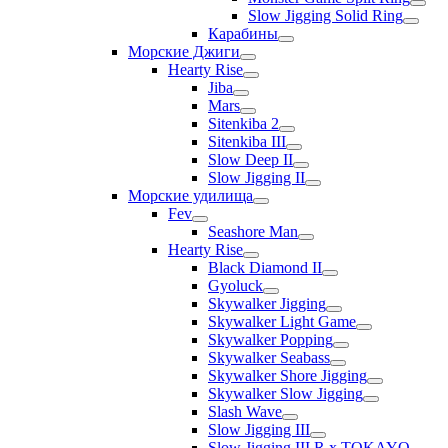
Slow Jigging Solid Ring
Карабины
Морские Джиги
Hearty Rise
Jiba
Mars
Sitenkiba 2
Sitenkiba III
Slow Deep II
Slow Jigging II
Морские удилища
Fev
Seashore Man
Hearty Rise
Black Diamond II
Gyoluck
Skywalker Jigging
Skywalker Light Game
Skywalker Popping
Skywalker Seabass
Skywalker Shore Jigging
Skywalker Slow Jigging
Slash Wave
Slow Jigging III
Slow Jigging III R x TOKAYO