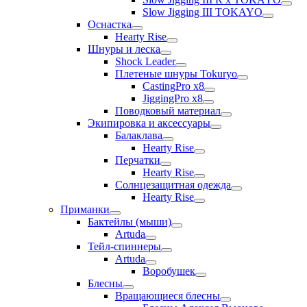
Slow Jigging III TOKAYO
Оснастка
Hearty Rise
Шнуры и леска
Shock Leader
Плетеные шнуры Tokuryo
CastingPro x8
JiggingPro x8
Поводковый материал
Экипировка и аксессуары
Балаклава
Hearty Rise
Перчатки
Hearty Rise
Солнцезащитная одежда
Hearty Rise
Приманки
Бактейлы (мыши)
Artuda
Тейл-спиннеры
Artuda
Воробушек
Блесны
Вращающиеся блесны