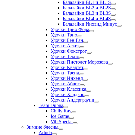
Балалайки BL1 и BL1S
Балалайки BL2 и BL2S
Балалайки BL3 и BL3S
Балалайки BL4 и BL4S
Балалайки Инхэнд Минус
Удочки Трио Фора
Удочки Трио
Удочки Бен Ган
Удочки Аскет
Удочки Фокстрот
Удочки Техно
Удочки Пистолет Морозова
Удочки Квартет
Удочки Тренд
Удочки Инхэнд
Удочки Абрис
Удочки Классика
Удочки Хардкор
Удочки Андерграунд
Team Dubna
Chilly Ray
Ice Game
Vib Special
Зимние блесны
Artuda