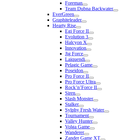
Foreman
Team Dubna Backwater
EverGreen
Graphiteleader
Hearty Rise
Egi Force II
Evolution 3
Halcyon X
Innovation
Jig Force
Laiquendi
Pelagic Game
Poseidon
Pro Force II
Pro Force Ultra
Rock’n’Force II
Siren
Slash Monster
Stalker
Sylphy Fresh Water
Tournament
Valley Hunter
Volga Game
Wanderer
Zander Game XT