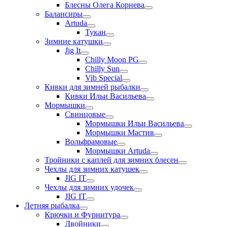
Блесны Олега Корнева
Балансиры
Artuda
Тукан
Зимние катушки
Jig It
Chilly Moon PG
Chilly Sun
Vib Special
Кивки для зимней рыбалки
Кивки Ильи Васильева
Мормышки
Свинцовые
Мормышки Ильи Васильева
Мормышки Мастив
Вольфрамовые
Мормышки Artuda
Тройники с каплей для зимних блесен
Чехлы для зимних катушек
JIG IT
Чехлы для зимних удочек
JIG IT
Летняя рыбалка
Крючки и Фурнитура
Двойники