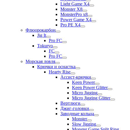
Light Game X4
Monster X8
MonsterPro x8
Power Game X4
Pro PE X4
Флюорокарбон
Jig It
Pro FC
Tokuryo
FC
Pro FC
Морская ловля
Крючки и оснастка
Hearty Rise
Ассист-крючки
Keen Power
Keen Power Glitter
Micro Jigging
Micro Jigging Glitter
Вертлюги
Джиг-головки
Заводные кольца
Monster
Slow Jigging
Monster Game Split Ring