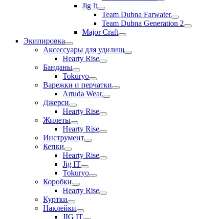
Jig It
Team Dubna Farwater
Team Dubna Generation 2
Major Craft
Экипировка
Аксессуары для удилищ
Hearty Rise
Банданы
Tokuryo
Варежки и перчатки
Artuda Wear
Джерси
Hearty Rise
Жилеты
Hearty Rise
Инструмент
Кепки
Hearty Rise
Jig IT
Tokuryo
Коробки
Hearty Rise
Куртки
Наклейки
JIG IT