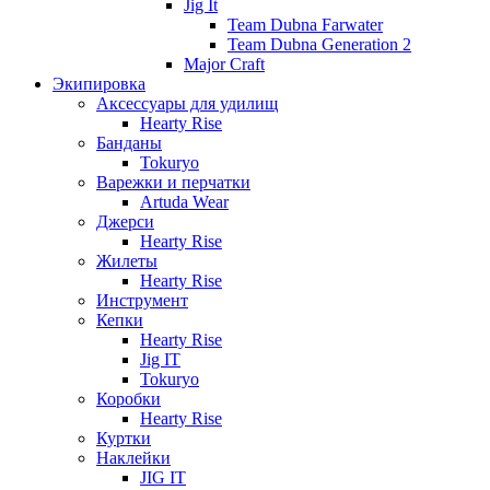
Jig It
Team Dubna Farwater
Team Dubna Generation 2
Major Craft
Экипировка
Аксессуары для удилищ
Hearty Rise
Банданы
Tokuryo
Варежки и перчатки
Artuda Wear
Джерси
Hearty Rise
Жилеты
Hearty Rise
Инструмент
Кепки
Hearty Rise
Jig IT
Tokuryo
Коробки
Hearty Rise
Куртки
Наклейки
JIG IT