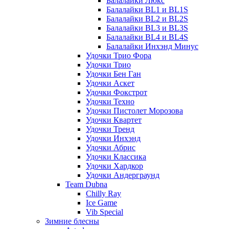
Балалайки Люкс
Балалайки BL1 и BL1S
Балалайки BL2 и BL2S
Балалайки BL3 и BL3S
Балалайки BL4 и BL4S
Балалайки Инхэнд Минус
Удочки Трио Фора
Удочки Трио
Удочки Бен Ган
Удочки Аскет
Удочки Фокстрот
Удочки Техно
Удочки Пистолет Морозова
Удочки Квартет
Удочки Тренд
Удочки Инхэнд
Удочки Абрис
Удочки Классика
Удочки Хардкор
Удочки Андерграунд
Team Dubna
Chilly Ray
Ice Game
Vib Special
Зимние блесны