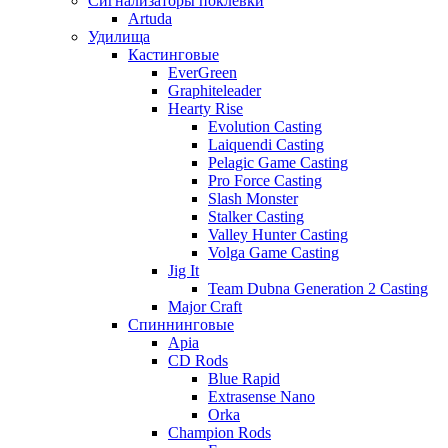
Сигнализаторы поклевки
Artuda
Удилища
Кастинговые
EverGreen
Graphiteleader
Hearty Rise
Evolution Casting
Laiquendi Casting
Pelagic Game Casting
Pro Force Casting
Slash Monster
Stalker Casting
Valley Hunter Casting
Volga Game Casting
Jig It
Team Dubna Generation 2 Casting
Major Craft
Спиннинговые
Apia
CD Rods
Blue Rapid
Extrasense Nano
Orka
Champion Rods