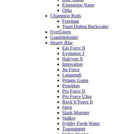
Extrasense Nano
Orka
Champion Rods
Foreman
Team Dubna Backwater
EverGreen
Graphiteleader
Hearty Rise
Egi Force II
Evolution 3
Halcyon X
Innovation
Jig Force
Laiquendi
Pelagic Game
Poseidon
Pro Force II
Pro Force Ultra
Rock’n’Force II
Siren
Slash Monster
Stalker
Sylphy Fresh Water
Tournament