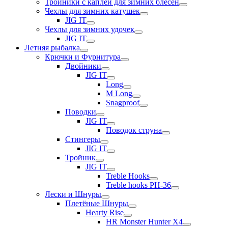
Тройники с каплей для зимних блесен
Чехлы для зимних катушек
JIG IT
Чехлы для зимних удочек
JIG IT
Летняя рыбалка
Крючки и Фурнитура
Двойники
JIG IT
Long
M Long
Snagproof
Поводки
JIG IT
Поводок струна
Стингеры
JIG IT
Тройник
JIG IT
Treble Hooks
Treble hooks PH-36
Лески и Шнуры
Плетёные Шнуры
Hearty Rise
HR Monster Hunter X4