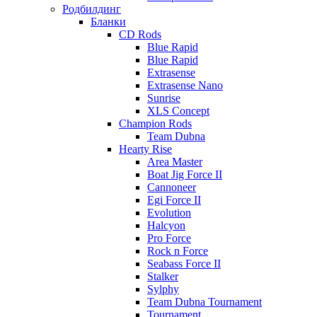
Родбилдинг
Бланки
CD Rods
Blue Rapid
Blue Rapid
Extrasense
Extrasense Nano
Sunrise
XLS Concept
Champion Rods
Team Dubna
Hearty Rise
Area Master
Boat Jig Force II
Cannoneer
Egi Force II
Evolution
Halcyon
Pro Force
Rock n Force
Seabass Force II
Stalker
Sylphy
Team Dubna Tournament
Tournament