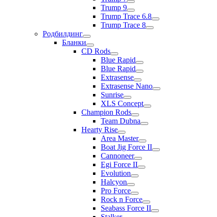
Trump 9
Trump Trace 6.8
Trump Trace 8
Родбилдинг
Бланки
CD Rods
Blue Rapid
Blue Rapid
Extrasense
Extrasense Nano
Sunrise
XLS Concept
Champion Rods
Team Dubna
Hearty Rise
Area Master
Boat Jig Force II
Cannoneer
Egi Force II
Evolution
Halcyon
Pro Force
Rock n Force
Seabass Force II
Stalker