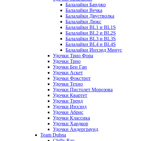
Балалайки Банджо
Балалайки Вечка
Балалайки Двустволка
Балалайки Люкс
Балалайки BL1 и BL1S
Балалайки BL2 и BL2S
Балалайки BL3 и BL3S
Балалайки BL4 и BL4S
Балалайки Инхэнд Минус
Удочки Трио Фора
Удочки Трио
Удочки Бен Ган
Удочки Аскет
Удочки Фокстрот
Удочки Техно
Удочки Пистолет Морозова
Удочки Квартет
Удочки Тренд
Удочки Инхэнд
Удочки Абрис
Удочки Классика
Удочки Хардкор
Удочки Андерграунд
Team Dubna
Chilly Ray