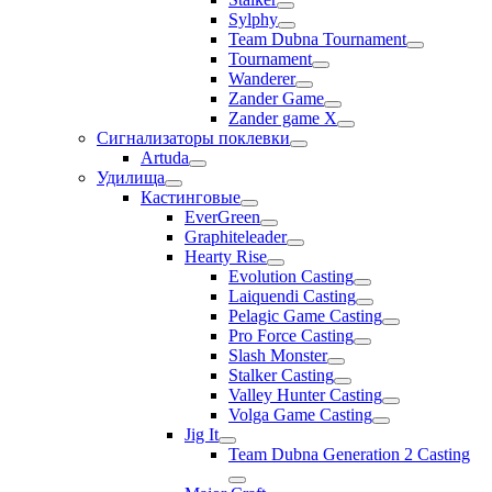
Sylphy
Team Dubna Tournament
Tournament
Wanderer
Zander Game
Zander game X
Сигнализаторы поклевки
Artuda
Удилища
Кастинговые
EverGreen
Graphiteleader
Hearty Rise
Evolution Casting
Laiquendi Casting
Pelagic Game Casting
Pro Force Casting
Slash Monster
Stalker Casting
Valley Hunter Casting
Volga Game Casting
Jig It
Team Dubna Generation 2 Casting