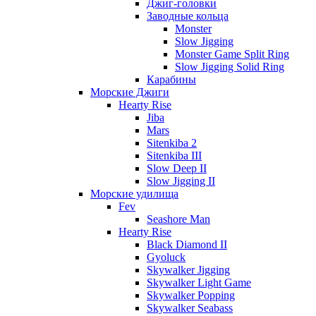
Джиг-головки
Заводные кольца
Monster
Slow Jigging
Monster Game Split Ring
Slow Jigging Solid Ring
Карабины
Морские Джиги
Hearty Rise
Jiba
Mars
Sitenkiba 2
Sitenkiba III
Slow Deep II
Slow Jigging II
Морские удилища
Fev
Seashore Man
Hearty Rise
Black Diamond II
Gyoluck
Skywalker Jigging
Skywalker Light Game
Skywalker Popping
Skywalker Seabass