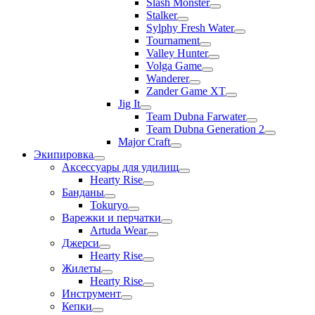
Slash Monster
Stalker
Sylphy Fresh Water
Tournament
Valley Hunter
Volga Game
Wanderer
Zander Game XT
Jig It
Team Dubna Farwater
Team Dubna Generation 2
Major Craft
Экипировка
Аксессуары для удилищ
Hearty Rise
Банданы
Tokuryo
Варежки и перчатки
Artuda Wear
Джерси
Hearty Rise
Жилеты
Hearty Rise
Инструмент
Кепки