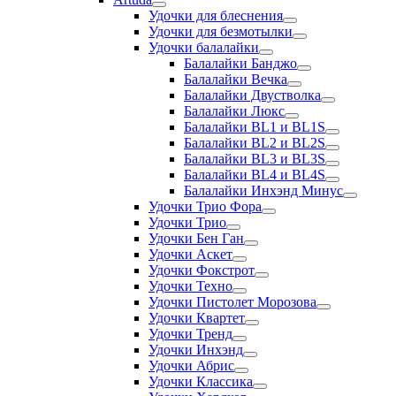
Удочки для блеснения
Удочки для безмотылки
Удочки балалайки
Балалайки Банджо
Балалайки Вечка
Балалайки Двустволка
Балалайки Люкс
Балалайки BL1 и BL1S
Балалайки BL2 и BL2S
Балалайки BL3 и BL3S
Балалайки BL4 и BL4S
Балалайки Инхэнд Минус
Удочки Трио Фора
Удочки Трио
Удочки Бен Ган
Удочки Аскет
Удочки Фокстрот
Удочки Техно
Удочки Пистолет Морозова
Удочки Квартет
Удочки Тренд
Удочки Инхэнд
Удочки Абрис
Удочки Классика