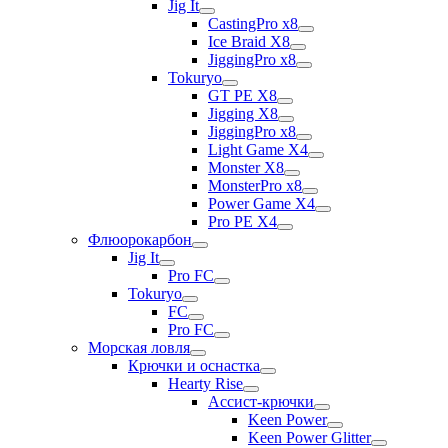
Jig It
CastingPro x8
Ice Braid X8
JiggingPro x8
Tokuryo
GT PE X8
Jigging X8
JiggingPro x8
Light Game X4
Monster X8
MonsterPro x8
Power Game X4
Pro PE X4
Флюорокарбон
Jig It
Pro FC
Tokuryo
FC
Pro FC
Морская ловля
Крючки и оснастка
Hearty Rise
Ассист-крючки
Keen Power
Keen Power Glitter