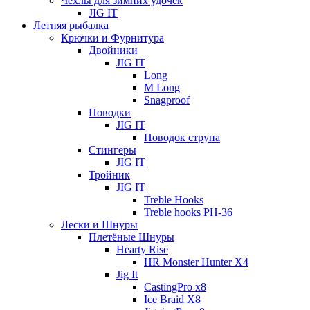
Чехлы для зимних удочек
JIG IT
Летняя рыбалка
Крючки и Фурнитура
Двойники
JIG IT
Long
M Long
Snagproof
Поводки
JIG IT
Поводок струна
Стингеры
JIG IT
Тройник
JIG IT
Treble Hooks
Treble hooks PH-36
Лески и Шнуры
Плетёные Шнуры
Hearty Rise
HR Monster Hunter X4
Jig It
CastingPro x8
Ice Braid X8