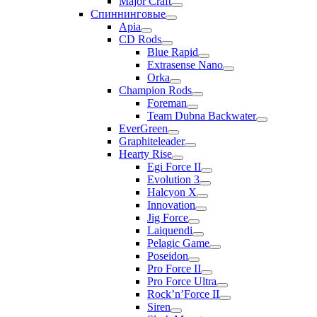
Major Craft
Спиннинговые
Apia
CD Rods
Blue Rapid
Extrasense Nano
Orka
Champion Rods
Foreman
Team Dubna Backwater
EverGreen
Graphiteleader
Hearty Rise
Egi Force II
Evolution 3
Halcyon X
Innovation
Jig Force
Laiquendi
Pelagic Game
Poseidon
Pro Force II
Pro Force Ultra
Rock’n’Force II
Siren