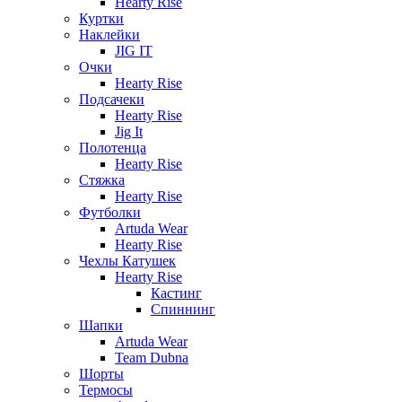
Hearty Rise
Куртки
Наклейки
JIG IT
Очки
Hearty Rise
Подсачеки
Hearty Rise
Jig It
Полотенца
Hearty Rise
Стяжка
Hearty Rise
Футболки
Artuda Wear
Hearty Rise
Чехлы Катушек
Hearty Rise
Кастинг
Спиннинг
Шапки
Artuda Wear
Team Dubna
Шорты
Термосы