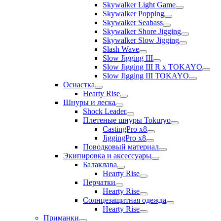
Skywalker Light Game
Skywalker Popping
Skywalker Seabass
Skywalker Shore Jigging
Skywalker Slow Jigging
Slash Wave
Slow Jigging III
Slow Jigging III R x TOKAYO
Slow Jigging III TOKAYO
Оснастка
Hearty Rise
Шнуры и леска
Shock Leader
Плетеные шнуры Tokuryo
CastingPro x8
JiggingPro x8
Поводковый материал
Экипировка и аксессуары
Балаклава
Hearty Rise
Перчатки
Hearty Rise
Солнцезащитная одежда
Hearty Rise
Приманки