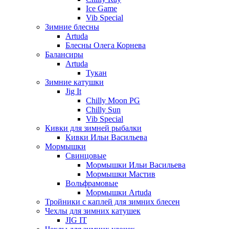
Ice Game
Vib Special
Зимние блесны
Artuda
Блесны Олега Корнева
Балансиры
Artuda
Тукан
Зимние катушки
Jig It
Chilly Moon PG
Chilly Sun
Vib Special
Кивки для зимней рыбалки
Кивки Ильи Васильева
Мормышки
Свинцовые
Мормышки Ильи Васильева
Мормышки Мастив
Вольфрамовые
Мормышки Artuda
Тройники с каплей для зимних блесен
Чехлы для зимних катушек
JIG IT