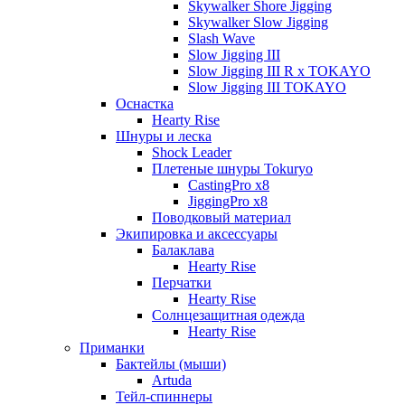
Skywalker Shore Jigging
Skywalker Slow Jigging
Slash Wave
Slow Jigging III
Slow Jigging III R x TOKAYO
Slow Jigging III TOKAYO
Оснастка
Hearty Rise
Шнуры и леска
Shock Leader
Плетеные шнуры Tokuryo
CastingPro x8
JiggingPro x8
Поводковый материал
Экипировка и аксессуары
Балаклава
Hearty Rise
Перчатки
Hearty Rise
Солнцезащитная одежда
Hearty Rise
Приманки
Бактейлы (мыши)
Artuda
Тейл-спиннеры