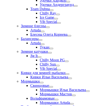
Удочки Хардкор
Удочки Андерграунд
Team Dubna
Chilly Ray
Ice Game
Vib Special
Зимние блесны
Artuda
Блесны Олега Корнева
Балансиры
Artuda
Тукан
Зимние катушки
Jig It
Chilly Moon PG
Chilly Sun
Vib Special
Кивки для зимней рыбалки
Кивки Ильи Васильева
Мормышки
Свинцовые
Мормышки Ильи Васильева
Мормышки Мастив
Вольфрамовые
Мормышки Artuda