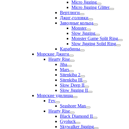
Micro Jigging
Micro Jigging Glitter
Вертлюги
Джиг-головки
Заводные кольца
Monster
Slow Jigging
Monster Game Split Ring
Slow Jigging Solid Ring
Карабины
Морские Джиги
Hearty Rise
Jiba
Mars
Sitenkiba 2
Sitenkiba III
Slow Deep II
Slow Jigging II
Морские удилища
Fev
Seashore Man
Hearty Rise
Black Diamond II
Gyoluck
Skywalker Jigging