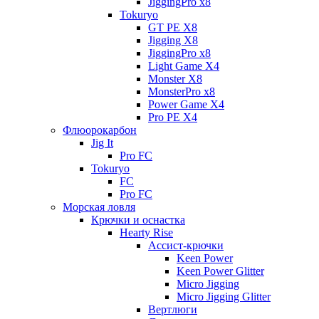
JiggingPro x8
Tokuryo
GT PE X8
Jigging X8
JiggingPro x8
Light Game X4
Monster X8
MonsterPro x8
Power Game X4
Pro PE X4
Флюорокарбон
Jig It
Pro FC
Tokuryo
FC
Pro FC
Морская ловля
Крючки и оснастка
Hearty Rise
Ассист-крючки
Keen Power
Keen Power Glitter
Micro Jigging
Micro Jigging Glitter
Вертлюги