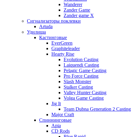
Wanderer
Zander Game
Zander game X
Сигнализаторы поклевки
Artuda
Удилища
Кастинговые
EverGreen
Graphiteleader
Hearty Rise
Evolution Casting
Laiquendi Casting
Pelagic Game Casting
Pro Force Casting
Slash Monster
Stalker Casting
Valley Hunter Casting
Volga Game Casting
Jig It
Team Dubna Generation 2 Casting
Major Craft
Спиннинговые
Apia
CD Rods
Blue Rapid