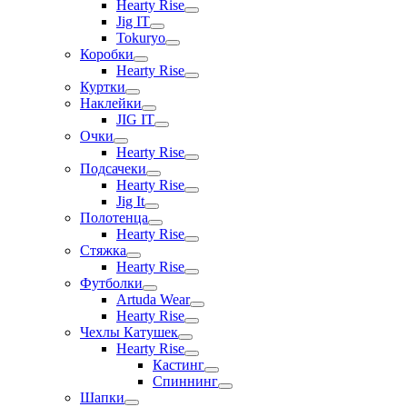
Hearty Rise
Jig IT
Tokuryo
Коробки
Hearty Rise
Куртки
Наклейки
JIG IT
Очки
Hearty Rise
Подсачеки
Hearty Rise
Jig It
Полотенца
Hearty Rise
Стяжка
Hearty Rise
Футболки
Artuda Wear
Hearty Rise
Чехлы Катушек
Hearty Rise
Кастинг
Спиннинг
Шапки