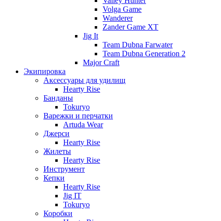
Valley Hunter
Volga Game
Wanderer
Zander Game XT
Jig It
Team Dubna Farwater
Team Dubna Generation 2
Major Craft
Экипировка
Аксессуары для удилищ
Hearty Rise
Банданы
Tokuryo
Варежки и перчатки
Artuda Wear
Джерси
Hearty Rise
Жилеты
Hearty Rise
Инструмент
Кепки
Hearty Rise
Jig IT
Tokuryo
Коробки