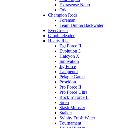
Extrasense Nano
Orka
Champion Rods
Foreman
Team Dubna Backwater
EverGreen
Graphiteleader
Hearty Rise
Egi Force II
Evolution 3
Halcyon X
Innovation
Jig Force
Laiquendi
Pelagic Game
Poseidon
Pro Force II
Pro Force Ultra
Rock’n’Force II
Siren
Slash Monster
Stalker
Sylphy Fresh Water
Tournament