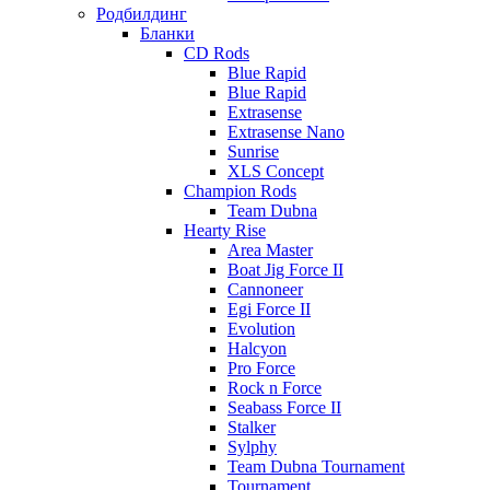
Родбилдинг
Бланки
CD Rods
Blue Rapid
Blue Rapid
Extrasense
Extrasense Nano
Sunrise
XLS Concept
Champion Rods
Team Dubna
Hearty Rise
Area Master
Boat Jig Force II
Cannoneer
Egi Force II
Evolution
Halcyon
Pro Force
Rock n Force
Seabass Force II
Stalker
Sylphy
Team Dubna Tournament
Tournament