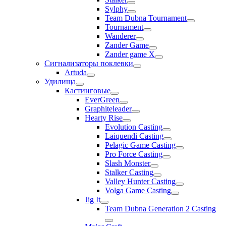
Sylphy
Team Dubna Tournament
Tournament
Wanderer
Zander Game
Zander game X
Сигнализаторы поклевки
Artuda
Удилища
Кастинговые
EverGreen
Graphiteleader
Hearty Rise
Evolution Casting
Laiquendi Casting
Pelagic Game Casting
Pro Force Casting
Slash Monster
Stalker Casting
Valley Hunter Casting
Volga Game Casting
Jig It
Team Dubna Generation 2 Casting