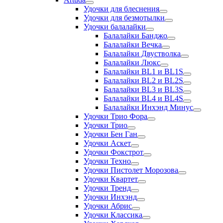
Удочки для блеснения
Удочки для безмотылки
Удочки балалайки
Балалайки Банджо
Балалайки Вечка
Балалайки Двустволка
Балалайки Люкс
Балалайки BL1 и BL1S
Балалайки BL2 и BL2S
Балалайки BL3 и BL3S
Балалайки BL4 и BL4S
Балалайки Инхэнд Минус
Удочки Трио Фора
Удочки Трио
Удочки Бен Ган
Удочки Аскет
Удочки Фокстрот
Удочки Техно
Удочки Пистолет Морозова
Удочки Квартет
Удочки Тренд
Удочки Инхэнд
Удочки Абрис
Удочки Классика