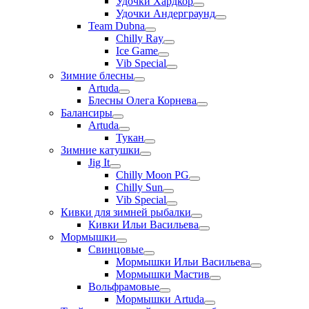
Удочки Хардкор
Удочки Андерграунд
Team Dubna
Chilly Ray
Ice Game
Vib Special
Зимние блесны
Artuda
Блесны Олега Корнева
Балансиры
Artuda
Тукан
Зимние катушки
Jig It
Chilly Moon PG
Chilly Sun
Vib Special
Кивки для зимней рыбалки
Кивки Ильи Васильева
Мормышки
Свинцовые
Мормышки Ильи Васильева
Мормышки Мастив
Вольфрамовые
Мормышки Artuda