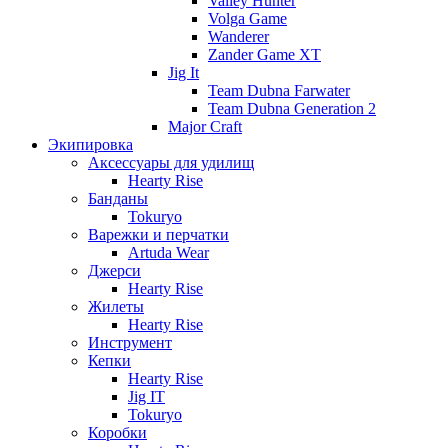
Valley Hunter
Volga Game
Wanderer
Zander Game XT
Jig It
Team Dubna Farwater
Team Dubna Generation 2
Major Craft
Экипировка
Аксессуары для удилищ
Hearty Rise
Банданы
Tokuryo
Варежки и перчатки
Artuda Wear
Джерси
Hearty Rise
Жилеты
Hearty Rise
Инструмент
Кепки
Hearty Rise
Jig IT
Tokuryo
Коробки