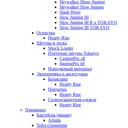
Skywalker Shore Jigging
Skywalker Slow Jigging
Slash Wave
Slow Jigging III
Slow Jigging III R x TOKAYO
Slow Jigging III TOKAYO
Оснастка
Hearty Rise
Шнуры и леска
Shock Leader
Плетеные шнуры Tokuryo
CastingPro x8
JiggingPro x8
Поводковый материал
Экипировка и аксессуары
Балаклава
Hearty Rise
Перчатки
Hearty Rise
Солнцезащитная одежда
Hearty Rise
Приманки
Бактейлы (мыши)
Artuda
Тейл-спиннеры