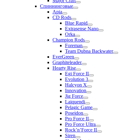
Major Craft
Спиннинговые
Apia
CD Rods
Blue Rapid
Extrasense Nano
Orka
Champion Rods
Foreman
Team Dubna Backwater
EverGreen
Graphiteleader
Hearty Rise
Egi Force II
Evolution 3
Halcyon X
Innovation
Jig Force
Laiquendi
Pelagic Game
Poseidon
Pro Force II
Pro Force Ultra
Rock’n’Force II
Siren