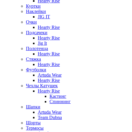
Hearty Rise
Куртки
Наклейки
JIG IT
Очки
Hearty Rise
Подсачеки
Hearty Rise
Jig It
Полотенца
Hearty Rise
Стяжка
Hearty Rise
Футболки
Artuda Wear
Hearty Rise
Чехлы Катушек
Hearty Rise
Кастинг
Спиннинг
Шапки
Artuda Wear
Team Dubna
Шорты
Термосы