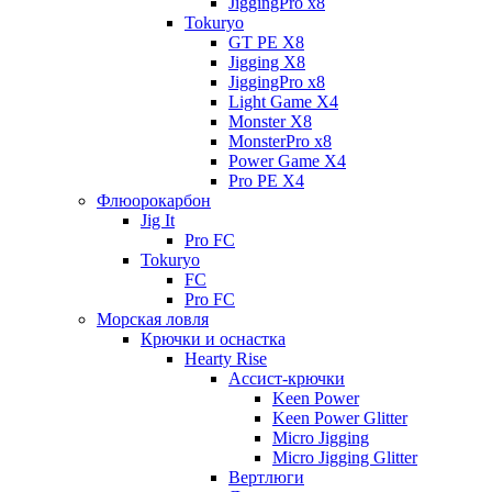
JiggingPro x8
Tokuryo
GT PE X8
Jigging X8
JiggingPro x8
Light Game X4
Monster X8
MonsterPro x8
Power Game X4
Pro PE X4
Флюорокарбон
Jig It
Pro FC
Tokuryo
FC
Pro FC
Морская ловля
Крючки и оснастка
Hearty Rise
Ассист-крючки
Keen Power
Keen Power Glitter
Micro Jigging
Micro Jigging Glitter
Вертлюги