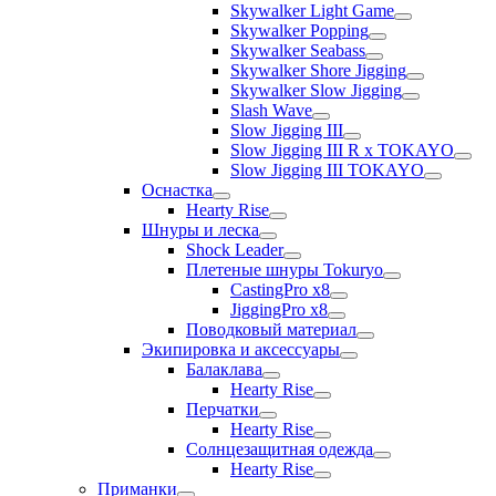
Skywalker Light Game
Skywalker Popping
Skywalker Seabass
Skywalker Shore Jigging
Skywalker Slow Jigging
Slash Wave
Slow Jigging III
Slow Jigging III R x TOKAYO
Slow Jigging III TOKAYO
Оснастка
Hearty Rise
Шнуры и леска
Shock Leader
Плетеные шнуры Tokuryo
CastingPro x8
JiggingPro x8
Поводковый материал
Экипировка и аксессуары
Балаклава
Hearty Rise
Перчатки
Hearty Rise
Солнцезащитная одежда
Hearty Rise
Приманки