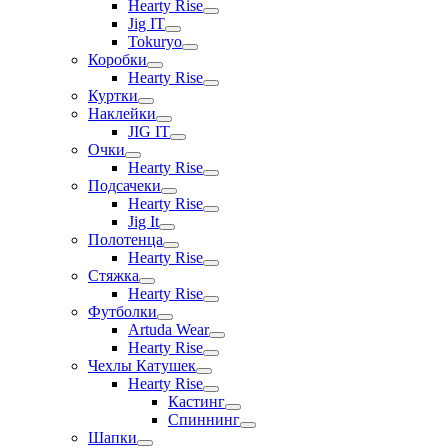
Hearty Rise
Jig IT
Tokuryo
Коробки
Hearty Rise
Куртки
Наклейки
JIG IT
Очки
Hearty Rise
Подсачеки
Hearty Rise
Jig It
Полотенца
Hearty Rise
Стяжка
Hearty Rise
Футболки
Artuda Wear
Hearty Rise
Чехлы Катушек
Hearty Rise
Кастинг
Спиннинг
Шапки