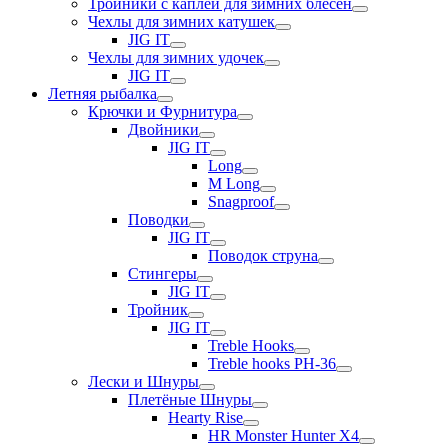
Тройники с каплей для зимних блесен
Чехлы для зимних катушек
JIG IT
Чехлы для зимних удочек
JIG IT
Летняя рыбалка
Крючки и Фурнитура
Двойники
JIG IT
Long
M Long
Snagproof
Поводки
JIG IT
Поводок струна
Стингеры
JIG IT
Тройник
JIG IT
Treble Hooks
Treble hooks PH-36
Лески и Шнуры
Плетёные Шнуры
Hearty Rise
HR Monster Hunter X4