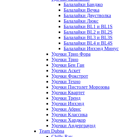
Балалайки Банджо
Балалайки Вечка
Балалайки Двустволка
Балалайки Люкс
Балалайки BL1 и BL1S
Балалайки BL2 и BL2S
Балалайки BL3 и BL3S
Балалайки BL4 и BL4S
Балалайки Инхэнд Минус
Удочки Трио Фора
Удочки Трио
Удочки Бен Ган
Удочки Аскет
Удочки Фокстрот
Удочки Техно
Удочки Пистолет Морозова
Удочки Квартет
Удочки Тренд
Удочки Инхэнд
Удочки Абрис
Удочки Классика
Удочки Хардкор
Удочки Андерграунд
Team Dubna
Chilly Ray