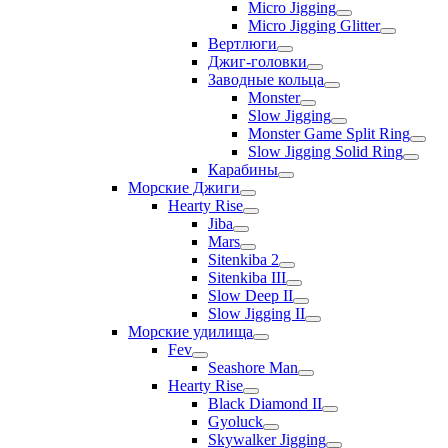
Micro Jigging
Micro Jigging Glitter
Вертлюги
Джиг-головки
Заводные кольца
Monster
Slow Jigging
Monster Game Split Ring
Slow Jigging Solid Ring
Карабины
Морские Джиги
Hearty Rise
Jiba
Mars
Sitenkiba 2
Sitenkiba III
Slow Deep II
Slow Jigging II
Морские удилища
Fev
Seashore Man
Hearty Rise
Black Diamond II
Gyoluck
Skywalker Jigging