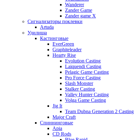
Wanderer
Zander Game
Zander game X
Сигнализаторы поклевки
Artuda
Удилища
Кастинговые
EverGreen
Graphiteleader
Hearty Rise
Evolution Casting
Laiquendi Casting
Pelagic Game Casting
Pro Force Casting
Slash Monster
Stalker Casting
Valley Hunter Casting
Volga Game Casting
Jig It
Team Dubna Generation 2 Casting
Major Craft
Спиннинговые
Apia
CD Rods
Blue Rapid