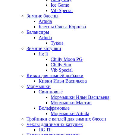
Ice Game
Vib Special
Зимние блесны
Artuda
Блесны Олега Корнева
Балансиры
Artuda
Тукан
Зимние катушки
Jig It
Chilly Moon PG
Chilly Sun
Vib Special
Кивки для зимней рыбалки
Кивки Ильи Васильева
Мормышки
Свинцовые
Мормышки Ильи Васильева
Мормышки Мастив
Вольфрамовые
Мормышки Artuda
Тройники с каплей для зимних блесен
Чехлы для зимних катушек
JIG IT