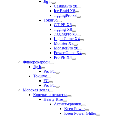
Jig It
CastingPro x8
Ice Braid X8
JiggingPro x8
Tokuryo
GT PE X8
Jigging X8
JiggingPro x8
Light Game X4
Monster X8
MonsterPro x8
Power Game X4
Pro PE X4
Флюорокарбон
Jig It
Pro FC
Tokuryo
FC
Pro FC
Морская ловля
Крючки и оснастка
Hearty Rise
Ассист-крючки
Keen Power
Keen Power Glitter