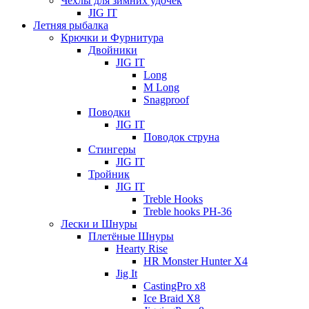
Чехлы для зимних удочек
JIG IT
Летняя рыбалка
Крючки и Фурнитура
Двойники
JIG IT
Long
M Long
Snagproof
Поводки
JIG IT
Поводок струна
Стингеры
JIG IT
Тройник
JIG IT
Treble Hooks
Treble hooks PH-36
Лески и Шнуры
Плетёные Шнуры
Hearty Rise
HR Monster Hunter X4
Jig It
CastingPro x8
Ice Braid X8