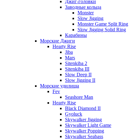
Джиг-головки
Заводные кольца
Monster
Slow Jigging
Monster Game Split Ring
Slow Jigging Solid Ring
Карабины
Морские Джиги
Hearty Rise
Jiba
Mars
Sitenkiba 2
Sitenkiba III
Slow Deep II
Slow Jigging II
Морские удилища
Fev
Seashore Man
Hearty Rise
Black Diamond II
Gyoluck
Skywalker Jigging
Skywalker Light Game
Skywalker Popping
Skywalker Seabass