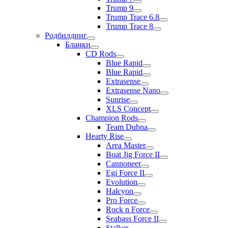
Trump 9
Trump Trace 6.8
Trump Trace 8
Родбилдинг
Бланки
CD Rods
Blue Rapid
Blue Rapid
Extrasense
Extrasense Nano
Sunrise
XLS Concept
Champion Rods
Team Dubna
Hearty Rise
Area Master
Boat Jig Force II
Cannoneer
Egi Force II
Evolution
Halcyon
Pro Force
Rock n Force
Seabass Force II
Stalker