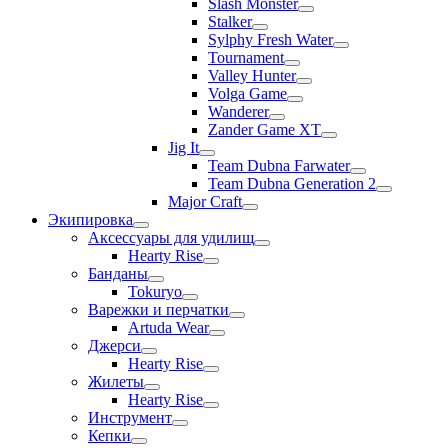
Slash Monster
Stalker
Sylphy Fresh Water
Tournament
Valley Hunter
Volga Game
Wanderer
Zander Game XT
Jig It
Team Dubna Farwater
Team Dubna Generation 2
Major Craft
Экипировка
Аксессуары для удилищ
Hearty Rise
Банданы
Tokuryo
Варежки и перчатки
Artuda Wear
Джерси
Hearty Rise
Жилеты
Hearty Rise
Инструмент
Кепки