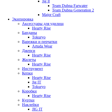
Jig It
Team Dubna Farwater
Team Dubna Generation 2
Major Craft
Экипировка
Аксессуары для удилищ
Hearty Rise
Банданы
Tokuryo
Варежки и перчатки
Artuda Wear
Джерси
Hearty Rise
Жилеты
Hearty Rise
Инструмент
Кепки
Hearty Rise
Jig IT
Tokuryo
Коробки
Hearty Rise
Куртки
Наклейки
JIG IT