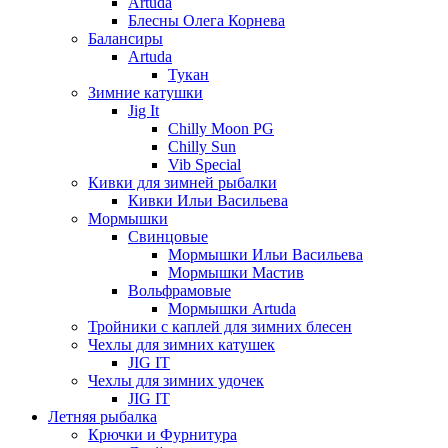
Artuda
Блесны Олега Корнева
Балансиры
Artuda
Тукан
Зимние катушки
Jig It
Chilly Moon PG
Chilly Sun
Vib Special
Кивки для зимней рыбалки
Кивки Ильи Васильева
Мормышки
Свинцовые
Мормышки Ильи Васильева
Мормышки Мастив
Вольфрамовые
Мормышки Artuda
Тройники с каплей для зимних блесен
Чехлы для зимних катушек
JIG IT
Чехлы для зимних удочек
JIG IT
Летняя рыбалка
Крючки и Фурнитура