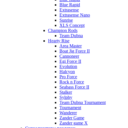
Blue Rapid
Extrasense
Extrasense Nano
Sunrise
XLS Concept
Champion Rods
Team Dubna
Hearty Rise
Area Master
Boat Jig Force II
Cannoneer
Egi Force II
Evolution
Halcyon
Pro Force
Rock n Force
Seabass Force II
Stalker
Sylphy
Team Dubna Tournament
Tournament
Wanderer
Zander Game
Zander game X