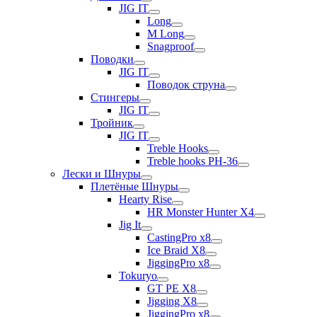
JIG IT
Long
M Long
Snagproof
Поводки
JIG IT
Поводок струна
Стингеры
JIG IT
Тройник
JIG IT
Treble Hooks
Treble hooks PH-36
Лески и Шнуры
Плетёные Шнуры
Hearty Rise
HR Monster Hunter X4
Jig It
CastingPro x8
Ice Braid X8
JiggingPro x8
Tokuryo
GT PE X8
Jigging X8
JiggingPro x8