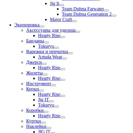
Jig It
Team Dubna Farwater
Team Dubna Generation 2
Major Craft
Экипировка
Аксессуары для удилищ
Hearty Rise
Банданы
Tokuryo
Варежки и перчатки
Artuda Wear
Джерси
Hearty Rise
Жилеты
Hearty Rise
Инструмент
Кепки
Hearty Rise
Jig IT
Tokuryo
Коробки
Hearty Rise
Куртки
Наклейки
JIG IT