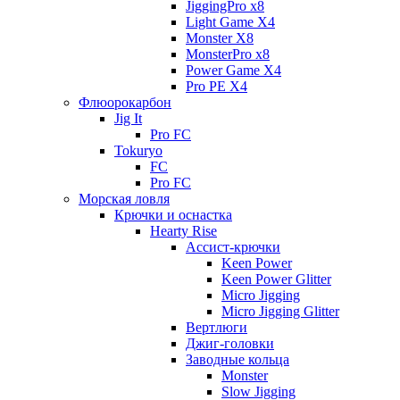
JiggingPro x8
Light Game X4
Monster X8
MonsterPro x8
Power Game X4
Pro PE X4
Флюорокарбон
Jig It
Pro FC
Tokuryo
FC
Pro FC
Морская ловля
Крючки и оснастка
Hearty Rise
Ассист-крючки
Keen Power
Keen Power Glitter
Micro Jigging
Micro Jigging Glitter
Вертлюги
Джиг-головки
Заводные кольца
Monster
Slow Jigging