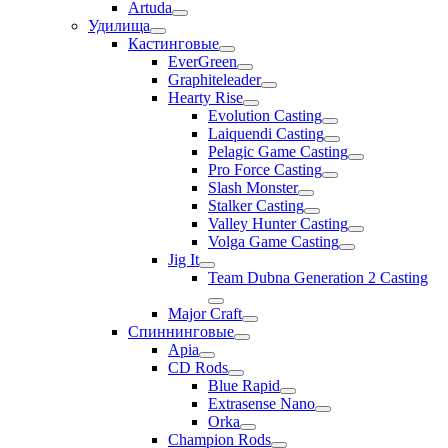
Artuda
Удилища
Кастинговые
EverGreen
Graphiteleader
Hearty Rise
Evolution Casting
Laiquendi Casting
Pelagic Game Casting
Pro Force Casting
Slash Monster
Stalker Casting
Valley Hunter Casting
Volga Game Casting
Jig It
Team Dubna Generation 2 Casting
Major Craft
Спиннинговые
Apia
CD Rods
Blue Rapid
Extrasense Nano
Orka
Champion Rods