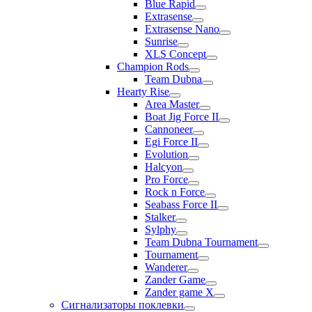
Blue Rapid
Extrasense
Extrasense Nano
Sunrise
XLS Concept
Champion Rods
Team Dubna
Hearty Rise
Area Master
Boat Jig Force II
Cannoneer
Egi Force II
Evolution
Halcyon
Pro Force
Rock n Force
Seabass Force II
Stalker
Sylphy
Team Dubna Tournament
Tournament
Wanderer
Zander Game
Zander game X
Сигнализаторы поклевки