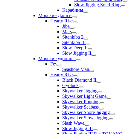
Slow Jigging Solid Ring
Карабины
Морские Джиги
Hearty Rise
Jiba
Mars
Sitenkiba 2
Sitenkiba III
Slow Deep II
Slow Jigging II
Морские удилища
Fev
Seashore Man
Hearty Rise
Black Diamond II
Gyoluck
Skywalker Jigging
Skywalker Light Game
Skywalker Popping
Skywalker Seabass
Skywalker Shore Jigging
Skywalker Slow Jigging
Slash Wave
Slow Jigging III
Slow Jigging III R x TOKAYO