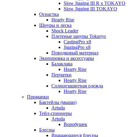
Slow Jigging III R x TOKAYO
Slow Jigging III TOKAYO
Оснастка
Hearty Rise
Шнуры и леска
Shock Leader
Плетеные шнуры Tokuryo
CastingPro x8
JiggingPro x8
Поводковый материал
Экипировка и аксессуары
Балаклава
Hearty Rise
Перчатки
Hearty Rise
Солнцезащитная одежда
Hearty Rise
Приманки
Бактейлы (мыши)
Artuda
Тейл-спиннеры
Artuda
Воробушек
Блесны
Вращающиеся блесны