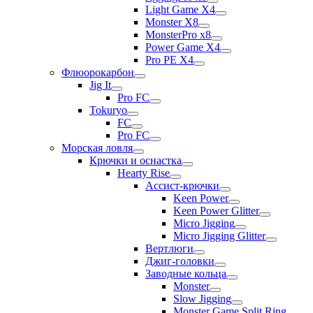
Light Game X4
Monster X8
MonsterPro x8
Power Game X4
Pro PE X4
Флюорокарбон
Jig It
Pro FC
Tokuryo
FC
Pro FC
Морская ловля
Крючки и оснастка
Hearty Rise
Ассист-крючки
Keen Power
Keen Power Glitter
Micro Jigging
Micro Jigging Glitter
Вертлюги
Джиг-головки
Заводные кольца
Monster
Slow Jigging
Monster Game Split Ring