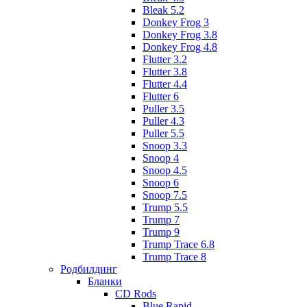
Bleak 5.2
Donkey Frog 3
Donkey Frog 3.8
Donkey Frog 4.8
Flutter 3.2
Flutter 3.8
Flutter 4.4
Flutter 6
Puller 3.5
Puller 4.3
Puller 5.5
Snoop 3.3
Snoop 4
Snoop 4.5
Snoop 6
Snoop 7.5
Trump 5.5
Trump 7
Trump 9
Trump Trace 6.8
Trump Trace 8
Родбилдинг
Бланки
CD Rods
Blue Rapid