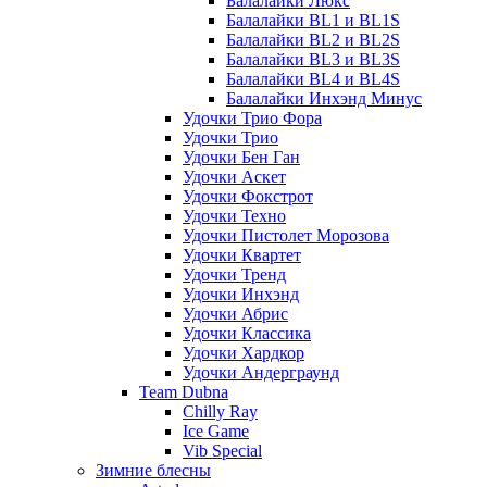
Балалайки Люкс
Балалайки BL1 и BL1S
Балалайки BL2 и BL2S
Балалайки BL3 и BL3S
Балалайки BL4 и BL4S
Балалайки Инхэнд Минус
Удочки Трио Фора
Удочки Трио
Удочки Бен Ган
Удочки Аскет
Удочки Фокстрот
Удочки Техно
Удочки Пистолет Морозова
Удочки Квартет
Удочки Тренд
Удочки Инхэнд
Удочки Абрис
Удочки Классика
Удочки Хардкор
Удочки Андерграунд
Team Dubna
Chilly Ray
Ice Game
Vib Special
Зимние блесны