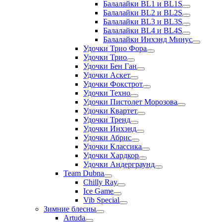
Балалайки BL1 и BL1S
Балалайки BL2 и BL2S
Балалайки BL3 и BL3S
Балалайки BL4 и BL4S
Балалайки Инхэнд Минус
Удочки Трио Фора
Удочки Трио
Удочки Бен Ган
Удочки Аскет
Удочки Фокстрот
Удочки Техно
Удочки Пистолет Морозова
Удочки Квартет
Удочки Тренд
Удочки Инхэнд
Удочки Абрис
Удочки Классика
Удочки Хардкор
Удочки Андерграунд
Team Dubna
Chilly Ray
Ice Game
Vib Special
Зимние блесны
Artuda