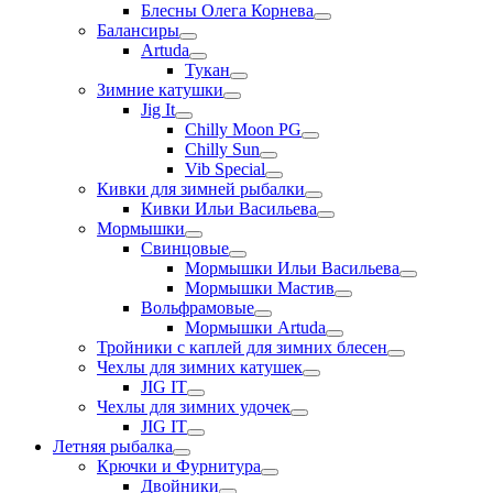
Блесны Олега Корнева
Балансиры
Artuda
Тукан
Зимние катушки
Jig It
Chilly Moon PG
Chilly Sun
Vib Special
Кивки для зимней рыбалки
Кивки Ильи Васильева
Мормышки
Свинцовые
Мормышки Ильи Васильева
Мормышки Мастив
Вольфрамовые
Мормышки Artuda
Тройники с каплей для зимних блесен
Чехлы для зимних катушек
JIG IT
Чехлы для зимних удочек
JIG IT
Летняя рыбалка
Крючки и Фурнитура
Двойники