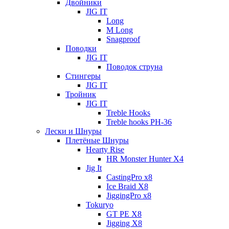
Двойники
JIG IT
Long
M Long
Snagproof
Поводки
JIG IT
Поводок струна
Стингеры
JIG IT
Тройник
JIG IT
Treble Hooks
Treble hooks PH-36
Лески и Шнуры
Плетёные Шнуры
Hearty Rise
HR Monster Hunter X4
Jig It
CastingPro x8
Ice Braid X8
JiggingPro x8
Tokuryo
GT PE X8
Jigging X8