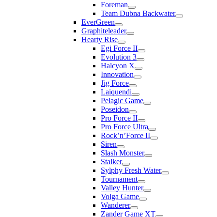
Foreman
Team Dubna Backwater
EverGreen
Graphiteleader
Hearty Rise
Egi Force II
Evolution 3
Halcyon X
Innovation
Jig Force
Laiquendi
Pelagic Game
Poseidon
Pro Force II
Pro Force Ultra
Rock’n’Force II
Siren
Slash Monster
Stalker
Sylphy Fresh Water
Tournament
Valley Hunter
Volga Game
Wanderer
Zander Game XT