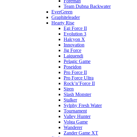
Foreman
Team Dubna Backwater
EverGreen
Graphiteleader
Hearty Rise
Egi Force II
Evolution 3
Halcyon X
Innovation
Jig Force
Laiquendi
Pelagic Game
Poseidon
Pro Force II
Pro Force Ultra
Rock’n’Force II
Siren
Slash Monster
Stalker
Sylphy Fresh Water
Tournament
Valley Hunter
Volga Game
Wanderer
Zander Game XT