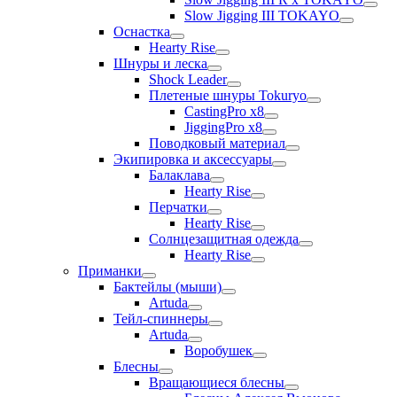
Slow Jigging III TOKAYO
Оснастка
Hearty Rise
Шнуры и леска
Shock Leader
Плетеные шнуры Tokuryo
CastingPro x8
JiggingPro x8
Поводковый материал
Экипировка и аксессуары
Балаклава
Hearty Rise
Перчатки
Hearty Rise
Солнцезащитная одежда
Hearty Rise
Приманки
Бактейлы (мыши)
Artuda
Тейл-спиннеры
Artuda
Воробушек
Блесны
Вращающиеся блесны