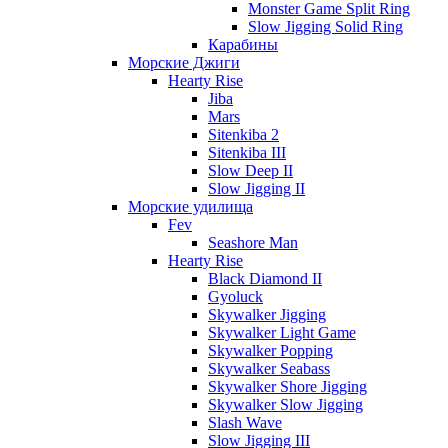
Monster Game Split Ring
Slow Jigging Solid Ring
Карабины
Морские Джиги
Hearty Rise
Jiba
Mars
Sitenkiba 2
Sitenkiba III
Slow Deep II
Slow Jigging II
Морские удилища
Fev
Seashore Man
Hearty Rise
Black Diamond II
Gyoluck
Skywalker Jigging
Skywalker Light Game
Skywalker Popping
Skywalker Seabass
Skywalker Shore Jigging
Skywalker Slow Jigging
Slash Wave
Slow Jigging III