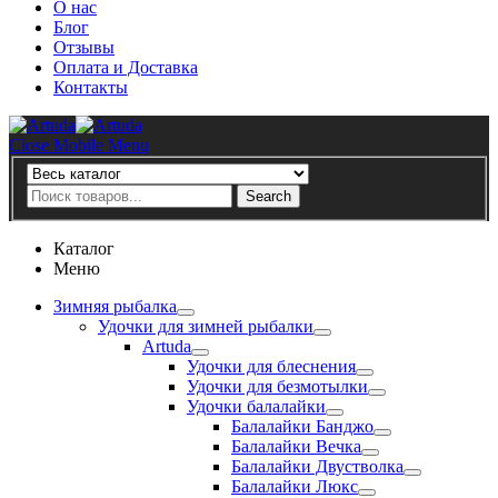
О нас
Блог
Отзывы
Оплата и Доставка
Контакты
Artuda
Close Mobile Menu
Search
Search
Каталог
Меню
Зимняя рыбалка
Удочки для зимней рыбалки
Artuda
Удочки для блеснения
Удочки для безмотылки
Удочки балалайки
Балалайки Банджо
Балалайки Вечка
Балалайки Двустволка
Балалайки Люкс