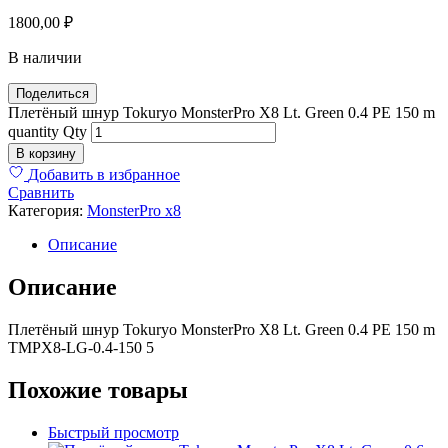
1800,00
₽
В наличии
Поделиться
Плетёный шнур Tokuryo MonsterPro X8 Lt. Green 0.4 PE 150 m
Плетёный
quantity
Qty
шнур
В корзину
Tokuryo
Добавить в избранное
MonsterPro
Сравнить
X8
Категория:
MonsterPro x8
Lt.
Green
Описание
0.4
PE
Описание
150
m
quantity
Плетёный шнур Tokuryo MonsterPro X8 Lt. Green 0.4 PE 150 m
TMPX8-LG-0.4-150 5
Похожие товары
Быстрый просмотр