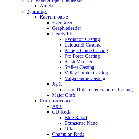
Сигнализаторы поклевки
Artuda
Удилища
Кастинговые
EverGreen
Graphiteleader
Hearty Rise
Evolution Casting
Laiquendi Casting
Pelagic Game Casting
Pro Force Casting
Slash Monster
Stalker Casting
Valley Hunter Casting
Volga Game Casting
Jig It
Team Dubna Generation 2 Casting
Major Craft
Спиннинговые
Apia
CD Rods
Blue Rapid
Extrasense Nano
Orka
Champion Rods