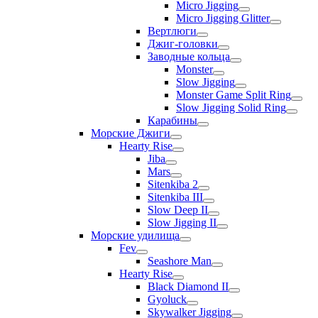
Micro Jigging
Micro Jigging Glitter
Вертлюги
Джиг-головки
Заводные кольца
Monster
Slow Jigging
Monster Game Split Ring
Slow Jigging Solid Ring
Карабины
Морские Джиги
Hearty Rise
Jiba
Mars
Sitenkiba 2
Sitenkiba III
Slow Deep II
Slow Jigging II
Морские удилища
Fev
Seashore Man
Hearty Rise
Black Diamond II
Gyoluck
Skywalker Jigging