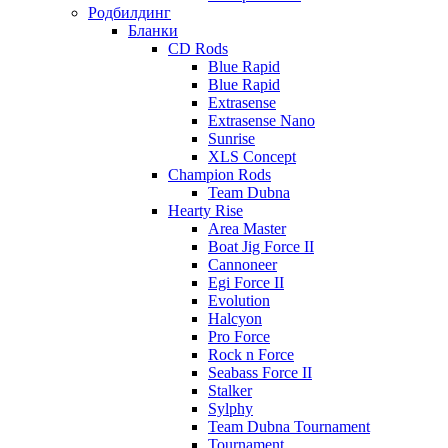
Родбилдинг
Бланки
CD Rods
Blue Rapid
Blue Rapid
Extrasense
Extrasense Nano
Sunrise
XLS Concept
Champion Rods
Team Dubna
Hearty Rise
Area Master
Boat Jig Force II
Cannoneer
Egi Force II
Evolution
Halcyon
Pro Force
Rock n Force
Seabass Force II
Stalker
Sylphy
Team Dubna Tournament
Tournament