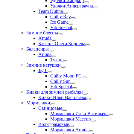
Удочки Хардкор
Удочки Андерграунд
Team Dubna
Chilly Ray
Ice Game
Vib Special
Зимние блесны
Artuda
Блесны Олега Корнева
Балансиры
Artuda
Тукан
Зимние катушки
Jig It
Chilly Moon PG
Chilly Sun
Vib Special
Кивки для зимней рыбалки
Кивки Ильи Васильева
Мормышки
Свинцовые
Мормышки Ильи Васильева
Мормышки Мастив
Вольфрамовые
Мормышки Artuda