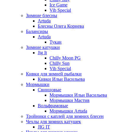
Ice Game
Vib Special
Зимние блесны
Artuda
Блесны Олега Корнева
Балансиры
Artuda
Тукан
Зимние катушки
Jig It
Chilly Moon PG
Chilly Sun
Vib Special
Кивки для зимней рыбалки
Кивки Ильи Васильева
Мормышки
Свинцовые
Мормышки Ильи Васильева
Мормышки Мастив
Вольфрамовые
Мормышки Artuda
Тройники с каплей для зимних блесен
Чехлы для зимних катушек
JIG IT