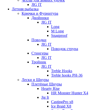
Чехлы для зимних удочек
JIG IT
Летняя рыбалка
Крючки и Фурнитура
Двойники
JIG IT
Long
M Long
Snagproof
Поводки
JIG IT
Поводок струна
Стингеры
JIG IT
Тройник
JIG IT
Treble Hooks
Treble hooks PH-36
Лески и Шнуры
Плетёные Шнуры
Hearty Rise
HR Monster Hunter X4
Jig It
CastingPro x8
Ice Braid X8