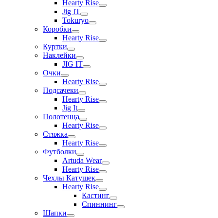
Hearty Rise
Jig IT
Tokuryo
Коробки
Hearty Rise
Куртки
Наклейки
JIG IT
Очки
Hearty Rise
Подсачеки
Hearty Rise
Jig It
Полотенца
Hearty Rise
Стяжка
Hearty Rise
Футболки
Artuda Wear
Hearty Rise
Чехлы Катушек
Hearty Rise
Кастинг
Спиннинг
Шапки