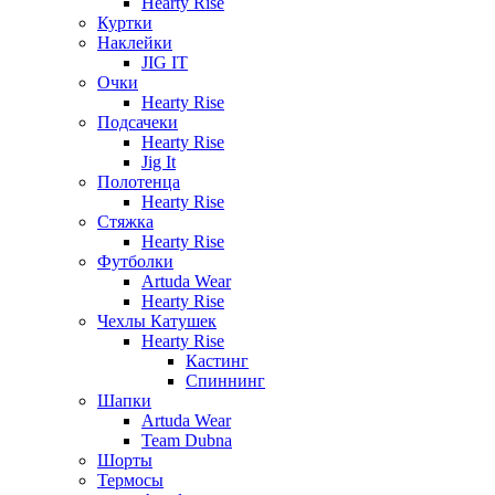
Hearty Rise
Куртки
Наклейки
JIG IT
Очки
Hearty Rise
Подсачеки
Hearty Rise
Jig It
Полотенца
Hearty Rise
Стяжка
Hearty Rise
Футболки
Artuda Wear
Hearty Rise
Чехлы Катушек
Hearty Rise
Кастинг
Спиннинг
Шапки
Artuda Wear
Team Dubna
Шорты
Термосы