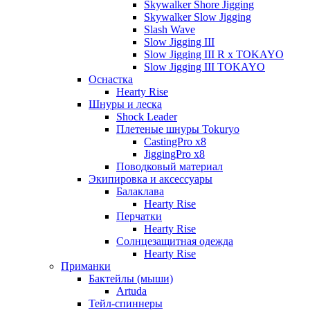
Skywalker Shore Jigging
Skywalker Slow Jigging
Slash Wave
Slow Jigging III
Slow Jigging III R x TOKAYO
Slow Jigging III TOKAYO
Оснастка
Hearty Rise
Шнуры и леска
Shock Leader
Плетеные шнуры Tokuryo
CastingPro x8
JiggingPro x8
Поводковый материал
Экипировка и аксессуары
Балаклава
Hearty Rise
Перчатки
Hearty Rise
Солнцезащитная одежда
Hearty Rise
Приманки
Бактейлы (мыши)
Artuda
Тейл-спиннеры