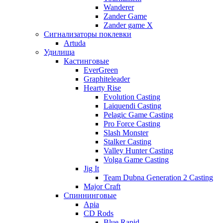
Wanderer
Zander Game
Zander game X
Сигнализаторы поклевки
Artuda
Удилища
Кастинговые
EverGreen
Graphiteleader
Hearty Rise
Evolution Casting
Laiquendi Casting
Pelagic Game Casting
Pro Force Casting
Slash Monster
Stalker Casting
Valley Hunter Casting
Volga Game Casting
Jig It
Team Dubna Generation 2 Casting
Major Craft
Спиннинговые
Apia
CD Rods
Blue Rapid