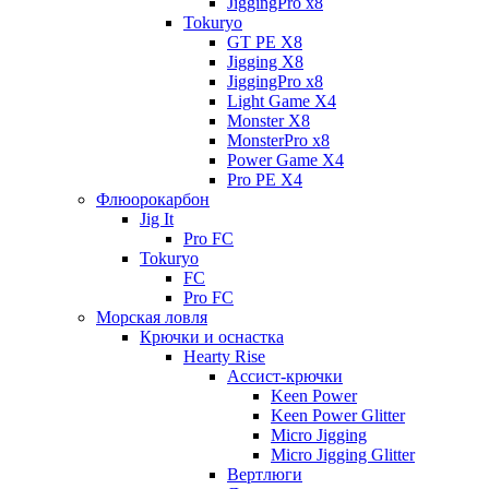
JiggingPro x8
Tokuryo
GT PE X8
Jigging X8
JiggingPro x8
Light Game X4
Monster X8
MonsterPro x8
Power Game X4
Pro PE X4
Флюорокарбон
Jig It
Pro FC
Tokuryo
FC
Pro FC
Морская ловля
Крючки и оснастка
Hearty Rise
Ассист-крючки
Keen Power
Keen Power Glitter
Micro Jigging
Micro Jigging Glitter
Вертлюги