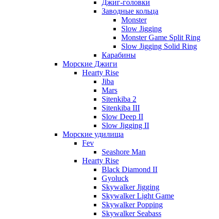
Джиг-головки
Заводные кольца
Monster
Slow Jigging
Monster Game Split Ring
Slow Jigging Solid Ring
Карабины
Морские Джиги
Hearty Rise
Jiba
Mars
Sitenkiba 2
Sitenkiba III
Slow Deep II
Slow Jigging II
Морские удилища
Fev
Seashore Man
Hearty Rise
Black Diamond II
Gyoluck
Skywalker Jigging
Skywalker Light Game
Skywalker Popping
Skywalker Seabass