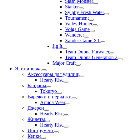
Slash Monster
Stalker
Sylphy Fresh Water
Tournament
Valley Hunter
Volga Game
Wanderer
Zander Game XT
Jig It
Team Dubna Farwater
Team Dubna Generation 2
Major Craft
Экипировка
Аксессуары для удилищ
Hearty Rise
Банданы
Tokuryo
Варежки и перчатки
Artuda Wear
Джерси
Hearty Rise
Жилеты
Hearty Rise
Инструмент
Кепки