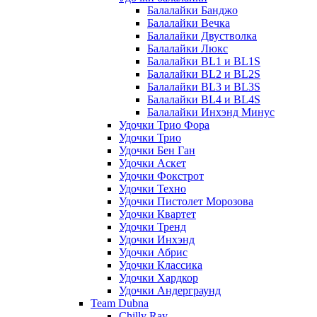
Балалайки Банджо
Балалайки Вечка
Балалайки Двустволка
Балалайки Люкс
Балалайки BL1 и BL1S
Балалайки BL2 и BL2S
Балалайки BL3 и BL3S
Балалайки BL4 и BL4S
Балалайки Инхэнд Минус
Удочки Трио Фора
Удочки Трио
Удочки Бен Ган
Удочки Аскет
Удочки Фокстрот
Удочки Техно
Удочки Пистолет Морозова
Удочки Квартет
Удочки Тренд
Удочки Инхэнд
Удочки Абрис
Удочки Классика
Удочки Хардкор
Удочки Андерграунд
Team Dubna
Chilly Ray