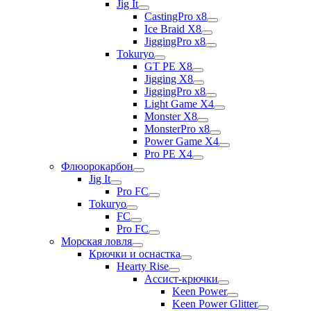
Jig It
CastingPro x8
Ice Braid X8
JiggingPro x8
Tokuryo
GT PE X8
Jigging X8
JiggingPro x8
Light Game X4
Monster X8
MonsterPro x8
Power Game X4
Pro PE X4
Флюорокарбон
Jig It
Pro FC
Tokuryo
FC
Pro FC
Морская ловля
Крючки и оснастка
Hearty Rise
Ассист-крючки
Keen Power
Keen Power Glitter