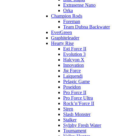
Extrasense Nano
Orka
Champion Rods
Foreman
Team Dubna Backwater
EverGreen
Graphiteleader
Hearty Rise
Egi Force II
Evolution 3
Halcyon X
Innovation
Jig Force
Laiquendi
Pelagic Game
Poseidon
Pro Force II
Pro Force Ultra
Rock’n’Force II
Siren
Slash Monster
Stalker
Sylphy Fresh Water
Tournament