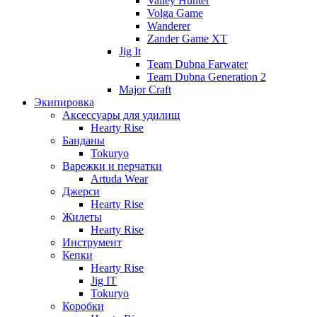
Valley Hunter
Volga Game
Wanderer
Zander Game XT
Jig It
Team Dubna Farwater
Team Dubna Generation 2
Major Craft
Экипировка
Аксессуары для удилищ
Hearty Rise
Банданы
Tokuryo
Варежки и перчатки
Artuda Wear
Джерси
Hearty Rise
Жилеты
Hearty Rise
Инструмент
Кепки
Hearty Rise
Jig IT
Tokuryo
Коробки