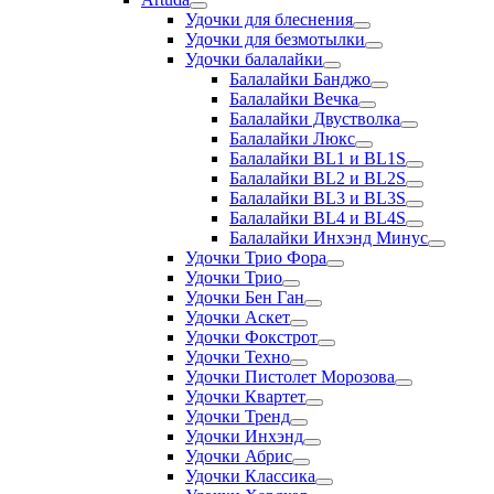
Удочки для блеснения
Удочки для безмотылки
Удочки балалайки
Балалайки Банджо
Балалайки Вечка
Балалайки Двустволка
Балалайки Люкс
Балалайки BL1 и BL1S
Балалайки BL2 и BL2S
Балалайки BL3 и BL3S
Балалайки BL4 и BL4S
Балалайки Инхэнд Минус
Удочки Трио Фора
Удочки Трио
Удочки Бен Ган
Удочки Аскет
Удочки Фокстрот
Удочки Техно
Удочки Пистолет Морозова
Удочки Квартет
Удочки Тренд
Удочки Инхэнд
Удочки Абрис
Удочки Классика