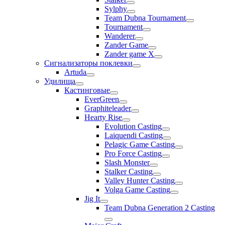
Sylphy
Team Dubna Tournament
Tournament
Wanderer
Zander Game
Zander game X
Сигнализаторы поклевки
Artuda
Удилища
Кастинговые
EverGreen
Graphiteleader
Hearty Rise
Evolution Casting
Laiquendi Casting
Pelagic Game Casting
Pro Force Casting
Slash Monster
Stalker Casting
Valley Hunter Casting
Volga Game Casting
Jig It
Team Dubna Generation 2 Casting