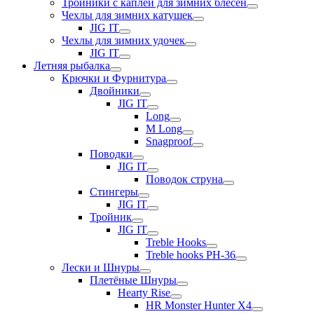
Тройники с каплей для зимних блесен
Чехлы для зимних катушек
JIG IT
Чехлы для зимних удочек
JIG IT
Летняя рыбалка
Крючки и Фурнитура
Двойники
JIG IT
Long
M Long
Snagproof
Поводки
JIG IT
Поводок струна
Стингеры
JIG IT
Тройник
JIG IT
Treble Hooks
Treble hooks PH-36
Лески и Шнуры
Плетёные Шнуры
Hearty Rise
HR Monster Hunter X4