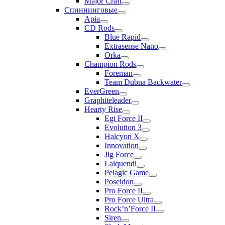
Major Craft
Спиннинговые
Apia
CD Rods
Blue Rapid
Extrasense Nano
Orka
Champion Rods
Foreman
Team Dubna Backwater
EverGreen
Graphiteleader
Hearty Rise
Egi Force II
Evolution 3
Halcyon X
Innovation
Jig Force
Laiquendi
Pelagic Game
Poseidon
Pro Force II
Pro Force Ultra
Rock’n’Force II
Siren