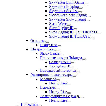
Skywalker Light Game
Skywalker Popping
Skywalker Seabass
Skywalker Shore Jigging
Skywalker Slow Jigging
Slash Wave
Slow Jigging III
Slow Jigging III R x TOKAYO
Slow Jigging III TOKAYO
Оснастка
Hearty Rise
Шнуры и леска
Shock Leader
Плетеные шнуры Tokuryo
CastingPro x8
JiggingPro x8
Поводковый материал
Экипировка и аксессуары
Балаклава
Hearty Rise
Перчатки
Hearty Rise
Солнцезащитная одежда
Hearty Rise
Приманки