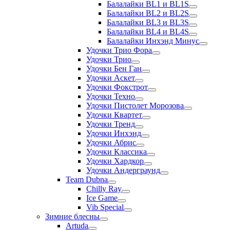
Балалайки BL1 и BL1S
Балалайки BL2 и BL2S
Балалайки BL3 и BL3S
Балалайки BL4 и BL4S
Балалайки Инхэнд Минус
Удочки Трио Фора
Удочки Трио
Удочки Бен Ган
Удочки Аскет
Удочки Фокстрот
Удочки Техно
Удочки Пистолет Морозова
Удочки Квартет
Удочки Тренд
Удочки Инхэнд
Удочки Абрис
Удочки Классика
Удочки Хардкор
Удочки Андерграунд
Team Dubna
Chilly Ray
Ice Game
Vib Special
Зимние блесны
Artuda