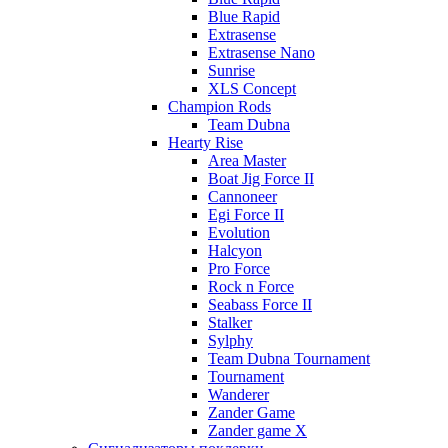
Blue Rapid
Extrasense
Extrasense Nano
Sunrise
XLS Concept
Champion Rods
Team Dubna
Hearty Rise
Area Master
Boat Jig Force II
Cannoneer
Egi Force II
Evolution
Halcyon
Pro Force
Rock n Force
Seabass Force II
Stalker
Sylphy
Team Dubna Tournament
Tournament
Wanderer
Zander Game
Zander game X