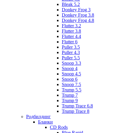
Bleak 5.2
Donkey Frog 3
Donkey Frog 3.8
Donkey Frog 4.8
Flutter 3.2
Flutter 3.8
Flutter 4.4
Flutter 6
Puller 3.5
Puller 4.3
Puller 5.5
Snoop 3.3
Snoop 4
Snoop 4.5
Snoop 6
Snoop 7.5
Trump 5.5
Trump 7
Trump 9
Trump Trace 6.8
Trump Trace 8
Родбилдинг
Бланки
CD Rods
Blue Rapid