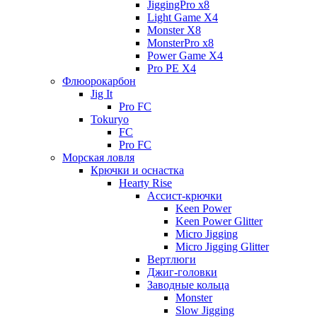
JiggingPro x8
Light Game X4
Monster X8
MonsterPro x8
Power Game X4
Pro PE X4
Флюорокарбон
Jig It
Pro FC
Tokuryo
FC
Pro FC
Морская ловля
Крючки и оснастка
Hearty Rise
Ассист-крючки
Keen Power
Keen Power Glitter
Micro Jigging
Micro Jigging Glitter
Вертлюги
Джиг-головки
Заводные кольца
Monster
Slow Jigging