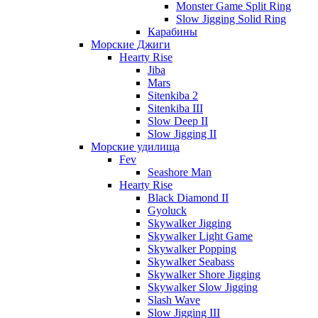
Monster Game Split Ring
Slow Jigging Solid Ring
Карабины
Морские Джиги
Hearty Rise
Jiba
Mars
Sitenkiba 2
Sitenkiba III
Slow Deep II
Slow Jigging II
Морские удилища
Fev
Seashore Man
Hearty Rise
Black Diamond II
Gyoluck
Skywalker Jigging
Skywalker Light Game
Skywalker Popping
Skywalker Seabass
Skywalker Shore Jigging
Skywalker Slow Jigging
Slash Wave
Slow Jigging III