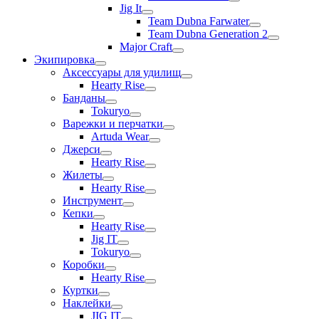
Jig It
Team Dubna Farwater
Team Dubna Generation 2
Major Craft
Экипировка
Аксессуары для удилищ
Hearty Rise
Банданы
Tokuryo
Варежки и перчатки
Artuda Wear
Джерси
Hearty Rise
Жилеты
Hearty Rise
Инструмент
Кепки
Hearty Rise
Jig IT
Tokuryo
Коробки
Hearty Rise
Куртки
Наклейки
JIG IT