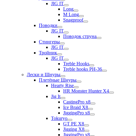
JIG IT
Long
M Long
Snagproof
Поводки
JIG IT
Поводок струна
Стингеры
JIG IT
Тройник
JIG IT
Treble Hooks
Treble hooks PH-36
Лески и Шнуры
Плетёные Шнуры
Hearty Rise
HR Monster Hunter X4
Jig It
CastingPro x8
Ice Braid X8
JiggingPro x8
Tokuryo
GT PE X8
Jigging X8
JiggingPro x8