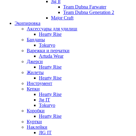
Jig It
Team Dubna Farwater
Team Dubna Generation 2
Major Craft
Экипировка
Аксессуары для удилищ
Hearty Rise
Банданы
Tokuryo
Варежки и перчатки
Artuda Wear
Джерси
Hearty Rise
Жилеты
Hearty Rise
Инструмент
Кепки
Hearty Rise
Jig IT
Tokuryo
Коробки
Hearty Rise
Куртки
Наклейки
JIG IT