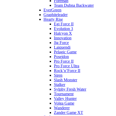
Foreman
Team Dubna Backwater
EverGreen
Graphiteleader
Hearty Rise
Egi Force II
Evolution 3
Halcyon X
Innovation
Jig Force
Laiquendi
Pelagic Game
Poseidon
Pro Force II
Pro Force Ultra
Rock’n’Force II
Siren
Slash Monster
Stalker
Sylphy Fresh Water
Tournament
Valley Hunter
Volga Game
Wanderer
Zander Game XT