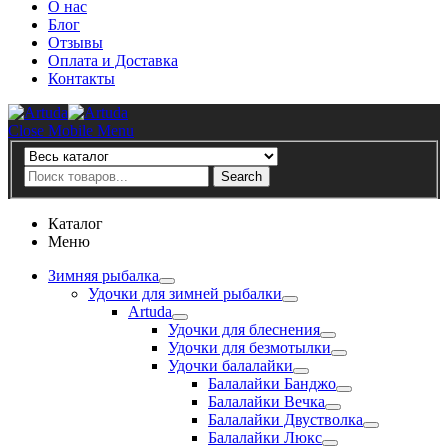
О нас
Блог
Отзывы
Оплата и Доставка
Контакты
Artuda
Close Mobile Menu
Search
Search
Каталог
Меню
Зимняя рыбалка
Удочки для зимней рыбалки
Artuda
Удочки для блеснения
Удочки для безмотылки
Удочки балалайки
Балалайки Банджо
Балалайки Вечка
Балалайки Двустволка
Балалайки Люкс