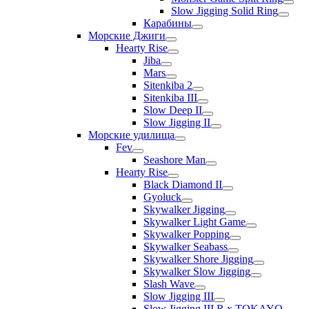
Slow Jigging Solid Ring
Карабины
Морские Джиги
Hearty Rise
Jiba
Mars
Sitenkiba 2
Sitenkiba III
Slow Deep II
Slow Jigging II
Морские удилища
Fev
Seashore Man
Hearty Rise
Black Diamond II
Gyoluck
Skywalker Jigging
Skywalker Light Game
Skywalker Popping
Skywalker Seabass
Skywalker Shore Jigging
Skywalker Slow Jigging
Slash Wave
Slow Jigging III
Slow Jigging III R x TOKAYO