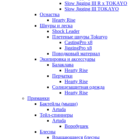
Slow Jigging III R x TOKAYO
Slow Jigging III TOKAYO
Оснастка
Hearty Rise
Шнуры и леска
Shock Leader
Плетеные шнуры Tokuryo
CastingPro x8
JiggingPro x8
Поводковый материал
Экипировка и аксессуары
Балаклава
Hearty Rise
Перчатки
Hearty Rise
Солнцезащитная одежда
Hearty Rise
Приманки
Бактейлы (мыши)
Artuda
Тейл-спиннеры
Artuda
Воробушек
Блесны
Вращающиеся блесны