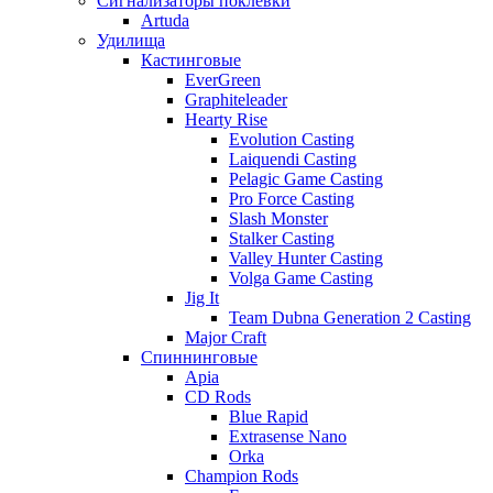
Сигнализаторы поклевки
Artuda
Удилища
Кастинговые
EverGreen
Graphiteleader
Hearty Rise
Evolution Casting
Laiquendi Casting
Pelagic Game Casting
Pro Force Casting
Slash Monster
Stalker Casting
Valley Hunter Casting
Volga Game Casting
Jig It
Team Dubna Generation 2 Casting
Major Craft
Спиннинговые
Apia
CD Rods
Blue Rapid
Extrasense Nano
Orka
Champion Rods