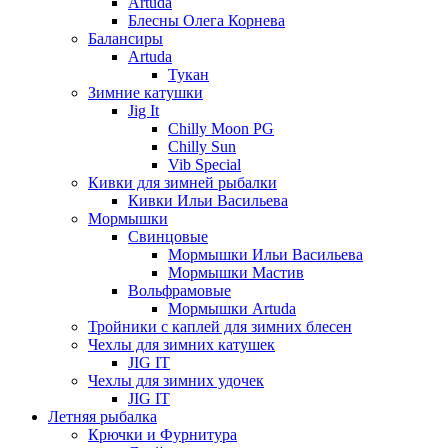
Artuda
Блесны Олега Корнева
Балансиры
Artuda
Тукан
Зимние катушки
Jig It
Chilly Moon PG
Chilly Sun
Vib Special
Кивки для зимней рыбалки
Кивки Ильи Васильева
Мормышки
Свинцовые
Мормышки Ильи Васильева
Мормышки Мастив
Вольфрамовые
Мормышки Artuda
Тройники с каплей для зимних блесен
Чехлы для зимних катушек
JIG IT
Чехлы для зимних удочек
JIG IT
Летняя рыбалка
Крючки и Фурнитура