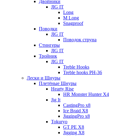
Двойники
JIG IT
Long
M Long
Snagproof
Поводки
JIG IT
Поводок струна
Стингеры
JIG IT
Тройник
JIG IT
Treble Hooks
Treble hooks PH-36
Лески и Шнуры
Плетёные Шнуры
Hearty Rise
HR Monster Hunter X4
Jig It
CastingPro x8
Ice Braid X8
JiggingPro x8
Tokuryo
GT PE X8
Jigging X8