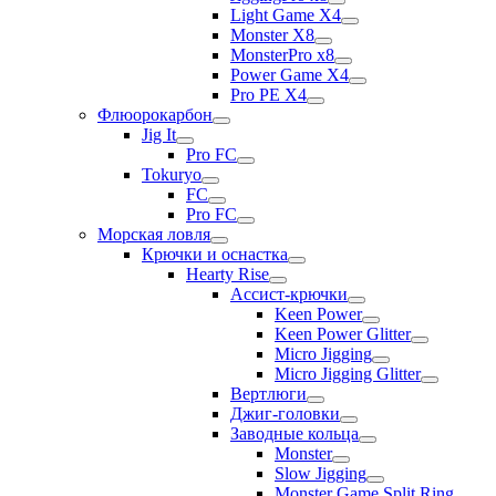
Light Game X4
Monster X8
MonsterPro x8
Power Game X4
Pro PE X4
Флюорокарбон
Jig It
Pro FC
Tokuryo
FC
Pro FC
Морская ловля
Крючки и оснастка
Hearty Rise
Ассист-крючки
Keen Power
Keen Power Glitter
Micro Jigging
Micro Jigging Glitter
Вертлюги
Джиг-головки
Заводные кольца
Monster
Slow Jigging
Monster Game Split Ring