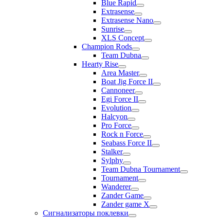
Blue Rapid
Extrasense
Extrasense Nano
Sunrise
XLS Concept
Champion Rods
Team Dubna
Hearty Rise
Area Master
Boat Jig Force II
Cannoneer
Egi Force II
Evolution
Halcyon
Pro Force
Rock n Force
Seabass Force II
Stalker
Sylphy
Team Dubna Tournament
Tournament
Wanderer
Zander Game
Zander game X
Сигнализаторы поклевки