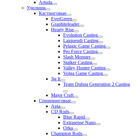
Artuda
Удилища
Кастинговые
EverGreen
Graphiteleader
Hearty Rise
Evolution Casting
Laiquendi Casting
Pelagic Game Casting
Pro Force Casting
Slash Monster
Stalker Casting
Valley Hunter Casting
Volga Game Casting
Jig It
Team Dubna Generation 2 Casting
Major Craft
Спиннинговые
Apia
CD Rods
Blue Rapid
Extrasense Nano
Orka
Champion Rods