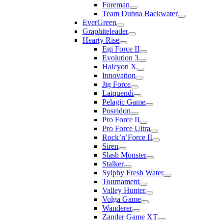
Foreman
Team Dubna Backwater
EverGreen
Graphiteleader
Hearty Rise
Egi Force II
Evolution 3
Halcyon X
Innovation
Jig Force
Laiquendi
Pelagic Game
Poseidon
Pro Force II
Pro Force Ultra
Rock’n’Force II
Siren
Slash Monster
Stalker
Sylphy Fresh Water
Tournament
Valley Hunter
Volga Game
Wanderer
Zander Game XT