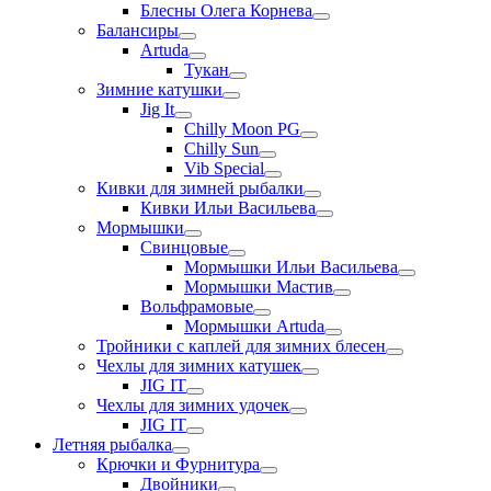
Блесны Олега Корнева
Балансиры
Artuda
Тукан
Зимние катушки
Jig It
Chilly Moon PG
Chilly Sun
Vib Special
Кивки для зимней рыбалки
Кивки Ильи Васильева
Мормышки
Свинцовые
Мормышки Ильи Васильева
Мормышки Мастив
Вольфрамовые
Мормышки Artuda
Тройники с каплей для зимних блесен
Чехлы для зимних катушек
JIG IT
Чехлы для зимних удочек
JIG IT
Летняя рыбалка
Крючки и Фурнитура
Двойники