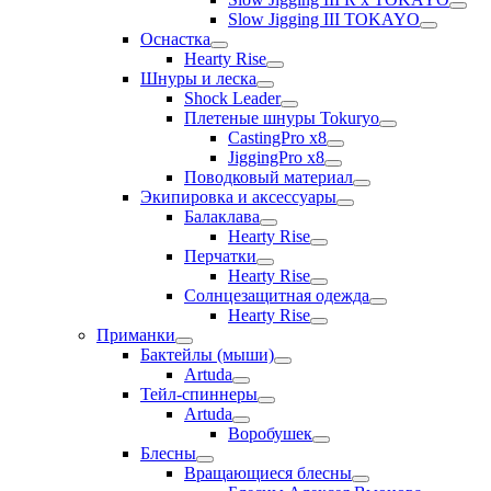
Slow Jigging III TOKAYO
Оснастка
Hearty Rise
Шнуры и леска
Shock Leader
Плетеные шнуры Tokuryo
CastingPro x8
JiggingPro x8
Поводковый материал
Экипировка и аксессуары
Балаклава
Hearty Rise
Перчатки
Hearty Rise
Солнцезащитная одежда
Hearty Rise
Приманки
Бактейлы (мыши)
Artuda
Тейл-спиннеры
Artuda
Воробушек
Блесны
Вращающиеся блесны