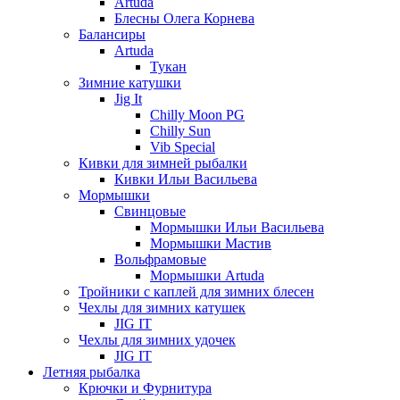
Artuda
Блесны Олега Корнева
Балансиры
Artuda
Тукан
Зимние катушки
Jig It
Chilly Moon PG
Chilly Sun
Vib Special
Кивки для зимней рыбалки
Кивки Ильи Васильева
Мормышки
Свинцовые
Мормышки Ильи Васильева
Мормышки Мастив
Вольфрамовые
Мормышки Artuda
Тройники с каплей для зимних блесен
Чехлы для зимних катушек
JIG IT
Чехлы для зимних удочек
JIG IT
Летняя рыбалка
Крючки и Фурнитура