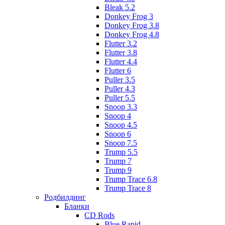
Bleak 5.2
Donkey Frog 3
Donkey Frog 3.8
Donkey Frog 4.8
Flutter 3.2
Flutter 3.8
Flutter 4.4
Flutter 6
Puller 3.5
Puller 4.3
Puller 5.5
Snoop 3.3
Snoop 4
Snoop 4.5
Snoop 6
Snoop 7.5
Trump 5.5
Trump 7
Trump 9
Trump Trace 6.8
Trump Trace 8
Родбилдинг
Бланки
CD Rods
Blue Rapid