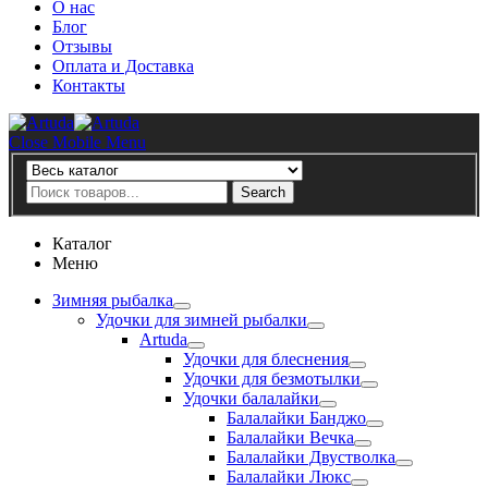
О нас
Блог
Отзывы
Оплата и Доставка
Контакты
Artuda
Close Mobile Menu
Search
Search
Каталог
Меню
Зимняя рыбалка
Удочки для зимней рыбалки
Artuda
Удочки для блеснения
Удочки для безмотылки
Удочки балалайки
Балалайки Банджо
Балалайки Вечка
Балалайки Двустволка
Балалайки Люкс