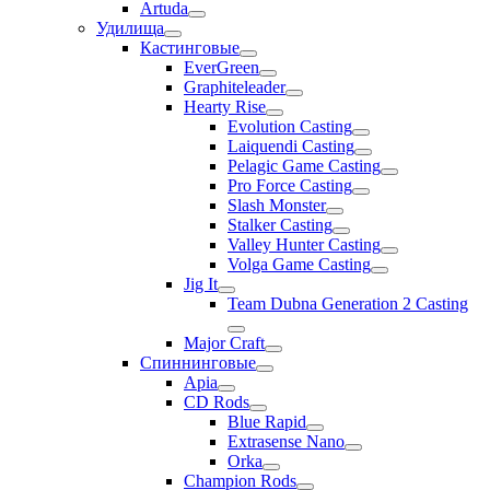
Artuda
Удилища
Кастинговые
EverGreen
Graphiteleader
Hearty Rise
Evolution Casting
Laiquendi Casting
Pelagic Game Casting
Pro Force Casting
Slash Monster
Stalker Casting
Valley Hunter Casting
Volga Game Casting
Jig It
Team Dubna Generation 2 Casting
Major Craft
Спиннинговые
Apia
CD Rods
Blue Rapid
Extrasense Nano
Orka
Champion Rods