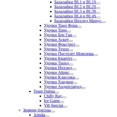
Балалайки BL1 и BL1S
Балалайки BL2 и BL2S
Балалайки BL3 и BL3S
Балалайки BL4 и BL4S
Балалайки Инхэнд Минус
Удочки Трио Фора
Удочки Трио
Удочки Бен Ган
Удочки Аскет
Удочки Фокстрот
Удочки Техно
Удочки Пистолет Морозова
Удочки Квартет
Удочки Тренд
Удочки Инхэнд
Удочки Абрис
Удочки Классика
Удочки Хардкор
Удочки Андерграунд
Team Dubna
Chilly Ray
Ice Game
Vib Special
Зимние блесны
Artuda