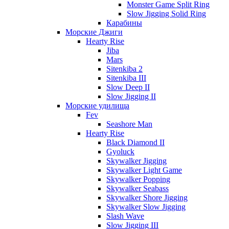
Monster Game Split Ring
Slow Jigging Solid Ring
Карабины
Морские Джиги
Hearty Rise
Jiba
Mars
Sitenkiba 2
Sitenkiba III
Slow Deep II
Slow Jigging II
Морские удилища
Fev
Seashore Man
Hearty Rise
Black Diamond II
Gyoluck
Skywalker Jigging
Skywalker Light Game
Skywalker Popping
Skywalker Seabass
Skywalker Shore Jigging
Skywalker Slow Jigging
Slash Wave
Slow Jigging III