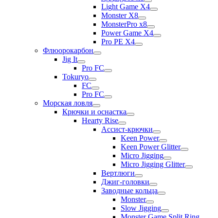
Light Game X4
Monster X8
MonsterPro x8
Power Game X4
Pro PE X4
Флюорокарбон
Jig It
Pro FC
Tokuryo
FC
Pro FC
Морская ловля
Крючки и оснастка
Hearty Rise
Ассист-крючки
Keen Power
Keen Power Glitter
Micro Jigging
Micro Jigging Glitter
Вертлюги
Джиг-головки
Заводные кольца
Monster
Slow Jigging
Monster Game Split Ring