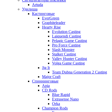
Сигнализаторы поклевки
Artuda
Удилища
Кастинговые
EverGreen
Graphiteleader
Hearty Rise
Evolution Casting
Laiquendi Casting
Pelagic Game Casting
Pro Force Casting
Slash Monster
Stalker Casting
Valley Hunter Casting
Volga Game Casting
Jig It
Team Dubna Generation 2 Casting
Major Craft
Спиннинговые
Apia
CD Rods
Blue Rapid
Extrasense Nano
Orka
Champion Rods