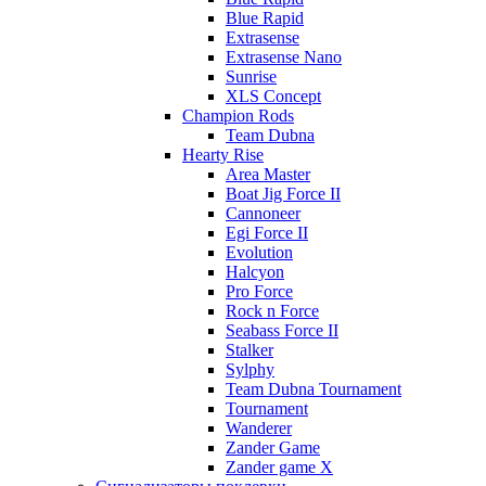
Blue Rapid
Extrasense
Extrasense Nano
Sunrise
XLS Concept
Champion Rods
Team Dubna
Hearty Rise
Area Master
Boat Jig Force II
Cannoneer
Egi Force II
Evolution
Halcyon
Pro Force
Rock n Force
Seabass Force II
Stalker
Sylphy
Team Dubna Tournament
Tournament
Wanderer
Zander Game
Zander game X