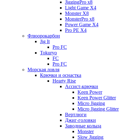
JiggingPro x8
Light Game X4
Monster X8
MonsterPro x8
Power Game X4
Pro PE X4
Флюорокарбон
Jig It
Pro FC
Tokuryo
FC
Pro FC
Морская ловля
Крючки и оснастка
Hearty Rise
Ассист-крючки
Keen Power
Keen Power Glitter
Micro Jigging
Micro Jigging Glitter
Вертлюги
Джиг-головки
Заводные кольца
Monster
Slow Jigging