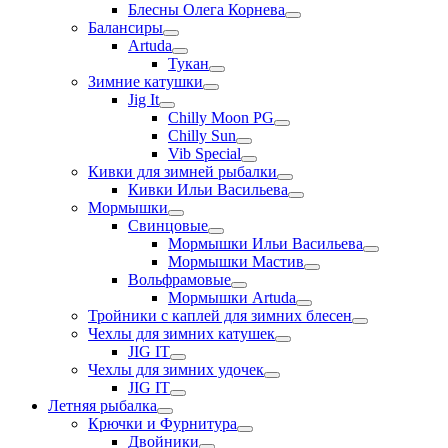
Блесны Олега Корнева
Балансиры
Artuda
Тукан
Зимние катушки
Jig It
Chilly Moon PG
Chilly Sun
Vib Special
Кивки для зимней рыбалки
Кивки Ильи Васильева
Мормышки
Свинцовые
Мормышки Ильи Васильева
Мормышки Мастив
Вольфрамовые
Мормышки Artuda
Тройники с каплей для зимних блесен
Чехлы для зимних катушек
JIG IT
Чехлы для зимних удочек
JIG IT
Летняя рыбалка
Крючки и Фурнитура
Двойники