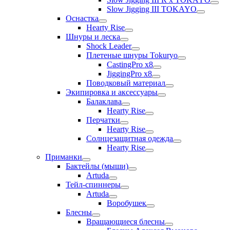
Slow Jigging III TOKAYO
Оснастка
Hearty Rise
Шнуры и леска
Shock Leader
Плетеные шнуры Tokuryo
CastingPro x8
JiggingPro x8
Поводковый материал
Экипировка и аксессуары
Балаклава
Hearty Rise
Перчатки
Hearty Rise
Солнцезащитная одежда
Hearty Rise
Приманки
Бактейлы (мыши)
Artuda
Тейл-спиннеры
Artuda
Воробушек
Блесны
Вращающиеся блесны