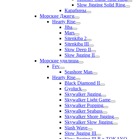
Slow Jigging Solid Ring
Карабины
Морские Джиги
Hearty Rise
Jiba
Mars
Sitenkiba 2
Sitenkiba III
Slow Deep II
Slow Jigging II
Морские удилища
Fev
Seashore Man
Hearty Rise
Black Diamond II
Gyoluck
Skywalker Jigging
Skywalker Light Game
Skywalker Popping
Skywalker Seabass
Skywalker Shore Jigging
Skywalker Slow Jigging
Slash Wave
Slow Jigging III
Slow Jigging III R x TOKAYO