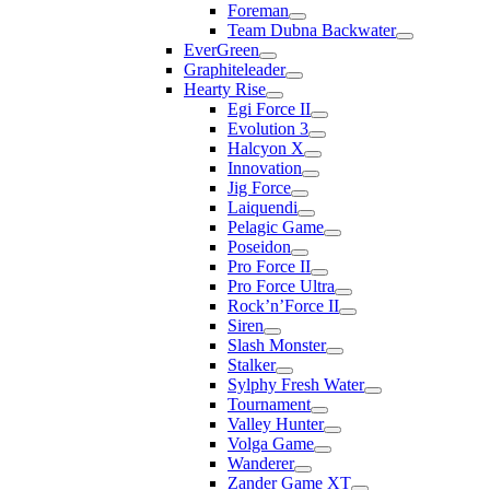
Foreman
Team Dubna Backwater
EverGreen
Graphiteleader
Hearty Rise
Egi Force II
Evolution 3
Halcyon X
Innovation
Jig Force
Laiquendi
Pelagic Game
Poseidon
Pro Force II
Pro Force Ultra
Rock’n’Force II
Siren
Slash Monster
Stalker
Sylphy Fresh Water
Tournament
Valley Hunter
Volga Game
Wanderer
Zander Game XT