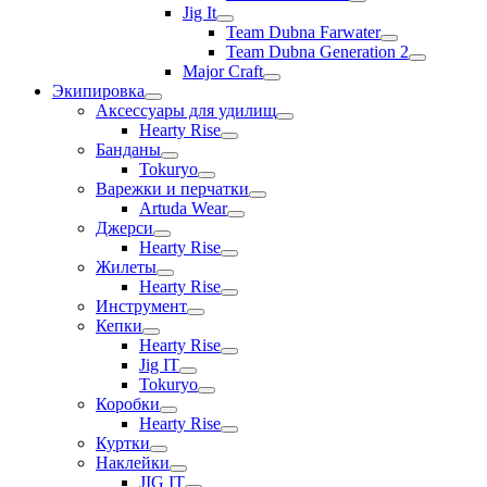
Jig It
Team Dubna Farwater
Team Dubna Generation 2
Major Craft
Экипировка
Аксессуары для удилищ
Hearty Rise
Банданы
Tokuryo
Варежки и перчатки
Artuda Wear
Джерси
Hearty Rise
Жилеты
Hearty Rise
Инструмент
Кепки
Hearty Rise
Jig IT
Tokuryo
Коробки
Hearty Rise
Куртки
Наклейки
JIG IT