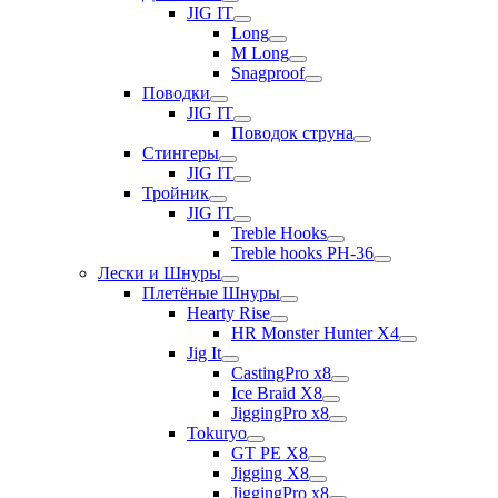
JIG IT
Long
M Long
Snagproof
Поводки
JIG IT
Поводок струна
Стингеры
JIG IT
Тройник
JIG IT
Treble Hooks
Treble hooks PH-36
Лески и Шнуры
Плетёные Шнуры
Hearty Rise
HR Monster Hunter X4
Jig It
CastingPro x8
Ice Braid X8
JiggingPro x8
Tokuryo
GT PE X8
Jigging X8
JiggingPro x8