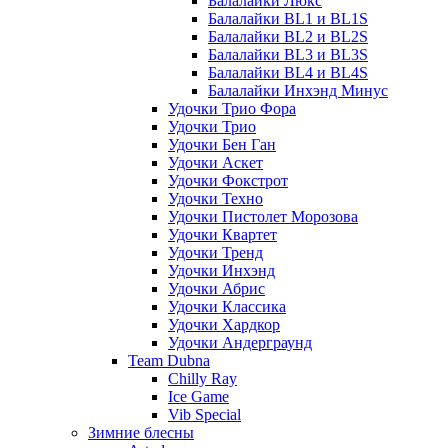
Балалайки Люкс
Балалайки BL1 и BL1S
Балалайки BL2 и BL2S
Балалайки BL3 и BL3S
Балалайки BL4 и BL4S
Балалайки Инхэнд Минус
Удочки Трио Фора
Удочки Трио
Удочки Бен Ган
Удочки Аскет
Удочки Фокстрот
Удочки Техно
Удочки Пистолет Морозова
Удочки Квартет
Удочки Тренд
Удочки Инхэнд
Удочки Абрис
Удочки Классика
Удочки Хардкор
Удочки Андерграунд
Team Dubna
Chilly Ray
Ice Game
Vib Special
Зимние блесны