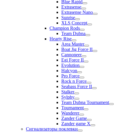
Blue Rapid
Extrasense
Extrasense Nano
Sunrise
XLS Concept
Champion Rods
Team Dubna
Hearty Rise
Area Master
Boat Jig Force II
Cannoneer
Egi Force II
Evolution
Halcyon
Pro Force
Rock n Force
Seabass Force II
Stalker
Sylphy
Team Dubna Tournament
Tournament
Wanderer
Zander Game
Zander game X
Сигнализаторы поклевки