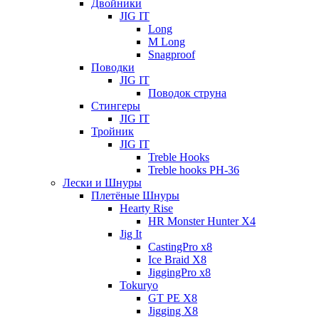
Двойники
JIG IT
Long
M Long
Snagproof
Поводки
JIG IT
Поводок струна
Стингеры
JIG IT
Тройник
JIG IT
Treble Hooks
Treble hooks PH-36
Лески и Шнуры
Плетёные Шнуры
Hearty Rise
HR Monster Hunter X4
Jig It
CastingPro x8
Ice Braid X8
JiggingPro x8
Tokuryo
GT PE X8
Jigging X8