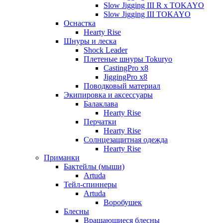
Slow Jigging III R x TOKAYO
Slow Jigging III TOKAYO
Оснастка
Hearty Rise
Шнуры и леска
Shock Leader
Плетеные шнуры Tokuryo
CastingPro x8
JiggingPro x8
Поводковый материал
Экипировка и аксессуары
Балаклава
Hearty Rise
Перчатки
Hearty Rise
Солнцезащитная одежда
Hearty Rise
Приманки
Бактейлы (мыши)
Artuda
Тейл-спиннеры
Artuda
Воробушек
Блесны
Вращающиеся блесны