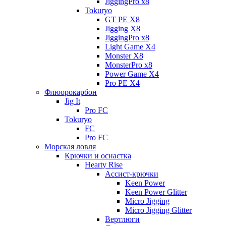
JiggingPro x8
Tokuryo
GT PE X8
Jigging X8
JiggingPro x8
Light Game X4
Monster X8
MonsterPro x8
Power Game X4
Pro PE X4
Флюорокарбон
Jig It
Pro FC
Tokuryo
FC
Pro FC
Морская ловля
Крючки и оснастка
Hearty Rise
Ассист-крючки
Keen Power
Keen Power Glitter
Micro Jigging
Micro Jigging Glitter
Вертлюги