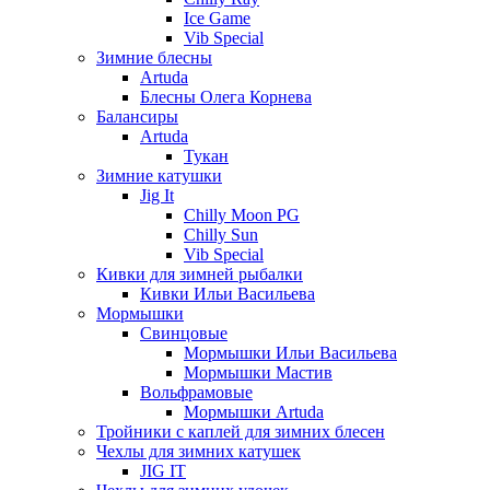
Ice Game
Vib Special
Зимние блесны
Artuda
Блесны Олега Корнева
Балансиры
Artuda
Тукан
Зимние катушки
Jig It
Chilly Moon PG
Chilly Sun
Vib Special
Кивки для зимней рыбалки
Кивки Ильи Васильева
Мормышки
Свинцовые
Мормышки Ильи Васильева
Мормышки Мастив
Вольфрамовые
Мормышки Artuda
Тройники с каплей для зимних блесен
Чехлы для зимних катушек
JIG IT