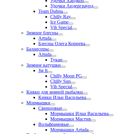
Удочки Хардкор
Удочки Андерграунд
Team Dubna
Chilly Ray
Ice Game
Vib Special
Зимние блесны
Artuda
Блесны Олега Корнева
Балансиры
Artuda
Тукан
Зимние катушки
Jig It
Chilly Moon PG
Chilly Sun
Vib Special
Кивки для зимней рыбалки
Кивки Ильи Васильева
Мормышки
Свинцовые
Мормышки Ильи Васильева
Мормышки Мастив
Вольфрамовые
Мормышки Artuda