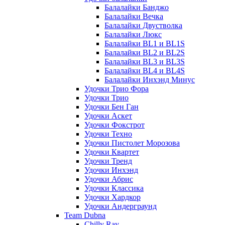
Балалайки Банджо
Балалайки Вечка
Балалайки Двустволка
Балалайки Люкс
Балалайки BL1 и BL1S
Балалайки BL2 и BL2S
Балалайки BL3 и BL3S
Балалайки BL4 и BL4S
Балалайки Инхэнд Минус
Удочки Трио Фора
Удочки Трио
Удочки Бен Ган
Удочки Аскет
Удочки Фокстрот
Удочки Техно
Удочки Пистолет Морозова
Удочки Квартет
Удочки Тренд
Удочки Инхэнд
Удочки Абрис
Удочки Классика
Удочки Хардкор
Удочки Андерграунд
Team Dubna
Chilly Ray