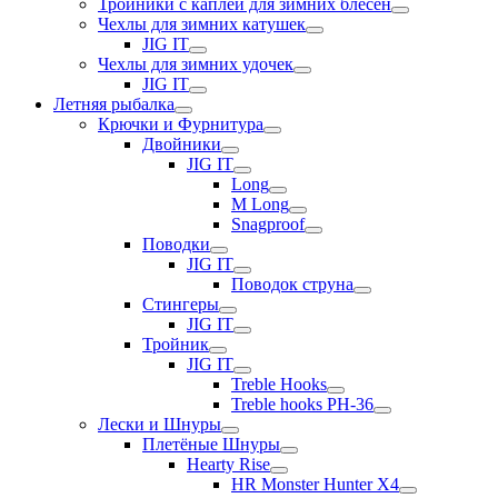
Тройники с каплей для зимних блесен
Чехлы для зимних катушек
JIG IT
Чехлы для зимних удочек
JIG IT
Летняя рыбалка
Крючки и Фурнитура
Двойники
JIG IT
Long
M Long
Snagproof
Поводки
JIG IT
Поводок струна
Стингеры
JIG IT
Тройник
JIG IT
Treble Hooks
Treble hooks PH-36
Лески и Шнуры
Плетёные Шнуры
Hearty Rise
HR Monster Hunter X4