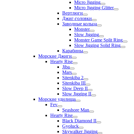
Micro Jigging
Micro Jigging Glitter
Вертлюги
Джиг-головки
Заводные кольца
Monster
Slow Jigging
Monster Game Split Ring
Slow Jigging Solid Ring
Карабины
Морские Джиги
Hearty Rise
Jiba
Mars
Sitenkiba 2
Sitenkiba III
Slow Deep II
Slow Jigging II
Морские удилища
Fev
Seashore Man
Hearty Rise
Black Diamond II
Gyoluck
Skywalker Jigging