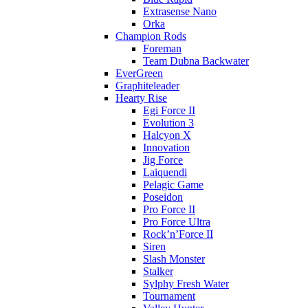
Extrasense Nano
Orka
Champion Rods
Foreman
Team Dubna Backwater
EverGreen
Graphiteleader
Hearty Rise
Egi Force II
Evolution 3
Halcyon X
Innovation
Jig Force
Laiquendi
Pelagic Game
Poseidon
Pro Force II
Pro Force Ultra
Rock’n’Force II
Siren
Slash Monster
Stalker
Sylphy Fresh Water
Tournament