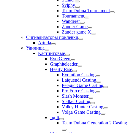
Sylphy
Team Dubna Tournament
Tournament
Wanderer
Zander Game
Zander game X
Сигнализаторы поклевки
Artuda
Удилища
Кастинговые
EverGreen
Graphiteleader
Hearty Rise
Evolution Casting
Laiquendi Casting
Pelagic Game Casting
Pro Force Casting
Slash Monster
Stalker Casting
Valley Hunter Casting
Volga Game Casting
Jig It
Team Dubna Generation 2 Casting