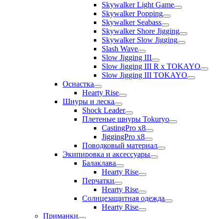
Skywalker Light Game
Skywalker Popping
Skywalker Seabass
Skywalker Shore Jigging
Skywalker Slow Jigging
Slash Wave
Slow Jigging III
Slow Jigging III R x TOKAYO
Slow Jigging III TOKAYO
Оснастка
Hearty Rise
Шнуры и леска
Shock Leader
Плетеные шнуры Tokuryo
CastingPro x8
JiggingPro x8
Поводковый материал
Экипировка и аксессуары
Балаклава
Hearty Rise
Перчатки
Hearty Rise
Солнцезащитная одежда
Hearty Rise
Приманки