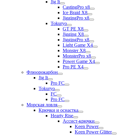
Jig It
CastingPro x8
Ice Braid X8
JiggingPro x8
Tokuryo
GT PE X8
Jigging X8
JiggingPro x8
Light Game X4
Monster X8
MonsterPro x8
Power Game X4
Pro PE X4
Флюорокарбон
Jig It
Pro FC
Tokuryo
FC
Pro FC
Морская ловля
Крючки и оснастка
Hearty Rise
Ассист-крючки
Keen Power
Keen Power Glitter