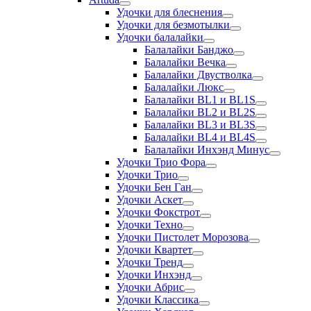
Удочки для блеснения
Удочки для безмотылки
Удочки балалайки
Балалайки Банджо
Балалайки Вечка
Балалайки Двустволка
Балалайки Люкс
Балалайки BL1 и BL1S
Балалайки BL2 и BL2S
Балалайки BL3 и BL3S
Балалайки BL4 и BL4S
Балалайки Инхэнд Минус
Удочки Трио Фора
Удочки Трио
Удочки Бен Ган
Удочки Аскет
Удочки Фокстрот
Удочки Техно
Удочки Пистолет Морозова
Удочки Квартет
Удочки Тренд
Удочки Инхэнд
Удочки Абрис
Удочки Классика