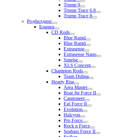
Trump 9
Trump Trace 6.8
Trump Trace 8
Родбилдинг
Бланки
CD Rods
Blue Rapid
Blue Rapid
Extrasense
Extrasense Nano
Sunrise
XLS Concept
Champion Rods
Team Dubna
Hearty Rise
Area Master
Boat Jig Force II
Cannoneer
Egi Force II
Evolution
Halcyon
Pro Force
Rock n Force
Seabass Force II
Stalker