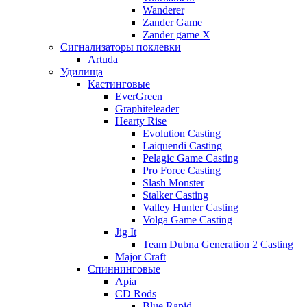
Wanderer
Zander Game
Zander game X
Сигнализаторы поклевки
Artuda
Удилища
Кастинговые
EverGreen
Graphiteleader
Hearty Rise
Evolution Casting
Laiquendi Casting
Pelagic Game Casting
Pro Force Casting
Slash Monster
Stalker Casting
Valley Hunter Casting
Volga Game Casting
Jig It
Team Dubna Generation 2 Casting
Major Craft
Спиннинговые
Apia
CD Rods
Blue Rapid