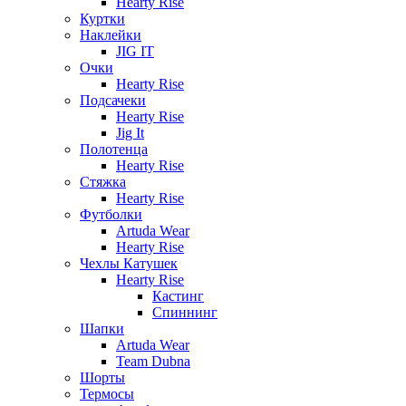
Hearty Rise
Куртки
Наклейки
JIG IT
Очки
Hearty Rise
Подсачеки
Hearty Rise
Jig It
Полотенца
Hearty Rise
Стяжка
Hearty Rise
Футболки
Artuda Wear
Hearty Rise
Чехлы Катушек
Hearty Rise
Кастинг
Спиннинг
Шапки
Artuda Wear
Team Dubna
Шорты
Термосы