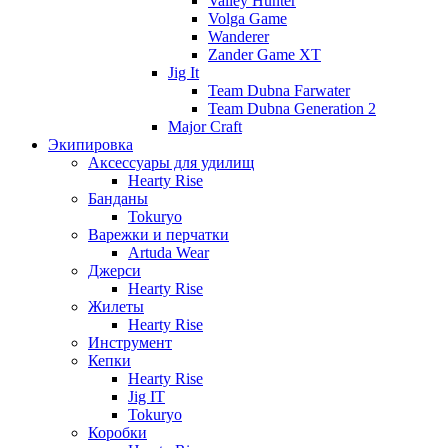
Valley Hunter
Volga Game
Wanderer
Zander Game XT
Jig It
Team Dubna Farwater
Team Dubna Generation 2
Major Craft
Экипировка
Аксессуары для удилищ
Hearty Rise
Банданы
Tokuryo
Варежки и перчатки
Artuda Wear
Джерси
Hearty Rise
Жилеты
Hearty Rise
Инструмент
Кепки
Hearty Rise
Jig IT
Tokuryo
Коробки