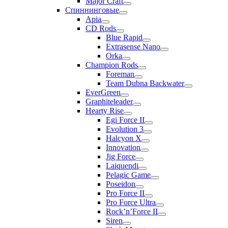
Major Craft
Спиннинговые
Apia
CD Rods
Blue Rapid
Extrasense Nano
Orka
Champion Rods
Foreman
Team Dubna Backwater
EverGreen
Graphiteleader
Hearty Rise
Egi Force II
Evolution 3
Halcyon X
Innovation
Jig Force
Laiquendi
Pelagic Game
Poseidon
Pro Force II
Pro Force Ultra
Rock’n’Force II
Siren