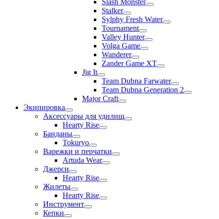
Slash Monster
Stalker
Sylphy Fresh Water
Tournament
Valley Hunter
Volga Game
Wanderer
Zander Game XT
Jig It
Team Dubna Farwater
Team Dubna Generation 2
Major Craft
Экипировка
Аксессуары для удилищ
Hearty Rise
Банданы
Tokuryo
Варежки и перчатки
Artuda Wear
Джерси
Hearty Rise
Жилеты
Hearty Rise
Инструмент
Кепки