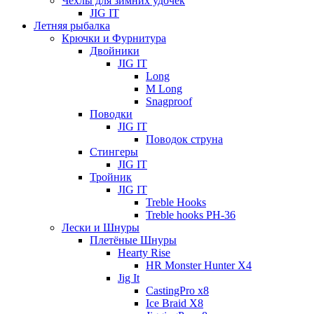
Чехлы для зимних удочек
JIG IT
Летняя рыбалка
Крючки и Фурнитура
Двойники
JIG IT
Long
M Long
Snagproof
Поводки
JIG IT
Поводок струна
Стингеры
JIG IT
Тройник
JIG IT
Treble Hooks
Treble hooks PH-36
Лески и Шнуры
Плетёные Шнуры
Hearty Rise
HR Monster Hunter X4
Jig It
CastingPro x8
Ice Braid X8