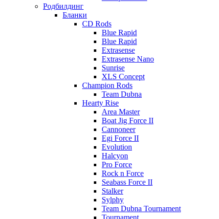
Родбилдинг
Бланки
CD Rods
Blue Rapid
Blue Rapid
Extrasense
Extrasense Nano
Sunrise
XLS Concept
Champion Rods
Team Dubna
Hearty Rise
Area Master
Boat Jig Force II
Cannoneer
Egi Force II
Evolution
Halcyon
Pro Force
Rock n Force
Seabass Force II
Stalker
Sylphy
Team Dubna Tournament
Tournament