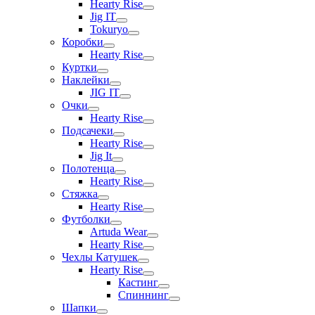
Hearty Rise
Jig IT
Tokuryo
Коробки
Hearty Rise
Куртки
Наклейки
JIG IT
Очки
Hearty Rise
Подсачеки
Hearty Rise
Jig It
Полотенца
Hearty Rise
Стяжка
Hearty Rise
Футболки
Artuda Wear
Hearty Rise
Чехлы Катушек
Hearty Rise
Кастинг
Спиннинг
Шапки