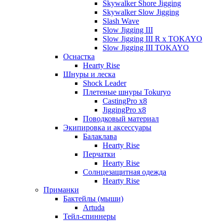
Skywalker Shore Jigging
Skywalker Slow Jigging
Slash Wave
Slow Jigging III
Slow Jigging III R x TOKAYO
Slow Jigging III TOKAYO
Оснастка
Hearty Rise
Шнуры и леска
Shock Leader
Плетеные шнуры Tokuryo
CastingPro x8
JiggingPro x8
Поводковый материал
Экипировка и аксессуары
Балаклава
Hearty Rise
Перчатки
Hearty Rise
Солнцезащитная одежда
Hearty Rise
Приманки
Бактейлы (мыши)
Artuda
Тейл-спиннеры