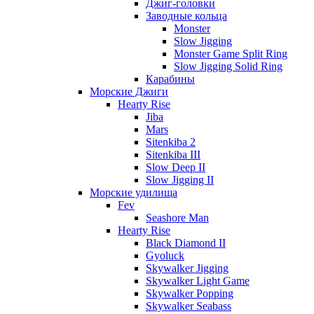
Джиг-головки
Заводные кольца
Monster
Slow Jigging
Monster Game Split Ring
Slow Jigging Solid Ring
Карабины
Морские Джиги
Hearty Rise
Jiba
Mars
Sitenkiba 2
Sitenkiba III
Slow Deep II
Slow Jigging II
Морские удилища
Fev
Seashore Man
Hearty Rise
Black Diamond II
Gyoluck
Skywalker Jigging
Skywalker Light Game
Skywalker Popping
Skywalker Seabass