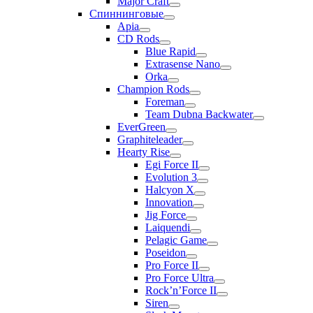
Major Craft
Спиннинговые
Apia
CD Rods
Blue Rapid
Extrasense Nano
Orka
Champion Rods
Foreman
Team Dubna Backwater
EverGreen
Graphiteleader
Hearty Rise
Egi Force II
Evolution 3
Halcyon X
Innovation
Jig Force
Laiquendi
Pelagic Game
Poseidon
Pro Force II
Pro Force Ultra
Rock’n’Force II
Siren