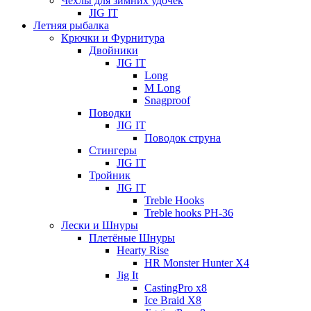
Чехлы для зимних удочек
JIG IT
Летняя рыбалка
Крючки и Фурнитура
Двойники
JIG IT
Long
M Long
Snagproof
Поводки
JIG IT
Поводок струна
Стингеры
JIG IT
Тройник
JIG IT
Treble Hooks
Treble hooks PH-36
Лески и Шнуры
Плетёные Шнуры
Hearty Rise
HR Monster Hunter X4
Jig It
CastingPro x8
Ice Braid X8