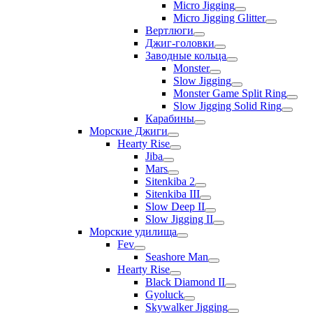
Micro Jigging
Micro Jigging Glitter
Вертлюги
Джиг-головки
Заводные кольца
Monster
Slow Jigging
Monster Game Split Ring
Slow Jigging Solid Ring
Карабины
Морские Джиги
Hearty Rise
Jiba
Mars
Sitenkiba 2
Sitenkiba III
Slow Deep II
Slow Jigging II
Морские удилища
Fev
Seashore Man
Hearty Rise
Black Diamond II
Gyoluck
Skywalker Jigging