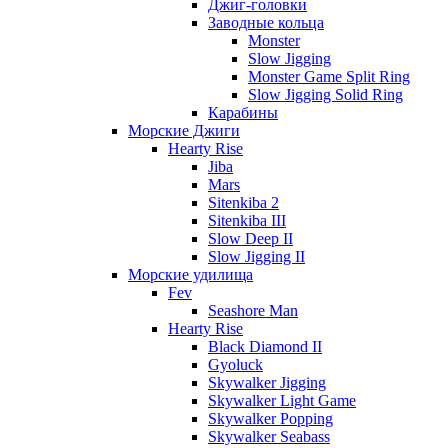
Джиг-головки
Заводные кольца
Monster
Slow Jigging
Monster Game Split Ring
Slow Jigging Solid Ring
Карабины
Морские Джиги
Hearty Rise
Jiba
Mars
Sitenkiba 2
Sitenkiba III
Slow Deep II
Slow Jigging II
Морские удилища
Fev
Seashore Man
Hearty Rise
Black Diamond II
Gyoluck
Skywalker Jigging
Skywalker Light Game
Skywalker Popping
Skywalker Seabass