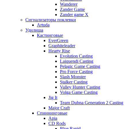
Wanderer
Zander Game
Zander game X
Сигнализаторы поклевки
Artuda
Удилища
Кастинговые
EverGreen
Graphiteleader
Hearty Rise
Evolution Casting
Laiquendi Casting
Pelagic Game Casting
Pro Force Casting
Slash Monster
Stalker Casting
Valley Hunter Casting
Volga Game Casting
Jig It
Team Dubna Generation 2 Casting
Major Craft
Спиннинговые
Apia
CD Rods
Blue Rapid