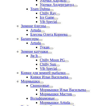
Удочки Хардкор
Удочки Андерграунд
Team Dubna
Chilly Ray
Ice Game
Vib Special
Зимние блесны
Artuda
Блесны Олега Корнева
Балансиры
Artuda
Тукан
Зимние катушки
Jig It
Chilly Moon PG
Chilly Sun
Vib Special
Кивки для зимней рыбалки
Кивки Ильи Васильева
Мормышки
Свинцовые
Мормышки Ильи Васильева
Мормышки Мастив
Вольфрамовые
Мормышки Artuda