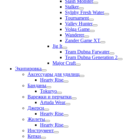
Slash Monster
Stalker
Sylphy Fresh Water
Tournament
Valley Hunter
Volga Game
Wanderer
Zander Game XT
Jig It
Team Dubna Farwater
Team Dubna Generation 2
Major Craft
Экипировка
Аксессуары для удилищ
Hearty Rise
Банданы
Tokuryo
Варежки и перчатки
Artuda Wear
Джерси
Hearty Rise
Жилеты
Hearty Rise
Инструмент
Кепки