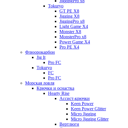
JiggingPro x8
Tokuryo
GT PE X8
Jigging X8
JiggingPro x8
Light Game X4
Monster X8
MonsterPro x8
Power Game X4
Pro PE X4
Флюорокарбон
Jig It
Pro FC
Tokuryo
FC
Pro FC
Морская ловля
Крючки и оснастка
Hearty Rise
Ассист-крючки
Keen Power
Keen Power Glitter
Micro Jigging
Micro Jigging Glitter
Вертлюги