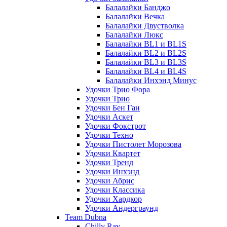
Балалайки Банджо
Балалайки Вечка
Балалайки Двустволка
Балалайки Люкс
Балалайки BL1 и BL1S
Балалайки BL2 и BL2S
Балалайки BL3 и BL3S
Балалайки BL4 и BL4S
Балалайки Инхэнд Минус
Удочки Трио Фора
Удочки Трио
Удочки Бен Ган
Удочки Аскет
Удочки Фокстрот
Удочки Техно
Удочки Пистолет Морозова
Удочки Квартет
Удочки Тренд
Удочки Инхэнд
Удочки Абрис
Удочки Классика
Удочки Хардкор
Удочки Андерграунд
Team Dubna
Chilly Ray