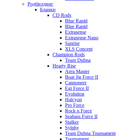
Родбилдинг
Бланки
CD Rods
Blue Rapid
Blue Rapid
Extrasense
Extrasense Nano
Sunrise
XLS Concept
Champion Rods
Team Dubna
Hearty Rise
Area Master
Boat Jig Force II
Cannoneer
Egi Force II
Evolution
Halcyon
Pro Force
Rock n Force
Seabass Force II
Stalker
Sylphy
Team Dubna Tournament
Tournament