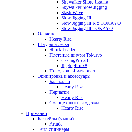
Skywalker Shore Jigging
Skywalker Slow Jigging
Slash Wave
Slow Jigging III
Slow Jigging III R x TOKAYO
Slow Jigging III TOKAYO
Оснастка
Hearty Rise
Шнуры и леска
Shock Leader
Плетеные шнуры Tokuryo
CastingPro x8
JiggingPro x8
Поводковый материал
Экипировка и аксессуары
Балаклава
Hearty Rise
Перчатки
Hearty Rise
Солнцезащитная одежда
Hearty Rise
Приманки
Бактейлы (мыши)
Artuda
Тейл-спиннеры