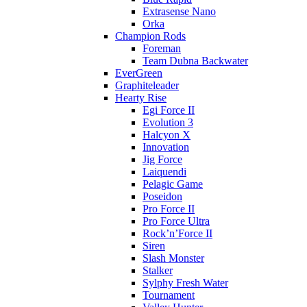
Extrasense Nano
Orka
Champion Rods
Foreman
Team Dubna Backwater
EverGreen
Graphiteleader
Hearty Rise
Egi Force II
Evolution 3
Halcyon X
Innovation
Jig Force
Laiquendi
Pelagic Game
Poseidon
Pro Force II
Pro Force Ultra
Rock’n’Force II
Siren
Slash Monster
Stalker
Sylphy Fresh Water
Tournament