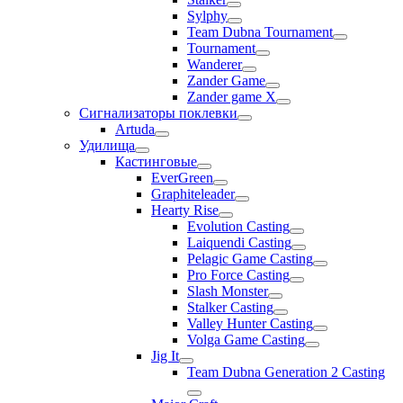
Sylphy
Team Dubna Tournament
Tournament
Wanderer
Zander Game
Zander game X
Сигнализаторы поклевки
Artuda
Удилища
Кастинговые
EverGreen
Graphiteleader
Hearty Rise
Evolution Casting
Laiquendi Casting
Pelagic Game Casting
Pro Force Casting
Slash Monster
Stalker Casting
Valley Hunter Casting
Volga Game Casting
Jig It
Team Dubna Generation 2 Casting