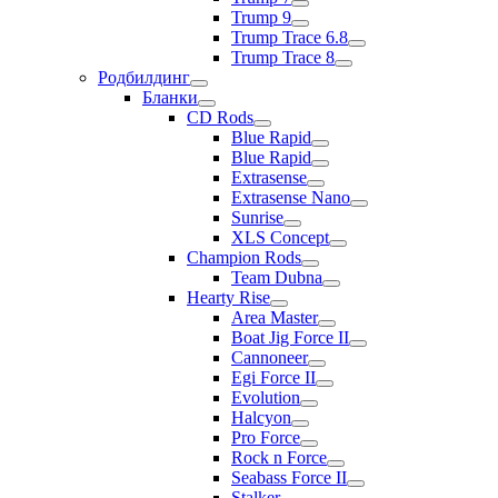
Trump 9
Trump Trace 6.8
Trump Trace 8
Родбилдинг
Бланки
CD Rods
Blue Rapid
Blue Rapid
Extrasense
Extrasense Nano
Sunrise
XLS Concept
Champion Rods
Team Dubna
Hearty Rise
Area Master
Boat Jig Force II
Cannoneer
Egi Force II
Evolution
Halcyon
Pro Force
Rock n Force
Seabass Force II
Stalker