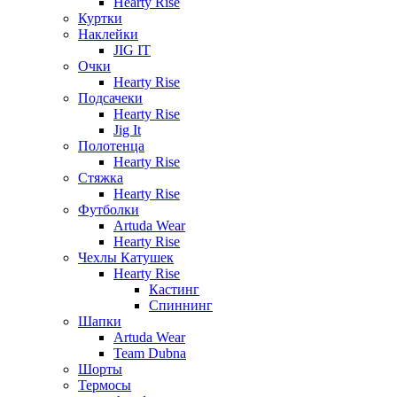
Hearty Rise
Куртки
Наклейки
JIG IT
Очки
Hearty Rise
Подсачеки
Hearty Rise
Jig It
Полотенца
Hearty Rise
Стяжка
Hearty Rise
Футболки
Artuda Wear
Hearty Rise
Чехлы Катушек
Hearty Rise
Кастинг
Спиннинг
Шапки
Artuda Wear
Team Dubna
Шорты
Термосы