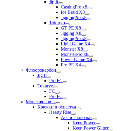
Jig It
CastingPro x8
Ice Braid X8
JiggingPro x8
Tokuryo
GT PE X8
Jigging X8
JiggingPro x8
Light Game X4
Monster X8
MonsterPro x8
Power Game X4
Pro PE X4
Флюорокарбон
Jig It
Pro FC
Tokuryo
FC
Pro FC
Морская ловля
Крючки и оснастка
Hearty Rise
Ассист-крючки
Keen Power
Keen Power Glitter