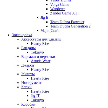
Valley Hunter
Volga Game
Wanderer
Zander Game XT
Jig It
Team Dubna Farwater
Team Dubna Generation 2
Major Craft
Экипировка
Аксессуары для удилищ
Hearty Rise
Банданы
Tokuryo
Варежки и перчатки
Artuda Wear
Джерси
Hearty Rise
Жилеты
Hearty Rise
Инструмент
Кепки
Hearty Rise
Jig IT
Tokuryo
Коробки