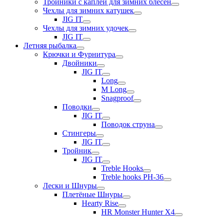
Тройники с каплей для зимних блесен
Чехлы для зимних катушек
JIG IT
Чехлы для зимних удочек
JIG IT
Летняя рыбалка
Крючки и Фурнитура
Двойники
JIG IT
Long
M Long
Snagproof
Поводки
JIG IT
Поводок струна
Стингеры
JIG IT
Тройник
JIG IT
Treble Hooks
Treble hooks PH-36
Лески и Шнуры
Плетёные Шнуры
Hearty Rise
HR Monster Hunter X4