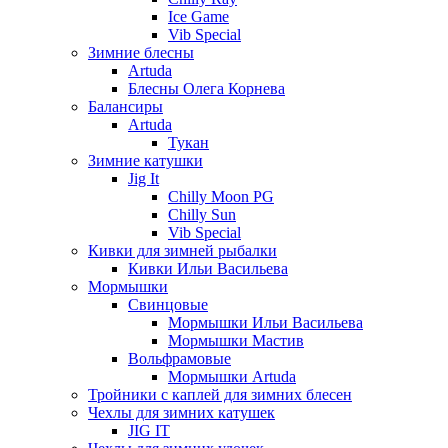
Ice Game
Vib Special
Зимние блесны
Artuda
Блесны Олега Корнева
Балансиры
Artuda
Тукан
Зимние катушки
Jig It
Chilly Moon PG
Chilly Sun
Vib Special
Кивки для зимней рыбалки
Кивки Ильи Васильева
Мормышки
Свинцовые
Мормышки Ильи Васильева
Мормышки Мастив
Вольфрамовые
Мормышки Artuda
Тройники с каплей для зимних блесен
Чехлы для зимних катушек
JIG IT