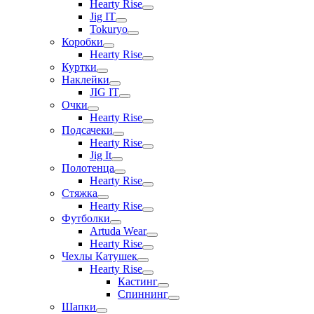
Hearty Rise
Jig IT
Tokuryo
Коробки
Hearty Rise
Куртки
Наклейки
JIG IT
Очки
Hearty Rise
Подсачеки
Hearty Rise
Jig It
Полотенца
Hearty Rise
Стяжка
Hearty Rise
Футболки
Artuda Wear
Hearty Rise
Чехлы Катушек
Hearty Rise
Кастинг
Спиннинг
Шапки