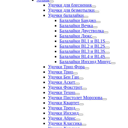
Удочки для блеснения
Удочки для безмотылки
Удочки балалайки
Балалайки Банджо
Балалайки Вечка
Балалайки Двустволка
Балалайки Люкс
Балалайки BL1 и BL1S
Балалайки BL2 и BL2S
Балалайки BL3 и BL3S
Балалайки BL4 и BL4S
Балалайки Инхэнд Минус
Удочки Трио Фора
Удочки Трио
Удочки Бен Ган
Удочки Аскет
Удочки Фокстрот
Удочки Техно
Удочки Пистолет Морозова
Удочки Квартет
Удочки Тренд
Удочки Инхэнд
Удочки Абрис
Удочки Классика