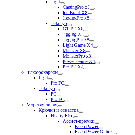
Jig It
CastingPro x8
Ice Braid X8
JiggingPro x8
Tokuryo
GT PE X8
Jigging X8
JiggingPro x8
Light Game X4
Monster X8
MonsterPro x8
Power Game X4
Pro PE X4
Флюорокарбон
Jig It
Pro FC
Tokuryo
FC
Pro FC
Морская ловля
Крючки и оснастка
Hearty Rise
Ассист-крючки
Keen Power
Keen Power Glitter