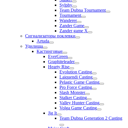
Sylphy
Team Dubna Tournament
Tournament
Wanderer
Zander Game
Zander game X
Сигнализаторы поклевки
Artuda
Удилища
Кастинговые
EverGreen
Graphiteleader
Hearty Rise
Evolution Casting
Laiquendi Casting
Pelagic Game Casting
Pro Force Casting
Slash Monster
Stalker Casting
Valley Hunter Casting
Volga Game Casting
Jig It
Team Dubna Generation 2 Casting