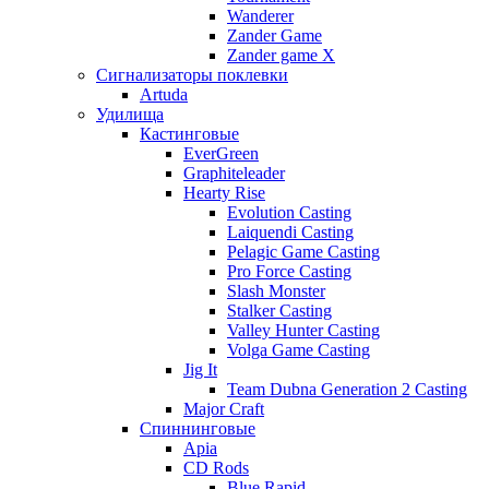
Wanderer
Zander Game
Zander game X
Сигнализаторы поклевки
Artuda
Удилища
Кастинговые
EverGreen
Graphiteleader
Hearty Rise
Evolution Casting
Laiquendi Casting
Pelagic Game Casting
Pro Force Casting
Slash Monster
Stalker Casting
Valley Hunter Casting
Volga Game Casting
Jig It
Team Dubna Generation 2 Casting
Major Craft
Спиннинговые
Apia
CD Rods
Blue Rapid