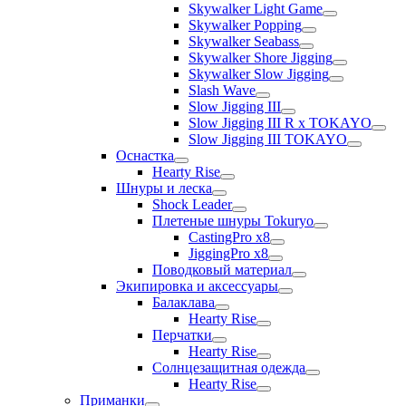
Skywalker Light Game
Skywalker Popping
Skywalker Seabass
Skywalker Shore Jigging
Skywalker Slow Jigging
Slash Wave
Slow Jigging III
Slow Jigging III R x TOKAYO
Slow Jigging III TOKAYO
Оснастка
Hearty Rise
Шнуры и леска
Shock Leader
Плетеные шнуры Tokuryo
CastingPro x8
JiggingPro x8
Поводковый материал
Экипировка и аксессуары
Балаклава
Hearty Rise
Перчатки
Hearty Rise
Солнцезащитная одежда
Hearty Rise
Приманки