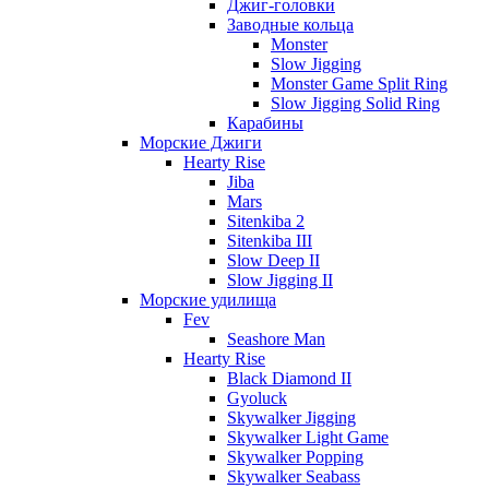
Джиг-головки
Заводные кольца
Monster
Slow Jigging
Monster Game Split Ring
Slow Jigging Solid Ring
Карабины
Морские Джиги
Hearty Rise
Jiba
Mars
Sitenkiba 2
Sitenkiba III
Slow Deep II
Slow Jigging II
Морские удилища
Fev
Seashore Man
Hearty Rise
Black Diamond II
Gyoluck
Skywalker Jigging
Skywalker Light Game
Skywalker Popping
Skywalker Seabass