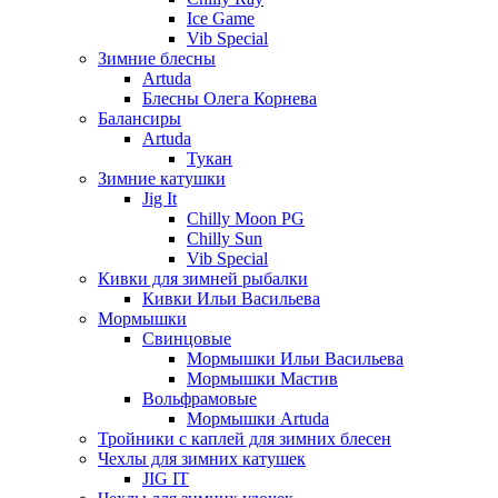
Ice Game
Vib Special
Зимние блесны
Artuda
Блесны Олега Корнева
Балансиры
Artuda
Тукан
Зимние катушки
Jig It
Chilly Moon PG
Chilly Sun
Vib Special
Кивки для зимней рыбалки
Кивки Ильи Васильева
Мормышки
Свинцовые
Мормышки Ильи Васильева
Мормышки Мастив
Вольфрамовые
Мормышки Artuda
Тройники с каплей для зимних блесен
Чехлы для зимних катушек
JIG IT