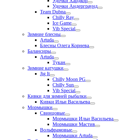
Удочки Хардкор
Удочки Андерграунд
Team Dubna
Chilly Ray
Ice Game
Vib Special
Зимние блесны
Artuda
Блесны Олега Корнева
Балансиры
Artuda
Тукан
Зимние катушки
Jig It
Chilly Moon PG
Chilly Sun
Vib Special
Кивки для зимней рыбалки
Кивки Ильи Васильева
Мормышки
Свинцовые
Мормышки Ильи Васильева
Мормышки Мастив
Вольфрамовые
Мормышки Artuda