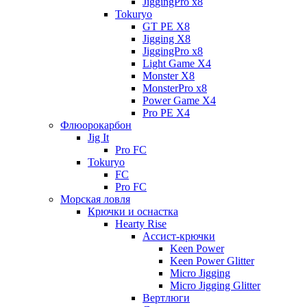
JiggingPro x8
Tokuryo
GT PE X8
Jigging X8
JiggingPro x8
Light Game X4
Monster X8
MonsterPro x8
Power Game X4
Pro PE X4
Флюорокарбон
Jig It
Pro FC
Tokuryo
FC
Pro FC
Морская ловля
Крючки и оснастка
Hearty Rise
Ассист-крючки
Keen Power
Keen Power Glitter
Micro Jigging
Micro Jigging Glitter
Вертлюги