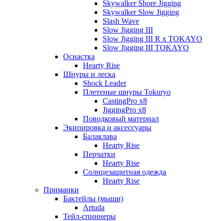
Skywalker Shore Jigging
Skywalker Slow Jigging
Slash Wave
Slow Jigging III
Slow Jigging III R x TOKAYO
Slow Jigging III TOKAYO
Оснастка
Hearty Rise
Шнуры и леска
Shock Leader
Плетеные шнуры Tokuryo
CastingPro x8
JiggingPro x8
Поводковый материал
Экипировка и аксессуары
Балаклава
Hearty Rise
Перчатки
Hearty Rise
Солнцезащитная одежда
Hearty Rise
Приманки
Бактейлы (мыши)
Artuda
Тейл-спиннеры