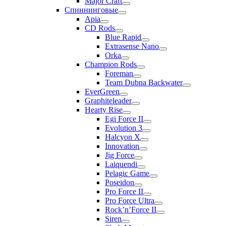
Major Craft
Спиннинговые
Apia
CD Rods
Blue Rapid
Extrasense Nano
Orka
Champion Rods
Foreman
Team Dubna Backwater
EverGreen
Graphiteleader
Hearty Rise
Egi Force II
Evolution 3
Halcyon X
Innovation
Jig Force
Laiquendi
Pelagic Game
Poseidon
Pro Force II
Pro Force Ultra
Rock’n’Force II
Siren