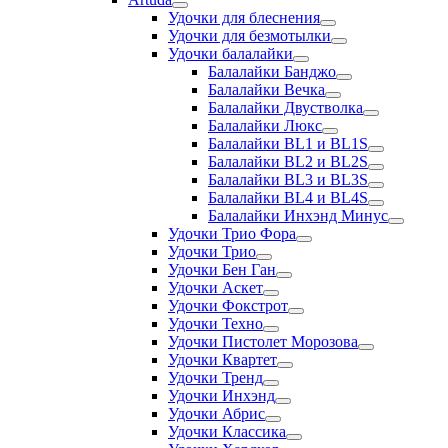
Удочки для блеснения
Удочки для безмотылки
Удочки балалайки
Балалайки Банджо
Балалайки Вечка
Балалайки Двустволка
Балалайки Люкс
Балалайки BL1 и BL1S
Балалайки BL2 и BL2S
Балалайки BL3 и BL3S
Балалайки BL4 и BL4S
Балалайки Инхэнд Минус
Удочки Трио Фора
Удочки Трио
Удочки Бен Ган
Удочки Аскет
Удочки Фокстрот
Удочки Техно
Удочки Пистолет Морозова
Удочки Квартет
Удочки Тренд
Удочки Инхэнд
Удочки Абрис
Удочки Классика