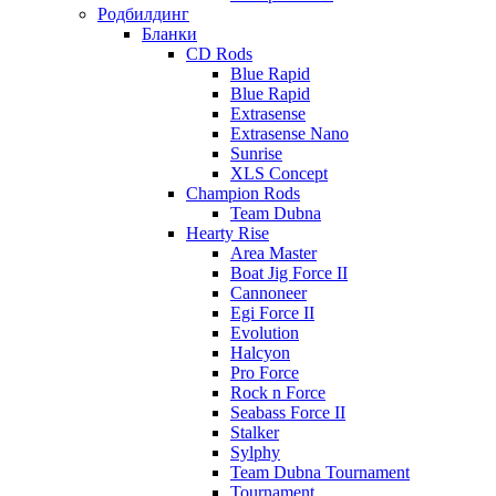
Родбилдинг
Бланки
CD Rods
Blue Rapid
Blue Rapid
Extrasense
Extrasense Nano
Sunrise
XLS Concept
Champion Rods
Team Dubna
Hearty Rise
Area Master
Boat Jig Force II
Cannoneer
Egi Force II
Evolution
Halcyon
Pro Force
Rock n Force
Seabass Force II
Stalker
Sylphy
Team Dubna Tournament
Tournament