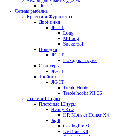
Чехлы для зимних удочек
JIG IT
Летняя рыбалка
Крючки и Фурнитура
Двойники
JIG IT
Long
M Long
Snagproof
Поводки
JIG IT
Поводок струна
Стингеры
JIG IT
Тройник
JIG IT
Treble Hooks
Treble hooks PH-36
Лески и Шнуры
Плетёные Шнуры
Hearty Rise
HR Monster Hunter X4
Jig It
CastingPro x8
Ice Braid X8