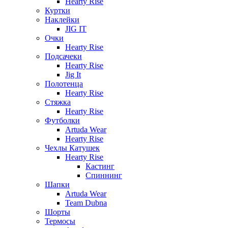
Hearty Rise
Куртки
Наклейки
JIG IT
Очки
Hearty Rise
Подсачеки
Hearty Rise
Jig It
Полотенца
Hearty Rise
Стяжка
Hearty Rise
Футболки
Artuda Wear
Hearty Rise
Чехлы Катушек
Hearty Rise
Кастинг
Спиннинг
Шапки
Artuda Wear
Team Dubna
Шорты
Термосы