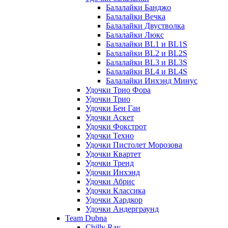
Балалайки Банджо
Балалайки Вечка
Балалайки Двустволка
Балалайки Люкс
Балалайки BL1 и BL1S
Балалайки BL2 и BL2S
Балалайки BL3 и BL3S
Балалайки BL4 и BL4S
Балалайки Инхэнд Минус
Удочки Трио Фора
Удочки Трио
Удочки Бен Ган
Удочки Аскет
Удочки Фокстрот
Удочки Техно
Удочки Пистолет Морозова
Удочки Квартет
Удочки Тренд
Удочки Инхэнд
Удочки Абрис
Удочки Классика
Удочки Хардкор
Удочки Андерграунд
Team Dubna
Chilly Ray