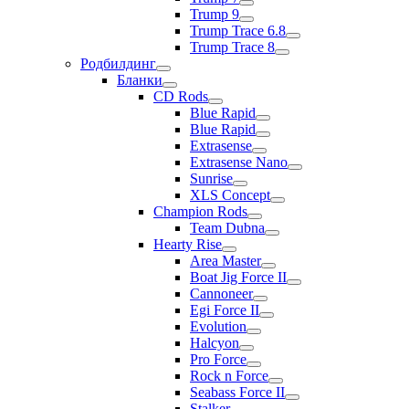
Trump 9
Trump Trace 6.8
Trump Trace 8
Родбилдинг
Бланки
CD Rods
Blue Rapid
Blue Rapid
Extrasense
Extrasense Nano
Sunrise
XLS Concept
Champion Rods
Team Dubna
Hearty Rise
Area Master
Boat Jig Force II
Cannoneer
Egi Force II
Evolution
Halcyon
Pro Force
Rock n Force
Seabass Force II
Stalker