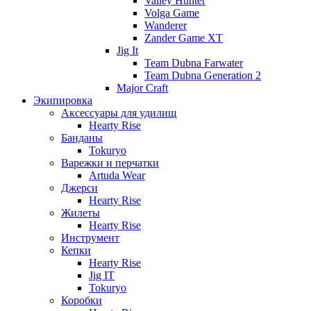
Valley Hunter
Volga Game
Wanderer
Zander Game XT
Jig It
Team Dubna Farwater
Team Dubna Generation 2
Major Craft
Экипировка
Аксессуары для удилищ
Hearty Rise
Банданы
Tokuryo
Варежки и перчатки
Artuda Wear
Джерси
Hearty Rise
Жилеты
Hearty Rise
Инструмент
Кепки
Hearty Rise
Jig IT
Tokuryo
Коробки