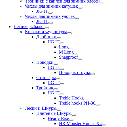
Тройники с каплей для зимних блесен
Чехлы для зимних катушек
JIG IT
Чехлы для зимних удочек
JIG IT
Летняя рыбалка
Крючки и Фурнитура
Двойники
JIG IT
Long
M Long
Snagproof
Поводки
JIG IT
Поводок струна
Стингеры
JIG IT
Тройник
JIG IT
Treble Hooks
Treble hooks PH-36
Лески и Шнуры
Плетёные Шнуры
Hearty Rise
HR Monster Hunter X4