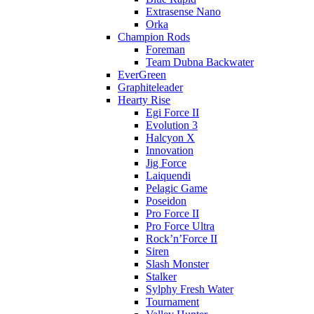
Extrasense Nano
Orka
Champion Rods
Foreman
Team Dubna Backwater
EverGreen
Graphiteleader
Hearty Rise
Egi Force II
Evolution 3
Halcyon X
Innovation
Jig Force
Laiquendi
Pelagic Game
Poseidon
Pro Force II
Pro Force Ultra
Rock’n’Force II
Siren
Slash Monster
Stalker
Sylphy Fresh Water
Tournament