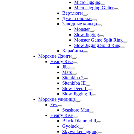
Micro Jigging
Micro Jigging Glitter
Вертлюги
Джиг-головки
Заводные кольца
Monster
Slow Jigging
Monster Game Split Ring
Slow Jigging Solid Ring
Карабины
Морские Джиги
Hearty Rise
Jiba
Mars
Sitenkiba 2
Sitenkiba III
Slow Deep II
Slow Jigging II
Морские удилища
Fev
Seashore Man
Hearty Rise
Black Diamond II
Gyoluck
Skywalker Jigging