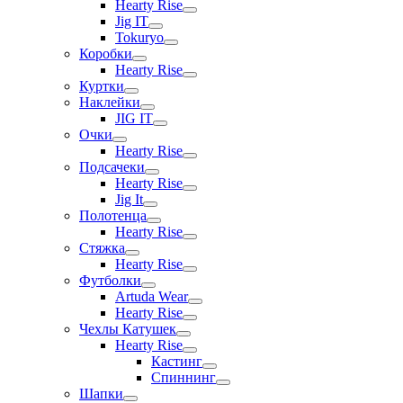
Hearty Rise
Jig IT
Tokuryo
Коробки
Hearty Rise
Куртки
Наклейки
JIG IT
Очки
Hearty Rise
Подсачеки
Hearty Rise
Jig It
Полотенца
Hearty Rise
Стяжка
Hearty Rise
Футболки
Artuda Wear
Hearty Rise
Чехлы Катушек
Hearty Rise
Кастинг
Спиннинг
Шапки