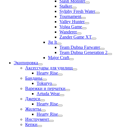
Slash Monster
Stalker
Sylphy Fresh Water
Tournament
Valley Hunter
Volga Game
Wanderer
Zander Game XT
Jig It
Team Dubna Farwater
Team Dubna Generation 2
Major Craft
Экипировка
Аксессуары для удилищ
Hearty Rise
Банданы
Tokuryo
Варежки и перчатки
Artuda Wear
Джерси
Hearty Rise
Жилеты
Hearty Rise
Инструмент
Кепки