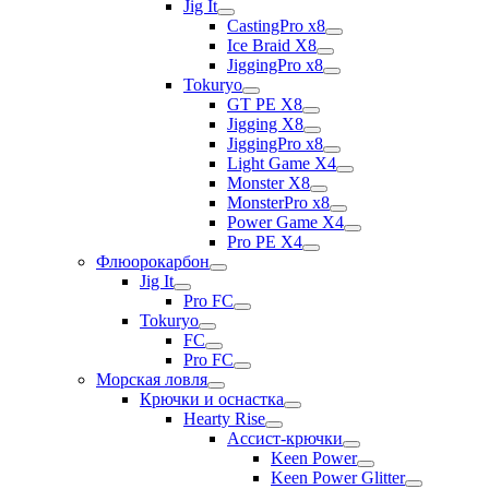
Jig It
CastingPro x8
Ice Braid X8
JiggingPro x8
Tokuryo
GT PE X8
Jigging X8
JiggingPro x8
Light Game X4
Monster X8
MonsterPro x8
Power Game X4
Pro PE X4
Флюорокарбон
Jig It
Pro FC
Tokuryo
FC
Pro FC
Морская ловля
Крючки и оснастка
Hearty Rise
Ассист-крючки
Keen Power
Keen Power Glitter