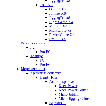
JiggingPro x8
Tokuryo
GT PE X8
Jigging X8
JiggingPro x8
Light Game X4
Monster X8
MonsterPro x8
Power Game X4
Pro PE X4
Флюорокарбон
Jig It
Pro FC
Tokuryo
FC
Pro FC
Морская ловля
Крючки и оснастка
Hearty Rise
Ассист-крючки
Keen Power
Keen Power Glitter
Micro Jigging
Micro Jigging Glitter
Вертлюги