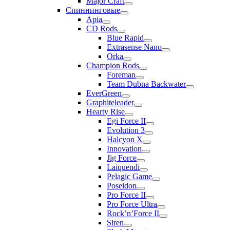
Major Craft
Спиннинговые
Apia
CD Rods
Blue Rapid
Extrasense Nano
Orka
Champion Rods
Foreman
Team Dubna Backwater
EverGreen
Graphiteleader
Hearty Rise
Egi Force II
Evolution 3
Halcyon X
Innovation
Jig Force
Laiquendi
Pelagic Game
Poseidon
Pro Force II
Pro Force Ultra
Rock’n’Force II
Siren