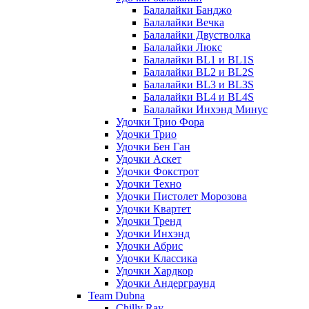
Балалайки Банджо
Балалайки Вечка
Балалайки Двустволка
Балалайки Люкс
Балалайки BL1 и BL1S
Балалайки BL2 и BL2S
Балалайки BL3 и BL3S
Балалайки BL4 и BL4S
Балалайки Инхэнд Минус
Удочки Трио Фора
Удочки Трио
Удочки Бен Ган
Удочки Аскет
Удочки Фокстрот
Удочки Техно
Удочки Пистолет Морозова
Удочки Квартет
Удочки Тренд
Удочки Инхэнд
Удочки Абрис
Удочки Классика
Удочки Хардкор
Удочки Андерграунд
Team Dubna
Chilly Ray