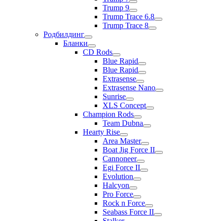
Trump 9
Trump Trace 6.8
Trump Trace 8
Родбилдинг
Бланки
CD Rods
Blue Rapid
Blue Rapid
Extrasense
Extrasense Nano
Sunrise
XLS Concept
Champion Rods
Team Dubna
Hearty Rise
Area Master
Boat Jig Force II
Cannoneer
Egi Force II
Evolution
Halcyon
Pro Force
Rock n Force
Seabass Force II
Stalker