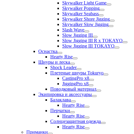
Skywalker Light Game
Skywalker Popping
Skywalker Seabass
Skywalker Shore Jigging
Skywalker Slow Jigging
Slash Wave
Slow Jigging III
Slow Jigging III R x TOKAYO
Slow Jigging III TOKAYO
Оснастка
Hearty Rise
Шнуры и леска
Shock Leader
Плетеные шнуры Tokuryo
CastingPro x8
JiggingPro x8
Поводковый материал
Экипировка и аксессуары
Балаклава
Hearty Rise
Перчатки
Hearty Rise
Солнцезащитная одежда
Hearty Rise
Приманки