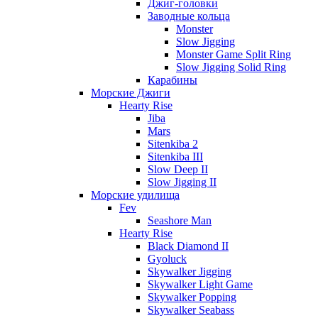
Джиг-головки
Заводные кольца
Monster
Slow Jigging
Monster Game Split Ring
Slow Jigging Solid Ring
Карабины
Морские Джиги
Hearty Rise
Jiba
Mars
Sitenkiba 2
Sitenkiba III
Slow Deep II
Slow Jigging II
Морские удилища
Fev
Seashore Man
Hearty Rise
Black Diamond II
Gyoluck
Skywalker Jigging
Skywalker Light Game
Skywalker Popping
Skywalker Seabass