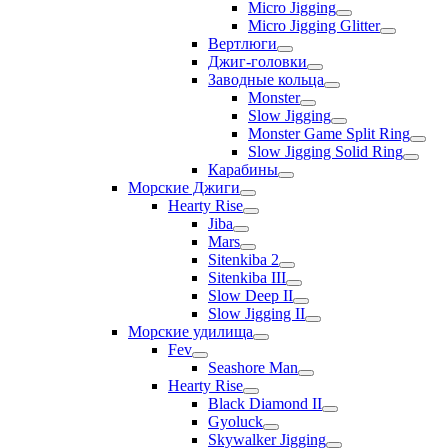
Micro Jigging
Micro Jigging Glitter
Вертлюги
Джиг-головки
Заводные кольца
Monster
Slow Jigging
Monster Game Split Ring
Slow Jigging Solid Ring
Карабины
Морские Джиги
Hearty Rise
Jiba
Mars
Sitenkiba 2
Sitenkiba III
Slow Deep II
Slow Jigging II
Морские удилища
Fev
Seashore Man
Hearty Rise
Black Diamond II
Gyoluck
Skywalker Jigging