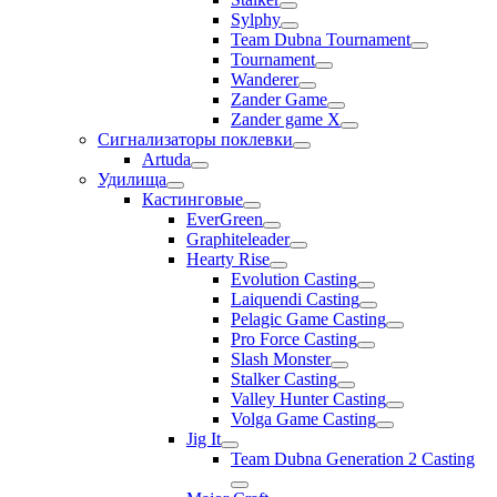
Sylphy
Team Dubna Tournament
Tournament
Wanderer
Zander Game
Zander game X
Сигнализаторы поклевки
Artuda
Удилища
Кастинговые
EverGreen
Graphiteleader
Hearty Rise
Evolution Casting
Laiquendi Casting
Pelagic Game Casting
Pro Force Casting
Slash Monster
Stalker Casting
Valley Hunter Casting
Volga Game Casting
Jig It
Team Dubna Generation 2 Casting