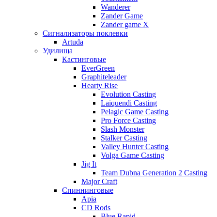
Wanderer
Zander Game
Zander game X
Сигнализаторы поклевки
Artuda
Удилища
Кастинговые
EverGreen
Graphiteleader
Hearty Rise
Evolution Casting
Laiquendi Casting
Pelagic Game Casting
Pro Force Casting
Slash Monster
Stalker Casting
Valley Hunter Casting
Volga Game Casting
Jig It
Team Dubna Generation 2 Casting
Major Craft
Спиннинговые
Apia
CD Rods
Blue Rapid