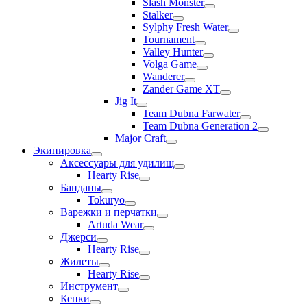
Slash Monster
Stalker
Sylphy Fresh Water
Tournament
Valley Hunter
Volga Game
Wanderer
Zander Game XT
Jig It
Team Dubna Farwater
Team Dubna Generation 2
Major Craft
Экипировка
Аксессуары для удилищ
Hearty Rise
Банданы
Tokuryo
Варежки и перчатки
Artuda Wear
Джерси
Hearty Rise
Жилеты
Hearty Rise
Инструмент
Кепки