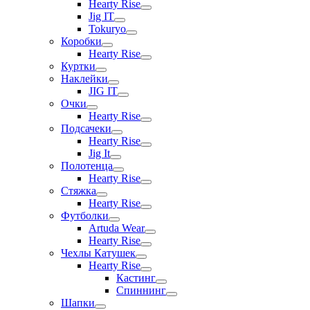
Hearty Rise
Jig IT
Tokuryo
Коробки
Hearty Rise
Куртки
Наклейки
JIG IT
Очки
Hearty Rise
Подсачеки
Hearty Rise
Jig It
Полотенца
Hearty Rise
Стяжка
Hearty Rise
Футболки
Artuda Wear
Hearty Rise
Чехлы Катушек
Hearty Rise
Кастинг
Спиннинг
Шапки