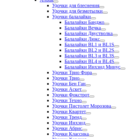
Удочки для блеснения
Удочки для безмотылки
Удочки балалайки
Балалайки Банджо
Балалайки Вечка
Балалайки Двустволка
Балалайки Люкс
Балалайки BL1 и BL1S
Балалайки BL2 и BL2S
Балалайки BL3 и BL3S
Балалайки BL4 и BL4S
Балалайки Инхэнд Минус
Удочки Трио Фора
Удочки Трио
Удочки Бен Ган
Удочки Аскет
Удочки Фокстрот
Удочки Техно
Удочки Пистолет Морозова
Удочки Квартет
Удочки Тренд
Удочки Инхэнд
Удочки Абрис
Удочки Классика