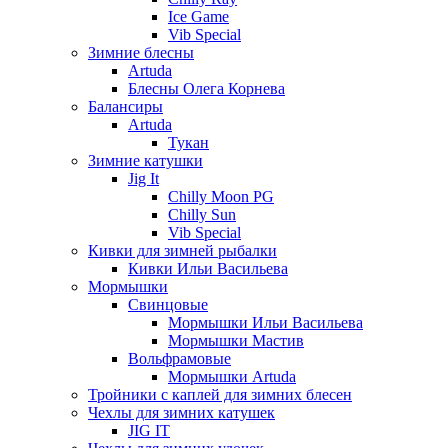
Ice Game
Vib Special
Зимние блесны
Artuda
Блесны Олега Корнева
Балансиры
Artuda
Тукан
Зимние катушки
Jig It
Chilly Moon PG
Chilly Sun
Vib Special
Кивки для зимней рыбалки
Кивки Ильи Васильева
Мормышки
Свинцовые
Мормышки Ильи Васильева
Мормышки Мастив
Вольфрамовые
Мормышки Artuda
Тройники с каплей для зимних блесен
Чехлы для зимних катушек
JIG IT