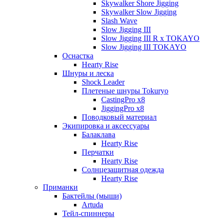
Skywalker Shore Jigging
Skywalker Slow Jigging
Slash Wave
Slow Jigging III
Slow Jigging III R x TOKAYO
Slow Jigging III TOKAYO
Оснастка
Hearty Rise
Шнуры и леска
Shock Leader
Плетеные шнуры Tokuryo
CastingPro x8
JiggingPro x8
Поводковый материал
Экипировка и аксессуары
Балаклава
Hearty Rise
Перчатки
Hearty Rise
Солнцезащитная одежда
Hearty Rise
Приманки
Бактейлы (мыши)
Artuda
Тейл-спиннеры