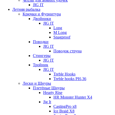
Чехлы для зимних удочек
JIG IT
Летняя рыбалка
Крючки и Фурнитура
Двойники
JIG IT
Long
M Long
Snagproof
Поводки
JIG IT
Поводок струна
Стингеры
JIG IT
Тройник
JIG IT
Treble Hooks
Treble hooks PH-36
Лески и Шнуры
Плетёные Шнуры
Hearty Rise
HR Monster Hunter X4
Jig It
CastingPro x8
Ice Braid X8