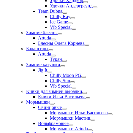
Удочки Хардкор
Удочки Андерграунд
Team Dubna
Chilly Ray
Ice Game
Vib Special
Зимние блесны
Artuda
Блесны Олега Корнева
Балансиры
Artuda
Тукан
Зимние катушки
Jig It
Chilly Moon PG
Chilly Sun
Vib Special
Кивки для зимней рыбалки
Кивки Ильи Васильева
Мормышки
Свинцовые
Мормышки Ильи Васильева
Мормышки Мастив
Вольфрамовые
Мормышки Artuda