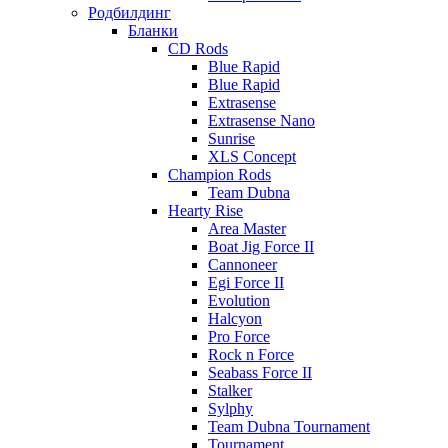
Родбилдинг
Бланки
CD Rods
Blue Rapid
Blue Rapid
Extrasense
Extrasense Nano
Sunrise
XLS Concept
Champion Rods
Team Dubna
Hearty Rise
Area Master
Boat Jig Force II
Cannoneer
Egi Force II
Evolution
Halcyon
Pro Force
Rock n Force
Seabass Force II
Stalker
Sylphy
Team Dubna Tournament
Tournament