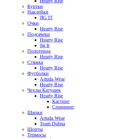
Hearty Rise
Куртки
Наклейки
JIG IT
Очки
Hearty Rise
Подсачеки
Hearty Rise
Jig It
Полотенца
Hearty Rise
Стяжка
Hearty Rise
Футболки
Artuda Wear
Hearty Rise
Чехлы Катушек
Hearty Rise
Кастинг
Спиннинг
Шапки
Artuda Wear
Team Dubna
Шорты
Термосы