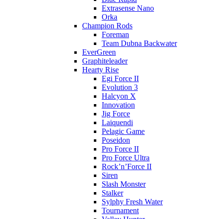
Extrasense Nano
Orka
Champion Rods
Foreman
Team Dubna Backwater
EverGreen
Graphiteleader
Hearty Rise
Egi Force II
Evolution 3
Halcyon X
Innovation
Jig Force
Laiquendi
Pelagic Game
Poseidon
Pro Force II
Pro Force Ultra
Rock’n’Force II
Siren
Slash Monster
Stalker
Sylphy Fresh Water
Tournament