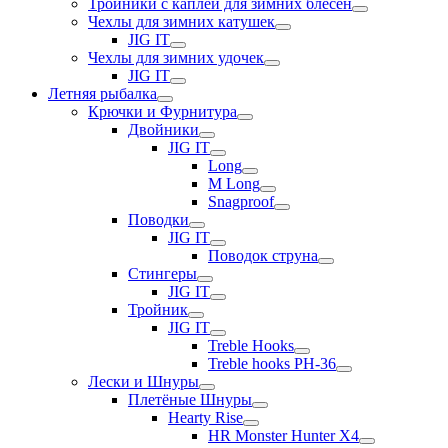
Тройники с каплей для зимних блесен
Чехлы для зимних катушек
JIG IT
Чехлы для зимних удочек
JIG IT
Летняя рыбалка
Крючки и Фурнитура
Двойники
JIG IT
Long
M Long
Snagproof
Поводки
JIG IT
Поводок струна
Стингеры
JIG IT
Тройник
JIG IT
Treble Hooks
Treble hooks PH-36
Лески и Шнуры
Плетёные Шнуры
Hearty Rise
HR Monster Hunter X4