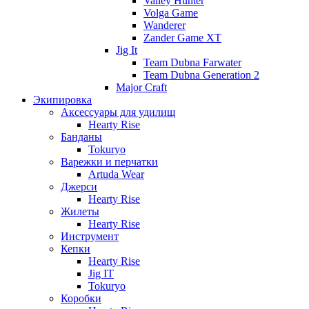
Valley Hunter
Volga Game
Wanderer
Zander Game XT
Jig It
Team Dubna Farwater
Team Dubna Generation 2
Major Craft
Экипировка
Аксессуары для удилищ
Hearty Rise
Банданы
Tokuryo
Варежки и перчатки
Artuda Wear
Джерси
Hearty Rise
Жилеты
Hearty Rise
Инструмент
Кепки
Hearty Rise
Jig IT
Tokuryo
Коробки