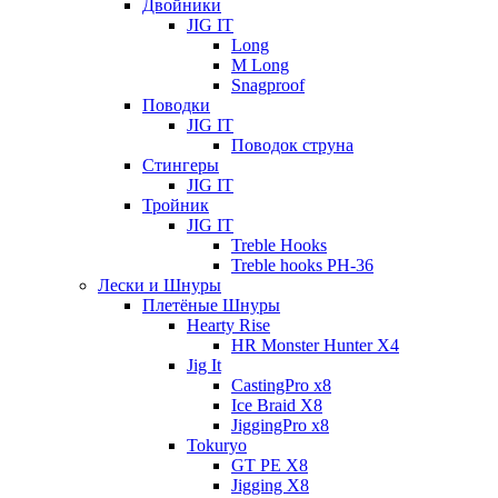
Двойники
JIG IT
Long
M Long
Snagproof
Поводки
JIG IT
Поводок струна
Стингеры
JIG IT
Тройник
JIG IT
Treble Hooks
Treble hooks PH-36
Лески и Шнуры
Плетёные Шнуры
Hearty Rise
HR Monster Hunter X4
Jig It
CastingPro x8
Ice Braid X8
JiggingPro x8
Tokuryo
GT PE X8
Jigging X8