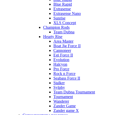
Blue Rapid
Extrasense
Extrasense Nano
Sunrise
XLS Concept
Champion Rods
Team Dubna
Hearty Rise
Area Master
Boat Jig Force II
Cannoneer
Egi Force II
Evolution
Halcyon
Pro Force
Rock n Force
Seabass Force II
Stalker
Sylphy
Team Dubna Tournament
Tournament
Wanderer
Zander Game
Zander game X