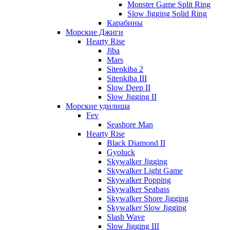
Monster Game Split Ring
Slow Jigging Solid Ring
Карабины
Морские Джиги
Hearty Rise
Jiba
Mars
Sitenkiba 2
Sitenkiba III
Slow Deep II
Slow Jigging II
Морские удилища
Fev
Seashore Man
Hearty Rise
Black Diamond II
Gyoluck
Skywalker Jigging
Skywalker Light Game
Skywalker Popping
Skywalker Seabass
Skywalker Shore Jigging
Skywalker Slow Jigging
Slash Wave
Slow Jigging III