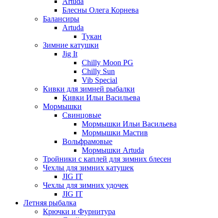
Artuda
Блесны Олега Корнева
Балансиры
Artuda
Тукан
Зимние катушки
Jig It
Chilly Moon PG
Chilly Sun
Vib Special
Кивки для зимней рыбалки
Кивки Ильи Васильева
Мормышки
Свинцовые
Мормышки Ильи Васильева
Мормышки Мастив
Вольфрамовые
Мормышки Artuda
Тройники с каплей для зимних блесен
Чехлы для зимних катушек
JIG IT
Чехлы для зимних удочек
JIG IT
Летняя рыбалка
Крючки и Фурнитура