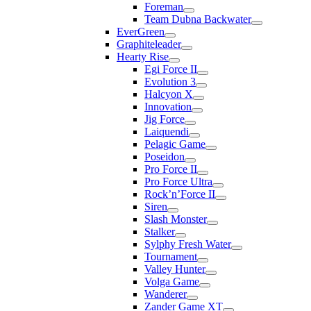
Foreman
Team Dubna Backwater
EverGreen
Graphiteleader
Hearty Rise
Egi Force II
Evolution 3
Halcyon X
Innovation
Jig Force
Laiquendi
Pelagic Game
Poseidon
Pro Force II
Pro Force Ultra
Rock’n’Force II
Siren
Slash Monster
Stalker
Sylphy Fresh Water
Tournament
Valley Hunter
Volga Game
Wanderer
Zander Game XT