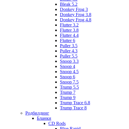
Bleak 5.2
Donkey Frog 3
Donkey Frog 3.8
Donkey Frog 4.8
Flutter 3.2
Flutter 3.8
Flutter 4.4
Flutter 6
Puller 3.5
Puller 4.3
Puller 5.5
Snoop 3.3
Snoop 4
Snoop 4.5
Snoop 6
Snoop 7.5
Trump 5.5
Trump 7
Trump 9
Trump Trace 6.8
Trump Trace 8
Родбилдинг
Бланки
CD Rods
Blue Rapid