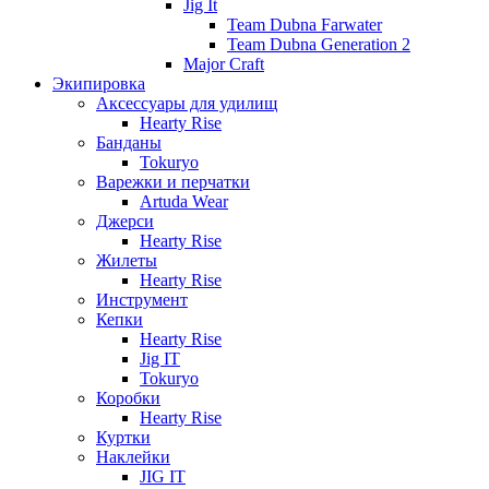
Jig It
Team Dubna Farwater
Team Dubna Generation 2
Major Craft
Экипировка
Аксессуары для удилищ
Hearty Rise
Банданы
Tokuryo
Варежки и перчатки
Artuda Wear
Джерси
Hearty Rise
Жилеты
Hearty Rise
Инструмент
Кепки
Hearty Rise
Jig IT
Tokuryo
Коробки
Hearty Rise
Куртки
Наклейки
JIG IT