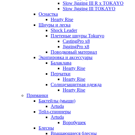
Slow Jigging III R x TOKAYO
Slow Jigging III TOKAYO
Оснастка
Hearty Rise
Шнуры и леска
Shock Leader
Плетеные шнуры Tokuryo
CastingPro x8
JiggingPro x8
Поводковый материал
Экипировка и аксессуары
Балаклава
Hearty Rise
Перчатки
Hearty Rise
Солнцезащитная одежда
Hearty Rise
Приманки
Бактейлы (мыши)
Artuda
Тейл-спиннеры
Artuda
Воробушек
Блесны
Вращающиеся блесны