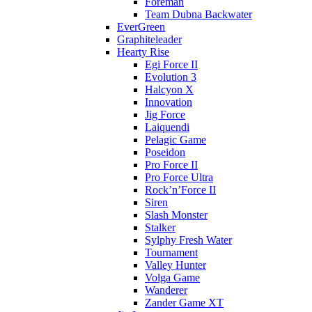
Foreman
Team Dubna Backwater
EverGreen
Graphiteleader
Hearty Rise
Egi Force II
Evolution 3
Halcyon X
Innovation
Jig Force
Laiquendi
Pelagic Game
Poseidon
Pro Force II
Pro Force Ultra
Rock’n’Force II
Siren
Slash Monster
Stalker
Sylphy Fresh Water
Tournament
Valley Hunter
Volga Game
Wanderer
Zander Game XT