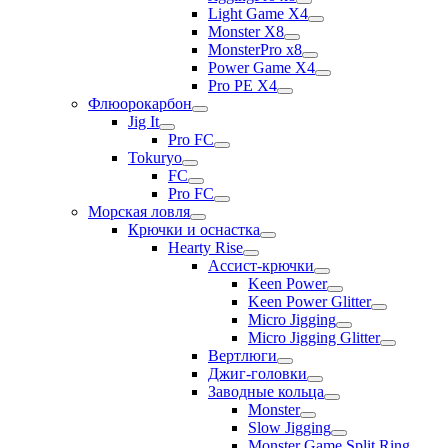
Light Game X4
Monster X8
MonsterPro x8
Power Game X4
Pro PE X4
Флюорокарбон
Jig It
Pro FC
Tokuryo
FC
Pro FC
Морская ловля
Крючки и оснастка
Hearty Rise
Ассист-крючки
Keen Power
Keen Power Glitter
Micro Jigging
Micro Jigging Glitter
Вертлюги
Джиг-головки
Заводные кольца
Monster
Slow Jigging
Monster Game Split Ring