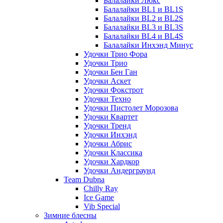
Балалайки Люкс
Балалайки BL1 и BL1S
Балалайки BL2 и BL2S
Балалайки BL3 и BL3S
Балалайки BL4 и BL4S
Балалайки Инхэнд Минус
Удочки Трио Фора
Удочки Трио
Удочки Бен Ган
Удочки Аскет
Удочки Фокстрот
Удочки Техно
Удочки Пистолет Морозова
Удочки Квартет
Удочки Тренд
Удочки Инхэнд
Удочки Абрис
Удочки Классика
Удочки Хардкор
Удочки Андерграунд
Team Dubna
Chilly Ray
Ice Game
Vib Special
Зимние блесны