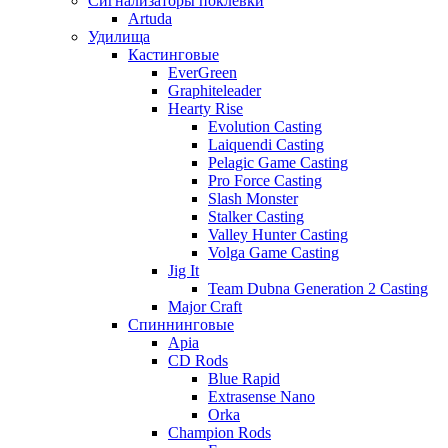
Сигнализаторы поклевки
Artuda
Удилища
Кастинговые
EverGreen
Graphiteleader
Hearty Rise
Evolution Casting
Laiquendi Casting
Pelagic Game Casting
Pro Force Casting
Slash Monster
Stalker Casting
Valley Hunter Casting
Volga Game Casting
Jig It
Team Dubna Generation 2 Casting
Major Craft
Спиннинговые
Apia
CD Rods
Blue Rapid
Extrasense Nano
Orka
Champion Rods