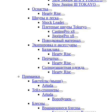
Slow Jigging III TOKAYO
Оснастка
Hearty Rise
Шнуры и леска
Shock Leader
Плетеные шнуры Tokuryo
CastingPro x8
JiggingPro x8
Поводковый материал
Экипировка и аксессуары
Балаклава
Hearty Rise
Перчатки
Hearty Rise
Солнцезащитная одежда
Hearty Rise
Приманки
Бактейлы (мыши)
Artuda
Тейл-спиннеры
Artuda
Воробушек
Блесны
Вращающиеся блесны