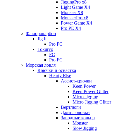
JiggingPro x8
Light Game X4
Monster X8
MonsterPro x8
Power Game X4
Pro PE X4
Флюорокарбон
Jig It
Pro FC
Tokuryo
FC
Pro FC
Морская ловля
Крючки и оснастка
Hearty Rise
Ассист-крючки
Keen Power
Keen Power Glitter
Micro Jigging
Micro Jigging Glitter
Вертлюги
Джиг-головки
Заводные кольца
Monster
Slow Jigging