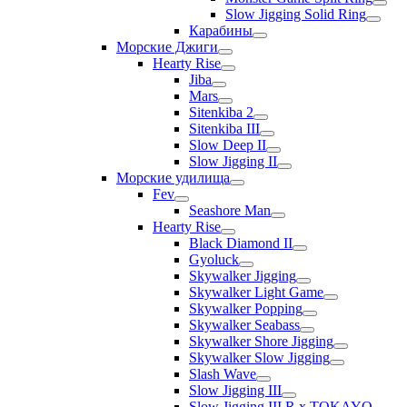
Slow Jigging Solid Ring
Карабины
Морские Джиги
Hearty Rise
Jiba
Mars
Sitenkiba 2
Sitenkiba III
Slow Deep II
Slow Jigging II
Морские удилища
Fev
Seashore Man
Hearty Rise
Black Diamond II
Gyoluck
Skywalker Jigging
Skywalker Light Game
Skywalker Popping
Skywalker Seabass
Skywalker Shore Jigging
Skywalker Slow Jigging
Slash Wave
Slow Jigging III
Slow Jigging III R x TOKAYO