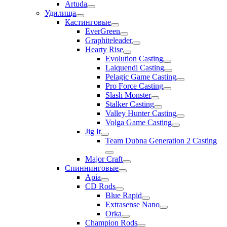
Artuda
Удилища
Кастинговые
EverGreen
Graphiteleader
Hearty Rise
Evolution Casting
Laiquendi Casting
Pelagic Game Casting
Pro Force Casting
Slash Monster
Stalker Casting
Valley Hunter Casting
Volga Game Casting
Jig It
Team Dubna Generation 2 Casting
Major Craft
Спиннинговые
Apia
CD Rods
Blue Rapid
Extrasense Nano
Orka
Champion Rods