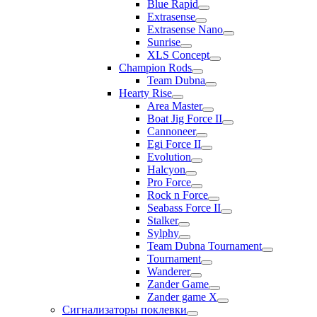
Blue Rapid
Extrasense
Extrasense Nano
Sunrise
XLS Concept
Champion Rods
Team Dubna
Hearty Rise
Area Master
Boat Jig Force II
Cannoneer
Egi Force II
Evolution
Halcyon
Pro Force
Rock n Force
Seabass Force II
Stalker
Sylphy
Team Dubna Tournament
Tournament
Wanderer
Zander Game
Zander game X
Сигнализаторы поклевки