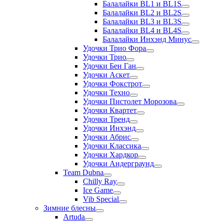
Балалайки BL1 и BL1S
Балалайки BL2 и BL2S
Балалайки BL3 и BL3S
Балалайки BL4 и BL4S
Балалайки Инхэнд Минус
Удочки Трио Фора
Удочки Трио
Удочки Бен Ган
Удочки Аскет
Удочки Фокстрот
Удочки Техно
Удочки Пистолет Морозова
Удочки Квартет
Удочки Тренд
Удочки Инхэнд
Удочки Абрис
Удочки Классика
Удочки Хардкор
Удочки Андерграунд
Team Dubna
Chilly Ray
Ice Game
Vib Special
Зимние блесны
Artuda