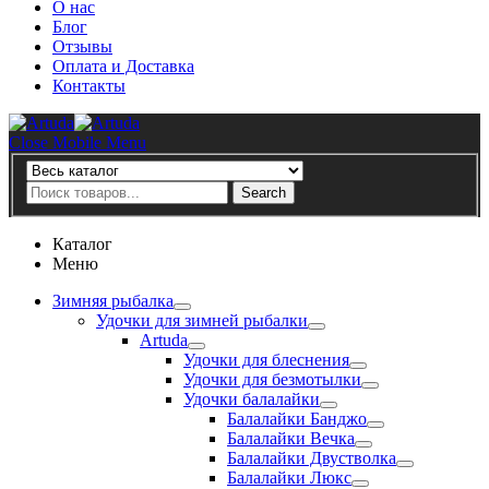
О нас
Блог
Отзывы
Оплата и Доставка
Контакты
Artuda
Close Mobile Menu
Search
Search
Каталог
Меню
Зимняя рыбалка
Удочки для зимней рыбалки
Artuda
Удочки для блеснения
Удочки для безмотылки
Удочки балалайки
Балалайки Банджо
Балалайки Вечка
Балалайки Двустволка
Балалайки Люкс