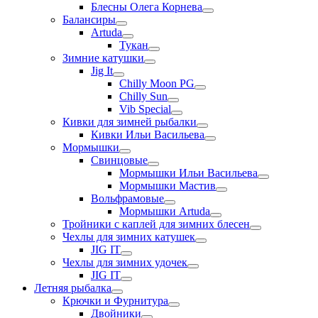
Блесны Олега Корнева
Балансиры
Artuda
Тукан
Зимние катушки
Jig It
Chilly Moon PG
Chilly Sun
Vib Special
Кивки для зимней рыбалки
Кивки Ильи Васильева
Мормышки
Свинцовые
Мормышки Ильи Васильева
Мормышки Мастив
Вольфрамовые
Мормышки Artuda
Тройники с каплей для зимних блесен
Чехлы для зимних катушек
JIG IT
Чехлы для зимних удочек
JIG IT
Летняя рыбалка
Крючки и Фурнитура
Двойники