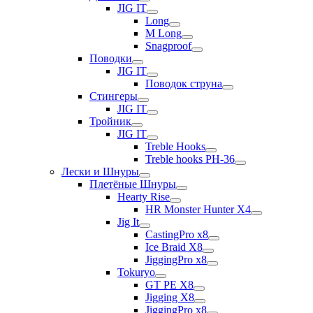
JIG IT
Long
M Long
Snagproof
Поводки
JIG IT
Поводок струна
Стингеры
JIG IT
Тройник
JIG IT
Treble Hooks
Treble hooks PH-36
Лески и Шнуры
Плетёные Шнуры
Hearty Rise
HR Monster Hunter X4
Jig It
CastingPro x8
Ice Braid X8
JiggingPro x8
Tokuryo
GT PE X8
Jigging X8
JiggingPro x8