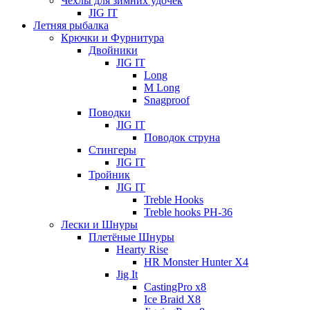
Чехлы для зимних удочек
JIG IT
Летняя рыбалка
Крючки и Фурнитура
Двойники
JIG IT
Long
M Long
Snagproof
Поводки
JIG IT
Поводок струна
Стингеры
JIG IT
Тройник
JIG IT
Treble Hooks
Treble hooks PH-36
Лески и Шнуры
Плетёные Шнуры
Hearty Rise
HR Monster Hunter X4
Jig It
CastingPro x8
Ice Braid X8