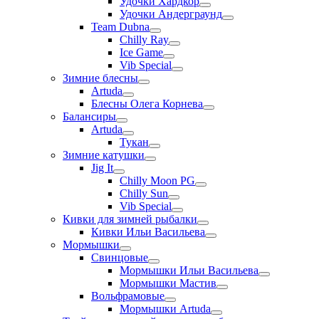
Удочки Хардкор
Удочки Андерграунд
Team Dubna
Chilly Ray
Ice Game
Vib Special
Зимние блесны
Artuda
Блесны Олега Корнева
Балансиры
Artuda
Тукан
Зимние катушки
Jig It
Chilly Moon PG
Chilly Sun
Vib Special
Кивки для зимней рыбалки
Кивки Ильи Васильева
Мормышки
Свинцовые
Мормышки Ильи Васильева
Мормышки Мастив
Вольфрамовые
Мормышки Artuda