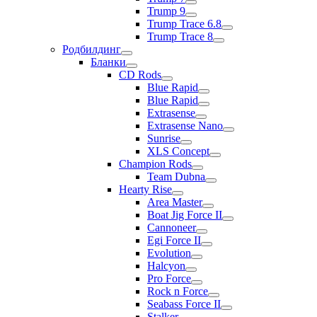
Trump 9
Trump Trace 6.8
Trump Trace 8
Родбилдинг
Бланки
CD Rods
Blue Rapid
Blue Rapid
Extrasense
Extrasense Nano
Sunrise
XLS Concept
Champion Rods
Team Dubna
Hearty Rise
Area Master
Boat Jig Force II
Cannoneer
Egi Force II
Evolution
Halcyon
Pro Force
Rock n Force
Seabass Force II
Stalker