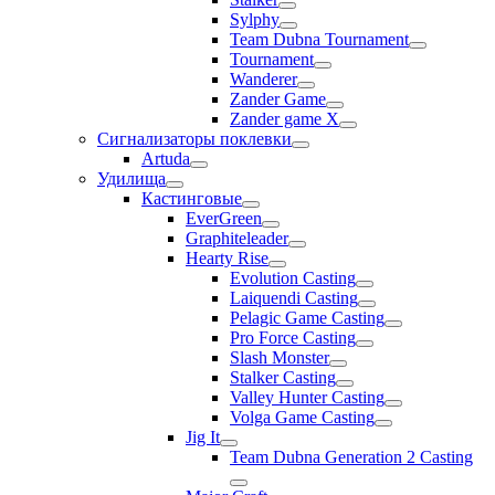
Sylphy
Team Dubna Tournament
Tournament
Wanderer
Zander Game
Zander game X
Сигнализаторы поклевки
Artuda
Удилища
Кастинговые
EverGreen
Graphiteleader
Hearty Rise
Evolution Casting
Laiquendi Casting
Pelagic Game Casting
Pro Force Casting
Slash Monster
Stalker Casting
Valley Hunter Casting
Volga Game Casting
Jig It
Team Dubna Generation 2 Casting