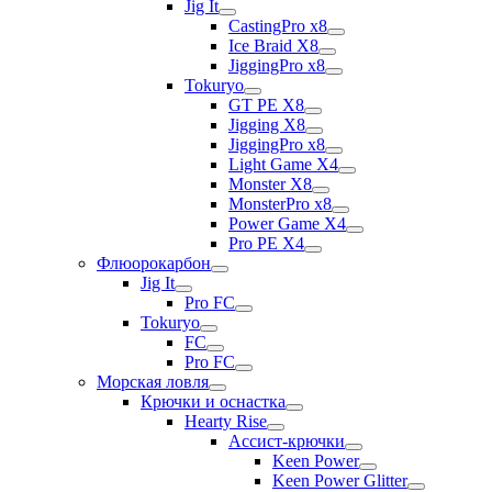
Jig It
CastingPro x8
Ice Braid X8
JiggingPro x8
Tokuryo
GT PE X8
Jigging X8
JiggingPro x8
Light Game X4
Monster X8
MonsterPro x8
Power Game X4
Pro PE X4
Флюорокарбон
Jig It
Pro FC
Tokuryo
FC
Pro FC
Морская ловля
Крючки и оснастка
Hearty Rise
Ассист-крючки
Keen Power
Keen Power Glitter