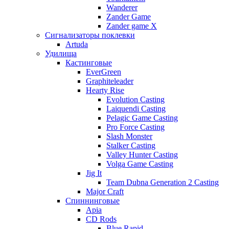
Wanderer
Zander Game
Zander game X
Сигнализаторы поклевки
Artuda
Удилища
Кастинговые
EverGreen
Graphiteleader
Hearty Rise
Evolution Casting
Laiquendi Casting
Pelagic Game Casting
Pro Force Casting
Slash Monster
Stalker Casting
Valley Hunter Casting
Volga Game Casting
Jig It
Team Dubna Generation 2 Casting
Major Craft
Спиннинговые
Apia
CD Rods
Blue Rapid