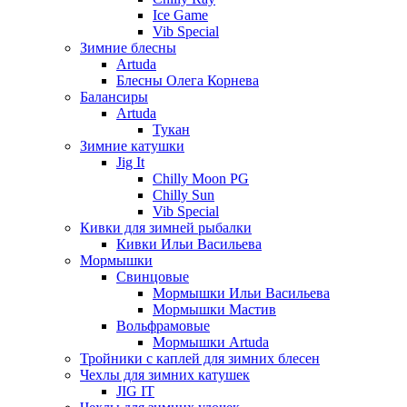
Ice Game
Vib Special
Зимние блесны
Artuda
Блесны Олега Корнева
Балансиры
Artuda
Тукан
Зимние катушки
Jig It
Chilly Moon PG
Chilly Sun
Vib Special
Кивки для зимней рыбалки
Кивки Ильи Васильева
Мормышки
Свинцовые
Мормышки Ильи Васильева
Мормышки Мастив
Вольфрамовые
Мормышки Artuda
Тройники с каплей для зимних блесен
Чехлы для зимних катушек
JIG IT