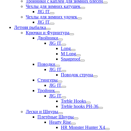
Тройники с каплей для зимних блесен
Чехлы для зимних катушек
JIG IT
Чехлы для зимних удочек
JIG IT
Летняя рыбалка
Крючки и Фурнитура
Двойники
JIG IT
Long
M Long
Snagproof
Поводки
JIG IT
Поводок струна
Стингеры
JIG IT
Тройник
JIG IT
Treble Hooks
Treble hooks PH-36
Лески и Шнуры
Плетёные Шнуры
Hearty Rise
HR Monster Hunter X4