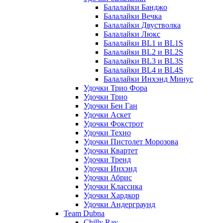
Балалайки Банджо
Балалайки Вечка
Балалайки Двустволка
Балалайки Люкс
Балалайки BL1 и BL1S
Балалайки BL2 и BL2S
Балалайки BL3 и BL3S
Балалайки BL4 и BL4S
Балалайки Инхэнд Минус
Удочки Трио Фора
Удочки Трио
Удочки Бен Ган
Удочки Аскет
Удочки Фокстрот
Удочки Техно
Удочки Пистолет Морозова
Удочки Квартет
Удочки Тренд
Удочки Инхэнд
Удочки Абрис
Удочки Классика
Удочки Хардкор
Удочки Андерграунд
Team Dubna
Chilly Ray