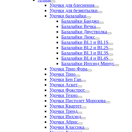
Удочки для блеснения
Удочки для безмотылки
Удочки балалайки
Балалайки Банджо
Балалайки Вечка
Балалайки Двустволка
Балалайки Люкс
Балалайки BL1 и BL1S
Балалайки BL2 и BL2S
Балалайки BL3 и BL3S
Балалайки BL4 и BL4S
Балалайки Инхэнд Минус
Удочки Трио Фора
Удочки Трио
Удочки Бен Ган
Удочки Аскет
Удочки Фокстрот
Удочки Техно
Удочки Пистолет Морозова
Удочки Квартет
Удочки Тренд
Удочки Инхэнд
Удочки Абрис
Удочки Классика