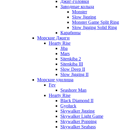
Джиг-головки
Заводные кольца
Monster
Slow Jigging
Monster Game Split Ring
Slow Jigging Solid Ring
Карабины
Морские Джиги
Hearty Rise
Jiba
Mars
Sitenkiba 2
Sitenkiba III
Slow Deep II
Slow Jigging II
Морские удилища
Fev
Seashore Man
Hearty Rise
Black Diamond II
Gyoluck
Skywalker Jigging
Skywalker Light Game
Skywalker Popping
Skywalker Seabass