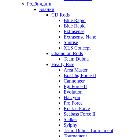
Родбилдинг
Бланки
CD Rods
Blue Rapid
Blue Rapid
Extrasense
Extrasense Nano
Sunrise
XLS Concept
Champion Rods
Team Dubna
Hearty Rise
Area Master
Boat Jig Force II
Cannoneer
Egi Force II
Evolution
Halcyon
Pro Force
Rock n Force
Seabass Force II
Stalker
Sylphy
Team Dubna Tournament
Tournament