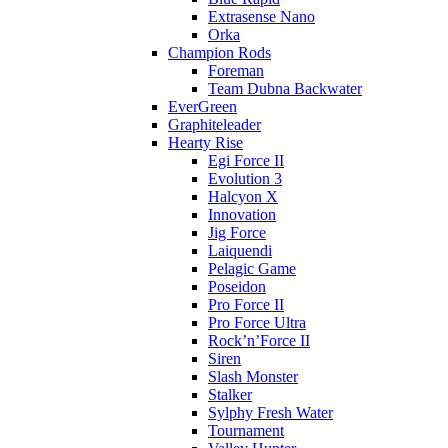
Extrasense Nano
Orka
Champion Rods
Foreman
Team Dubna Backwater
EverGreen
Graphiteleader
Hearty Rise
Egi Force II
Evolution 3
Halcyon X
Innovation
Jig Force
Laiquendi
Pelagic Game
Poseidon
Pro Force II
Pro Force Ultra
Rock’n’Force II
Siren
Slash Monster
Stalker
Sylphy Fresh Water
Tournament