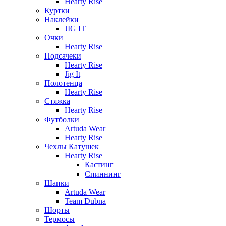
Hearty Rise
Куртки
Наклейки
JIG IT
Очки
Hearty Rise
Подсачеки
Hearty Rise
Jig It
Полотенца
Hearty Rise
Стяжка
Hearty Rise
Футболки
Artuda Wear
Hearty Rise
Чехлы Катушек
Hearty Rise
Кастинг
Спиннинг
Шапки
Artuda Wear
Team Dubna
Шорты
Термосы