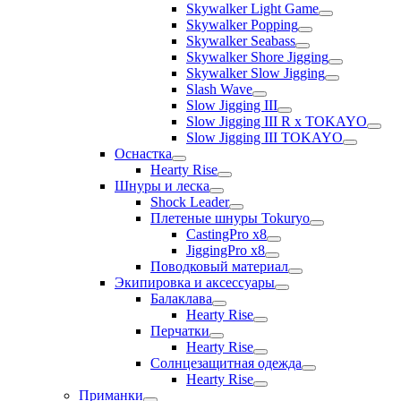
Skywalker Light Game
Skywalker Popping
Skywalker Seabass
Skywalker Shore Jigging
Skywalker Slow Jigging
Slash Wave
Slow Jigging III
Slow Jigging III R x TOKAYO
Slow Jigging III TOKAYO
Оснастка
Hearty Rise
Шнуры и леска
Shock Leader
Плетеные шнуры Tokuryo
CastingPro x8
JiggingPro x8
Поводковый материал
Экипировка и аксессуары
Балаклава
Hearty Rise
Перчатки
Hearty Rise
Солнцезащитная одежда
Hearty Rise
Приманки