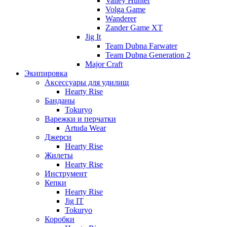
Valley Hunter
Volga Game
Wanderer
Zander Game XT
Jig It
Team Dubna Farwater
Team Dubna Generation 2
Major Craft
Экипировка
Аксессуары для удилищ
Hearty Rise
Банданы
Tokuryo
Варежки и перчатки
Artuda Wear
Джерси
Hearty Rise
Жилеты
Hearty Rise
Инструмент
Кепки
Hearty Rise
Jig IT
Tokuryo
Коробки