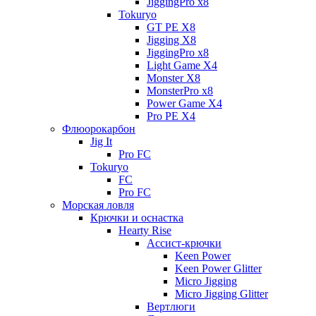
JiggingPro x8
Tokuryo
GT PE X8
Jigging X8
JiggingPro x8
Light Game X4
Monster X8
MonsterPro x8
Power Game X4
Pro PE X4
Флюорокарбон
Jig It
Pro FC
Tokuryo
FC
Pro FC
Морская ловля
Крючки и оснастка
Hearty Rise
Ассист-крючки
Keen Power
Keen Power Glitter
Micro Jigging
Micro Jigging Glitter
Вертлюги