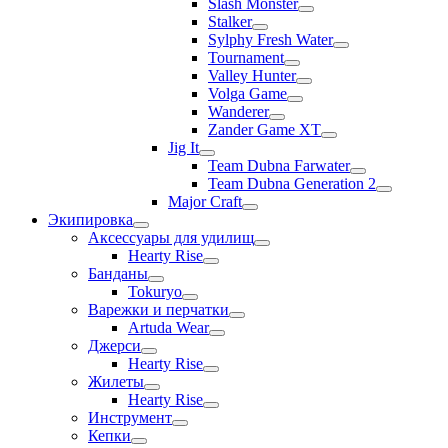
Slash Monster
Stalker
Sylphy Fresh Water
Tournament
Valley Hunter
Volga Game
Wanderer
Zander Game XT
Jig It
Team Dubna Farwater
Team Dubna Generation 2
Major Craft
Экипировка
Аксессуары для удилищ
Hearty Rise
Банданы
Tokuryo
Варежки и перчатки
Artuda Wear
Джерси
Hearty Rise
Жилеты
Hearty Rise
Инструмент
Кепки