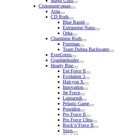
Major Craft
Спиннинговые
Apia
CD Rods
Blue Rapid
Extrasense Nano
Orka
Champion Rods
Foreman
Team Dubna Backwater
EverGreen
Graphiteleader
Hearty Rise
Egi Force II
Evolution 3
Halcyon X
Innovation
Jig Force
Laiquendi
Pelagic Game
Poseidon
Pro Force II
Pro Force Ultra
Rock’n’Force II
Siren