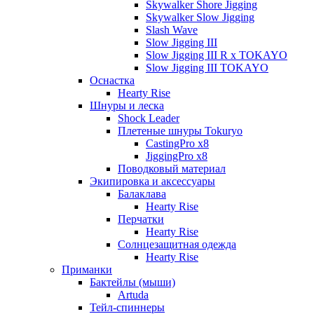
Skywalker Shore Jigging
Skywalker Slow Jigging
Slash Wave
Slow Jigging III
Slow Jigging III R x TOKAYO
Slow Jigging III TOKAYO
Оснастка
Hearty Rise
Шнуры и леска
Shock Leader
Плетеные шнуры Tokuryo
CastingPro x8
JiggingPro x8
Поводковый материал
Экипировка и аксессуары
Балаклава
Hearty Rise
Перчатки
Hearty Rise
Солнцезащитная одежда
Hearty Rise
Приманки
Бактейлы (мыши)
Artuda
Тейл-спиннеры