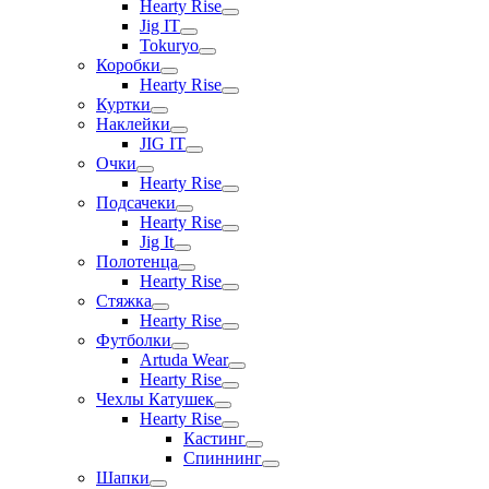
Hearty Rise
Jig IT
Tokuryo
Коробки
Hearty Rise
Куртки
Наклейки
JIG IT
Очки
Hearty Rise
Подсачеки
Hearty Rise
Jig It
Полотенца
Hearty Rise
Стяжка
Hearty Rise
Футболки
Artuda Wear
Hearty Rise
Чехлы Катушек
Hearty Rise
Кастинг
Спиннинг
Шапки