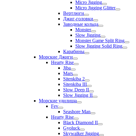
Micro Jigging
Micro Jigging Glitter
Вертлюги
Джиг-головки
Заводные кольца
Monster
Slow Jigging
Monster Game Split Ring
Slow Jigging Solid Ring
Карабины
Морские Джиги
Hearty Rise
Jiba
Mars
Sitenkiba 2
Sitenkiba III
Slow Deep II
Slow Jigging II
Морские удилища
Fev
Seashore Man
Hearty Rise
Black Diamond II
Gyoluck
Skywalker Jigging