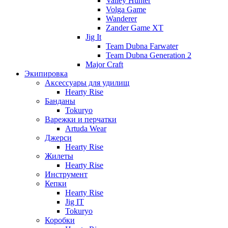
Valley Hunter
Volga Game
Wanderer
Zander Game XT
Jig It
Team Dubna Farwater
Team Dubna Generation 2
Major Craft
Экипировка
Аксессуары для удилищ
Hearty Rise
Банданы
Tokuryo
Варежки и перчатки
Artuda Wear
Джерси
Hearty Rise
Жилеты
Hearty Rise
Инструмент
Кепки
Hearty Rise
Jig IT
Tokuryo
Коробки