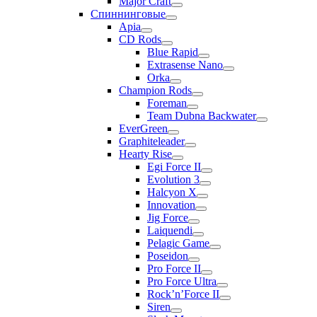
Major Craft
Спиннинговые
Apia
CD Rods
Blue Rapid
Extrasense Nano
Orka
Champion Rods
Foreman
Team Dubna Backwater
EverGreen
Graphiteleader
Hearty Rise
Egi Force II
Evolution 3
Halcyon X
Innovation
Jig Force
Laiquendi
Pelagic Game
Poseidon
Pro Force II
Pro Force Ultra
Rock’n’Force II
Siren