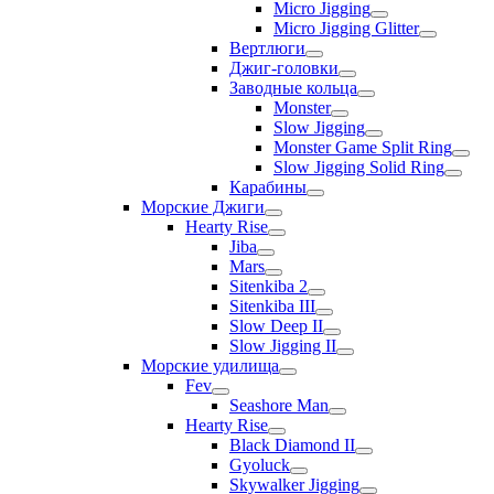
Micro Jigging
Micro Jigging Glitter
Вертлюги
Джиг-головки
Заводные кольца
Monster
Slow Jigging
Monster Game Split Ring
Slow Jigging Solid Ring
Карабины
Морские Джиги
Hearty Rise
Jiba
Mars
Sitenkiba 2
Sitenkiba III
Slow Deep II
Slow Jigging II
Морские удилища
Fev
Seashore Man
Hearty Rise
Black Diamond II
Gyoluck
Skywalker Jigging