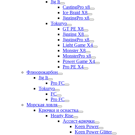
Jig It
CastingPro x8
Ice Braid X8
JiggingPro x8
Tokuryo
GT PE X8
Jigging X8
JiggingPro x8
Light Game X4
Monster X8
MonsterPro x8
Power Game X4
Pro PE X4
Флюорокарбон
Jig It
Pro FC
Tokuryo
FC
Pro FC
Морская ловля
Крючки и оснастка
Hearty Rise
Ассист-крючки
Keen Power
Keen Power Glitter