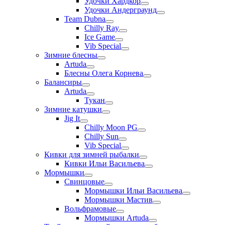
Удочки Хардкор
Удочки Андерграунд
Team Dubna
Chilly Ray
Ice Game
Vib Special
Зимние блесны
Artuda
Блесны Олега Корнева
Балансиры
Artuda
Тукан
Зимние катушки
Jig It
Chilly Moon PG
Chilly Sun
Vib Special
Кивки для зимней рыбалки
Кивки Ильи Васильева
Мормышки
Свинцовые
Мормышки Ильи Васильева
Мормышки Мастив
Вольфрамовые
Мормышки Artuda