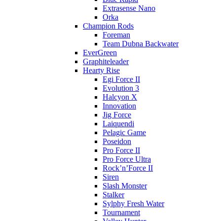
Extrasense Nano
Orka
Champion Rods
Foreman
Team Dubna Backwater
EverGreen
Graphiteleader
Hearty Rise
Egi Force II
Evolution 3
Halcyon X
Innovation
Jig Force
Laiquendi
Pelagic Game
Poseidon
Pro Force II
Pro Force Ultra
Rock’n’Force II
Siren
Slash Monster
Stalker
Sylphy Fresh Water
Tournament