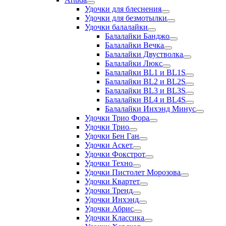
Удочки для блеснения
Удочки для безмотылки
Удочки балалайки
Балалайки Банджо
Балалайки Вечка
Балалайки Двустволка
Балалайки Люкс
Балалайки BL1 и BL1S
Балалайки BL2 и BL2S
Балалайки BL3 и BL3S
Балалайки BL4 и BL4S
Балалайки Инхэнд Минус
Удочки Трио Фора
Удочки Трио
Удочки Бен Ган
Удочки Аскет
Удочки Фокстрот
Удочки Техно
Удочки Пистолет Морозова
Удочки Квартет
Удочки Тренд
Удочки Инхэнд
Удочки Абрис
Удочки Классика