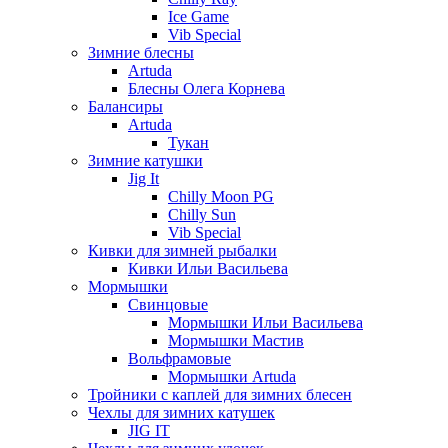
Ice Game
Vib Special
Зимние блесны
Artuda
Блесны Олега Корнева
Балансиры
Artuda
Тукан
Зимние катушки
Jig It
Chilly Moon PG
Chilly Sun
Vib Special
Кивки для зимней рыбалки
Кивки Ильи Васильева
Мормышки
Свинцовые
Мормышки Ильи Васильева
Мормышки Мастив
Вольфрамовые
Мормышки Artuda
Тройники с каплей для зимних блесен
Чехлы для зимних катушек
JIG IT