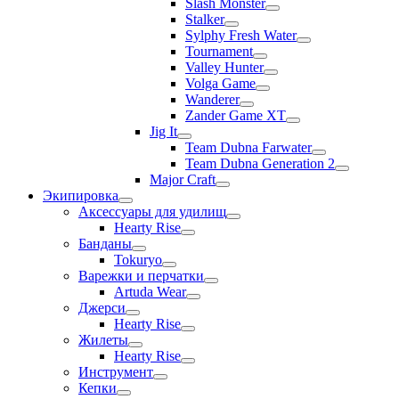
Slash Monster
Stalker
Sylphy Fresh Water
Tournament
Valley Hunter
Volga Game
Wanderer
Zander Game XT
Jig It
Team Dubna Farwater
Team Dubna Generation 2
Major Craft
Экипировка
Аксессуары для удилищ
Hearty Rise
Банданы
Tokuryo
Варежки и перчатки
Artuda Wear
Джерси
Hearty Rise
Жилеты
Hearty Rise
Инструмент
Кепки