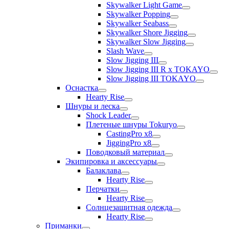
Skywalker Light Game
Skywalker Popping
Skywalker Seabass
Skywalker Shore Jigging
Skywalker Slow Jigging
Slash Wave
Slow Jigging III
Slow Jigging III R x TOKAYO
Slow Jigging III TOKAYO
Оснастка
Hearty Rise
Шнуры и леска
Shock Leader
Плетеные шнуры Tokuryo
CastingPro x8
JiggingPro x8
Поводковый материал
Экипировка и аксессуары
Балаклава
Hearty Rise
Перчатки
Hearty Rise
Солнцезащитная одежда
Hearty Rise
Приманки