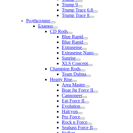
Trump 9
Trump Trace 6.8
Trump Trace 8
Родбилдинг
Бланки
CD Rods
Blue Rapid
Blue Rapid
Extrasense
Extrasense Nano
Sunrise
XLS Concept
Champion Rods
Team Dubna
Hearty Rise
Area Master
Boat Jig Force II
Cannoneer
Egi Force II
Evolution
Halcyon
Pro Force
Rock n Force
Seabass Force II
Stalker