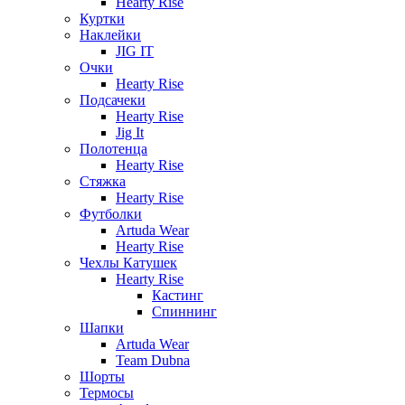
Hearty Rise
Куртки
Наклейки
JIG IT
Очки
Hearty Rise
Подсачеки
Hearty Rise
Jig It
Полотенца
Hearty Rise
Стяжка
Hearty Rise
Футболки
Artuda Wear
Hearty Rise
Чехлы Катушек
Hearty Rise
Кастинг
Спиннинг
Шапки
Artuda Wear
Team Dubna
Шорты
Термосы