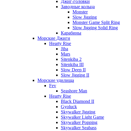
Джиг-головки
Заводные кольца
Monster
Slow Jigging
Monster Game Split Ring
Slow Jigging Solid Ring
Карабины
Морские Джиги
Hearty Rise
Jiba
Mars
Sitenkiba 2
Sitenkiba III
Slow Deep II
Slow Jigging II
Морские удилища
Fev
Seashore Man
Hearty Rise
Black Diamond II
Gyoluck
Skywalker Jigging
Skywalker Light Game
Skywalker Popping
Skywalker Seabass