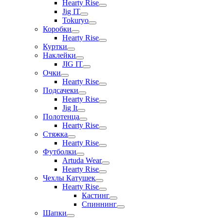
Hearty Rise
Jig IT
Tokuryo
Коробки
Hearty Rise
Куртки
Наклейки
JIG IT
Очки
Hearty Rise
Подсачеки
Hearty Rise
Jig It
Полотенца
Hearty Rise
Стяжка
Hearty Rise
Футболки
Artuda Wear
Hearty Rise
Чехлы Катушек
Hearty Rise
Кастинг
Спиннинг
Шапки