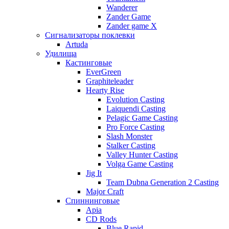
Wanderer
Zander Game
Zander game X
Сигнализаторы поклевки
Artuda
Удилища
Кастинговые
EverGreen
Graphiteleader
Hearty Rise
Evolution Casting
Laiquendi Casting
Pelagic Game Casting
Pro Force Casting
Slash Monster
Stalker Casting
Valley Hunter Casting
Volga Game Casting
Jig It
Team Dubna Generation 2 Casting
Major Craft
Спиннинговые
Apia
CD Rods
Blue Rapid