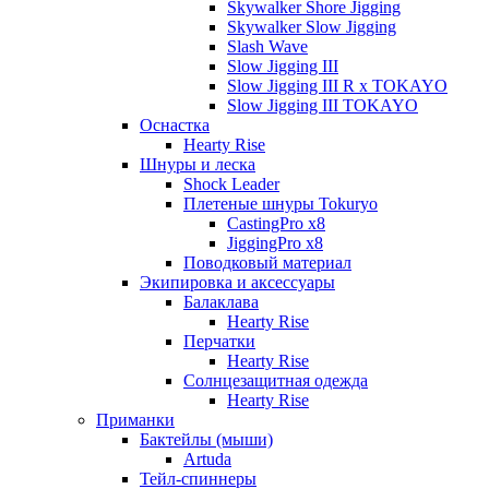
Skywalker Shore Jigging
Skywalker Slow Jigging
Slash Wave
Slow Jigging III
Slow Jigging III R x TOKAYO
Slow Jigging III TOKAYO
Оснастка
Hearty Rise
Шнуры и леска
Shock Leader
Плетеные шнуры Tokuryo
CastingPro x8
JiggingPro x8
Поводковый материал
Экипировка и аксессуары
Балаклава
Hearty Rise
Перчатки
Hearty Rise
Солнцезащитная одежда
Hearty Rise
Приманки
Бактейлы (мыши)
Artuda
Тейл-спиннеры