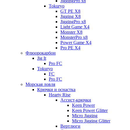
JiggingPro x8
Tokuryo
GT PE X8
Jigging X8
JiggingPro x8
Light Game X4
Monster X8
MonsterPro x8
Power Game X4
Pro PE X4
Флюорокарбон
Jig It
Pro FC
Tokuryo
FC
Pro FC
Морская ловля
Крючки и оснастка
Hearty Rise
Ассист-крючки
Keen Power
Keen Power Glitter
Micro Jigging
Micro Jigging Glitter
Вертлюги