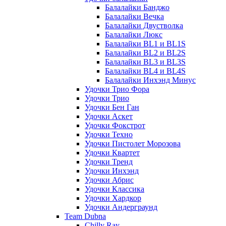
Балалайки Банджо
Балалайки Вечка
Балалайки Двустволка
Балалайки Люкс
Балалайки BL1 и BL1S
Балалайки BL2 и BL2S
Балалайки BL3 и BL3S
Балалайки BL4 и BL4S
Балалайки Инхэнд Минус
Удочки Трио Фора
Удочки Трио
Удочки Бен Ган
Удочки Аскет
Удочки Фокстрот
Удочки Техно
Удочки Пистолет Морозова
Удочки Квартет
Удочки Тренд
Удочки Инхэнд
Удочки Абрис
Удочки Классика
Удочки Хардкор
Удочки Андерграунд
Team Dubna
Chilly Ray