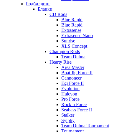
Родбилдинг
Бланки
CD Rods
Blue Rapid
Blue Rapid
Extrasense
Extrasense Nano
Sunrise
XLS Concept
Champion Rods
Team Dubna
Hearty Rise
Area Master
Boat Jig Force II
Cannoneer
Egi Force II
Evolution
Halcyon
Pro Force
Rock n Force
Seabass Force II
Stalker
Sylphy
Team Dubna Tournament
Tournament