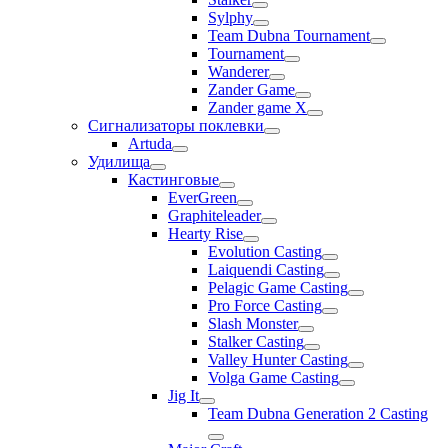
Sylphy
Team Dubna Tournament
Tournament
Wanderer
Zander Game
Zander game X
Сигнализаторы поклевки
Artuda
Удилища
Кастинговые
EverGreen
Graphiteleader
Hearty Rise
Evolution Casting
Laiquendi Casting
Pelagic Game Casting
Pro Force Casting
Slash Monster
Stalker Casting
Valley Hunter Casting
Volga Game Casting
Jig It
Team Dubna Generation 2 Casting