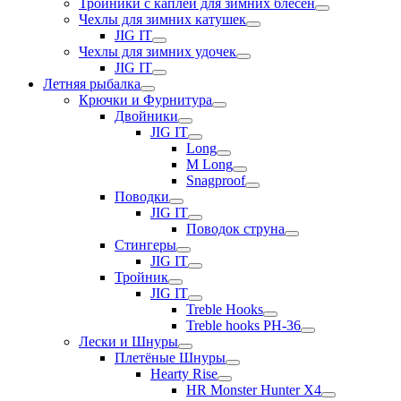
Тройники с каплей для зимних блесен
Чехлы для зимних катушек
JIG IT
Чехлы для зимних удочек
JIG IT
Летняя рыбалка
Крючки и Фурнитура
Двойники
JIG IT
Long
M Long
Snagproof
Поводки
JIG IT
Поводок струна
Стингеры
JIG IT
Тройник
JIG IT
Treble Hooks
Treble hooks PH-36
Лески и Шнуры
Плетёные Шнуры
Hearty Rise
HR Monster Hunter X4