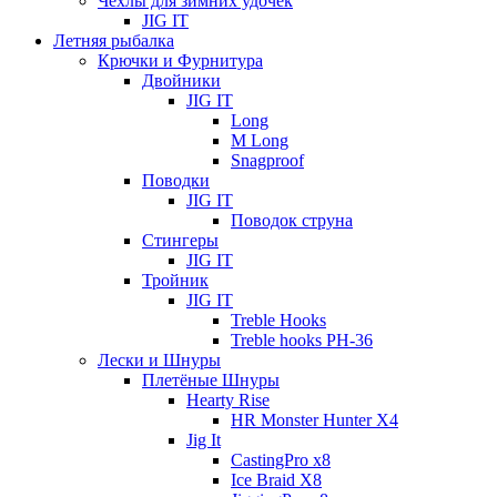
Чехлы для зимних удочек
JIG IT
Летняя рыбалка
Крючки и Фурнитура
Двойники
JIG IT
Long
M Long
Snagproof
Поводки
JIG IT
Поводок струна
Стингеры
JIG IT
Тройник
JIG IT
Treble Hooks
Treble hooks PH-36
Лески и Шнуры
Плетёные Шнуры
Hearty Rise
HR Monster Hunter X4
Jig It
CastingPro x8
Ice Braid X8