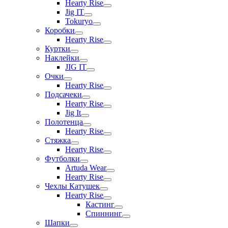
Hearty Rise
Jig IT
Tokuryo
Коробки
Hearty Rise
Куртки
Наклейки
JIG IT
Очки
Hearty Rise
Подсачеки
Hearty Rise
Jig It
Полотенца
Hearty Rise
Стяжка
Hearty Rise
Футболки
Artuda Wear
Hearty Rise
Чехлы Катушек
Hearty Rise
Кастинг
Спиннинг
Шапки