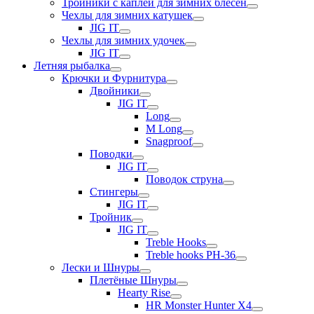
Тройники с каплей для зимних блесен
Чехлы для зимних катушек
JIG IT
Чехлы для зимних удочек
JIG IT
Летняя рыбалка
Крючки и Фурнитура
Двойники
JIG IT
Long
M Long
Snagproof
Поводки
JIG IT
Поводок струна
Стингеры
JIG IT
Тройник
JIG IT
Treble Hooks
Treble hooks PH-36
Лески и Шнуры
Плетёные Шнуры
Hearty Rise
HR Monster Hunter X4