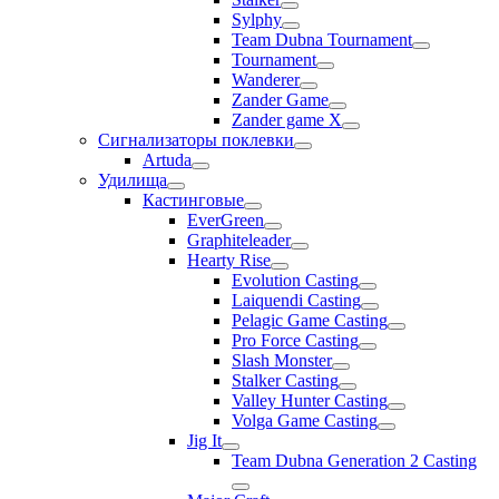
Sylphy
Team Dubna Tournament
Tournament
Wanderer
Zander Game
Zander game X
Сигнализаторы поклевки
Artuda
Удилища
Кастинговые
EverGreen
Graphiteleader
Hearty Rise
Evolution Casting
Laiquendi Casting
Pelagic Game Casting
Pro Force Casting
Slash Monster
Stalker Casting
Valley Hunter Casting
Volga Game Casting
Jig It
Team Dubna Generation 2 Casting