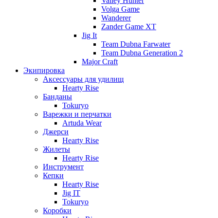
Valley Hunter
Volga Game
Wanderer
Zander Game XT
Jig It
Team Dubna Farwater
Team Dubna Generation 2
Major Craft
Экипировка
Аксессуары для удилищ
Hearty Rise
Банданы
Tokuryo
Варежки и перчатки
Artuda Wear
Джерси
Hearty Rise
Жилеты
Hearty Rise
Инструмент
Кепки
Hearty Rise
Jig IT
Tokuryo
Коробки