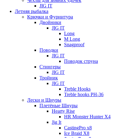
Чехлы для зимних удочек
JIG IT
Летняя рыбалка
Крючки и Фурнитура
Двойники
JIG IT
Long
M Long
Snagproof
Поводки
JIG IT
Поводок струна
Стингеры
JIG IT
Тройник
JIG IT
Treble Hooks
Treble hooks PH-36
Лески и Шнуры
Плетёные Шнуры
Hearty Rise
HR Monster Hunter X4
Jig It
CastingPro x8
Ice Braid X8