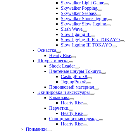
Skywalker Light Game
Skywalker Popping
Skywalker Seabass
Skywalker Shore Jigging
Skywalker Slow Jigging
Slash Wave
Slow Jigging III
Slow Jigging III R x TOKAYO
Slow Jigging III TOKAYO
Оснастка
Hearty Rise
Шнуры и леска
Shock Leader
Плетеные шнуры Tokuryo
CastingPro x8
JiggingPro x8
Поводковый материал
Экипировка и аксессуары
Балаклава
Hearty Rise
Перчатки
Hearty Rise
Солнцезащитная одежда
Hearty Rise
Приманки