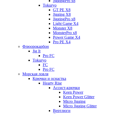
JiggingPro x8
Tokuryo
GT PE X8
Jigging X8
JiggingPro x8
Light Game X4
Monster X8
MonsterPro x8
Power Game X4
Pro PE X4
Флюорокарбон
Jig It
Pro FC
Tokuryo
FC
Pro FC
Морская ловля
Крючки и оснастка
Hearty Rise
Ассист-крючки
Keen Power
Keen Power Glitter
Micro Jigging
Micro Jigging Glitter
Вертлюги