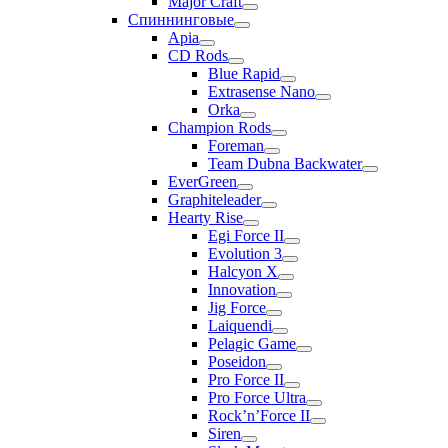
Major Craft
Спиннинговые
Apia
CD Rods
Blue Rapid
Extrasense Nano
Orka
Champion Rods
Foreman
Team Dubna Backwater
EverGreen
Graphiteleader
Hearty Rise
Egi Force II
Evolution 3
Halcyon X
Innovation
Jig Force
Laiquendi
Pelagic Game
Poseidon
Pro Force II
Pro Force Ultra
Rock’n’Force II
Siren