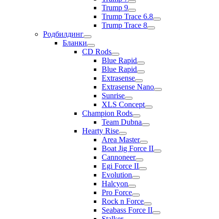
Trump 9
Trump Trace 6.8
Trump Trace 8
Родбилдинг
Бланки
CD Rods
Blue Rapid
Blue Rapid
Extrasense
Extrasense Nano
Sunrise
XLS Concept
Champion Rods
Team Dubna
Hearty Rise
Area Master
Boat Jig Force II
Cannoneer
Egi Force II
Evolution
Halcyon
Pro Force
Rock n Force
Seabass Force II
Stalker