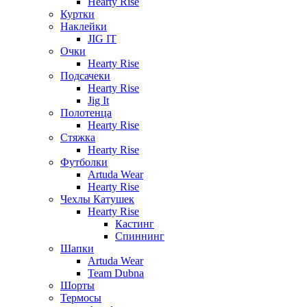
Hearty Rise
Куртки
Наклейки
JIG IT
Очки
Hearty Rise
Подсачеки
Hearty Rise
Jig It
Полотенца
Hearty Rise
Стяжка
Hearty Rise
Футболки
Artuda Wear
Hearty Rise
Чехлы Катушек
Hearty Rise
Кастинг
Спиннинг
Шапки
Artuda Wear
Team Dubna
Шорты
Термосы