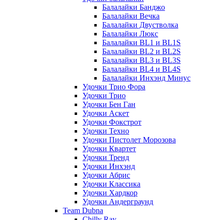
Балалайки Банджо
Балалайки Вечка
Балалайки Двустволка
Балалайки Люкс
Балалайки BL1 и BL1S
Балалайки BL2 и BL2S
Балалайки BL3 и BL3S
Балалайки BL4 и BL4S
Балалайки Инхэнд Минус
Удочки Трио Фора
Удочки Трио
Удочки Бен Ган
Удочки Аскет
Удочки Фокстрот
Удочки Техно
Удочки Пистолет Морозова
Удочки Квартет
Удочки Тренд
Удочки Инхэнд
Удочки Абрис
Удочки Классика
Удочки Хардкор
Удочки Андерграунд
Team Dubna
Chilly Ray