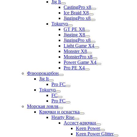
Jig It
CastingPro x8
Ice Braid X8
JiggingPro x8
Tokuryo
GT PE X8
Jigging X8
JiggingPro x8
Light Game X4
Monster X8
MonsterPro x8
Power Game X4
Pro PE X4
Флюорокарбон
Jig It
Pro FC
Tokuryo
FC
Pro FC
Морская ловля
Крючки и оснастка
Hearty Rise
Ассист-крючки
Keen Power
Keen Power Glitter