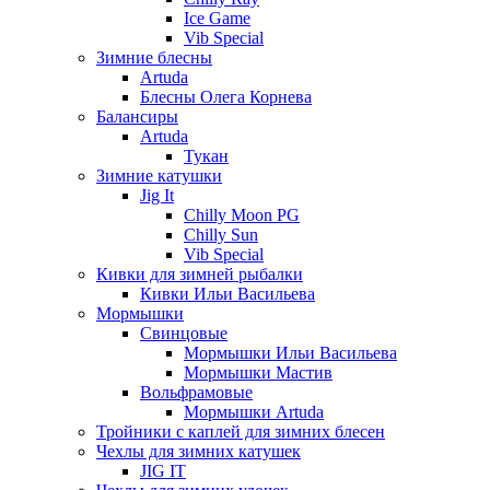
Ice Game
Vib Special
Зимние блесны
Artuda
Блесны Олега Корнева
Балансиры
Artuda
Тукан
Зимние катушки
Jig It
Chilly Moon PG
Chilly Sun
Vib Special
Кивки для зимней рыбалки
Кивки Ильи Васильева
Мормышки
Свинцовые
Мормышки Ильи Васильева
Мормышки Мастив
Вольфрамовые
Мормышки Artuda
Тройники с каплей для зимних блесен
Чехлы для зимних катушек
JIG IT