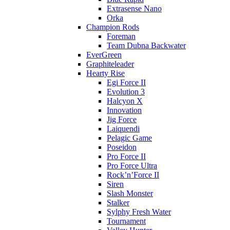
Extrasense Nano
Orka
Champion Rods
Foreman
Team Dubna Backwater
EverGreen
Graphiteleader
Hearty Rise
Egi Force II
Evolution 3
Halcyon X
Innovation
Jig Force
Laiquendi
Pelagic Game
Poseidon
Pro Force II
Pro Force Ultra
Rock’n’Force II
Siren
Slash Monster
Stalker
Sylphy Fresh Water
Tournament