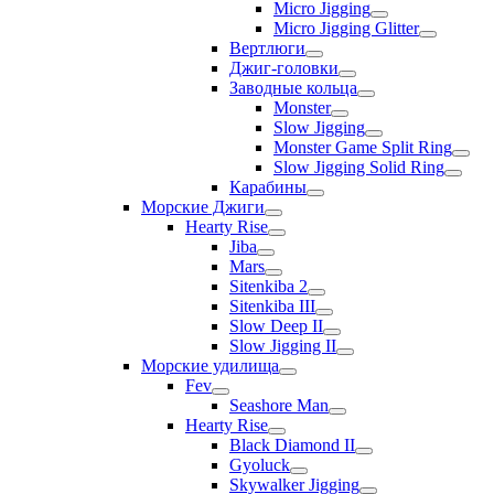
Micro Jigging
Micro Jigging Glitter
Вертлюги
Джиг-головки
Заводные кольца
Monster
Slow Jigging
Monster Game Split Ring
Slow Jigging Solid Ring
Карабины
Морские Джиги
Hearty Rise
Jiba
Mars
Sitenkiba 2
Sitenkiba III
Slow Deep II
Slow Jigging II
Морские удилища
Fev
Seashore Man
Hearty Rise
Black Diamond II
Gyoluck
Skywalker Jigging