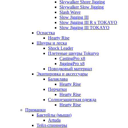
Skywalker Shore Jigging
Skywalker Slow Jigging
Slash Wave
Slow Jigging III
Slow Jigging III R x TOKAYO
Slow Jigging III TOKAYO
Оснастка
Hearty Rise
Шнуры и леска
Shock Leader
Плетеные шнуры Tokuryo
CastingPro x8
JiggingPro x8
Поводковый материал
Экипировка и аксессуары
Балаклава
Hearty Rise
Перчатки
Hearty Rise
Солнцезащитная одежда
Hearty Rise
Приманки
Бактейлы (мыши)
Artuda
Тейл-спиннеры