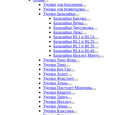
Удочки для блеснения
Удочки для безмотылки
Удочки балалайки
Балалайки Банджо
Балалайки Вечка
Балалайки Двустволка
Балалайки Люкс
Балалайки BL1 и BL1S
Балалайки BL2 и BL2S
Балалайки BL3 и BL3S
Балалайки BL4 и BL4S
Балалайки Инхэнд Минус
Удочки Трио Фора
Удочки Трио
Удочки Бен Ган
Удочки Аскет
Удочки Фокстрот
Удочки Техно
Удочки Пистолет Морозова
Удочки Квартет
Удочки Тренд
Удочки Инхэнд
Удочки Абрис
Удочки Классика