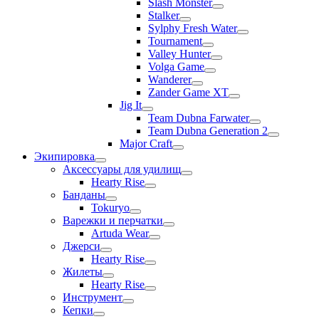
Slash Monster
Stalker
Sylphy Fresh Water
Tournament
Valley Hunter
Volga Game
Wanderer
Zander Game XT
Jig It
Team Dubna Farwater
Team Dubna Generation 2
Major Craft
Экипировка
Аксессуары для удилищ
Hearty Rise
Банданы
Tokuryo
Варежки и перчатки
Artuda Wear
Джерси
Hearty Rise
Жилеты
Hearty Rise
Инструмент
Кепки