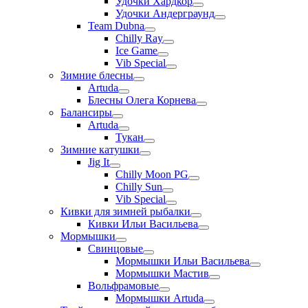
Удочки Хардкор
Удочки Андерграунд
Team Dubna
Chilly Ray
Ice Game
Vib Special
Зимние блесны
Artuda
Блесны Олега Корнева
Балансиры
Artuda
Тукан
Зимние катушки
Jig It
Chilly Moon PG
Chilly Sun
Vib Special
Кивки для зимней рыбалки
Кивки Ильи Васильева
Мормышки
Свинцовые
Мормышки Ильи Васильева
Мормышки Мастив
Вольфрамовые
Мормышки Artuda