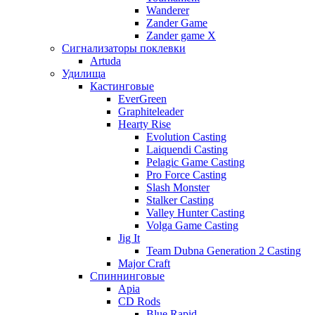
Wanderer
Zander Game
Zander game X
Сигнализаторы поклевки
Artuda
Удилища
Кастинговые
EverGreen
Graphiteleader
Hearty Rise
Evolution Casting
Laiquendi Casting
Pelagic Game Casting
Pro Force Casting
Slash Monster
Stalker Casting
Valley Hunter Casting
Volga Game Casting
Jig It
Team Dubna Generation 2 Casting
Major Craft
Спиннинговые
Apia
CD Rods
Blue Rapid