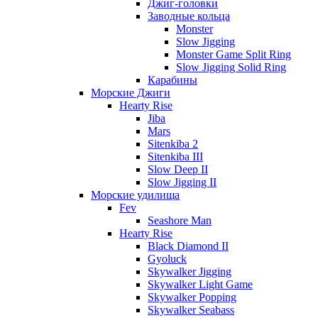
Джиг-головки
Заводные кольца
Monster
Slow Jigging
Monster Game Split Ring
Slow Jigging Solid Ring
Карабины
Морские Джиги
Hearty Rise
Jiba
Mars
Sitenkiba 2
Sitenkiba III
Slow Deep II
Slow Jigging II
Морские удилища
Fev
Seashore Man
Hearty Rise
Black Diamond II
Gyoluck
Skywalker Jigging
Skywalker Light Game
Skywalker Popping
Skywalker Seabass