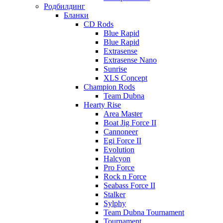
Родбилдинг
Бланки
CD Rods
Blue Rapid
Blue Rapid
Extrasense
Extrasense Nano
Sunrise
XLS Concept
Champion Rods
Team Dubna
Hearty Rise
Area Master
Boat Jig Force II
Cannoneer
Egi Force II
Evolution
Halcyon
Pro Force
Rock n Force
Seabass Force II
Stalker
Sylphy
Team Dubna Tournament
Tournament