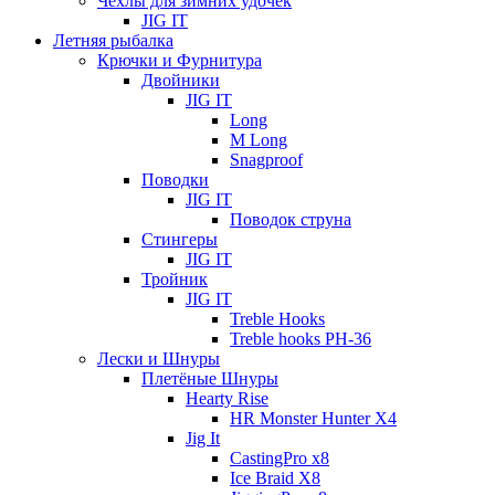
Чехлы для зимних удочек
JIG IT
Летняя рыбалка
Крючки и Фурнитура
Двойники
JIG IT
Long
M Long
Snagproof
Поводки
JIG IT
Поводок струна
Стингеры
JIG IT
Тройник
JIG IT
Treble Hooks
Treble hooks PH-36
Лески и Шнуры
Плетёные Шнуры
Hearty Rise
HR Monster Hunter X4
Jig It
CastingPro x8
Ice Braid X8