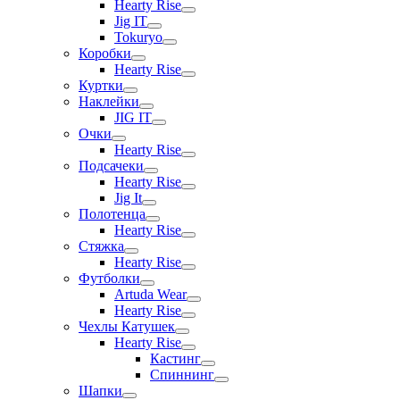
Hearty Rise
Jig IT
Tokuryo
Коробки
Hearty Rise
Куртки
Наклейки
JIG IT
Очки
Hearty Rise
Подсачеки
Hearty Rise
Jig It
Полотенца
Hearty Rise
Стяжка
Hearty Rise
Футболки
Artuda Wear
Hearty Rise
Чехлы Катушек
Hearty Rise
Кастинг
Спиннинг
Шапки