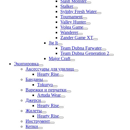
Slash Monster
Stalker
Sylphy Fresh Water
Tournament
Valley Hunter
Volga Game
Wanderer
Zander Game XT
Jig It
Team Dubna Farwater
Team Dubna Generation 2
Major Craft
Экипировка
Аксессуары для удилищ
Hearty Rise
Банданы
Tokuryo
Варежки и перчатки
Artuda Wear
Джерси
Hearty Rise
Жилеты
Hearty Rise
Инструмент
Кепки