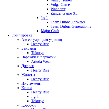
Valley Hunter
Volga Game
Wanderer
Zander Game XT
Jig It
Team Dubna Farwater
Team Dubna Generation 2
Major Craft
Экипировка
Аксессуары для удилищ
Hearty Rise
Банданы
Tokuryo
Варежки и перчатки
Artuda Wear
Джерси
Hearty Rise
Жилеты
Hearty Rise
Инструмент
Кепки
Hearty Rise
Jig IT
Tokuryo
Коробки