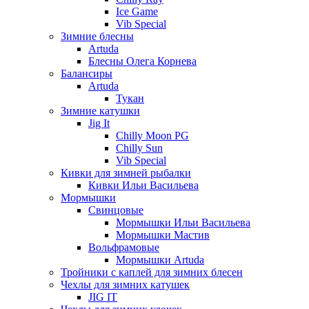
Ice Game
Vib Special
Зимние блесны
Artuda
Блесны Олега Корнева
Балансиры
Artuda
Тукан
Зимние катушки
Jig It
Chilly Moon PG
Chilly Sun
Vib Special
Кивки для зимней рыбалки
Кивки Ильи Васильева
Мормышки
Свинцовые
Мормышки Ильи Васильева
Мормышки Мастив
Вольфрамовые
Мормышки Artuda
Тройники с каплей для зимних блесен
Чехлы для зимних катушек
JIG IT