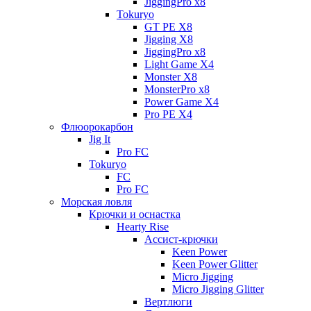
JiggingPro x8
Tokuryo
GT PE X8
Jigging X8
JiggingPro x8
Light Game X4
Monster X8
MonsterPro x8
Power Game X4
Pro PE X4
Флюорокарбон
Jig It
Pro FC
Tokuryo
FC
Pro FC
Морская ловля
Крючки и оснастка
Hearty Rise
Ассист-крючки
Keen Power
Keen Power Glitter
Micro Jigging
Micro Jigging Glitter
Вертлюги