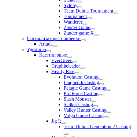
Sylphy
Team Dubna Tournament
Tournament
Wanderer
Zander Game
Zander game X
Сигнализаторы поклевки
Artuda
Удилища
Кастинговые
EverGreen
Graphiteleader
Hearty Rise
Evolution Casting
Laiquendi Casting
Pelagic Game Casting
Pro Force Casting
Slash Monster
Stalker Casting
Valley Hunter Casting
Volga Game Casting
Jig It
Team Dubna Generation 2 Casting