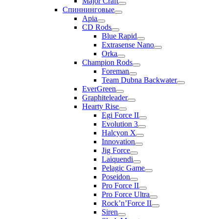
Major Craft
Спиннинговые
Apia
CD Rods
Blue Rapid
Extrasense Nano
Orka
Champion Rods
Foreman
Team Dubna Backwater
EverGreen
Graphiteleader
Hearty Rise
Egi Force II
Evolution 3
Halcyon X
Innovation
Jig Force
Laiquendi
Pelagic Game
Poseidon
Pro Force II
Pro Force Ultra
Rock’n’Force II
Siren