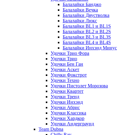
Балалайки Банджо
Балалайки Вечка
Балалайки Двустволка
Балалайки Люкс
Балалайки BL1 и BL1S
Балалайки BL2 и BL2S
Балалайки BL3 и BL3S
Балалайки BL4 и BL4S
Балалайки Инхэнд Минус
Удочки Трио Фора
Удочки Трио
Удочки Бен Ган
Удочки Аскет
Удочки Фокстрот
Удочки Техно
Удочки Пистолет Морозова
Удочки Квартет
Удочки Тренд
Удочки Инхэнд
Удочки Абрис
Удочки Классика
Удочки Хардкор
Удочки Андерграунд
Team Dubna
Chilly Ray