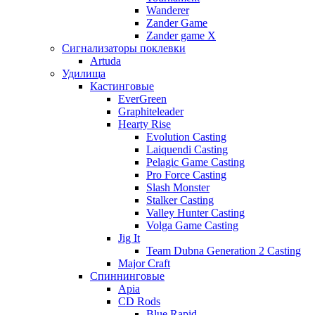
Wanderer
Zander Game
Zander game X
Сигнализаторы поклевки
Artuda
Удилища
Кастинговые
EverGreen
Graphiteleader
Hearty Rise
Evolution Casting
Laiquendi Casting
Pelagic Game Casting
Pro Force Casting
Slash Monster
Stalker Casting
Valley Hunter Casting
Volga Game Casting
Jig It
Team Dubna Generation 2 Casting
Major Craft
Спиннинговые
Apia
CD Rods
Blue Rapid