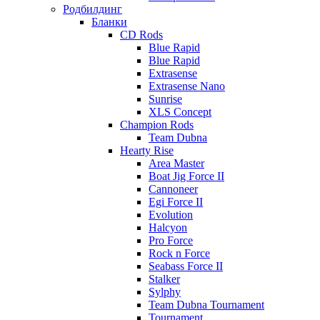
Родбилдинг
Бланки
CD Rods
Blue Rapid
Blue Rapid
Extrasense
Extrasense Nano
Sunrise
XLS Concept
Champion Rods
Team Dubna
Hearty Rise
Area Master
Boat Jig Force II
Cannoneer
Egi Force II
Evolution
Halcyon
Pro Force
Rock n Force
Seabass Force II
Stalker
Sylphy
Team Dubna Tournament
Tournament