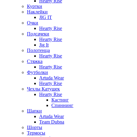
Hearty Rise
Куртки
Наклейки
JIG IT
Очки
Hearty Rise
Подсачеки
Hearty Rise
Jig It
Полотенца
Hearty Rise
Стяжка
Hearty Rise
Футболки
Artuda Wear
Hearty Rise
Чехлы Катушек
Hearty Rise
Кастинг
Спиннинг
Шапки
Artuda Wear
Team Dubna
Шорты
Термосы