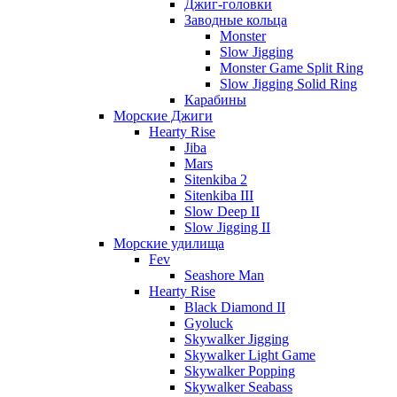
Джиг-головки
Заводные кольца
Monster
Slow Jigging
Monster Game Split Ring
Slow Jigging Solid Ring
Карабины
Морские Джиги
Hearty Rise
Jiba
Mars
Sitenkiba 2
Sitenkiba III
Slow Deep II
Slow Jigging II
Морские удилища
Fev
Seashore Man
Hearty Rise
Black Diamond II
Gyoluck
Skywalker Jigging
Skywalker Light Game
Skywalker Popping
Skywalker Seabass