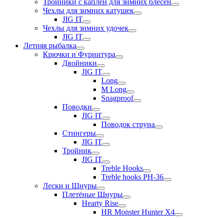
Тройники с каплей для зимних блесен
Чехлы для зимних катушек
JIG IT
Чехлы для зимних удочек
JIG IT
Летняя рыбалка
Крючки и Фурнитура
Двойники
JIG IT
Long
M Long
Snagproof
Поводки
JIG IT
Поводок струна
Стингеры
JIG IT
Тройник
JIG IT
Treble Hooks
Treble hooks PH-36
Лески и Шнуры
Плетёные Шнуры
Hearty Rise
HR Monster Hunter X4