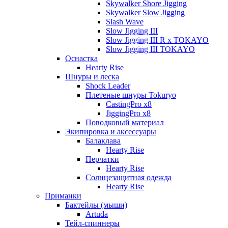
Skywalker Shore Jigging
Skywalker Slow Jigging
Slash Wave
Slow Jigging III
Slow Jigging III R x TOKAYO
Slow Jigging III TOKAYO
Оснастка
Hearty Rise
Шнуры и леска
Shock Leader
Плетеные шнуры Tokuryo
CastingPro x8
JiggingPro x8
Поводковый материал
Экипировка и аксессуары
Балаклава
Hearty Rise
Перчатки
Hearty Rise
Солнцезащитная одежда
Hearty Rise
Приманки
Бактейлы (мыши)
Artuda
Тейл-спиннеры