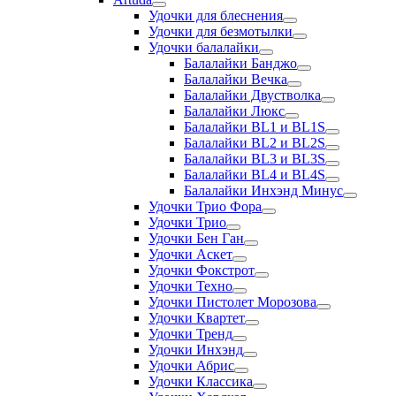
Удочки для блеснения
Удочки для безмотылки
Удочки балалайки
Балалайки Банджо
Балалайки Вечка
Балалайки Двустволка
Балалайки Люкс
Балалайки BL1 и BL1S
Балалайки BL2 и BL2S
Балалайки BL3 и BL3S
Балалайки BL4 и BL4S
Балалайки Инхэнд Минус
Удочки Трио Фора
Удочки Трио
Удочки Бен Ган
Удочки Аскет
Удочки Фокстрот
Удочки Техно
Удочки Пистолет Морозова
Удочки Квартет
Удочки Тренд
Удочки Инхэнд
Удочки Абрис
Удочки Классика