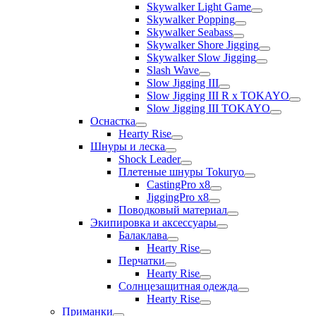
Skywalker Light Game
Skywalker Popping
Skywalker Seabass
Skywalker Shore Jigging
Skywalker Slow Jigging
Slash Wave
Slow Jigging III
Slow Jigging III R x TOKAYO
Slow Jigging III TOKAYO
Оснастка
Hearty Rise
Шнуры и леска
Shock Leader
Плетеные шнуры Tokuryo
CastingPro x8
JiggingPro x8
Поводковый материал
Экипировка и аксессуары
Балаклава
Hearty Rise
Перчатки
Hearty Rise
Солнцезащитная одежда
Hearty Rise
Приманки