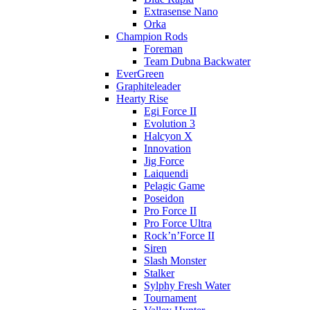
Extrasense Nano
Orka
Champion Rods
Foreman
Team Dubna Backwater
EverGreen
Graphiteleader
Hearty Rise
Egi Force II
Evolution 3
Halcyon X
Innovation
Jig Force
Laiquendi
Pelagic Game
Poseidon
Pro Force II
Pro Force Ultra
Rock’n’Force II
Siren
Slash Monster
Stalker
Sylphy Fresh Water
Tournament