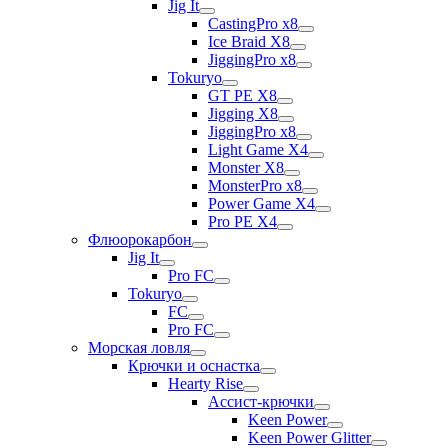
Jig It
CastingPro x8
Ice Braid X8
JiggingPro x8
Tokuryo
GT PE X8
Jigging X8
JiggingPro x8
Light Game X4
Monster X8
MonsterPro x8
Power Game X4
Pro PE X4
Флюорокарбон
Jig It
Pro FC
Tokuryo
FC
Pro FC
Морская ловля
Крючки и оснастка
Hearty Rise
Ассист-крючки
Keen Power
Keen Power Glitter