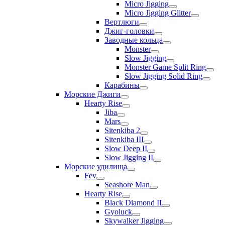
Micro Jigging
Micro Jigging Glitter
Вертлюги
Джиг-головки
Заводные кольца
Monster
Slow Jigging
Monster Game Split Ring
Slow Jigging Solid Ring
Карабины
Морские Джиги
Hearty Rise
Jiba
Mars
Sitenkiba 2
Sitenkiba III
Slow Deep II
Slow Jigging II
Морские удилища
Fev
Seashore Man
Hearty Rise
Black Diamond II
Gyoluck
Skywalker Jigging