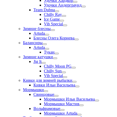
Удочки Хардкор
Удочки Андерграунд
Team Dubna
Chilly Ray
Ice Game
Vib Special
Зимние блесны
Artuda
Блесны Олега Корнева
Балансиры
Artuda
Тукан
Зимние катушки
Jig It
Chilly Moon PG
Chilly Sun
Vib Special
Кивки для зимней рыбалки
Кивки Ильи Васильева
Мормышки
Свинцовые
Мормышки Ильи Васильева
Мормышки Мастив
Вольфрамовые
Мормышки Artuda