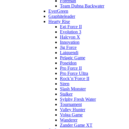
Foreman
Team Dubna Backwater
EverGreen
Graphiteleader
Hearty Rise
Egi Force II
Evolution 3
Halcyon X
Innovation
Jig Force
Laiquendi
Pelagic Game
Poseidon
Pro Force II
Pro Force Ultra
Rock’n’Force II
Siren
Slash Monster
Stalker
Sylphy Fresh Water
Tournament
Valley Hunter
Volga Game
Wanderer
Zander Game XT