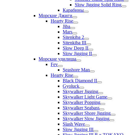
Slow Jigging Solid Ring
Карабины
Морские Джиги
Hearty Rise
Jiba
Mars
Sitenkiba 2
Sitenkiba III
Slow Deep II
Slow Jigging II
Морские удилища
Fev
Seashore Man
Hearty Rise
Black Diamond II
Gyoluck
Skywalker Jigging
Skywalker Light Game
Skywalker Popping
Skywalker Seabass
Skywalker Shore Jigging
Skywalker Slow Jigging
Slash Wave
Slow Jigging III
Slow Jigging III R x TOKAYO