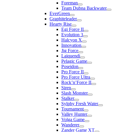
Foreman
Team Dubna Backwater
EverGreen
Graphiteleader
Hearty Rise
Egi Force II
Evolution 3
Halcyon X
Innovation
Jig Force
Laiquendi
Pelagic Game
Poseidon
Pro Force II
Pro Force Ultra
Rock’n’Force II
Siren
Slash Monster
Stalker
Sylphy Fresh Water
Tournament
Valley Hunter
Volga Game
Wanderer
Zander Game XT