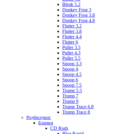
Bleak 5.2
Donkey Frog 3
Donkey Frog 3.8
Donkey Frog 4.8
Flutter 3.2
Flutter 3.8
Flutter 4.4
Flutter 6
Puller 3.5
Puller 4.3
Puller 5.5
Snoop 3.3
Snoop 4
Snoop 4.5
Snoop 6
Snoop 7.5
Trump 5.5
Trump 7
Trump 9
Trump Trace 6.8
Trump Trace 8
Родбилдинг
Бланки
CD Rods
Blue Rapid