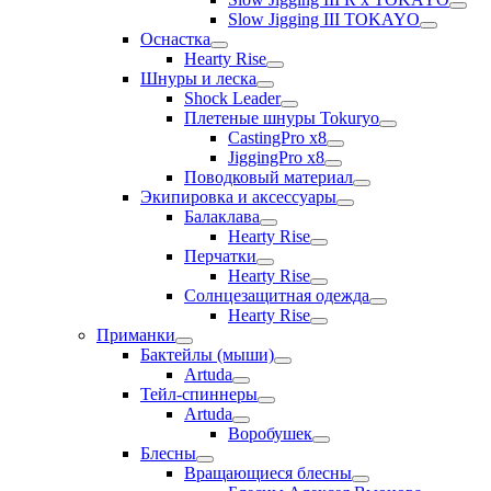
Slow Jigging III TOKAYO
Оснастка
Hearty Rise
Шнуры и леска
Shock Leader
Плетеные шнуры Tokuryo
CastingPro x8
JiggingPro x8
Поводковый материал
Экипировка и аксессуары
Балаклава
Hearty Rise
Перчатки
Hearty Rise
Солнцезащитная одежда
Hearty Rise
Приманки
Бактейлы (мыши)
Artuda
Тейл-спиннеры
Artuda
Воробушек
Блесны
Вращающиеся блесны