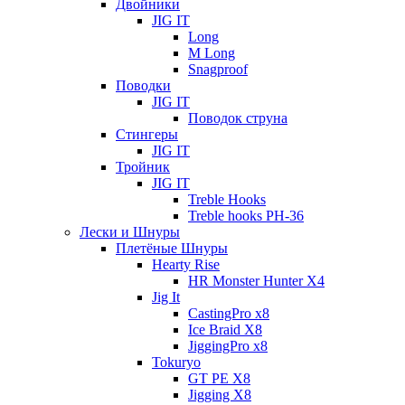
Двойники
JIG IT
Long
M Long
Snagproof
Поводки
JIG IT
Поводок струна
Стингеры
JIG IT
Тройник
JIG IT
Treble Hooks
Treble hooks PH-36
Лески и Шнуры
Плетёные Шнуры
Hearty Rise
HR Monster Hunter X4
Jig It
CastingPro x8
Ice Braid X8
JiggingPro x8
Tokuryo
GT PE X8
Jigging X8