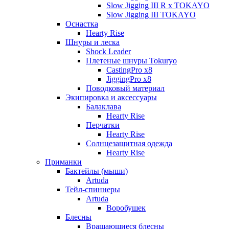
Slow Jigging III R x TOKAYO
Slow Jigging III TOKAYO
Оснастка
Hearty Rise
Шнуры и леска
Shock Leader
Плетеные шнуры Tokuryo
CastingPro x8
JiggingPro x8
Поводковый материал
Экипировка и аксессуары
Балаклава
Hearty Rise
Перчатки
Hearty Rise
Солнцезащитная одежда
Hearty Rise
Приманки
Бактейлы (мыши)
Artuda
Тейл-спиннеры
Artuda
Воробушек
Блесны
Вращающиеся блесны