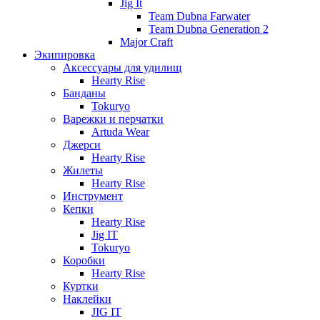
Jig It
Team Dubna Farwater
Team Dubna Generation 2
Major Craft
Экипировка
Аксессуары для удилищ
Hearty Rise
Банданы
Tokuryo
Варежки и перчатки
Artuda Wear
Джерси
Hearty Rise
Жилеты
Hearty Rise
Инструмент
Кепки
Hearty Rise
Jig IT
Tokuryo
Коробки
Hearty Rise
Куртки
Наклейки
JIG IT