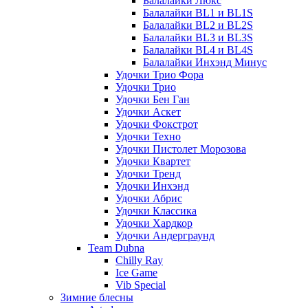
Балалайки Люкс
Балалайки BL1 и BL1S
Балалайки BL2 и BL2S
Балалайки BL3 и BL3S
Балалайки BL4 и BL4S
Балалайки Инхэнд Минус
Удочки Трио Фора
Удочки Трио
Удочки Бен Ган
Удочки Аскет
Удочки Фокстрот
Удочки Техно
Удочки Пистолет Морозова
Удочки Квартет
Удочки Тренд
Удочки Инхэнд
Удочки Абрис
Удочки Классика
Удочки Хардкор
Удочки Андерграунд
Team Dubna
Chilly Ray
Ice Game
Vib Special
Зимние блесны