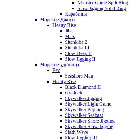
Monster Game Split Ring
Slow Jigging Solid Ring
Карабины
Морские Джиги
Hearty Rise
Jiba
Mars
Sitenkiba 2
Sitenkiba III
Slow Deep II
Slow Jigging II
Морские удилища
Fev
Seashore Man
Hearty Rise
Black Diamond II
Gyoluck
Skywalker Jigging
Skywalker Light Game
Skywalker Popping
Skywalker Seabass
Skywalker Shore Jigging
Skywalker Slow Jigging
Slash Wave
Slow Jigging III