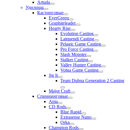
Artuda
Удилища
Кастинговые
EverGreen
Graphiteleader
Hearty Rise
Evolution Casting
Laiquendi Casting
Pelagic Game Casting
Pro Force Casting
Slash Monster
Stalker Casting
Valley Hunter Casting
Volga Game Casting
Jig It
Team Dubna Generation 2 Casting
Major Craft
Спиннинговые
Apia
CD Rods
Blue Rapid
Extrasense Nano
Orka
Champion Rods