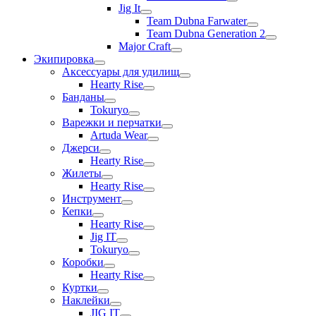
Jig It
Team Dubna Farwater
Team Dubna Generation 2
Major Craft
Экипировка
Аксессуары для удилищ
Hearty Rise
Банданы
Tokuryo
Варежки и перчатки
Artuda Wear
Джерси
Hearty Rise
Жилеты
Hearty Rise
Инструмент
Кепки
Hearty Rise
Jig IT
Tokuryo
Коробки
Hearty Rise
Куртки
Наклейки
JIG IT