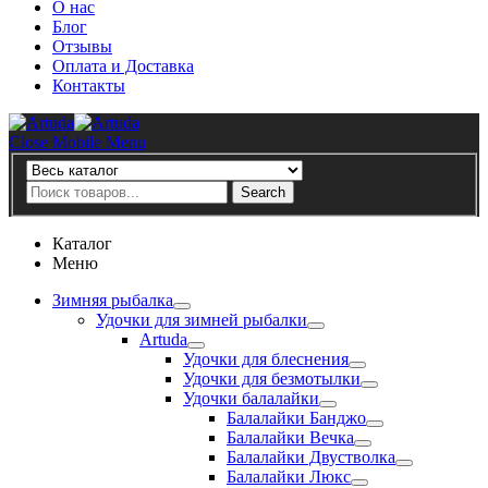
О нас
Блог
Отзывы
Оплата и Доставка
Контакты
Artuda
Close Mobile Menu
Search
Search
Каталог
Меню
Зимняя рыбалка
Удочки для зимней рыбалки
Artuda
Удочки для блеснения
Удочки для безмотылки
Удочки балалайки
Балалайки Банджо
Балалайки Вечка
Балалайки Двустволка
Балалайки Люкс