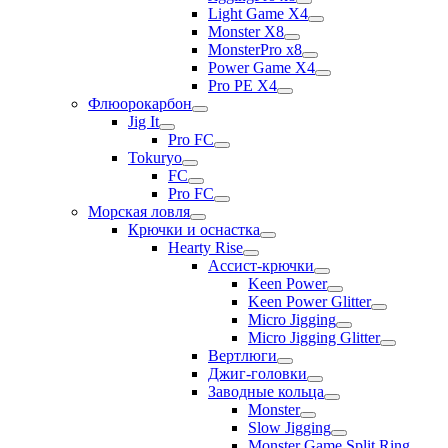
Light Game X4
Monster X8
MonsterPro x8
Power Game X4
Pro PE X4
Флюорокарбон
Jig It
Pro FC
Tokuryo
FC
Pro FC
Морская ловля
Крючки и оснастка
Hearty Rise
Ассист-крючки
Keen Power
Keen Power Glitter
Micro Jigging
Micro Jigging Glitter
Вертлюги
Джиг-головки
Заводные кольца
Monster
Slow Jigging
Monster Game Split Ring