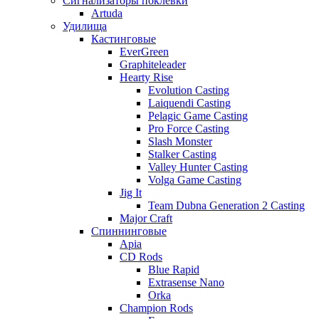
Сигнализаторы поклевки
Artuda
Удилища
Кастинговые
EverGreen
Graphiteleader
Hearty Rise
Evolution Casting
Laiquendi Casting
Pelagic Game Casting
Pro Force Casting
Slash Monster
Stalker Casting
Valley Hunter Casting
Volga Game Casting
Jig It
Team Dubna Generation 2 Casting
Major Craft
Спиннинговые
Apia
CD Rods
Blue Rapid
Extrasense Nano
Orka
Champion Rods