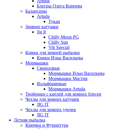
Artuda
Блесны Олега Корнева
Балансиры
Artuda
Тукан
Зимние катушки
Jig It
Chilly Moon PG
Chilly Sun
Vib Special
Кивки для зимней рыбалки
Кивки Ильи Васильева
Мормышки
Свинцовые
Мормышки Ильи Васильева
Мормышки Мастив
Вольфрамовые
Мормышки Artuda
Тройники с каплей для зимних блесен
Чехлы для зимних катушек
JIG IT
Чехлы для зимних удочек
JIG IT
Летняя рыбалка
Крючки и Фурнитура