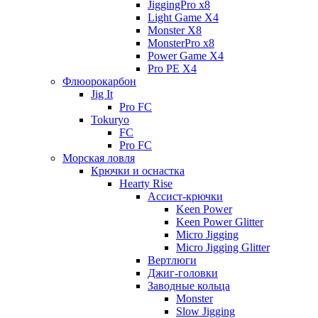
JiggingPro x8
Light Game X4
Monster X8
MonsterPro x8
Power Game X4
Pro PE X4
Флюорокарбон
Jig It
Pro FC
Tokuryo
FC
Pro FC
Морская ловля
Крючки и оснастка
Hearty Rise
Ассист-крючки
Keen Power
Keen Power Glitter
Micro Jigging
Micro Jigging Glitter
Вертлюги
Джиг-головки
Заводные кольца
Monster
Slow Jigging