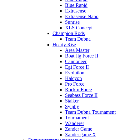
Blue Rapid
Extrasense
Extrasense Nano
Sunrise
XLS Concept
Champion Rods
Team Dubna
Hearty Rise
Area Master
Boat Jig Force II
Cannoneer
Egi Force II
Evolution
Halcyon
Pro Force
Rock n Force
Seabass Force II
Stalker
Sylphy
Team Dubna Tournament
Tournament
Wanderer
Zander Game
Zander game X