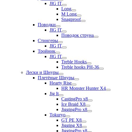
JIG IT
Long
M Long
Snagproof
Поводки
JIG IT
Поводок струна
Стингеры
JIG IT
Тройник
JIG IT
Treble Hooks
Treble hooks PH-36
Лески и Шнуры
Плетёные Шнуры
Hearty Rise
HR Monster Hunter X4
Jig It
CastingPro x8
Ice Braid X8
JiggingPro x8
Tokuryo
GT PE X8
Jigging X8
JiggingPro x8