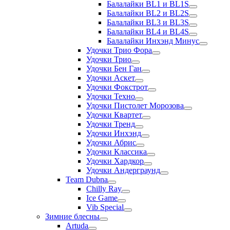
Балалайки BL1 и BL1S
Балалайки BL2 и BL2S
Балалайки BL3 и BL3S
Балалайки BL4 и BL4S
Балалайки Инхэнд Минус
Удочки Трио Фора
Удочки Трио
Удочки Бен Ган
Удочки Аскет
Удочки Фокстрот
Удочки Техно
Удочки Пистолет Морозова
Удочки Квартет
Удочки Тренд
Удочки Инхэнд
Удочки Абрис
Удочки Классика
Удочки Хардкор
Удочки Андерграунд
Team Dubna
Chilly Ray
Ice Game
Vib Special
Зимние блесны
Artuda