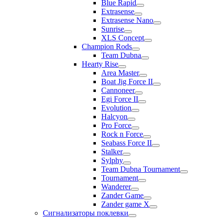
Blue Rapid
Extrasense
Extrasense Nano
Sunrise
XLS Concept
Champion Rods
Team Dubna
Hearty Rise
Area Master
Boat Jig Force II
Cannoneer
Egi Force II
Evolution
Halcyon
Pro Force
Rock n Force
Seabass Force II
Stalker
Sylphy
Team Dubna Tournament
Tournament
Wanderer
Zander Game
Zander game X
Сигнализаторы поклевки