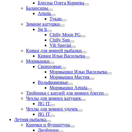
Блесны Олега Корнева
Балансиры
Artuda
Тукан
Зимние катушки
Jig It
Chilly Moon PG
Chilly Sun
Vib Special
Кивки для зимней рыбалки
Кивки Ильи Васильева
Мормышки
Свинцовые
Мормышки Ильи Васильева
Мормышки Мастив
Вольфрамовые
Мормышки Artuda
Тройники с каплей для зимних блесен
Чехлы для зимних катушек
JIG IT
Чехлы для зимних удочек
JIG IT
Летняя рыбалка
Крючки и Фурнитура
Двойники