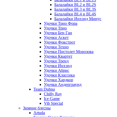
Балалайки BL2 и BL2S
Балалайки BL3 и BL3S
Балалайки BL4 и BL4S
Балалайки Инхэнд Минус
Удочки Трио Фора
Удочки Трио
Удочки Бен Ган
Удочки Аскет
Удочки Фокстрот
Удочки Техно
Удочки Пистолет Морозова
Удочки Квартет
Удочки Тренд
Удочки Инхэнд
Удочки Абрис
Удочки Классика
Удочки Хардкор
Удочки Андерграунд
Team Dubna
Chilly Ray
Ice Game
Vib Special
Зимние блесны
Artuda