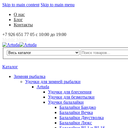
Skip to main content
Skip to main menu
О нас
Блог
Контакты
+7 926 651 77 05 с 10:00 до 19:00
Mobile Menu
Artuda
Search
0
Избранное
0
Корзина
Вход
Каталог
Зимняя рыбалка
Удочки для зимней рыбалки
Artuda
Удочки для блеснения
Удочки для безмотылки
Удочки балалайки
Балалайки Банджо
Балалайки Вечка
Балалайки Двустволка
Балалайки Люкс
Балалайки BL1 и BL1S