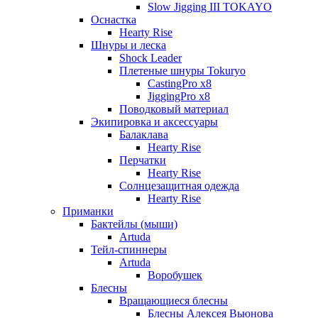
Slow Jigging III TOKAYO
Оснастка
Hearty Rise
Шнуры и леска
Shock Leader
Плетеные шнуры Tokuryo
CastingPro x8
JiggingPro x8
Поводковый материал
Экипировка и аксессуары
Балаклава
Hearty Rise
Перчатки
Hearty Rise
Солнцезащитная одежда
Hearty Rise
Приманки
Бактейлы (мыши)
Artuda
Тейл-спиннеры
Artuda
Воробушек
Блесны
Вращающиеся блесны
Блесны Алексея Вьюнова