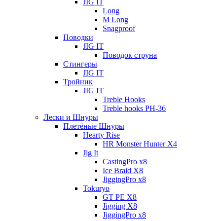
JIG IT
Long
M Long
Snagproof
Поводки
JIG IT
Поводок струна
Стингеры
JIG IT
Тройник
JIG IT
Treble Hooks
Treble hooks PH-36
Лески и Шнуры
Плетёные Шнуры
Hearty Rise
HR Monster Hunter X4
Jig It
CastingPro x8
Ice Braid X8
JiggingPro x8
Tokuryo
GT PE X8
Jigging X8
JiggingPro x8