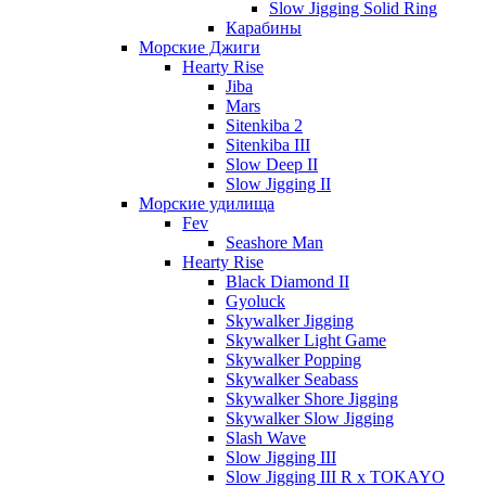
Slow Jigging Solid Ring
Карабины
Морские Джиги
Hearty Rise
Jiba
Mars
Sitenkiba 2
Sitenkiba III
Slow Deep II
Slow Jigging II
Морские удилища
Fev
Seashore Man
Hearty Rise
Black Diamond II
Gyoluck
Skywalker Jigging
Skywalker Light Game
Skywalker Popping
Skywalker Seabass
Skywalker Shore Jigging
Skywalker Slow Jigging
Slash Wave
Slow Jigging III
Slow Jigging III R x TOKAYO