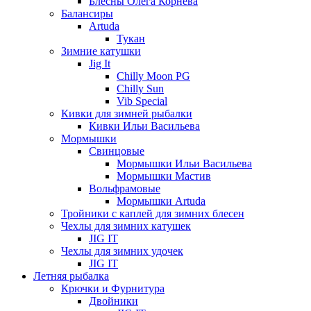
Блесны Олега Корнева
Балансиры
Artuda
Тукан
Зимние катушки
Jig It
Chilly Moon PG
Chilly Sun
Vib Special
Кивки для зимней рыбалки
Кивки Ильи Васильева
Мормышки
Свинцовые
Мормышки Ильи Васильева
Мормышки Мастив
Вольфрамовые
Мормышки Artuda
Тройники с каплей для зимних блесен
Чехлы для зимних катушек
JIG IT
Чехлы для зимних удочек
JIG IT
Летняя рыбалка
Крючки и Фурнитура
Двойники