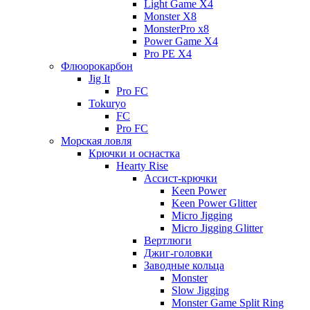
Light Game X4
Monster X8
MonsterPro x8
Power Game X4
Pro PE X4
Флюорокарбон
Jig It
Pro FC
Tokuryo
FC
Pro FC
Морская ловля
Крючки и оснастка
Hearty Rise
Ассист-крючки
Keen Power
Keen Power Glitter
Micro Jigging
Micro Jigging Glitter
Вертлюги
Джиг-головки
Заводные кольца
Monster
Slow Jigging
Monster Game Split Ring