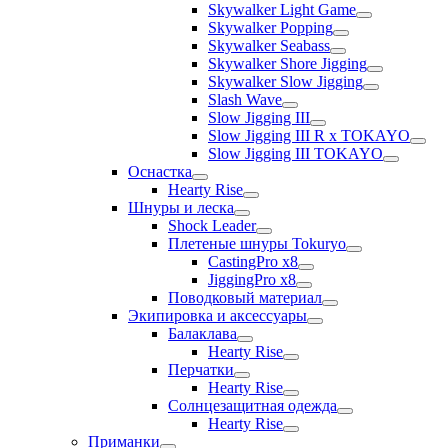
Skywalker Light Game
Skywalker Popping
Skywalker Seabass
Skywalker Shore Jigging
Skywalker Slow Jigging
Slash Wave
Slow Jigging III
Slow Jigging III R x TOKAYO
Slow Jigging III TOKAYO
Оснастка
Hearty Rise
Шнуры и леска
Shock Leader
Плетеные шнуры Tokuryo
CastingPro x8
JiggingPro x8
Поводковый материал
Экипировка и аксессуары
Балаклава
Hearty Rise
Перчатки
Hearty Rise
Солнцезащитная одежда
Hearty Rise
Приманки