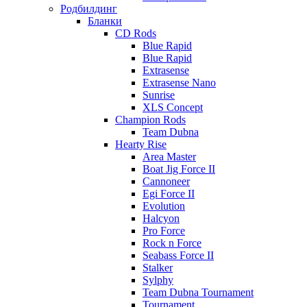
Родбилдинг
Бланки
CD Rods
Blue Rapid
Blue Rapid
Extrasense
Extrasense Nano
Sunrise
XLS Concept
Champion Rods
Team Dubna
Hearty Rise
Area Master
Boat Jig Force II
Cannoneer
Egi Force II
Evolution
Halcyon
Pro Force
Rock n Force
Seabass Force II
Stalker
Sylphy
Team Dubna Tournament
Tournament