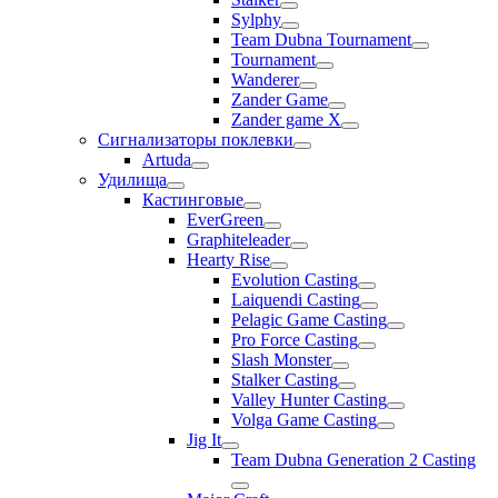
Sylphy
Team Dubna Tournament
Tournament
Wanderer
Zander Game
Zander game X
Сигнализаторы поклевки
Artuda
Удилища
Кастинговые
EverGreen
Graphiteleader
Hearty Rise
Evolution Casting
Laiquendi Casting
Pelagic Game Casting
Pro Force Casting
Slash Monster
Stalker Casting
Valley Hunter Casting
Volga Game Casting
Jig It
Team Dubna Generation 2 Casting