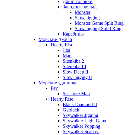
Джиг-головки
Заводные кольца
Monster
Slow Jigging
Monster Game Split Ring
Slow Jigging Solid Ring
Карабины
Морские Джиги
Hearty Rise
Jiba
Mars
Sitenkiba 2
Sitenkiba III
Slow Deep II
Slow Jigging II
Морские удилища
Fev
Seashore Man
Hearty Rise
Black Diamond II
Gyoluck
Skywalker Jigging
Skywalker Light Game
Skywalker Popping
Skywalker Seabass