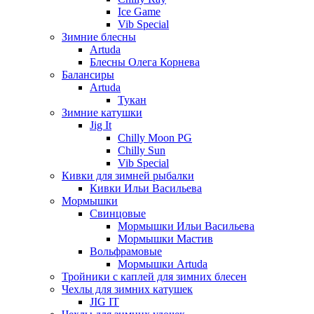
Ice Game
Vib Special
Зимние блесны
Artuda
Блесны Олега Корнева
Балансиры
Artuda
Тукан
Зимние катушки
Jig It
Chilly Moon PG
Chilly Sun
Vib Special
Кивки для зимней рыбалки
Кивки Ильи Васильева
Мормышки
Свинцовые
Мормышки Ильи Васильева
Мормышки Мастив
Вольфрамовые
Мормышки Artuda
Тройники с каплей для зимних блесен
Чехлы для зимних катушек
JIG IT