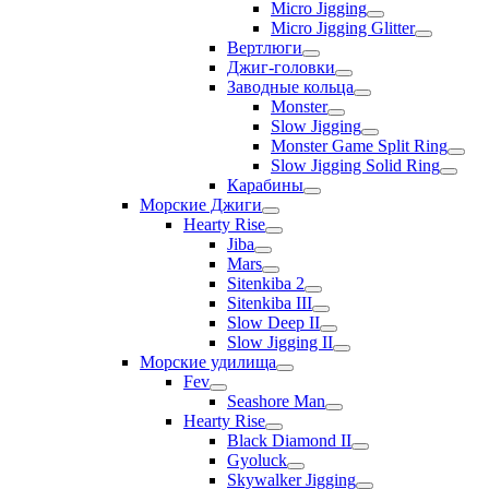
Micro Jigging
Micro Jigging Glitter
Вертлюги
Джиг-головки
Заводные кольца
Monster
Slow Jigging
Monster Game Split Ring
Slow Jigging Solid Ring
Карабины
Морские Джиги
Hearty Rise
Jiba
Mars
Sitenkiba 2
Sitenkiba III
Slow Deep II
Slow Jigging II
Морские удилища
Fev
Seashore Man
Hearty Rise
Black Diamond II
Gyoluck
Skywalker Jigging