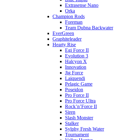
Extrasense Nano
Orka
Champion Rods
Foreman
Team Dubna Backwater
EverGreen
Graphiteleader
Hearty Rise
Egi Force II
Evolution 3
Halcyon X
Innovation
Jig Force
Laiquendi
Pelagic Game
Poseidon
Pro Force II
Pro Force Ultra
Rock’n’Force II
Siren
Slash Monster
Stalker
Sylphy Fresh Water
Tournament