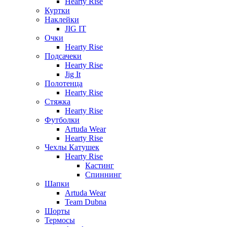
Hearty Rise
Куртки
Наклейки
JIG IT
Очки
Hearty Rise
Подсачеки
Hearty Rise
Jig It
Полотенца
Hearty Rise
Стяжка
Hearty Rise
Футболки
Artuda Wear
Hearty Rise
Чехлы Катушек
Hearty Rise
Кастинг
Спиннинг
Шапки
Artuda Wear
Team Dubna
Шорты
Термосы