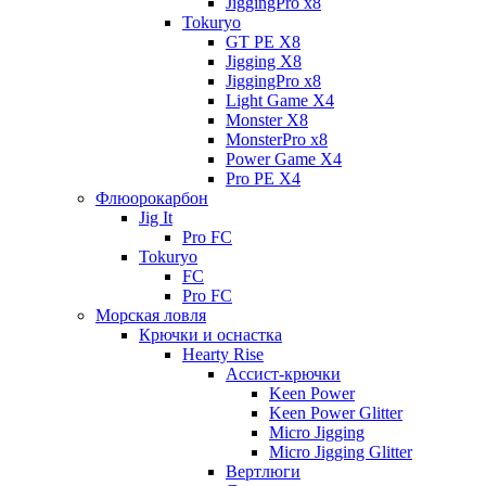
JiggingPro x8
Tokuryo
GT PE X8
Jigging X8
JiggingPro x8
Light Game X4
Monster X8
MonsterPro x8
Power Game X4
Pro PE X4
Флюорокарбон
Jig It
Pro FC
Tokuryo
FC
Pro FC
Морская ловля
Крючки и оснастка
Hearty Rise
Ассист-крючки
Keen Power
Keen Power Glitter
Micro Jigging
Micro Jigging Glitter
Вертлюги