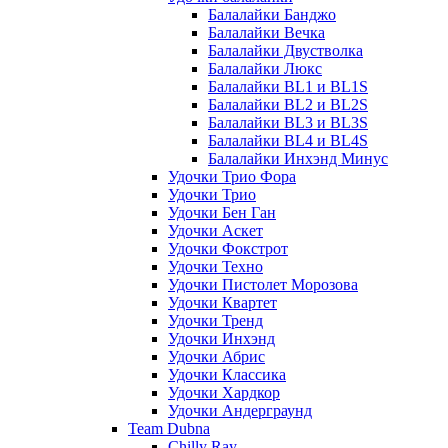
Балалайки Банджо
Балалайки Вечка
Балалайки Двустволка
Балалайки Люкс
Балалайки BL1 и BL1S
Балалайки BL2 и BL2S
Балалайки BL3 и BL3S
Балалайки BL4 и BL4S
Балалайки Инхэнд Минус
Удочки Трио Фора
Удочки Трио
Удочки Бен Ган
Удочки Аскет
Удочки Фокстрот
Удочки Техно
Удочки Пистолет Морозова
Удочки Квартет
Удочки Тренд
Удочки Инхэнд
Удочки Абрис
Удочки Классика
Удочки Хардкор
Удочки Андерграунд
Team Dubna
Chilly Ray