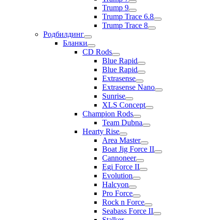
Trump 9
Trump Trace 6.8
Trump Trace 8
Родбилдинг
Бланки
CD Rods
Blue Rapid
Blue Rapid
Extrasense
Extrasense Nano
Sunrise
XLS Concept
Champion Rods
Team Dubna
Hearty Rise
Area Master
Boat Jig Force II
Cannoneer
Egi Force II
Evolution
Halcyon
Pro Force
Rock n Force
Seabass Force II
Stalker