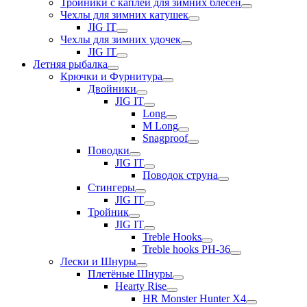
Тройники с каплей для зимних блесен
Чехлы для зимних катушек
JIG IT
Чехлы для зимних удочек
JIG IT
Летняя рыбалка
Крючки и Фурнитура
Двойники
JIG IT
Long
M Long
Snagproof
Поводки
JIG IT
Поводок струна
Стингеры
JIG IT
Тройник
JIG IT
Treble Hooks
Treble hooks PH-36
Лески и Шнуры
Плетёные Шнуры
Hearty Rise
HR Monster Hunter X4