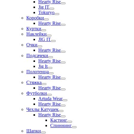
Hearty Rise
Jig IT
Tokuryo
Коробки
Hearty Rise
Куртки
Наклейки
JIG IT
Очки
Hearty Rise
Подсачеки
Hearty Rise
Jig It
Полотенца
Hearty Rise
Стяжка
Hearty Rise
Футболки
Artuda Wear
Hearty Rise
Чехлы Катушек
Hearty Rise
Кастинг
Спиннинг
Шапки