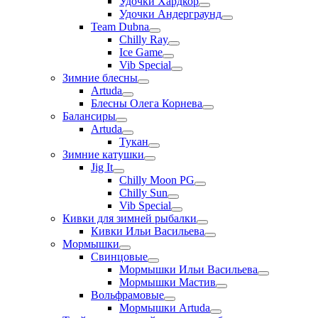
Удочки Хардкор
Удочки Андерграунд
Team Dubna
Chilly Ray
Ice Game
Vib Special
Зимние блесны
Artuda
Блесны Олега Корнева
Балансиры
Artuda
Тукан
Зимние катушки
Jig It
Chilly Moon PG
Chilly Sun
Vib Special
Кивки для зимней рыбалки
Кивки Ильи Васильева
Мормышки
Свинцовые
Мормышки Ильи Васильева
Мормышки Мастив
Вольфрамовые
Мормышки Artuda