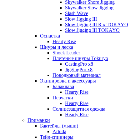
Skywalker Shore Jigging
Skywalker Slow Jigging
Slash Wave
Slow Jigging III
Slow Jigging III R x TOKAYO
Slow Jigging III TOKAYO
Оснастка
Hearty Rise
Шнуры и леска
Shock Leader
Плетеные шнуры Tokuryo
CastingPro x8
JiggingPro x8
Поводковый материал
Экипировка и аксессуары
Балаклава
Hearty Rise
Перчатки
Hearty Rise
Солнцезащитная одежда
Hearty Rise
Приманки
Бактейлы (мыши)
Artuda
Тейл-спиннеры