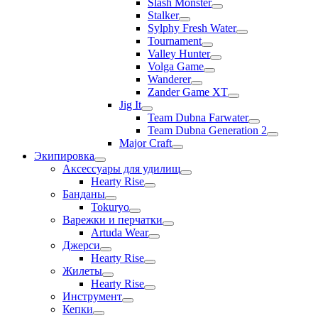
Slash Monster
Stalker
Sylphy Fresh Water
Tournament
Valley Hunter
Volga Game
Wanderer
Zander Game XT
Jig It
Team Dubna Farwater
Team Dubna Generation 2
Major Craft
Экипировка
Аксессуары для удилищ
Hearty Rise
Банданы
Tokuryo
Варежки и перчатки
Artuda Wear
Джерси
Hearty Rise
Жилеты
Hearty Rise
Инструмент
Кепки