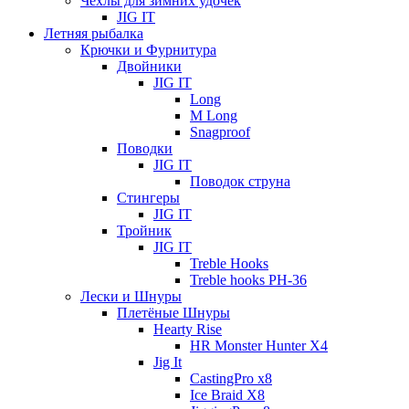
Чехлы для зимних удочек
JIG IT
Летняя рыбалка
Крючки и Фурнитура
Двойники
JIG IT
Long
M Long
Snagproof
Поводки
JIG IT
Поводок струна
Стингеры
JIG IT
Тройник
JIG IT
Treble Hooks
Treble hooks PH-36
Лески и Шнуры
Плетёные Шнуры
Hearty Rise
HR Monster Hunter X4
Jig It
CastingPro x8
Ice Braid X8