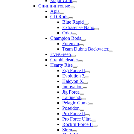
Major Craft
Спиннинговые
Apia
CD Rods
Blue Rapid
Extrasense Nano
Orka
Champion Rods
Foreman
Team Dubna Backwater
EverGreen
Graphiteleader
Hearty Rise
Egi Force II
Evolution 3
Halcyon X
Innovation
Jig Force
Laiquendi
Pelagic Game
Poseidon
Pro Force II
Pro Force Ultra
Rock’n’Force II
Siren