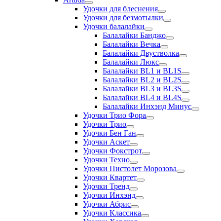
Удочки для блеснения
Удочки для безмотылки
Удочки балалайки
Балалайки Банджо
Балалайки Вечка
Балалайки Двустволка
Балалайки Люкс
Балалайки BL1 и BL1S
Балалайки BL2 и BL2S
Балалайки BL3 и BL3S
Балалайки BL4 и BL4S
Балалайки Инхэнд Минус
Удочки Трио Фора
Удочки Трио
Удочки Бен Ган
Удочки Аскет
Удочки Фокстрот
Удочки Техно
Удочки Пистолет Морозова
Удочки Квартет
Удочки Тренд
Удочки Инхэнд
Удочки Абрис
Удочки Классика