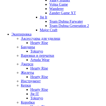
Valley Hunter
Volga Game
Wanderer
Zander Game XT
Jig It
Team Dubna Farwater
Team Dubna Generation 2
Major Craft
Экипировка
Аксессуары для удилищ
Hearty Rise
Банданы
Tokuryo
Варежки и перчатки
Artuda Wear
Джерси
Hearty Rise
Жилеты
Hearty Rise
Инструмент
Кепки
Hearty Rise
Jig IT
Tokuryo
Коробки