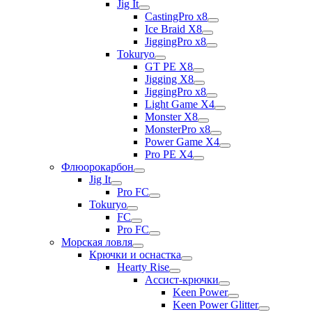
Jig It
CastingPro x8
Ice Braid X8
JiggingPro x8
Tokuryo
GT PE X8
Jigging X8
JiggingPro x8
Light Game X4
Monster X8
MonsterPro x8
Power Game X4
Pro PE X4
Флюорокарбон
Jig It
Pro FC
Tokuryo
FC
Pro FC
Морская ловля
Крючки и оснастка
Hearty Rise
Ассист-крючки
Keen Power
Keen Power Glitter