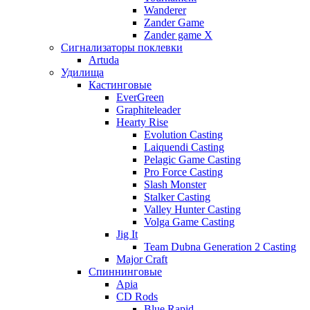
Wanderer
Zander Game
Zander game X
Сигнализаторы поклевки
Artuda
Удилища
Кастинговые
EverGreen
Graphiteleader
Hearty Rise
Evolution Casting
Laiquendi Casting
Pelagic Game Casting
Pro Force Casting
Slash Monster
Stalker Casting
Valley Hunter Casting
Volga Game Casting
Jig It
Team Dubna Generation 2 Casting
Major Craft
Спиннинговые
Apia
CD Rods
Blue Rapid