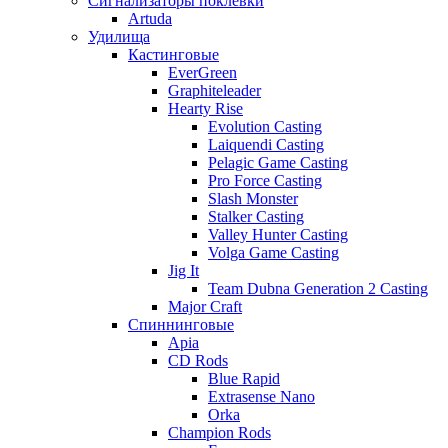
Сигнализаторы поклевки
Artuda
Удилища
Кастинговые
EverGreen
Graphiteleader
Hearty Rise
Evolution Casting
Laiquendi Casting
Pelagic Game Casting
Pro Force Casting
Slash Monster
Stalker Casting
Valley Hunter Casting
Volga Game Casting
Jig It
Team Dubna Generation 2 Casting
Major Craft
Спиннинговые
Apia
CD Rods
Blue Rapid
Extrasense Nano
Orka
Champion Rods