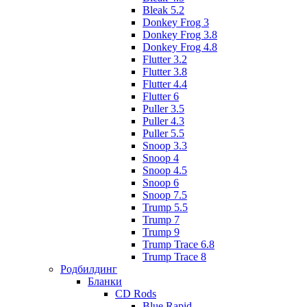
Bleak 5.2
Donkey Frog 3
Donkey Frog 3.8
Donkey Frog 4.8
Flutter 3.2
Flutter 3.8
Flutter 4.4
Flutter 6
Puller 3.5
Puller 4.3
Puller 5.5
Snoop 3.3
Snoop 4
Snoop 4.5
Snoop 6
Snoop 7.5
Trump 5.5
Trump 7
Trump 9
Trump Trace 6.8
Trump Trace 8
Родбилдинг
Бланки
CD Rods
Blue Rapid