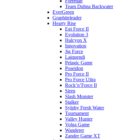
Foreman
Team Dubna Backwater
EverGreen
Graphiteleader
Hearty Rise
Egi Force II
Evolution 3
Halcyon X
Innovation
Jig Force
Laiquendi
Pelagic Game
Poseidon
Pro Force II
Pro Force Ultra
Rock’n’Force II
Siren
Slash Monster
Stalker
Sylphy Fresh Water
Tournament
Valley Hunter
Volga Game
Wanderer
Zander Game XT