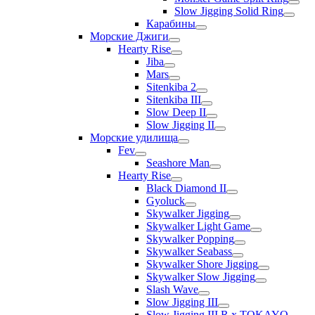
Slow Jigging Solid Ring
Карабины
Морские Джиги
Hearty Rise
Jiba
Mars
Sitenkiba 2
Sitenkiba III
Slow Deep II
Slow Jigging II
Морские удилища
Fev
Seashore Man
Hearty Rise
Black Diamond II
Gyoluck
Skywalker Jigging
Skywalker Light Game
Skywalker Popping
Skywalker Seabass
Skywalker Shore Jigging
Skywalker Slow Jigging
Slash Wave
Slow Jigging III
Slow Jigging III R x TOKAYO