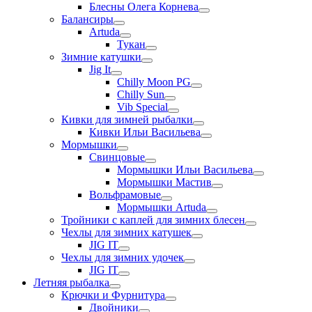
Блесны Олега Корнева
Балансиры
Artuda
Тукан
Зимние катушки
Jig It
Chilly Moon PG
Chilly Sun
Vib Special
Кивки для зимней рыбалки
Кивки Ильи Васильева
Мормышки
Свинцовые
Мормышки Ильи Васильева
Мормышки Мастив
Вольфрамовые
Мормышки Artuda
Тройники с каплей для зимних блесен
Чехлы для зимних катушек
JIG IT
Чехлы для зимних удочек
JIG IT
Летняя рыбалка
Крючки и Фурнитура
Двойники