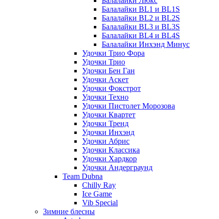
Балалайки Люкс
Балалайки BL1 и BL1S
Балалайки BL2 и BL2S
Балалайки BL3 и BL3S
Балалайки BL4 и BL4S
Балалайки Инхэнд Минус
Удочки Трио Фора
Удочки Трио
Удочки Бен Ган
Удочки Аскет
Удочки Фокстрот
Удочки Техно
Удочки Пистолет Морозова
Удочки Квартет
Удочки Тренд
Удочки Инхэнд
Удочки Абрис
Удочки Классика
Удочки Хардкор
Удочки Андерграунд
Team Dubna
Chilly Ray
Ice Game
Vib Special
Зимние блесны