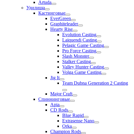
Artuda
Удилища
Кастинговые
EverGreen
Graphiteleader
Hearty Rise
Evolution Casting
Laiquendi Casting
Pelagic Game Casting
Pro Force Casting
Slash Monster
Stalker Casting
Valley Hunter Casting
Volga Game Casting
Jig It
Team Dubna Generation 2 Casting
Major Craft
Спиннинговые
Apia
CD Rods
Blue Rapid
Extrasense Nano
Orka
Champion Rods