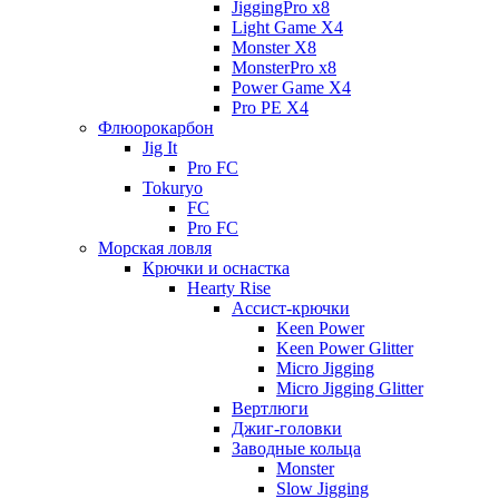
JiggingPro x8
Light Game X4
Monster X8
MonsterPro x8
Power Game X4
Pro PE X4
Флюорокарбон
Jig It
Pro FC
Tokuryo
FC
Pro FC
Морская ловля
Крючки и оснастка
Hearty Rise
Ассист-крючки
Keen Power
Keen Power Glitter
Micro Jigging
Micro Jigging Glitter
Вертлюги
Джиг-головки
Заводные кольца
Monster
Slow Jigging