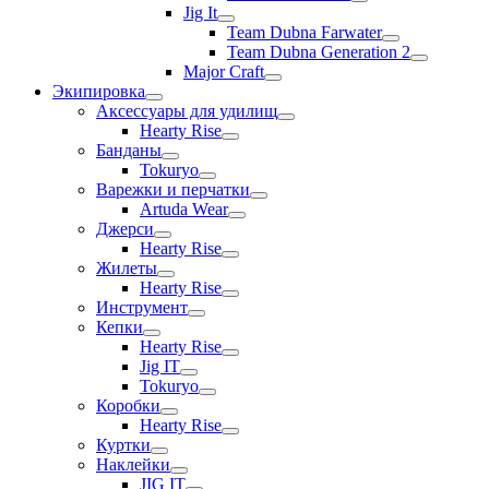
Jig It
Team Dubna Farwater
Team Dubna Generation 2
Major Craft
Экипировка
Аксессуары для удилищ
Hearty Rise
Банданы
Tokuryo
Варежки и перчатки
Artuda Wear
Джерси
Hearty Rise
Жилеты
Hearty Rise
Инструмент
Кепки
Hearty Rise
Jig IT
Tokuryo
Коробки
Hearty Rise
Куртки
Наклейки
JIG IT