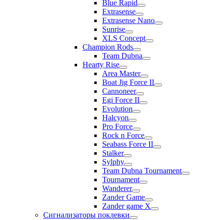
Blue Rapid
Extrasense
Extrasense Nano
Sunrise
XLS Concept
Champion Rods
Team Dubna
Hearty Rise
Area Master
Boat Jig Force II
Cannoneer
Egi Force II
Evolution
Halcyon
Pro Force
Rock n Force
Seabass Force II
Stalker
Sylphy
Team Dubna Tournament
Tournament
Wanderer
Zander Game
Zander game X
Сигнализаторы поклевки