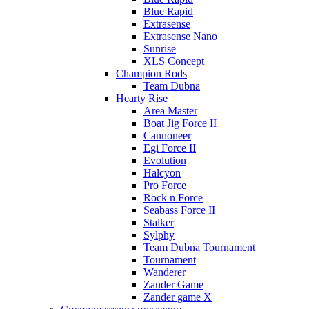
Blue Rapid
Extrasense
Extrasense Nano
Sunrise
XLS Concept
Champion Rods
Team Dubna
Hearty Rise
Area Master
Boat Jig Force II
Cannoneer
Egi Force II
Evolution
Halcyon
Pro Force
Rock n Force
Seabass Force II
Stalker
Sylphy
Team Dubna Tournament
Tournament
Wanderer
Zander Game
Zander game X