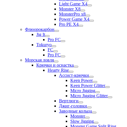
Light Game X4
Monster X8
MonsterPro x8
Power Game X4
Pro PE X4
Флюорокарбон
Jig It
Pro FC
Tokuryo
FC
Pro FC
Морская ловля
Крючки и оснастка
Hearty Rise
Ассист-крючки
Keen Power
Keen Power Glitter
Micro Jigging
Micro Jigging Glitter
Вертлюги
Джиг-головки
Заводные кольца
Monster
Slow Jigging
Monster Game Split Ring