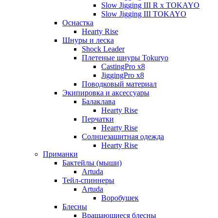
Slow Jigging III R x TOKAYO
Slow Jigging III TOKAYO
Оснастка
Hearty Rise
Шнуры и леска
Shock Leader
Плетеные шнуры Tokuryo
CastingPro x8
JiggingPro x8
Поводковый материал
Экипировка и аксессуары
Балаклава
Hearty Rise
Перчатки
Hearty Rise
Солнцезащитная одежда
Hearty Rise
Приманки
Бактейлы (мыши)
Artuda
Тейл-спиннеры
Artuda
Воробушек
Блесны
Вращающиеся блесны