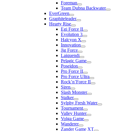
Foreman
Team Dubna Backwater
EverGreen
Graphiteleader
Hearty Rise
Egi Force II
Evolution 3
Halcyon X
Innovation
Jig Force
Laiquendi
Pelagic Game
Poseidon
Pro Force II
Pro Force Ultra
Rock’n’Force II
Siren
Slash Monster
Stalker
Sylphy Fresh Water
Tournament
Valley Hunter
Volga Game
Wanderer
Zander Game XT