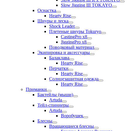
Slow Jigging III TOKAYO
Оснастка
Hearty Rise
Шнуры и леска
Shock Leader
Плетеные шнуры Tokuryo
CastingPro x8
JiggingPro x8
Поводковый материал
Экипировка и аксессуары
Балаклава
Hearty Rise
Перчатки
Hearty Rise
Солнцезащитная одежда
Hearty Rise
Приманки
Бактейлы (мыши)
Artuda
Тейл-спиннеры
Artuda
Воробушек
Блесны
Вращающиеся блесны