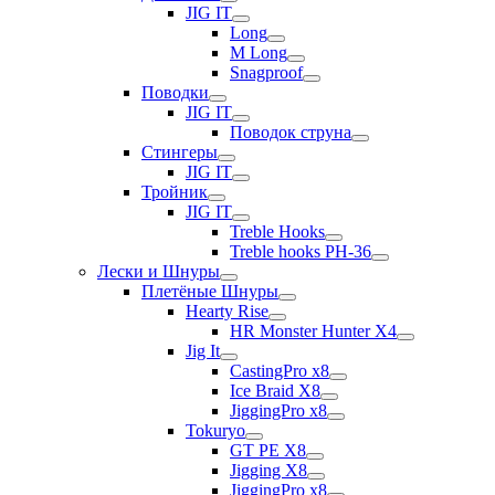
JIG IT
Long
M Long
Snagproof
Поводки
JIG IT
Поводок струна
Стингеры
JIG IT
Тройник
JIG IT
Treble Hooks
Treble hooks PH-36
Лески и Шнуры
Плетёные Шнуры
Hearty Rise
HR Monster Hunter X4
Jig It
CastingPro x8
Ice Braid X8
JiggingPro x8
Tokuryo
GT PE X8
Jigging X8
JiggingPro x8