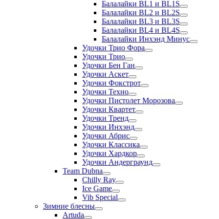
Балалайки BL1 и BL1S
Балалайки BL2 и BL2S
Балалайки BL3 и BL3S
Балалайки BL4 и BL4S
Балалайки Инхэнд Минус
Удочки Трио Фора
Удочки Трио
Удочки Бен Ган
Удочки Аскет
Удочки Фокстрот
Удочки Техно
Удочки Пистолет Морозова
Удочки Квартет
Удочки Тренд
Удочки Инхэнд
Удочки Абрис
Удочки Классика
Удочки Хардкор
Удочки Андерграунд
Team Dubna
Chilly Ray
Ice Game
Vib Special
Зимние блесны
Artuda