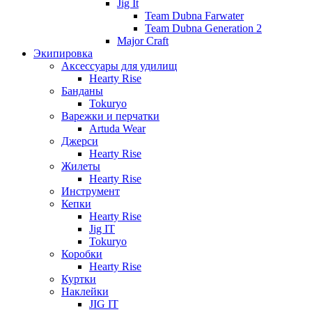
Jig It
Team Dubna Farwater
Team Dubna Generation 2
Major Craft
Экипировка
Аксессуары для удилищ
Hearty Rise
Банданы
Tokuryo
Варежки и перчатки
Artuda Wear
Джерси
Hearty Rise
Жилеты
Hearty Rise
Инструмент
Кепки
Hearty Rise
Jig IT
Tokuryo
Коробки
Hearty Rise
Куртки
Наклейки
JIG IT