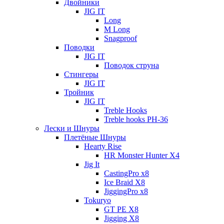
Двойники
JIG IT
Long
M Long
Snagproof
Поводки
JIG IT
Поводок струна
Стингеры
JIG IT
Тройник
JIG IT
Treble Hooks
Treble hooks PH-36
Лески и Шнуры
Плетёные Шнуры
Hearty Rise
HR Monster Hunter X4
Jig It
CastingPro x8
Ice Braid X8
JiggingPro x8
Tokuryo
GT PE X8
Jigging X8