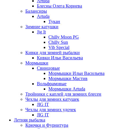
Artuda
Блесны Олега Корнева
Балансиры
Artuda
Тукан
Зимние катушки
Jig It
Chilly Moon PG
Chilly Sun
Vib Special
Кивки для зимней рыбалки
Кивки Ильи Васильева
Мормышки
Свинцовые
Мормышки Ильи Васильева
Мормышки Мастив
Вольфрамовые
Мормышки Artuda
Тройники с каплей для зимних блесен
Чехлы для зимних катушек
JIG IT
Чехлы для зимних удочек
JIG IT
Летняя рыбалка
Крючки и Фурнитура