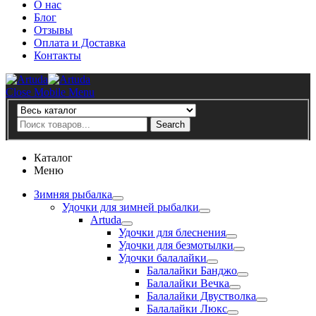
О нас
Блог
Отзывы
Оплата и Доставка
Контакты
Artuda
Close Mobile Menu
Search
Search
Каталог
Меню
Зимняя рыбалка
Удочки для зимней рыбалки
Artuda
Удочки для блеснения
Удочки для безмотылки
Удочки балалайки
Балалайки Банджо
Балалайки Вечка
Балалайки Двустволка
Балалайки Люкс