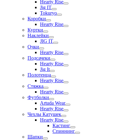
Hearty Rise
Jig IT
Tokuryo
Коробки
Hearty Rise
Куртки
Наклейки
JIG IT
Очки
Hearty Rise
Подсачеки
Hearty Rise
Jig It
Полотенца
Hearty Rise
Стяжка
Hearty Rise
Футболки
Artuda Wear
Hearty Rise
Чехлы Катушек
Hearty Rise
Кастинг
Спиннинг
Шапки