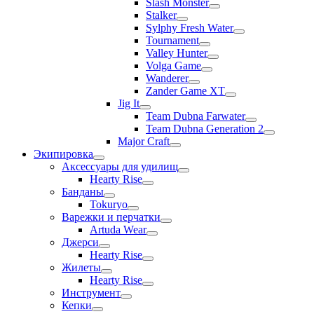
Slash Monster
Stalker
Sylphy Fresh Water
Tournament
Valley Hunter
Volga Game
Wanderer
Zander Game XT
Jig It
Team Dubna Farwater
Team Dubna Generation 2
Major Craft
Экипировка
Аксессуары для удилищ
Hearty Rise
Банданы
Tokuryo
Варежки и перчатки
Artuda Wear
Джерси
Hearty Rise
Жилеты
Hearty Rise
Инструмент
Кепки