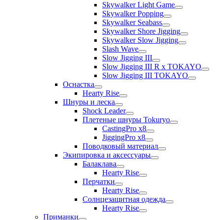
Skywalker Light Game
Skywalker Popping
Skywalker Seabass
Skywalker Shore Jigging
Skywalker Slow Jigging
Slash Wave
Slow Jigging III
Slow Jigging III R x TOKAYO
Slow Jigging III TOKAYO
Оснастка
Hearty Rise
Шнуры и леска
Shock Leader
Плетеные шнуры Tokuryo
CastingPro x8
JiggingPro x8
Поводковый материал
Экипировка и аксессуары
Балаклава
Hearty Rise
Перчатки
Hearty Rise
Солнцезащитная одежда
Hearty Rise
Приманки