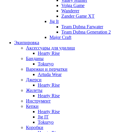
Valley Hunter
Volga Game
Wanderer
Zander Game XT
Jig It
Team Dubna Farwater
Team Dubna Generation 2
Major Craft
Экипировка
Аксессуары для удилищ
Hearty Rise
Банданы
Tokuryo
Варежки и перчатки
Artuda Wear
Джерси
Hearty Rise
Жилеты
Hearty Rise
Инструмент
Кепки
Hearty Rise
Jig IT
Tokuryo
Коробки