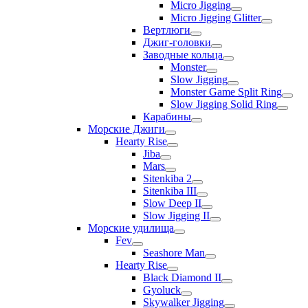
Micro Jigging
Micro Jigging Glitter
Вертлюги
Джиг-головки
Заводные кольца
Monster
Slow Jigging
Monster Game Split Ring
Slow Jigging Solid Ring
Карабины
Морские Джиги
Hearty Rise
Jiba
Mars
Sitenkiba 2
Sitenkiba III
Slow Deep II
Slow Jigging II
Морские удилища
Fev
Seashore Man
Hearty Rise
Black Diamond II
Gyoluck
Skywalker Jigging