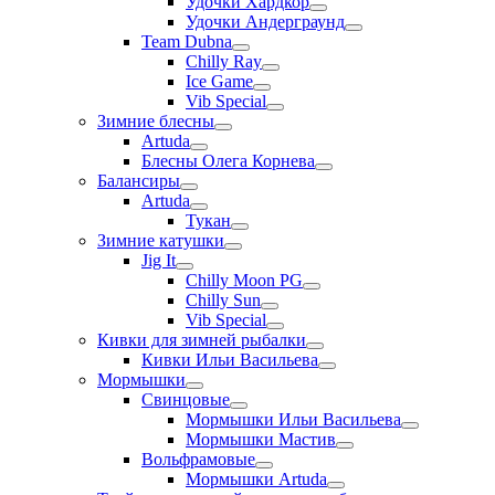
Удочки Хардкор
Удочки Андерграунд
Team Dubna
Chilly Ray
Ice Game
Vib Special
Зимние блесны
Artuda
Блесны Олега Корнева
Балансиры
Artuda
Тукан
Зимние катушки
Jig It
Chilly Moon PG
Chilly Sun
Vib Special
Кивки для зимней рыбалки
Кивки Ильи Васильева
Мормышки
Свинцовые
Мормышки Ильи Васильева
Мормышки Мастив
Вольфрамовые
Мормышки Artuda