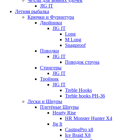
Чехлы для зимних удочек
JIG IT
Летняя рыбалка
Крючки и Фурнитура
Двойники
JIG IT
Long
M Long
Snagproof
Поводки
JIG IT
Поводок струна
Стингеры
JIG IT
Тройник
JIG IT
Treble Hooks
Treble hooks PH-36
Лески и Шнуры
Плетёные Шнуры
Hearty Rise
HR Monster Hunter X4
Jig It
CastingPro x8
Ice Braid X8