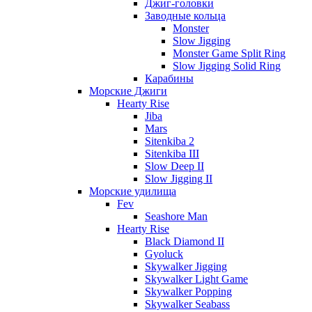
Джиг-головки
Заводные кольца
Monster
Slow Jigging
Monster Game Split Ring
Slow Jigging Solid Ring
Карабины
Морские Джиги
Hearty Rise
Jiba
Mars
Sitenkiba 2
Sitenkiba III
Slow Deep II
Slow Jigging II
Морские удилища
Fev
Seashore Man
Hearty Rise
Black Diamond II
Gyoluck
Skywalker Jigging
Skywalker Light Game
Skywalker Popping
Skywalker Seabass