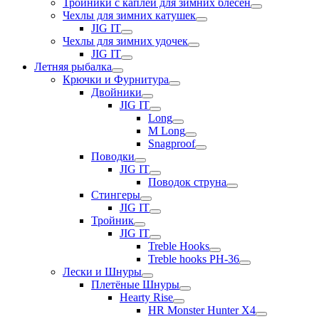
Тройники с каплей для зимних блесен
Чехлы для зимних катушек
JIG IT
Чехлы для зимних удочек
JIG IT
Летняя рыбалка
Крючки и Фурнитура
Двойники
JIG IT
Long
M Long
Snagproof
Поводки
JIG IT
Поводок струна
Стингеры
JIG IT
Тройник
JIG IT
Treble Hooks
Treble hooks PH-36
Лески и Шнуры
Плетёные Шнуры
Hearty Rise
HR Monster Hunter X4