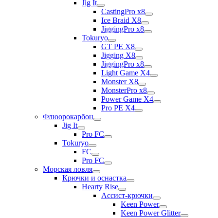
Jig It
CastingPro x8
Ice Braid X8
JiggingPro x8
Tokuryo
GT PE X8
Jigging X8
JiggingPro x8
Light Game X4
Monster X8
MonsterPro x8
Power Game X4
Pro PE X4
Флюорокарбон
Jig It
Pro FC
Tokuryo
FC
Pro FC
Морская ловля
Крючки и оснастка
Hearty Rise
Ассист-крючки
Keen Power
Keen Power Glitter