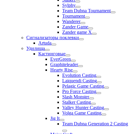
Sylphy
Team Dubna Tournament
Tournament
Wanderer
Zander Game
Zander game X
Сигнализаторы поклевки
Artuda
Удилища
Кастинговые
EverGreen
Graphiteleader
Hearty Rise
Evolution Casting
Laiquendi Casting
Pelagic Game Casting
Pro Force Casting
Slash Monster
Stalker Casting
Valley Hunter Casting
Volga Game Casting
Jig It
Team Dubna Generation 2 Casting