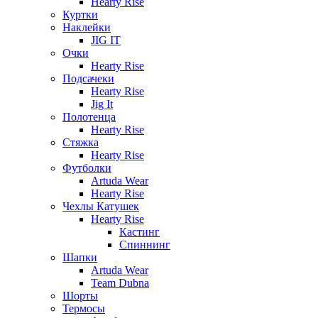
Hearty Rise
Куртки
Наклейки
JIG IT
Очки
Hearty Rise
Подсачеки
Hearty Rise
Jig It
Полотенца
Hearty Rise
Стяжка
Hearty Rise
Футболки
Artuda Wear
Hearty Rise
Чехлы Катушек
Hearty Rise
Кастинг
Спиннинг
Шапки
Artuda Wear
Team Dubna
Шорты
Термосы