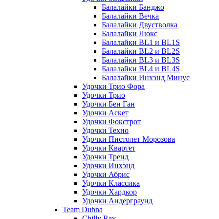
Балалайки Банджо
Балалайки Вечка
Балалайки Двустволка
Балалайки Люкс
Балалайки BL1 и BL1S
Балалайки BL2 и BL2S
Балалайки BL3 и BL3S
Балалайки BL4 и BL4S
Балалайки Инхэнд Минус
Удочки Трио Фора
Удочки Трио
Удочки Бен Ган
Удочки Аскет
Удочки Фокстрот
Удочки Техно
Удочки Пистолет Морозова
Удочки Квартет
Удочки Тренд
Удочки Инхэнд
Удочки Абрис
Удочки Классика
Удочки Хардкор
Удочки Андерграунд
Team Dubna
Chilly Ray