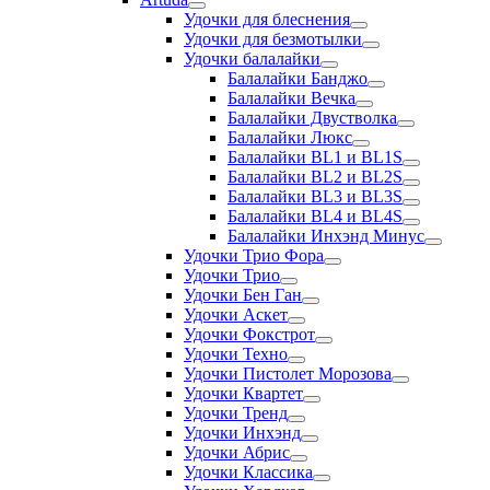
Удочки для блеснения
Удочки для безмотылки
Удочки балалайки
Балалайки Банджо
Балалайки Вечка
Балалайки Двустволка
Балалайки Люкс
Балалайки BL1 и BL1S
Балалайки BL2 и BL2S
Балалайки BL3 и BL3S
Балалайки BL4 и BL4S
Балалайки Инхэнд Минус
Удочки Трио Фора
Удочки Трио
Удочки Бен Ган
Удочки Аскет
Удочки Фокстрот
Удочки Техно
Удочки Пистолет Морозова
Удочки Квартет
Удочки Тренд
Удочки Инхэнд
Удочки Абрис
Удочки Классика