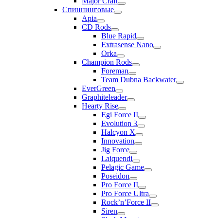
Major Craft
Спиннинговые
Apia
CD Rods
Blue Rapid
Extrasense Nano
Orka
Champion Rods
Foreman
Team Dubna Backwater
EverGreen
Graphiteleader
Hearty Rise
Egi Force II
Evolution 3
Halcyon X
Innovation
Jig Force
Laiquendi
Pelagic Game
Poseidon
Pro Force II
Pro Force Ultra
Rock’n’Force II
Siren