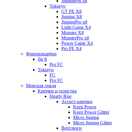
JiggingPro x8
Tokuryo
GT PE X8
Jigging X8
JiggingPro x8
Light Game X4
Monster X8
MonsterPro x8
Power Game X4
Pro PE X4
Флюорокарбон
Jig It
Pro FC
Tokuryo
FC
Pro FC
Морская ловля
Крючки и оснастка
Hearty Rise
Ассист-крючки
Keen Power
Keen Power Glitter
Micro Jigging
Micro Jigging Glitter
Вертлюги