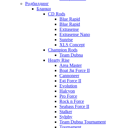
Родбилдинг
Бланки
CD Rods
Blue Rapid
Blue Rapid
Extrasense
Extrasense Nano
Sunrise
XLS Concept
Champion Rods
Team Dubna
Hearty Rise
Area Master
Boat Jig Force II
Cannoneer
Egi Force II
Evolution
Halcyon
Pro Force
Rock n Force
Seabass Force II
Stalker
Sylphy
Team Dubna Tournament
Tournament