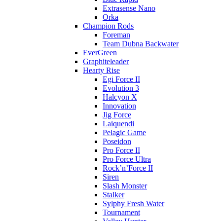
Extrasense Nano
Orka
Champion Rods
Foreman
Team Dubna Backwater
EverGreen
Graphiteleader
Hearty Rise
Egi Force II
Evolution 3
Halcyon X
Innovation
Jig Force
Laiquendi
Pelagic Game
Poseidon
Pro Force II
Pro Force Ultra
Rock’n’Force II
Siren
Slash Monster
Stalker
Sylphy Fresh Water
Tournament