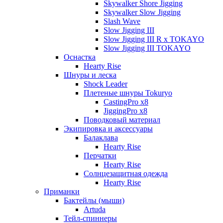
Skywalker Shore Jigging
Skywalker Slow Jigging
Slash Wave
Slow Jigging III
Slow Jigging III R x TOKAYO
Slow Jigging III TOKAYO
Оснастка
Hearty Rise
Шнуры и леска
Shock Leader
Плетеные шнуры Tokuryo
CastingPro x8
JiggingPro x8
Поводковый материал
Экипировка и аксессуары
Балаклава
Hearty Rise
Перчатки
Hearty Rise
Солнцезащитная одежда
Hearty Rise
Приманки
Бактейлы (мыши)
Artuda
Тейл-спиннеры