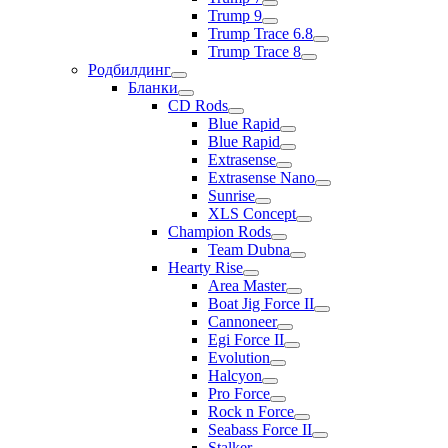
Trump 9
Trump Trace 6.8
Trump Trace 8
Родбилдинг
Бланки
CD Rods
Blue Rapid
Blue Rapid
Extrasense
Extrasense Nano
Sunrise
XLS Concept
Champion Rods
Team Dubna
Hearty Rise
Area Master
Boat Jig Force II
Cannoneer
Egi Force II
Evolution
Halcyon
Pro Force
Rock n Force
Seabass Force II
Stalker