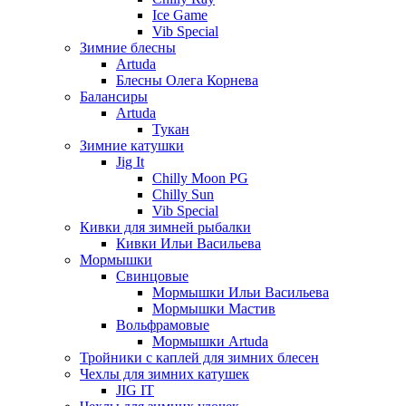
Ice Game
Vib Special
Зимние блесны
Artuda
Блесны Олега Корнева
Балансиры
Artuda
Тукан
Зимние катушки
Jig It
Chilly Moon PG
Chilly Sun
Vib Special
Кивки для зимней рыбалки
Кивки Ильи Васильева
Мормышки
Свинцовые
Мормышки Ильи Васильева
Мормышки Мастив
Вольфрамовые
Мормышки Artuda
Тройники с каплей для зимних блесен
Чехлы для зимних катушек
JIG IT