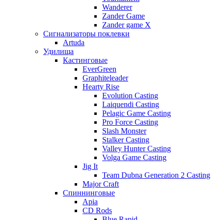
Wanderer
Zander Game
Zander game X
Сигнализаторы поклевки
Artuda
Удилища
Кастинговые
EverGreen
Graphiteleader
Hearty Rise
Evolution Casting
Laiquendi Casting
Pelagic Game Casting
Pro Force Casting
Slash Monster
Stalker Casting
Valley Hunter Casting
Volga Game Casting
Jig It
Team Dubna Generation 2 Casting
Major Craft
Спиннинговые
Apia
CD Rods
Blue Rapid